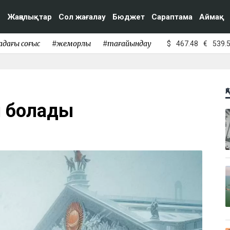
Жаңалықтар
Сол жағалау
Бюджет
Сараптама
Аймақ
адағы соғыс
#жемқорлық
#тағайындау
$
467.48
€
539.
Қ
й болады