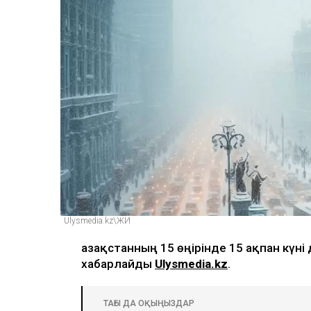
Ulysmedia.kz\ЖИ
Қазақстанның 15 өңірінде 15 ақпан күн
хабарлайды
Ulysmedia.kz
.
ТАҒЫ ДА ОҚЫҢЫЗДАР