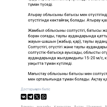
тұман түседі.
Атырау облысының батысы мен оңтүстігінд
оңтүстігінде көктайғақ болады. Атырау қал
Жамбыл облысының солтүстігі, батысы ж
боран соғады, таулы аудандарында қатты қ
жауын-шашын (жаңбыр, қар), таулы ауданд
Солтүстігі, оңтүстігі және таулы ауданда
солтүстік-батысқа ауысады, облыстың оң
аудандарында жылдамдығы 15-20 м/с, күн
уақытта тұман күтіледі.
Маңғыстау облысының батысы мен солтүст
мен орталығында тұман болады. Ақтау қа
Достарыңмен бөліс
Алматы
ауа райы
Қазақстан
Ақтау
Шымкент
А