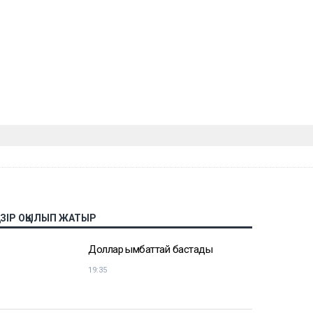
АЗІР ОҚЫЛЫП ЖАТЫР
Доллар қымбаттай бастады
19:35