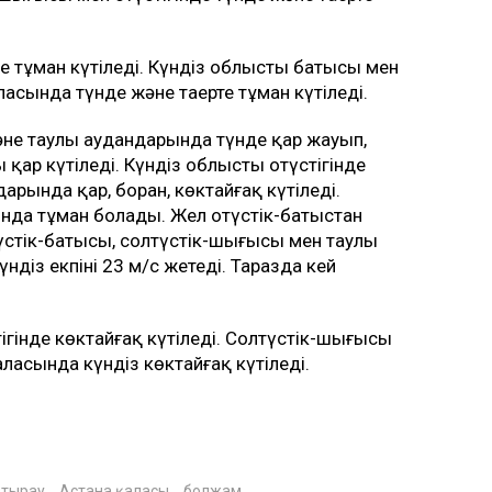
е тұман күтіледі. Күндіз облыстың батысы мен
асында түнде және таңертең тұман күтіледі.
әне таулы аудандарында түнде қар жауып,
ар күтіледі. Күндіз облыстың оңтүстігінде
арында қар, боран, көктайғақ күтіледі.
рында тұман болады. Жел оңтүстік-батыстан
түстік-батысы, солтүстік-шығысы мен таулы
діз екпіні 23 м/с жетеді. Таразда кей
ігінде көктайғақ күтіледі. Солтүстік-шығысы
ласында күндіз көктайғақ күтіледі.
тырау
Астана қаласы
болжам