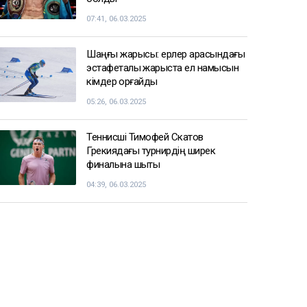
07:41, 06.03.2025
Шаңғы жарысы: ерлер арасындағы
эстафеталық жарыста ел намысын
кімдер қорғайды
05:26, 06.03.2025
Теннисші Тимофей Скатов
Грекиядағы турнирдің ширек
финалына шықты
04:39, 06.03.2025