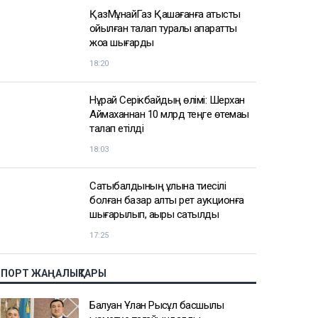
ҚазМұнайГаз Қашағанға қатысты
қойылған талап туралы ақпаратты
жоққа шығарды
18:20
Нұрай Серікбайдың өлімі: Шерхан
Аймаханнан 10 млрд теңге өтемақы
талап етілді
18:03
Сатыбалдының ұлына тиесілі
болған базар алты рет аукционға
шығарылып, ақыры сатылды
17:25
СПОРТ ЖАҢАЛЫҚТАРЫ
Балуан Ұлан Рысқұл басшылық