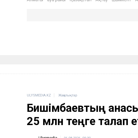
ULYSMEDIA.KZ
Жаңалықтар
Бишімбаевтың анас
25 млн теңге талап е
Ulysmedia