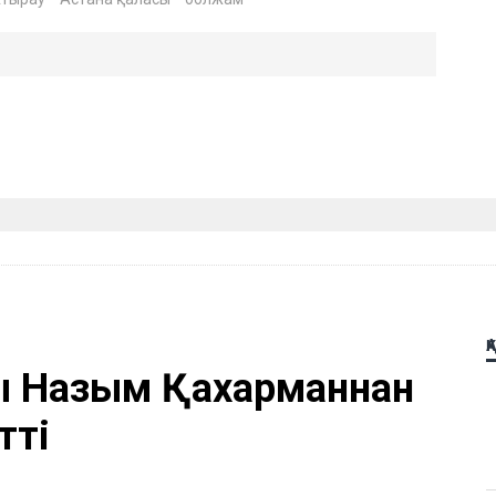
Қ
ы Назым Қахарманнан
тті