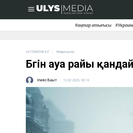
#қаңтар қақтығысы
#Украин
ULYSMEDIA.KZ
Жаңалықтар
Бүгін ауа райы қанда
Ілияс Бақыт
15.02.2025, 00:10