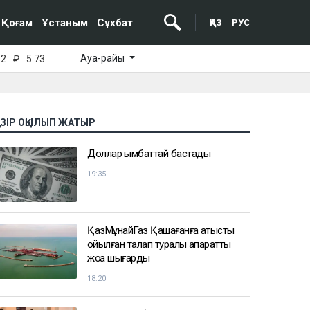
Қоғам
Ұстаным
Сұхбат
ҚАЗ
РУС
Ауа-райы
52
₽
5.73
АЗІР ОҚЫЛЫП ЖАТЫР
Доллар қымбаттай бастады
19:35
ҚазМұнайГаз Қашағанға қатысты
қойылған талап туралы ақпаратты
жоққа шығарды
18:20