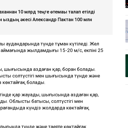
ханнан 10 млрд теңге өтемақы талап етілді
ан қыздың әкесі Александр Пактан 100 млн
лы аудандарында түнде тұман күтіледі. Жел
 аймағында жылдамдығы 15-20 м/с, екпіні 25
ды, шығысында аздаған қар, боран болады.
лыстың солтүстігі мен шығысында түнде және
із көктайғақ болады.
гінде қар жауады, шығысында аздаған қар,
ды. Облыстың батысы, солтүстігі мен
арағандыда күндіз жолдарда көктайғақ
ғында түнде және таңертең көктайғақ