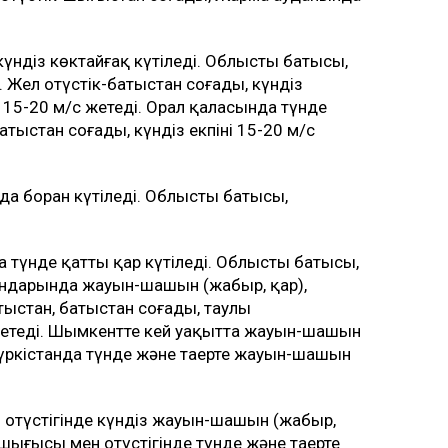
ндіз көктайғақ күтіледі. Облыстың батысы,
Жел оңтүстік-батыстан соғады, күндіз
і 15-20 м/с жетеді. Орал қаласында түнде
-батыстан соғады, күндіз екпіні 15-20 м/с
а боран күтіледі. Облыстың батысы,
 түнде қатты қар күтіледі. Облыстың батысы,
удандарында жауын-шашын (жаңбыр, қар),
атыстан, батыстан соғады, таулы
етеді. Шымкентте кей уақытта жауын-шашын
 Түркістанда түнде және таңертең жауын-шашын
 оңтүстігінде күндіз жауын-шашын (жаңбыр,
 шығысы мен оңтүстігінде түнде және таңертең