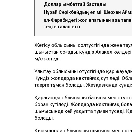
Доллар қымбаттай бастады
Нұрай Серікбайдың өлімі: Шерхан Айма
әл-Фарабидегі жол апатынан қаза тапқ
теңге талап етті
Жетісу облысының солтүстігінде және тау
шығыстан соғады, күндіз Алакөл көлдері
м/с жетеді.
Ұлытау облысының оңтүстігінде қар жауа
Күндіз жолдарда көктайғақ күтіледі. Об
таңертең тұман болады. Жезқазғанда күнд
Қарағанды облысының батысы мен оңтүсті
боран күтіледі. Жолдарда көктайғақ бола
шығысында кей уақытта тұман түседі. Қ
болады.
Қызылорда облысының шығысы мен орталы