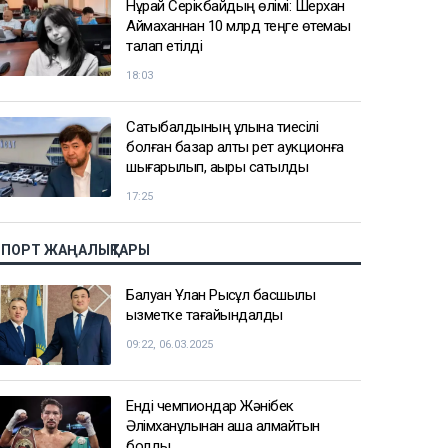
Нұрай Серікбайдың өлімі: Шерхан
Аймаханнан 10 млрд теңге өтемақы
талап етілді
18:03
Сатыбалдының ұлына тиесілі
болған базар алты рет аукционға
шығарылып, ақыры сатылды
17:25
СПОРТ ЖАҢАЛЫҚТАРЫ
Балуан Ұлан Рысқұл басшылық
қызметке тағайындалды
09:22, 06.03.2025
Енді чемпиондар Жәнібек
Әлімханұлынан қаша алмайтын
болды