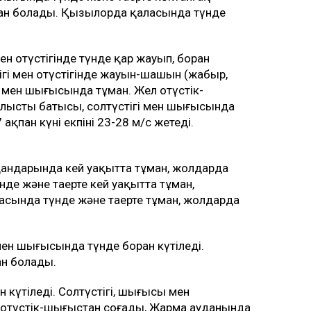
ұман болады. Қызылорда қаласында түнде
н оңтүстігінде түнде қар жауып, боран
гі мен оңтүстігінде жауын-шашын (жаңбыр,
гі мен шығысында тұман. Жел оңтүстік-
лыстың батысы, солтүстігі мен шығысында
ақпан күні екпіні 23-28 м/с жетеді.
удандарында кей уақытта тұман, жолдарда
де және таңертең кей уақытта тұман,
сында түнде және таңертең тұман, жолдарда
ен шығысында түнде боран күтіледі.
ан болады.
 күтіледі. Солтүстігі, шығысы мен
оңтүстік-шығыстан соғады, Жарма ауданында