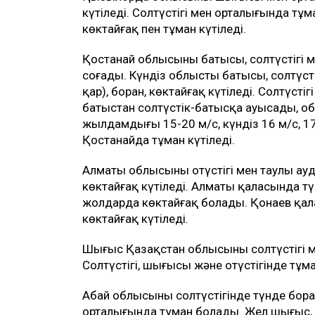
күтіледі. Солтүстігі мен орталығында т
көктайғақ пен тұман күтіледі.
Қостанай облысының батысы, солтүстігі ме
соғады. Күндіз облыстың батысы, солтүсті
қар), боран, көктайғақ күтіледі. Солтүсті
батыстан солтүстік-батысқа ауысады, об
жылдамдығы 15-20 м/с, күндіз 16 м/с, 17 
Қостанайда тұман күтіледі.
Алматы облысының оңтүстігі мен таулы а
көктайғақ күтіледі. Алматы қаласында түн
жолдарда көктайғақ болады. Қонаев қала
көктайғақ күтіледі.
Шығыс Қазақстан облысының солтүстігі м
Солтүстігі, шығысы және оңтүстігінде тұм
Абай облысының солтүстігінде түнде боран
орталығында тұман болады. Жел шығыс, 