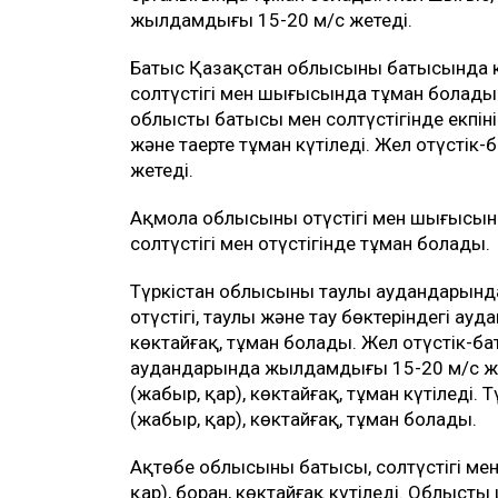
жылдамдығы 15-20 м/с жетеді.
Батыс Қазақстан облысының батысында кү
солтүстігі мен шығысында тұман болады. 
облыстың батысы мен солтүстігінде екпін
және таңертең тұман күтіледі. Жел оңтүстік
жетеді.
Ақмола облысының оңтүстігі мен шығысынд
солтүстігі мен оңтүстігінде тұман болады.
Түркістан облысының таулы аудандарында
оңтүстігі, таулы және тау бөктеріндегі а
көктайғақ, тұман болады. Жел оңтүстік-б
аудандарында жылдамдығы 15-20 м/с ж
(жаңбыр, қар), көктайғақ, тұман күтіледі.
(жаңбыр, қар), көктайғақ, тұман болады.
Ақтөбе облысының батысы, солтүстігі мен
қар), боран, көктайғақ күтіледі. Облыстың