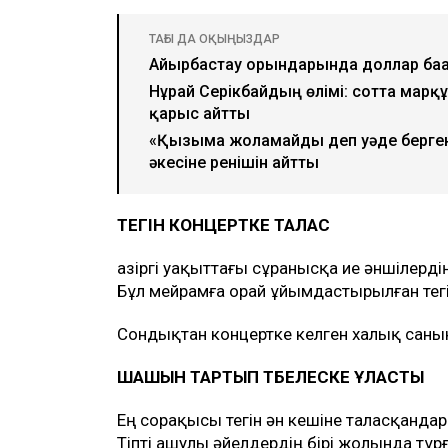
ТАҒЫ ДА ОҚЫҢЫЗДАР
Айырбастау орындарында доллар бағ
Нұрай Серікбайдың өлімі: сотта ма
қарғыс айтты
«Қызыма жоламайды деп уәде берген
әкесіне ренішін айтты
ТЕГІН КОНЦЕРТКЕ ТАЛАС
Қазіргі уақыттағы сұранысқа ие әншілерд
Бұл мейрамға орай ұйымдастырылған тегі
Сондықтан концертке келген халық саны
ШАШЫН ТАРТЫП ТӨБЕЛЕСКЕ ҰЛАСТЫ
Ең сорақысы тегін ән кешіне таласқандар б
Тіпті ашулы әйелдердің бірі жолында т