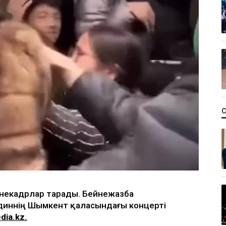
йнекадрлар тарады. Бейнежазба
диннің Шымкент қаласындағы концерті
dia.kz.