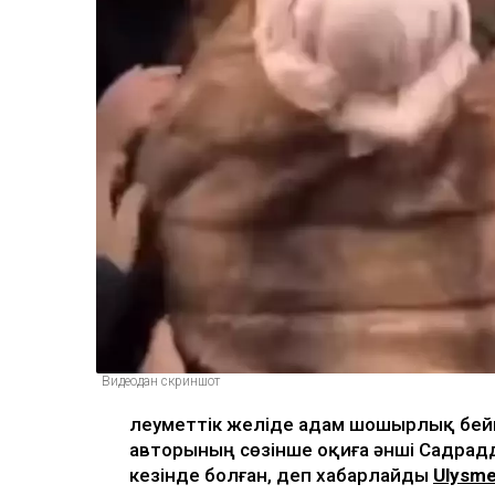
Видеодан скриншот
Әлеуметтік желіде адам шошырлық бе
авторының сөзінше оқиға әнші Садрад
кезінде болған, деп хабарлайды
Ulysme