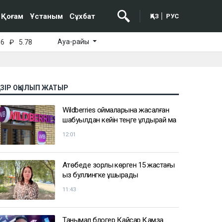
Қоғам
Ұстаным
Сұхбат
ҚАЗ
РУС
Ауа-райы
16
₽
5.78
АЗІР ОҚЫЛЫП ЖАТЫР
Wildberries қоймаларына жасалған
шабуылдан кейін теңге құлдырай ма
12:01
Ақтөбеде зорлық көрген 15 жастағы
қыз буллингке ұшырады
11:43
Танымал блогер Қайсар Қамза