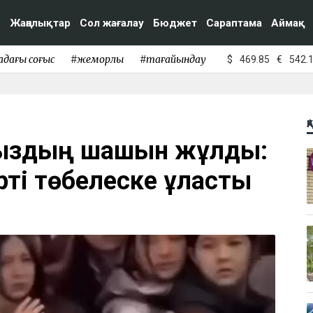
Жаңалықтар
Сол жағалау
Бюджет
Сараптама
Аймақ
адағы соғыс
#жемқорлық
#тағайындау
$
469.85
€
542.
Қ
 қыздың шашын жұлды:
ті төбелеске ұласты