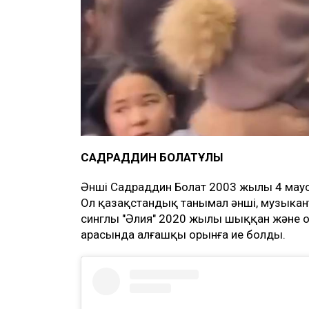
САДРАДДИН БОЛАТҰЛЫ
Әнші Садраддин Болат 2003 жылы 4 мау
Ол қазақстандық танымал әнші, музыкан
синглы "Әлия" 2020 жылы шыққан және 
арасында алғашқы орынға ие болды.