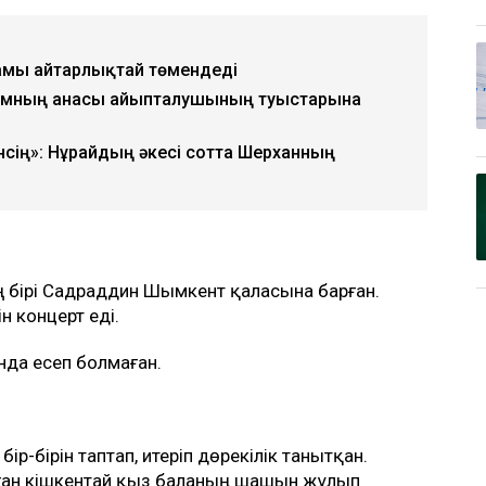
амы айтарлықтай төмендеді
рқұмның анасы айыпталушының туыстарына
сің»: Нұрайдың әкесі сотта Шерханның
ің бірі Садраддин Шымкент қаласына барған.
н концерт еді.
нда есеп болмаған.
ір-бірін таптап, итеріп дөрекілік танытқан.
ұрған кішкентай қыз баланың шашын жұлып