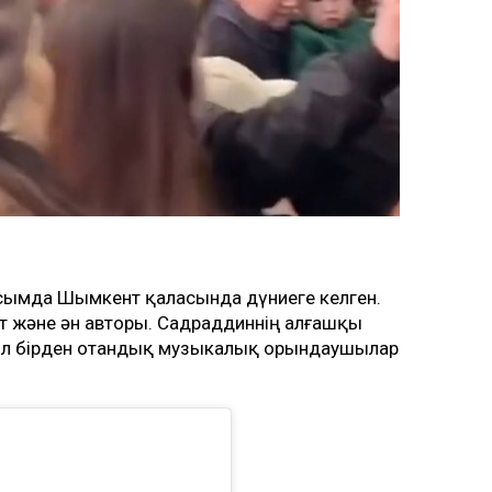
сымда Шымкент қаласында дүниеге келген.
т және ән авторы. Садраддиннің алғашқы
ол бірден отандық музыкалық орындаушылар