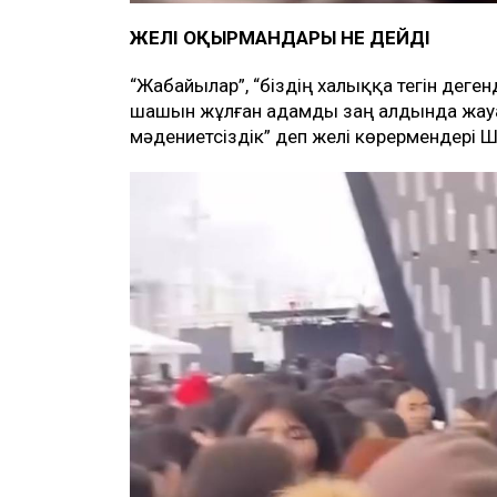
ЖЕЛІ ОҚЫРМАНДАРЫ НЕ ДЕЙДІ
“Жабайылар”, “біздің халыққа тегін деге
шашын жұлған адамды заң алдында жауап
мәдениетсіздік” деп желі көрермендері 