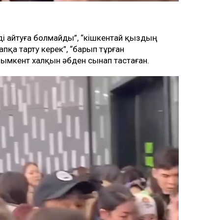
нді айтуға болмайды”, “кішкентай қыздың
қа тарту керек”, “барып тұрған
Шымкент халқын әбден сынап тастаған.