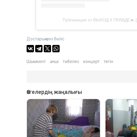
Публикация от ВЫХОД К ПРАВДЕ🔥 
Достарыңмен бөліс
Шымкент
әнші
төбелес
концерт
тегін