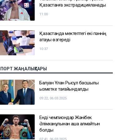
Қазақстанға экстрадицияланады
11:00
Қазақстанда мектептегі екі пәннің
атауы өзгереді
10:37
СПОРТ ЖАҢАЛЫҚТАРЫ
Балуан Ұлан Рысқұл басшылық
қызметке тағайындалды
09:22, 06.03.2025
Енді чемпиондар Жәнібек
Әлімханұлынан қаша алмайтын
болды
07:41, 06.03.2025