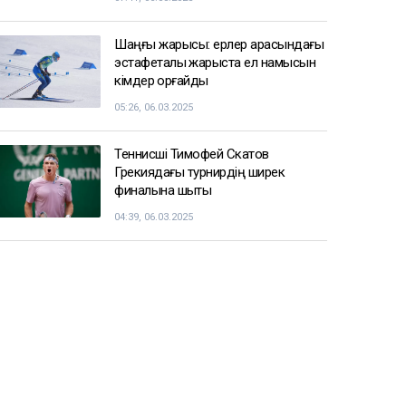
Шаңғы жарысы: ерлер арасындағы
эстафеталық жарыста ел намысын
кімдер қорғайды
05:26, 06.03.2025
Теннисші Тимофей Скатов
Грекиядағы турнирдің ширек
финалына шықты
04:39, 06.03.2025