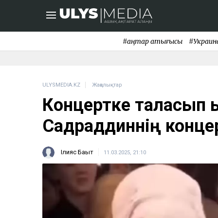
#қаңтар қақтығысы
#Украин
ULYSMEDIA.KZ
Жаңалықтар
Концертке таласып
Садраддиннің концер
Ілияс Бақыт
11.03.2025, 21:10