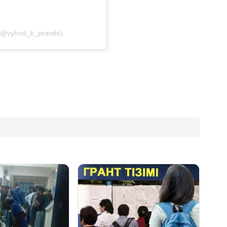
(@vyhod_k_pravde)