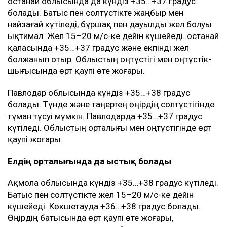
Қостанай облысында да күндіз +35…+37 градус
болады. Батыс пен солтүстікте жаңбыр мен
найзағай күтіледі, бұршақ пен дауылды жел болуы
ықтимал. Жел 15–20 м/с-ке дейін күшейеді. Қостанай
қаласында +35…+37 градус және екпінді жел
болжанып отыр. Облыстың оңтүстігі мен оңтүстік-
шығысында өрт қаупі өте жоғары.
Павлодар облысында күндіз +35…+38 градус
болады. Түнде және таңертең өңірдің солтүстігінде
тұман түсуі мүмкін. Павлодарда +35…+37 градус
күтіледі. Облыстың орталығы мен оңтүстігінде өрт
қаупі жоғары.
Елдің орталығында да ыстық болады
Ақмола облысында күндіз +35…+38 градус күтіледі.
Батыс пен солтүстікте жел 15–20 м/с-ке дейін
күшейеді. Көкшетауда +36…+38 градус болады.
Өңірдің батысында өрт қаупі өте жоғары,