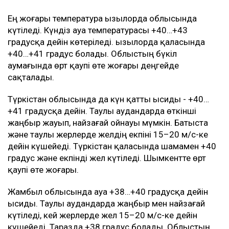
Ең жоғары температура Қызылорда облысында
күтіледі. Күндіз ауа температурасы +40…+43
градусқа дейін көтеріледі. Қызылорда қаласында
+40…+41 градус болады. Облыстың бүкіл
аумағында өрт қаупі өте жоғары деңгейде
сақталады.
Түркістан облысында да күн қатты ысиды - +40…
+41 градусқа дейін. Таулы аудандарда өткінші
жаңбыр жауып, найзағай ойнауы мүмкін. Батыста
және таулы жерлерде желдің екпіні 15–20 м/с-ке
дейін күшейеді. Түркістан қаласында шамамен +40
градус және екпінді жел күтіледі. Шымкентте өрт
қаупі өте жоғары.
Жамбыл облысында ауа +38…+40 градусқа дейін
ысиды. Таулы аудандарда жаңбыр мен найзағай
күтіледі, кей жерлерде жел 15–20 м/с-ке дейін
күшейеді. Таразда +38 градус болады. Облыстың