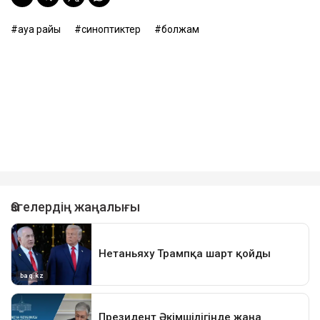
ауа райы
синоптиктер
болжам