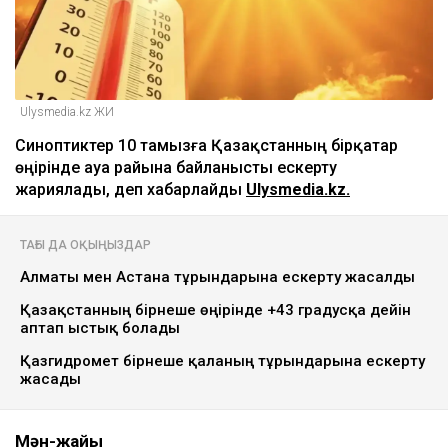
Ulysmedia.kz ЖИ
Синоптиктер 10 тамызға Қазақстанның бірқатар
өңірінде ауа райына байланысты ескерту
жариялады, деп хабарлайды
Ulysmedia.kz.
ТАҒЫ ДА ОҚЫҢЫЗДАР
Алматы мен Астана тұрғындарына ескерту жасалды
Қазақстанның бірнеше өңірінде +43 градусқа дейін
аптап ыстық болады
Қазгидромет бірнеше қаланың тұрғындарына ескерту
жасады
Мән-жайы