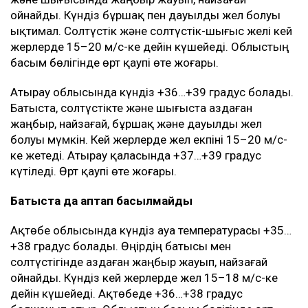
ойнайды. Күндіз бұршақ пен дауылды жел болуы
ықтимал. Солтүстік және солтүстік-шығыс желі кей
жерлерде 15–20 м/с-ке дейін күшейеді. Облыстың
басым бөлігінде өрт қаупі өте жоғары.
Атырау облысында күндіз +36…+39 градус болады.
Батыста, солтүстікте және шығыста аздаған
жаңбыр, найзағай, бұршақ және дауылды жел
болуы мүмкін. Кей жерлерде жел екпіні 15–20 м/с-
ке жетеді. Атырау қаласында +37…+39 градус
күтіледі. Өрт қаупі өте жоғары.
Батыста да аптап басылмайды
Ақтөбе облысында күндіз ауа температурасы +35…
+38 градус болады. Өңірдің батысы мен
солтүстігінде аздаған жаңбыр жауып, найзағай
ойнайды. Күндіз кей жерлерде жел 15–18 м/с-ке
дейін күшейеді. Ақтөбеде +36…+38 градус