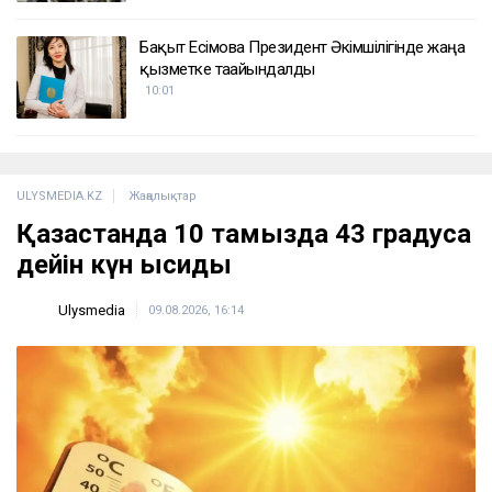
Бақыт Есімова Президент Әкімшілігінде жаңа
қызметке тағайындалды
10:01
ULYSMEDIA.KZ
Жаңалықтар
Қазақстанда 10 тамызда 43 градусқа
дейін күн ысиды
Ulysmedia
09.08.2026, 16:14