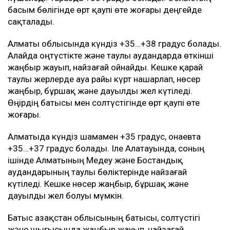
басым бөлігінде өрт қаупі өте жоғары деңгейде
сақталады.
Алматы облысында күндіз +35…+38 градус болады.
Алайда оңтүстікте және таулы аудандарда өткінші
жаңбыр жауып, найзағай ойнайды. Кешке қарай
таулы жерлерде ауа райы күрт нашарлап, нөсер
жаңбыр, бұршақ және дауылды жел күтіледі.
Өңірдің батысы мен солтүстігінде өрт қаупі өте
жоғары.
Алматыда күндіз шамамен +35 градус, Қонаевта
+35…+37 градус болады. Іле Алатауында, соның
ішінде Алматының Медеу және Бостандық
аудандарының таулы бөліктерінде найзағай
күтіледі. Кешке нөсер жаңбыр, бұршақ және
дауылды жел болуы мүмкін.
Батыс Қазақстан облысының батысы, солтүстігі
және шығысында жаңбыр жауып, найзағай