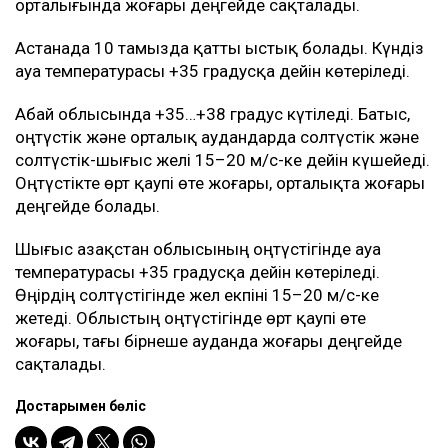
орталығында жоғары деңгейде сақталады.
Астанада 10 тамызда қатты ыстық болады. Күндіз
ауа температурасы +35 градусқа дейін көтеріледі.
Абай облысында +35…+38 градус күтіледі. Батыс,
оңтүстік және орталық аудандарда солтүстік және
солтүстік-шығыс желі 15–20 м/с-ке дейін күшейеді.
Оңтүстікте өрт қаупі өте жоғары, орталықта жоғары
деңгейде болады.
Шығыс Қазақстан облысының оңтүстігінде ауа
температурасы +35 градусқа дейін көтеріледі.
Өңірдің солтүстігінде жел екпіні 15–20 м/с-ке
жетеді. Облыстың оңтүстігінде өрт қаупі өте
жоғары, тағы бірнеше ауданда жоғары деңгейде
сақталады.
Достарыңмен бөліс