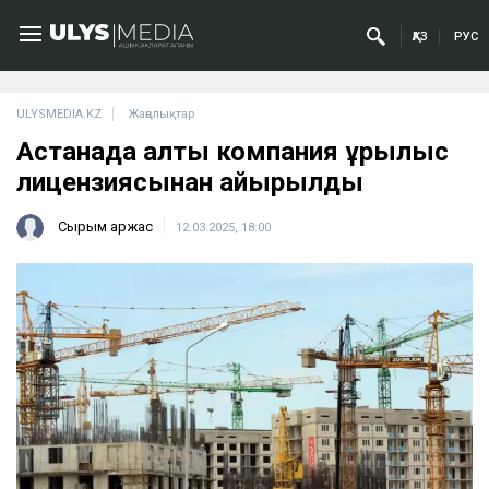
ҚАЗ
РУС
ULYSMEDIA.KZ
Жаңалықтар
Астанада алты компания құрылыс
лицензиясынан айырылды
Сырым Қаржас
12.03.2025, 18:00