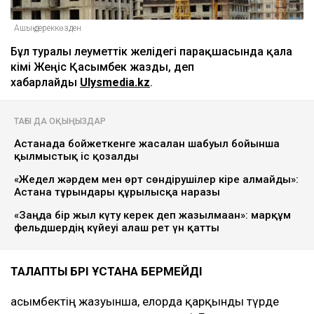
Ашық дереккөзден
Бұл туралы әлеуметтік желідегі парақшасында қала
әкімі Жеңіс Қасымбек жазды, деп
хабарлайды
Ulysmedia.kz
.
ТАҒЫ ДА ОҚЫҢЫЗДАР
Астанада бойжеткенге жасалған шабуыл бойынша
қылмыстық іс қозғалды
«Жедел жәрдем мен өрт сөндірушілер кіре алмайды»:
Астана тұрғындары құрылысқа наразы
«Заңда бір жыл күту керек деп жазылмаған»: марқұм
фельдшердің күйеуі алғаш рет үн қатты
ТАЛАПТЫ БӘРІ ҰСТАНА БЕРМЕЙДІ
Қасымбектің жазуынша, елорда қарқынды түрде