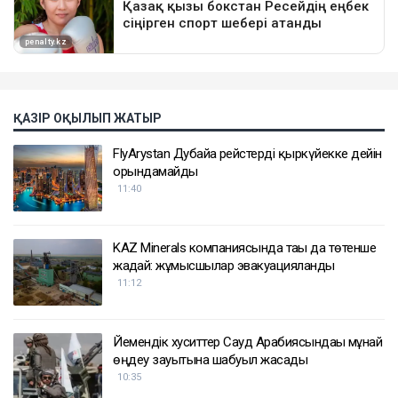
ҚАЗІР ОҚЫЛЫП ЖАТЫР
FlyArystan Дубайға рейстерді қыркүйекке дейін
орындамайды
11:40
KAZ Minerals компаниясында тағы да төтенше
жағдай: жұмысшылар эвакуацияланды
11:12
Йемендік хуситтер Сауд Арабиясындағы мұнай
өңдеу зауытына шабуыл жасады
10:35