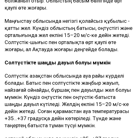
болжанып отыр. Облыстың басым бөлігінде өрт
қаупі өте жоғары.
Маңғыстау облысында негізгі қолайсыз құбылыс -
қатты жел. Күндіз облыстың батысы, оңтүстігі және
орталығында жел екпіні 15–20 м/с-ке дейін жетеді.
Солтүстік-шығыс пен орталықта өрт қаупі өте
жоғары, ал Ақтауда жоғары деңгейде болады.
Солтүстікте шаңды дауыл болуы мүмкін
Солтүстік Қазақстан облысында ауа райы күрделі
болады. Батыс пен солтүстікте жаңбыр жауып,
найзағай ойнайды, бұршақ пен дауылды жел болуы
мүмкін. Күндіз оңтүстік пен оңтүстік-батыста
шаңды дауыл күтіледі. Желдің екпіні 15–20 м/с-ке
дейін жетеді. Соған қарамастан ауа температурасы
+35…+37 градусқа дейін көтеріледі. Түнде және
таңертең батыста тұман түсуі мүмкін.