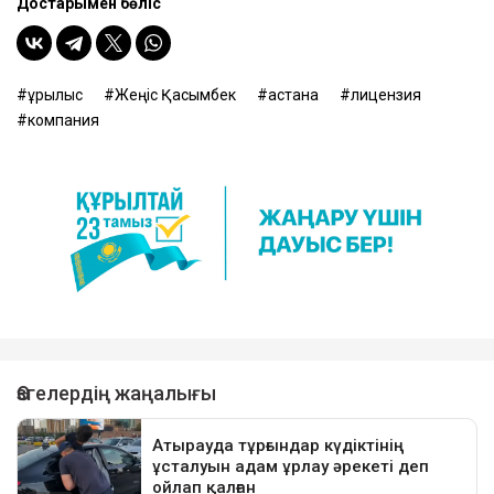
Достарыңмен бөліс
құрылыс
Жеңіс Қасымбек
астана
лицензия
компания