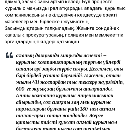
дамып, халық саны артып келеді. Бұл процесте
құрылыс маңызды рөл атқарады. Қаладағы құрылыс
компанияларының өкілдерімен кездесуде өзекті
мәселелер мен бірлескен жұмыстың
басымдықтарын талқыладық. Жиынға сондай-ақ
қалалық прокуратураның, полиция мен мемлекеттік
органдардың өкілдері қатысқан.
Қаланың дамуында маңызды аспекті –
құрылыс компанияларының тұрғын үйлерді
сапалы әрі заңды түрде салуы. Дегенмен, оны
бәрі бірдей ұстана бермейді. Мәселен, өткен
жылы 431 жоспардан тыс тексеру жүргізіліп,
600-ге жуық заң бұзылғаны анықталды.
Алты компания құрылыс лицензиясынан
айырылды, сол сияқты заң мен құрылыс
нормаларын бұзғаны үшін 180-нен астам
талап-арыз сотқа жолданды. Жерге
қатысты тиісті құжат алмай құрылысы
басталған төрт нысан сот шешімімен