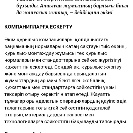
бұзылды. Аталған жұмыстың барлығы биыл
да жалғасып жатыр, – дейді қала әкімі.
КОМПАНИЯЛАРҒА ЕСКЕРТУ
Әкім құрылыс компаниялары қолданыстағы
заңнаманың нормаларын қатаң сақтауы тиіс екенні,
құрылыс-монтаждау жұмысы тек құрылыс
нормалары мен стандарттарына сәйкес жүргізілуі
қажеттігін ескертеді. Сондай-ақ, құрылыс жүргізу
және монтаждау барысында орындалатын
жұмыстардың арнайы бекітілген жобалық
құжаттама мен стандарттарға сәйкестігін үнемі
тексеріп отыру керектігін атап өтеді. Жауапты
тұлғалар орындалатын операциялардың қауіпсіздік
талаптарына толықтай сәйкестігін қадағалай
отырып, материалдардың сапасы мен
технологияларға сәйкестігін бақылауды тапсырады.