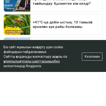
Біз сайт жұмысын жақсарту үшін cookie
файлдарын пайдаланамыз.
Келісемін
Сайтты қолдануды жалғастыру арқылы сіз
құпиялылық туралы шарттарымызбен
келісетініңізді білдіресіз.