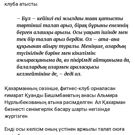
ТАҒЫ ДА ОҚЫҢЫЗДАР
Байжанов бостандыққа шыққанымен, алты жыл
бақылауда болады
Бишімбаевтың туысы Бақытжан Байжанов
бостандыққа шықты
Бишімбаев ісі арқылы танылған Айжан Аймағанова
прокуратурадағы қызметінен кетті
Арада бірнеше жыл өткен соң талап қойылды
Назым Қахарманның айтуынша, талап оның екінші
баласын дүниеге әкелгеннен кейін басқарған фитнес-
клубқа қатысты.
– Бұл – кейінгі екі жылдағы маған қатысты
төртінші талап арыз, бірақ бұрынғы енемнің
берген алғашқы арызы. Осы уақыт ішінде мен
тек бір талап арыз бердім. Ол – ата-ана
құқығынан айыру туралы. Меніңше, олардың