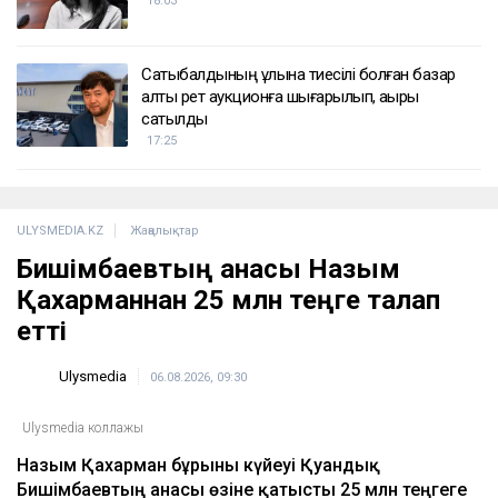
18:03
Сатыбалдының ұлына тиесілі болған базар
алты рет аукционға шығарылып, ақыры
сатылды
17:25
ULYSMEDIA.KZ
Жаңалықтар
Бишімбаевтың анасы Назым
Қахарманнан 25 млн теңге талап
етті
Ulysmedia
06.08.2026, 09:30