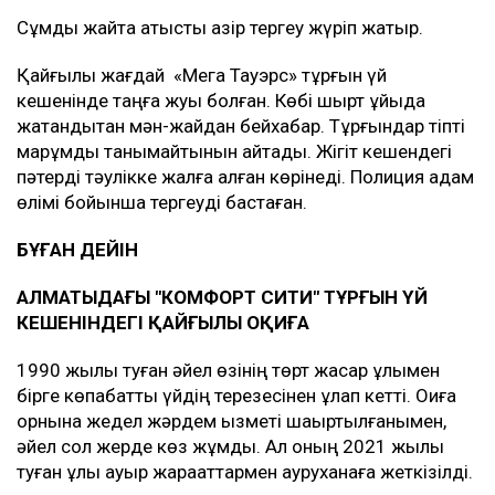
Сұмдық жайтқа қатысты қазір тергеу жүріп жатыр.
Қайғылы жағдай «Мега Тауэрс» тұрғын үй
кешенінде таңға жуық болған. Көбі шырт ұйқыда
жатқандықтан мән-жайдан бейхабар. Тұрғындар тіпті
марқұмды танымайтынын айтады. Жігіт кешендегі
пәтерді тәулікке жалға алған көрінеді. Полиция адам
өлімі бойынша тергеуді бастаған.
БҰҒАН ДЕЙІН
АЛМАТЫДАҒЫ "КОМФОРТ СИТИ" ТҰРҒЫН ҮЙ
КЕШЕНІНДЕГІ ҚАЙҒЫЛЫ ОҚИҒА
1990 жылы туған әйел өзінің төрт жасар ұлымен
бірге көпқабатты үйдің терезесінен құлап кетті. Оқиға
орнына жедел жәрдем қызметі шақыртылғанымен,
әйел сол жерде көз жұмды. Ал оның 2021 жылы
туған ұлы ауыр жарақаттармен ауруханаға жеткізілді.