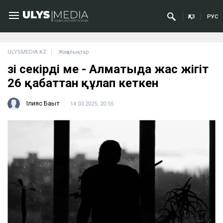
ҚАЗ
РУС
ULYSMEDIA.KZ
Жаңалықтар
Өзі секірді ме - Алматыда жас жігіт
26 қабаттан құлап кеткен
Ілияс Бақыт
14.03.2025, 20:55