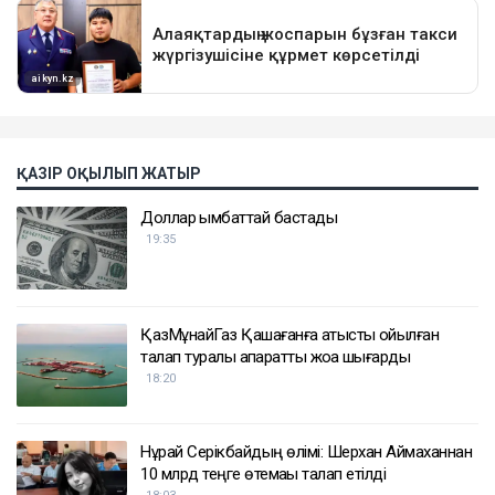
ҚАЗІР ОҚЫЛЫП ЖАТЫР
Доллар қымбаттай бастады
19:35
ҚазМұнайГаз Қашағанға қатысты қойылған
талап туралы ақпаратты жоққа шығарды
18:20
Нұрай Серікбайдың өлімі: Шерхан Аймаханнан
10 млрд теңге өтемақы талап етілді