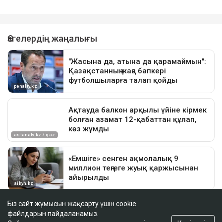
жазасын өтеп жатыр. Бұған дейін ол сыбайлас
жемқорлық ісі бойынша да сотталған.
Достарыңмен бөліс
Қуандық Бишімбаев
Назым Қахарман
Біз сайт жұмысын жақсарту үшін cookie
файлдарын пайдаланамыз.