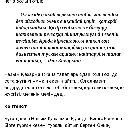
түсінігінде бәріне мен кінәлімін:
ажырасқаныма да, өз пікірімді айтқаныма да,
балалардың олармен араласқысы
келмейтініне де, – деді ол.
Қахарманның сөзінше, фитнес-клуб орналасқан
ғимарат Қуандық Бишімбаевтың анасы Альмира
Нұрлыбекованың атына рәсімделген. Ал Қахарман
бизнесті сенімгерлік басқару шарты негізінде
жүргізген.
Енді осы келісім оның үстінен қаржылық талап қоюға
негіз болып отыр.
– Ол кезде өзімді керемет отбасына келдім
деп ойладым және ешқандай қауіп-қатерді
байқамадым. Қазір сенімгерлік басқару
шартының тұзаққа айналуы мүмкін екенін
түсіндім. Арада бірнеше жыл өткен соң