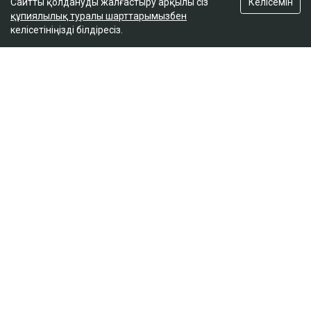
Келісемін
Сайтты қолдануды жалғастыру арқылы сіз
құпиялылық туралы шарттарымызбен
келісетініңізді білдіресіз.