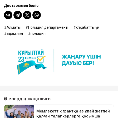
Достарыңмен бөліс
Алматы
Полиция департаменті
көпқабатты үй
адам өлімі
полиция