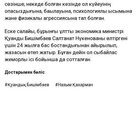
менен талап қоюшылардың пікірінше, осы
бизнестен түскен ақшаны қайтаруды талап
етіп отыр, – деді Қахарман.
Назым Қахарман жаңа талап арыздан кейін өзі де
сотқа жүгінуі мүмкін екенін айтты. Ол алимент
өндіруді талап етпек, себебі төлемдер толық көлемде
жүргізілмегенін мәлімдеді.
Контекст
Бұған дейін Назым Қахарман Қуандық Бишімбаевпен
бірге тұрған кезеңі туралы айтып берген. Оның
сөзінше, некеде болған кезінде ол күйеуінің
опасыздығына, бақылауына, психологиялық қысымына
және физикалық агрессиясына тап болған.
Еске салайық, бұрынғы ұлттық экономика министрі
Қуандық Бишімбаев Салтанат Нүкенованы өлтіргені
үшін 24 жылға бас бостандығынан айырылып,