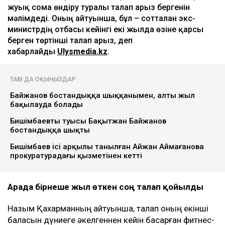
Ulysmedia коллажы
Назым Қахарман бұрынғы күйеуі Қуандық
Бишімбаевтың анасы өзіне қатысты 25 млн теңгеге
жуық сома өндіру туралы талап арыз бергенін
мәлімдеді. Оның айтуынша, бұл – сотталған экс-
министрдің отбасы кейінгі екі жылда өзіне қарсы
берген төртінші талап арыз, деп
хабарлайды
Ulysmedia.kz
.