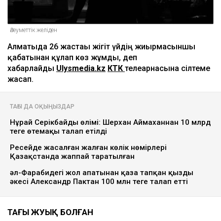
Әлеуметтік желіден
Алматыда 26 жастағы жігіт үйдің жиырмасыншы
қабатынан құлап көз жұмды, деп
хабарлайды
Ulysmedia.kz
КТК
телеарнасына сілтеме
жасап.
ТАҒЫ ДА ОҚЫҢЫЗДАР
Нұрай Серікбайдың өлімі: Шерхан Аймаханнан 10 млрд
теңге өтемақы талап етілді
Ресейде жасалған жалған көлік нөмірлері
Қазақстанда жаппай таратылған
әл-Фарабидегі жол апатынан қаза тапқан қыздың
әкесі Александр Пактан 100 млн теңге талап етті
ТАҢҒЫ ЖУЫҚ БОЛҒАН