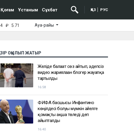
Қоғам
Ұстаным
Сұхбат
ҚАЗ
РУС
Ауа-райы
64
₽
5.71
АЗІР ОҚЫЛЫП ЖАТЫР
Желіде балағат сөз айтып, әдепсіз
видео жариялаған блогер жауапқа
тартылды
16:58
ФИФА басшысы Инфантино
көңілдесі болуы мүмкін әйелге
қомақты ақша төледі деп
айыпталды
16:40