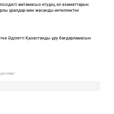
іпсіздікті қамтамасыз етудің, ел азаматтарын
лық құралдар мен жасанды интеллектіні
етке Әділетті Қазақстанды құру бағдарламасын
дік кеңесі