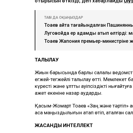
отырысын өткізді, деп хабарлайды
Uly
ТАҒЫ ДА ОҚЫҢЫЗДАР
Тоқаев қайта тағайындалған Пашинянны
Луговойда ер адамды атып өлтірді: м
Тоқаев Жапония премьер-министріне жо
ТАЛҚЫЛАУ
Жиын барысында барлық салалық ведомст
егжей-тегжейлі талқылау өтті. Мемлекет
күресті және ұлттық қауіпсіздікті нығайт
қажет екеніне назар аударды.
Қасым-Жомарт Тоқаев «Заң және тәртіп»
аса маңыздылығын атап өтіп, аталған са
ЖАСАНДЫ ИНТЕЛЛЕКТ