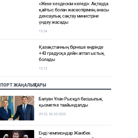
АЗІР ОҚЫЛЫП ЖАТЫР
Желіде балағат сөз айтып, әдепсіз
видео жариялаған блогер жауапқа
тартылды
16:58
ФИФА басшысы Инфантино
көңілдесі болуы мүмкін әйелге
қомақты ақша төледі деп
айыпталды
16:40
«Жеке кездескім келеді»: Ақтауда
қайтыс болған жасөспірімнің анасы
денсаулық сақтау министріне
үндеу жасады
15:54