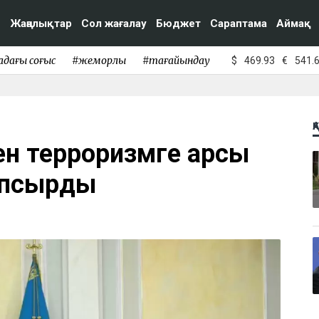
Жаңалықтар
Сол жағалау
Бюджет
Сараптама
Аймақ
адағы соғыс
#жемқорлық
#тағайындау
$
469.93
€
541.
Қ
ен терроризмге қарсы
тапсырды