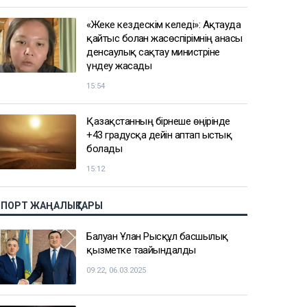
«Жеке кездескім келеді»: Ақтауда
қайтыс болған жасөспірімнің анасы
денсаулық сақтау министріне
үндеу жасады
15:54
Қазақстанның бірнеше өңірінде
+43 градусқа дейін аптап ыстық
болады
15:12
СПОРТ ЖАҢАЛЫҚТАРЫ
Балуан Ұлан Рысқұл басшылық
қызметке тағайындалды
09:22, 06.03.2025