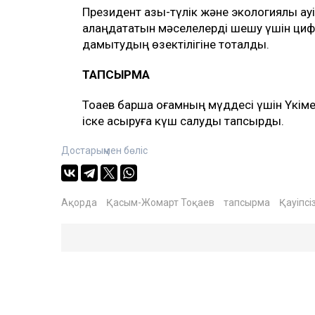
Президент азық-түлік және экологиялық қау
алаңдататын мәселелерді шешу үшін цифр
дамытудың өзектілігіне тоқталды.
ТАПСЫРМА
Тоқаев барша қоғамның мүддесі үшін Үкім
іске асыруға күш салуды тапсырды.
Достарыңмен бөліс
Ақорда
Қасым-Жомарт Тоқаев
тапсырма
Қауіпсіз