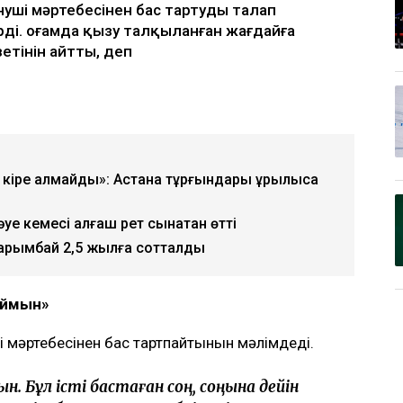
ың күйеуі Әділет Зейнел марқұм әйелінің
уші мәртебесінен бас тартуды талап
рді. Қоғамда қызу талқыланған жағдайға
зетінін айтты, деп