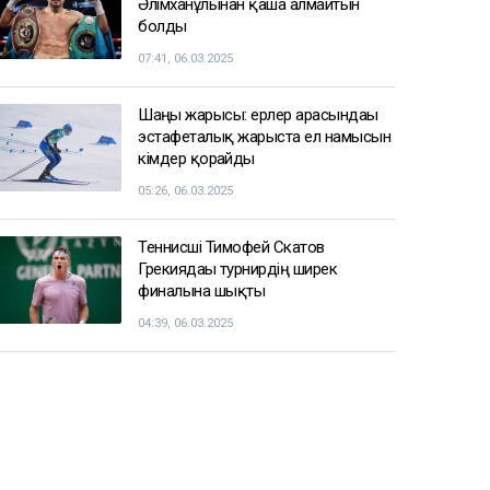
Қазақстанның бірнеше өңірінде
+43 градусқа дейін аптап ыстық
болады
15:12
СПОРТ ЖАҢАЛЫҚТАРЫ
Балуан Ұлан Рысқұл басшылық
қызметке тағайындалды
09:22, 06.03.2025
Енді чемпиондар Жәнібек
Әлімханұлынан қаша алмайтын
болды
07:41, 06.03.2025
Шаңғы жарысы: ерлер арасындағы
эстафеталық жарыста ел намысын
кімдер қорғайды