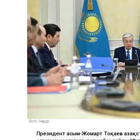
Фото: Ақорда
Президент Қасым-Жомарт Тоқаев Қазақст