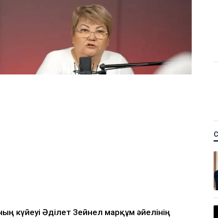
Қ
 керек деп
м фельдшердің күйеуі