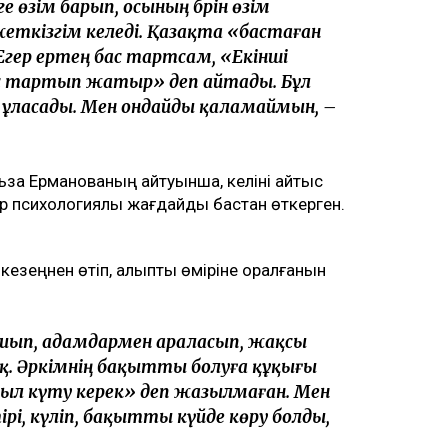
кіре алмайды»: Астана тұрғындары құрылысқа
е кемесі алғаш рет сынақтан өтті
Нарымбай 2,5 жылға сотталды
аймын»
і мәртебесінен бас тартпайтынын мәлімдеді.
н. Бұл істі бастаған соң, соңына дейін
е өзім барып, осының бәрін өзім
жеткізгім келеді. Қазақта «бастаған
. Егер ертең бас тартсам, «Екінші
бас тартып жатыр» деп айтады. Бұл
 ұласады. Мен ондайды қаламаймын, –