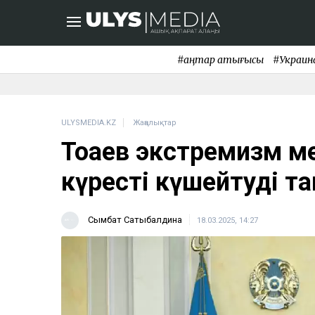
#қаңтар қақтығысы
#Украин
ULYSMEDIA.KZ
Жаңалықтар
Тоқаев экстремизм м
күресті күшейтуді 
Сымбат Сатыбалдина
18.03.2025, 14:27