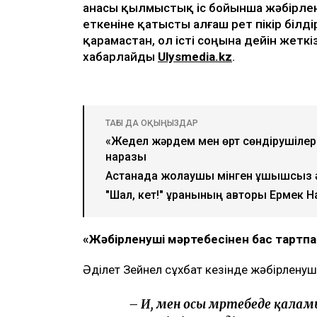
Видеодан алынған кадр
Қаза тапқан фельдшер Ұлдана Мырзуанн
анасы қылмыстық іс бойынша жәбірлен
еткеніне қатысты алғаш рет пікір білді
қарамастан, ол істі соңына дейін жеткі
хабарлайды
Ulysmedia.kz
.