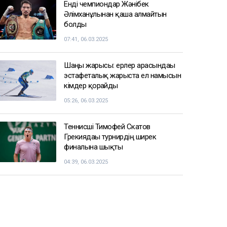
Енді чемпиондар Жәнібек
Әлімханұлынан қаша алмайтын
болды
07:41, 06.03.2025
Шаңғы жарысы: ерлер арасындағы
эстафеталық жарыста ел намысын
кімдер қорғайды
05:26, 06.03.2025
Теннисші Тимофей Скатов
Грекиядағы турнирдің ширек
финалына шықты
04:39, 06.03.2025