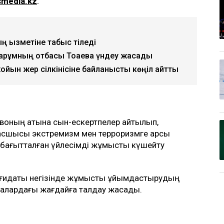
smedia.kz
.
ң қызметіне табыс тіледі
арқұмның отбасы Тоқаевқа үндеу жасады
йқын жер сілкінісіне байланысты көңіл айтты
воның атына сын-ескертпелер айтылып,
 басшысы экстремизм мен терроризмге қарсы
уға бағытталған үйлесімді жұмысты күшейту
 қағидаты негізінде жұмысты ұйымдастырудың
лалардағы жағдайға талдау жасады.