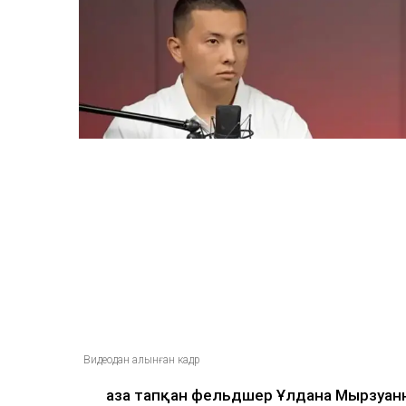
ULYSMEDIA.KZ
Жаңалықтар
«Заңда бір жыл күту
жазылмаған»: марқұ
алғаш рет үн қатты
Ulysmedia
07.08.2026, 13:50