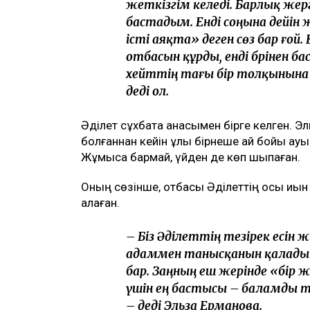
ТАҒЫ ДА ОҚЫҢЫЗДАР
«Жедел жәрдем мен өрт сөндірушілер 
наразы
Астанада жолаушы мінген ұшқышсыз әу
"Шал, кет!" ұранының авторы Ермек 
«Жәбірленуші мәртебесінен бас тартп
Әділет Зейнел сұхбат кезінде жәбірленуш
– Иә, мен осы мәртебеде қаламы
жеткізгім келеді. Барлық жерг
бастадым. Енді соңына дейін 
істі аяқта» деген сөз бар ғой
отбасын құрды, енді бәрінен 
хейттің тағы бір толқынына
деді ол.