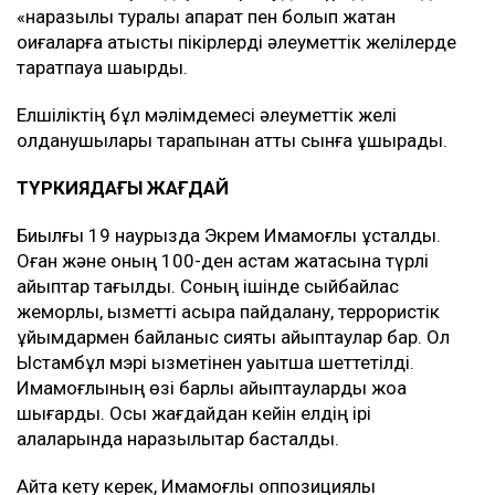
«наразылық туралы ақпарат пен болып жатқан
оқиғаларға қатысты пікірлерді әлеуметтік желілерде
таратпауа шақырды.
Елшіліктің бұл мәлімдемесі әлеуметтік желі
қолданушылары тарапынан қатты сынға ұшырады.
ТҮРКИЯДАҒЫ ЖАҒДАЙ
Биылғы 19 наурызда Экрем Имамоғлы ұсталды.
Оған және оның 100-ден астам жақтасына түрлі
айыптар тағылды. Соның ішінде сыйбайлас
жемқорлық, қызметті асыра пайдалану, террористік
ұйымдармен байланыс сияқты айыптаулар бар. Ол
Ыстамбұл мэрі қызметінен уақытша шеттетілді.
Имамоғлының өзі барлық айыптауларды жоққа
шығарды. Осы жағдайдан кейін елдің ірі
қалаларында наразылықтар басталды.
Айта кету керек, Имамоғлы оппозициялық