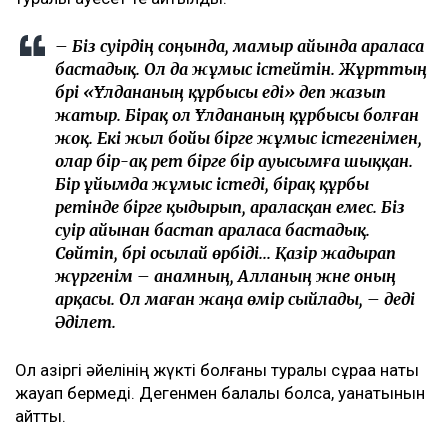
– Біз сәуірдің соңында, мамыр айында араласа
бастадық. Ол да жұмыс істейтін. Жұрттың
бәрі «Ұлдананың құрбысы еді» деп жазып
жатыр. Бірақ ол Ұлдананың құрбысы болған
жоқ. Екі жыл бойы бірге жұмыс істегенімен,
олар бір-ақ рет бірге бір ауысымға шыққан.
Бір ұйымда жұмыс істеді, бірақ құрбы
ретінде бірге қыдырып, араласқан емес. Біз
сәуір айынан бастап араласа бастадық.
Сөйтіп, бәрі осылай өрбіді... Қазір жадырап
жүргенім – анамның, Алланың және оның
арқасы. Ол маған жаңа өмір сыйлады, – деді
Әділет.
Ол қазіргі әйелінің жүкті болғаны туралы сұраққа нақты
жауап бермеді. Дегенмен балалы болса, қуанатынын
айтты.