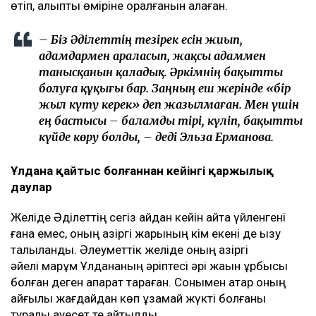
өтіп, қалыпты өміріне оралғанын қалаған.
– Біз Әділеттің тезірек есін жиып,
адамдармен араласып, жақсы адаммен
танысқанын қаладық. Әркімнің бақытты
болуға құқығы бар. Заңның еш жерінде «бір
жыл күту керек» деп жазылмаған. Мен үшін
ең бастысы – баламды тірі, күліп, бақытты
күйде көру болды, – деді Эльза Ерманова.
Ұлдана қайтыс болғаннан кейінгі қаржылық
даулар
Желіде Әділеттің сегіз айдан кейін қайта үйленгені
ғана емес, оның қазіргі жарының кім екені де қызу
талқыланды. Әлеуметтік желіде оның қазіргі
әйелі марқұм Ұлдананың әріптесі әрі жақын құрбысы
болған деген ақпарат тараған. Сонымен қатар оның
қайғылы жағдайдан көп ұзамай жүкті болғаны
туралы қауесет те айтылды.