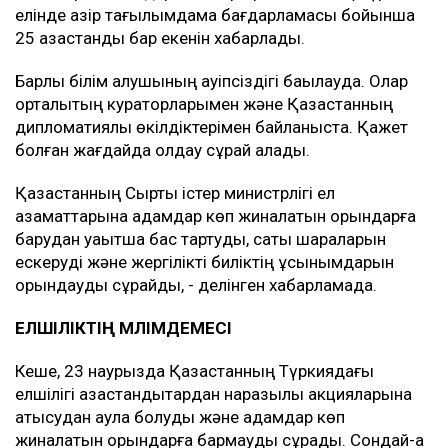
елінде қазір тағылымдама бағдарламасы бойынша
25 қазақстандық бар екенін хабарлады.
Барлық білім алушының қауіпсіздігі бақылауда. Олар
орталықтың кураторларымен және Қазақстанның
дипломатиялық өкілдіктерімен байланыста. Қажет
болған жағдайда қолдау сұрай алады.
Қазақстанның Сыртқы істер министрлігі ел
азаматтарына адамдар көп жиналатын орындарға
барудан уақытша бас тартуды, сақтық шараларын
ескеруді және жергілікті биліктің ұсынымдарын
орындауды сұрайды, - делінген хабарламада.
ЕЛШІЛІКТІҢ МӘЛІМДЕМЕСІ
Кеше, 23 наурызда Қазақстанның Түркиядағы
елшілігі қазақстандықтардан наразылық акцияларына
қатысудан аулақ болуды және адамдар көп
жиналатын орындарға бармауды сұрады. Сондай-ақ