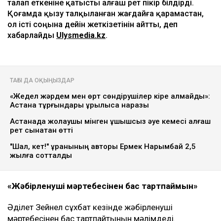
талап еткеніне қатысты алғаш рет пікір білдірді.
Қоғамда қызу талқыланған жағдайға қарамастан,
ол істі соңына дейін жеткізетінін айтты, деп
хабарлайды
Ulysmedia.kz
.
ТАҒЫ ДА ОҚЫҢЫЗДАР
«Жедел жәрдем мен өрт сөндірушілер кіре алмайды»:
Астана тұрғындары құрылысқа наразы
Астанада жолаушы мінген ұшқышсыз әуе кемесі алғаш
рет сынақтан өтті
"Шал, кет!" ұранының авторы Ермек Нарымбай 2,5
жылға сотталды
«Жәбірленуші мәртебесінен бас тартпаймын»
Әділет Зейнел сұхбат кезінде жәбірленуші
мәртебесінен бас тартпайтынын мәлімдеді.