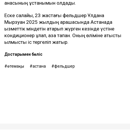
анасының ұстанымын қолдады.
Еске салайық, 23 жастағы фельдшер Ұлдана
Мырзуан 2025 жылдың қарашасында Астанада
қызметтік міндетін атқарып жүрген кезінде үстіне
кондиционер құлап, қаза тапқан. Оның өліміне қатысты
қылмыстық іс тергеліп жатыр.
Достарыңмен бөліс
өтемақы
астана
фельдшер