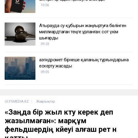
10:06
Атырауда су құбырын жаңғыртуға бөлінген
миллиардтаған теңге ұрланған: сот үкім
шығарды
09:33
Қазгидромет бірнеше қаланың тұрғындарына
ескерту жасады
09:05
ULYSMEDIA.KZ
Жаңалықтар
«Заңда бір жыл күту керек деп
жазылмаған»: марқұм
фельдшердің күйеуі алғаш рет үн