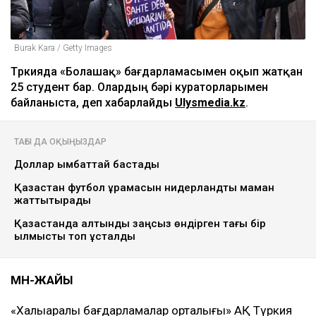
Burak Kara / Getty Images
Түркияда «Болашақ» бағдарламасымен оқып жатқан
25 студент бар. Олардың бәрі кураторларымен
байланыста, деп хабарлайды
Ulysmedia.kz
.
ТАҒЫ ДА ОҚЫҢЫЗДАР
Доллар қымбаттай бастады
Қазақстан футбол құрамасын нидерландтық маман
жаттықтырады
Қазақстанда алтынды заңсыз өндірген тағы бір
қылмыстық топ ұсталды
МӘН
-
ЖАЙЫ
«Халықаралық бағдарламалар орталығы» АҚ Түркия