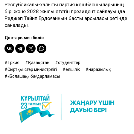
Республикалық-халықтық партия көшбасшыларының
бірі және 2028 жылы өтетін президент сайлауында
Реджеп Тайип Ердоғанның басты қарсыласы ретінде
саналады.
Достарыңмен бөліс
Түркия
Қазақстан
студенттер
Сыртқы істер министрлігі
елшілік
наразылық
«Болашақ» бағдарламасы