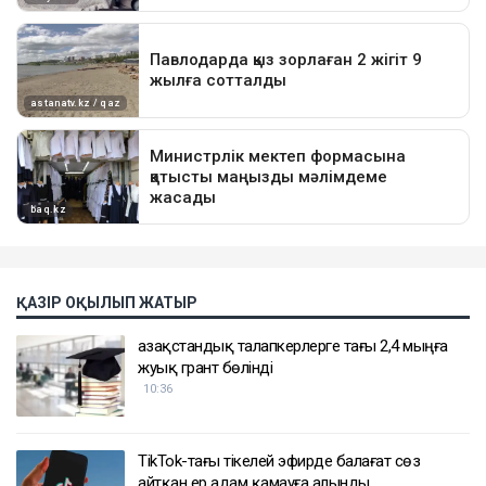
ҚАЗІР ОҚЫЛЫП ЖАТЫР
Қазақстандық талапкерлерге тағы 2,4 мыңға
жуық грант бөлінді
10:36
TikTok-тағы тікелей эфирде балағат сөз
айтқан ер адам қамауға алынды