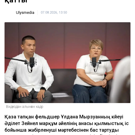
қатты
Ulysmedia
07.08.2026, 13:50
Видеодан алынған кадр
Қаза тапқан фельдшер Ұлдана Мырзуанның күйеуі
Әділет Зейнел марқұм әйелінің анасы қылмыстық іс
бойынша жәбірленуші мәртебесінен бас тартуды