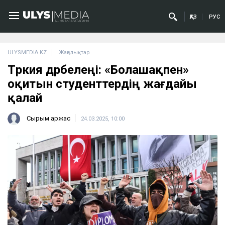
ҚАЗ
РУС
ULYSMEDIA.KZ
Жаңалықтар
Түркия дүрбелеңі: «Болашақпен»
оқитын студенттердің жағдайы
қалай
Сырым Қаржас
24.03.2025, 10:00