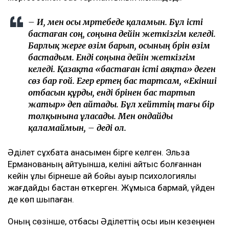
– Иә, мен осы мәртебеде қаламын. Бұл істі
бастаған соң, соңына дейін жеткізгім келеді.
Барлық жерге өзім барып, осының бәрін өзім
бастадым. Енді соңына дейін жеткізгім
келеді. Қазақта «бастаған істі аяқта» деген
сөз бар ғой. Егер ертең бас тартсам, «Екінші
отбасын құрды, енді бәрінен бас тартып
жатыр» деп айтады. Бұл хейттің тағы бір
толқынына ұласады. Мен ондайды
қаламаймын, – деді ол.
Әділет сұхбатқа анасымен бірге келген. Эльза
Ерманованың айтуынша, келіні қайтыс болғаннан
кейін ұлы бірнеше ай бойы ауыр психологиялық
жағдайды бастан өткерген. Жұмысқа бармай, үйден
де көп шықпаған.
Оның сөзінше, отбасы Әділеттің осы қиын кезеңнен