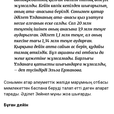
жұмсалды. Кейін көлік кепілден шығарылып,
оның ата-анасына берілді. Сонымен қатар
Әділет Ұлдананың ата-анасы қыз ұзатуға
несие алғанын еске салды. Сол 20 млн
теңгенің ішінен оның анасына 3,9 млн теңге
аударылған. Әділет 1,1 млн теңге, ал оның
әпкесіне тағы 1,34 млн теңге аударған.
Қырқына дейін апта сайын ас беріп, құдайы
тамақ өткіздік. Бұл ақшаны екі отбасы да
жеке қажетіне жұмсамады. Барлығы
Ұлданаға қатысты шығындарға жұмсалды,
– деп түсіндірді Эльза Ерманова.
Сонымен қатар әлеуметтік желіде марқұмның отбасы
мемлекеттен баспана беруді талап етті деген ақпарат
тарады. Әділет Зейнел мұны жоққа шығарды.
Бұған дейін