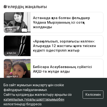
Біз сайт жұмысын жақсарту үшін cookie
файлдарын пайдаланамыз.
Келісемін
Сайтты қолдануды жалғастыру арқылы сіз
құпиялылық туралы шарттарымызбен
келісетініңізді білдіресіз.