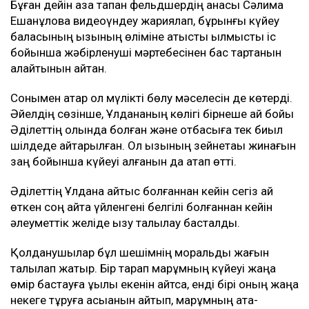
Бұған дейін қаза тапқан фельдшердің анасы Сәлима
Ешанқұлова видеоүндеу жариялап, бұрынғы күйеу
баласының қызының өліміне қатысты қылмыстық іс
бойынша жәбірленуші мәртебесінен бас тартқанын
қалайтынын айтқан.
Сонымен қатар ол мүлікті бөлу мәселесін де көтерді.
Әйелдің сөзінше, Ұлдананың көлігі бірнеше ай бойы
Әділеттің қолында болған және отбасыға тек биыл
шілдеде қайтарылған. Ол қызының зейнетақы жинағын
заң бойынша күйеуі алғанын да атап өтті.
Әділеттің Ұлдана қайтыс болғаннан кейін сегіз ай
өткен соң қайта үйленгені белгілі болғаннан кейін
әлеуметтік желіде қызу талқылау басталды.
Қолданушылар бұл шешімнің моральдық жағын
талқылап жатыр. Бір тарап марқұмның күйеуі жаңа
өмір бастауға құқылы екенін айтса, енді бірі оның жаңа
некеге тұруға асыққанын айтып, марқұмның ата-