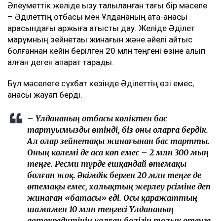
Әлеуметтік желіде қызу талқыланған тағы бір мәселе
– Әділеттің отбасы мен Ұлдананың ата-анасы
арасындағы қаржыға қатысты дау. Желіде Әділет
марқұмның зейнетақы жинағын және әйелі қайтыс
болғаннан кейін берілген 20 млн теңгені өзіне алып
қалған деген ақпарат тарады.
Бұл мәселеге сұхбат кезінде Әділеттің өзі емес,
анасы жауап берді.
– Ұлдананың отбасы көліктен бас
тартуымызды өтінді, біз оны оларға бердік.
Ал олар зейнетақы жинағынан бас тартты.
Оның көлемі де аса көп емес – 2 млн 300 мың
теңге. Ресми түрде ешқандай өтемақы
болған жоқ. Әкімдік берген 20 млн теңге де
өтемақы емес, халықтың жерлеу рәсіміне деп
жинаған «батасы» еді. Осы қаражаттың
шамамен 10 млн теңгесі Ұлдананың
автокредитінің қалған бөлігін толық өтеуге