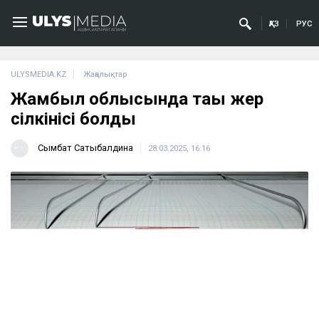
ҚАЗ
РУС
ULYSMEDIA.KZ
Жаңалықтар
Жамбыл облысында тағы жер
сілкінісі болды
Сымбат Сатыбалдина
28.03.2025, 16:16