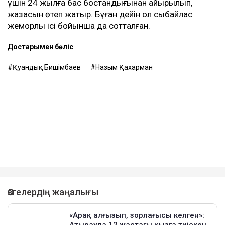
үшін 24 жылға бас бостандығынан айырылып,
жазасын өтеп жатыр. Бұған дейін ол сыбайлас
жемқорлық ісі бойынша да сотталған.
Достарыңмен бөліс
Қуандық Бишімбаев
Назым Қахарман