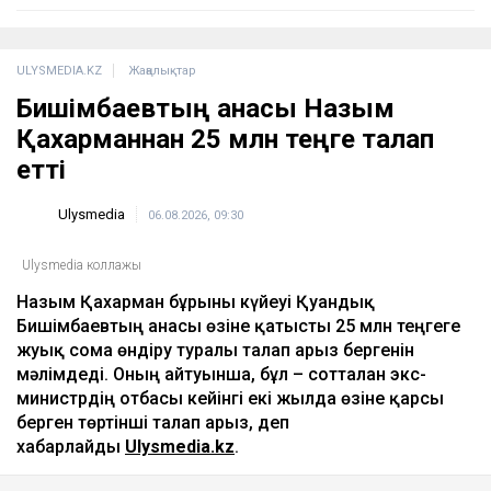
ULYSMEDIA.KZ
Жаңалықтар
Бишімбаевтың анасы Назым
Қахарманнан 25 млн теңге талап
етті
Ulysmedia
06.08.2026, 09:30
Ulysmedia коллажы
Назым Қахарман бұрынғы күйеуі Қуандық
Бишімбаевтың анасы өзіне қатысты 25 млн теңгеге
жуық сома өндіру туралы талап арыз бергенін
мәлімдеді. Оның айтуынша, бұл – сотталған экс-
министрдің отбасы кейінгі екі жылда өзіне қарсы
берген төртінші талап арыз, деп
хабарлайды
Ulysmedia.kz
.