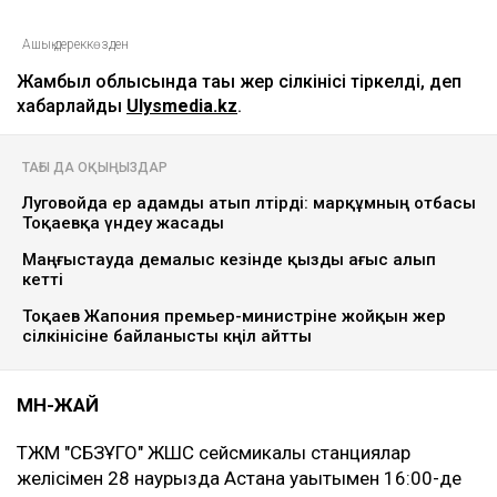
Ашық дереккөзден
Жамбыл облысында тағы жер сілкінісі тіркелді, деп
хабарлайды
Ulysmedia.kz
.
ТАҒЫ ДА ОҚЫҢЫЗДАР
Луговойда ер адамды атып өлтірді: марқұмның отбасы
Тоқаевқа үндеу жасады
Маңғыстауда демалыс кезінде қызды ағыс алып
кетті
Тоқаев Жапония премьер-министріне жойқын жер
сілкінісіне байланысты көңіл айтты
МӘН-ЖАЙ
ТЖМ "СБЗҰГО" ЖШС сейсмикалық станциялар
желісімен 28 наурызда Астана уақытымен 16:00-де