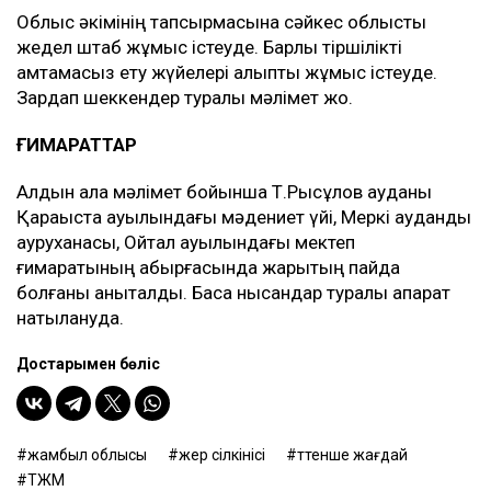
Облыс әкімінің тапсырмасына сәйкес облыстық
жедел штаб жұмыс істеуде. Барлық тіршілікті
қамтамасыз ету жүйелері қалыпты жұмыс істеуде.
Зардап шеккендер туралы мәлімет жоқ.
ҒИМАРАТТАР
Алдын ала мәлімет бойынша Т.Рысқұлов ауданы
Қарақыстақ ауылындағы мәдениет үйі, Меркі аудандық
ауруханасы, Ойтал ауылындағы мектеп
ғимаратының қабырғасында жарықтың пайда
болғаны анықталды. Басқа нысандар туралы ақпарат
нақтылануда.
Достарыңмен бөліс
жамбыл облысы
жер сілкінісі
төтенше жағдай
ТЖМ