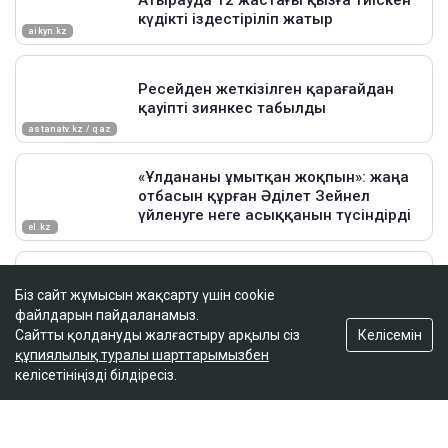
Біз сайт жұмысын жақсарту үшін cookie
файлдарын пайдаланамыз.
Келісемін
Сайтты қолдануды жалғастыру арқылы сіз
құпиялылық туралы шарттарымызбен
келісетініңізді білдіресіз.