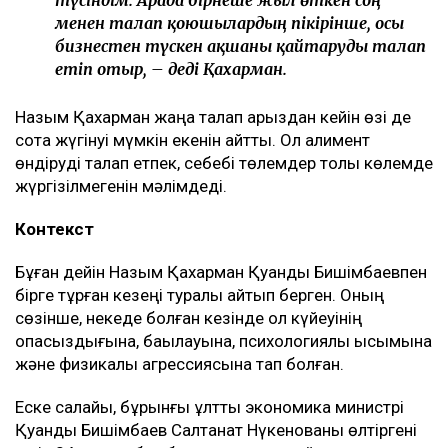
түсіндім. Арада бірнеше жыл өткен соң
менен талап қоюшылардың пікірінше, осы
бизнестен түскен ақшаны қайтаруды талап
етіп отыр, – деді Қахарман.
Назым Қахарман жаңа талап арыздан кейін өзі де
сотқа жүгінуі мүмкін екенін айтты. Ол алимент
өндіруді талап етпек, себебі төлемдер толық көлемде
жүргізілмегенін мәлімдеді.
Контекст
Бұған дейін Назым Қахарман Қуандық Бишімбаевпен
бірге тұрған кезеңі туралы айтып берген. Оның
сөзінше, некеде болған кезінде ол күйеуінің
опасыздығына, бақылауына, психологиялық қысымына
және физикалық агрессиясына тап болған.
Еске салайық, бұрынғы ұлттық экономика министрі
Қуандық Бишімбаев Салтанат Нүкенованы өлтіргені