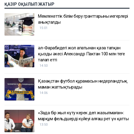
ҚАЗІР ОҚЫЛЫП ЖАТЫР
Мемлекеттік білім беру гранттарының иегерлері
анықталды
15:01
әл-Фарабидегі жол апатынан қаза тапқан
қыздың әкесі Александр Пактан 100 млн теңге
талап етті
14:50
Қазақстан футбол құрамасын нидерландтық
маман жаттықтырады
14:06
«Заңда бір жыл күту керек деп жазылмаған»:
марқұм фельдшердің күйеуі алғаш рет үн қатты
13:50