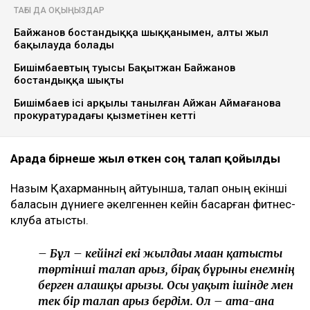
ТАҒЫ ДА ОҚЫҢЫЗДАР
Байжанов бостандыққа шыққанымен, алты жыл
бақылауда болады
Бишімбаевтың туысы Бақытжан Байжанов
бостандыққа шықты
Бишімбаев ісі арқылы танылған Айжан Аймағанова
прокуратурадағы қызметінен кетті
Арада бірнеше жыл өткен соң талап қойылды
Назым Қахарманның айтуынша, талап оның екінші
баласын дүниеге әкелгеннен кейін басқарған фитнес-
клубқа қатысты.
– Бұл – кейінгі екі жылдағы маған қатысты
төртінші талап арыз, бірақ бұрынғы енемнің
берген алғашқы арызы. Осы уақыт ішінде мен
тек бір талап арыз бердім. Ол – ата-ана