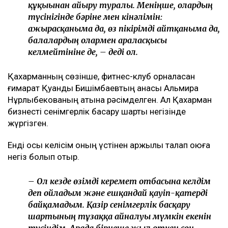
құқығынан айыру туралы. Меніңше, олардың
түсінігінде бәріне мен кінәлімін:
ажырасқаныма да, өз пікірімді айтқаныма да,
балалардың олармен араласқысы
келмейтініне де, – деді ол.
Қахарманның сөзінше, фитнес-клуб орналасқан
ғимарат Қуандық Бишімбаевтың анасы Альмира
Нұрлыбекованың атына рәсімделген. Ал Қахарман
бизнесті сенімгерлік басқару шарты негізінде
жүргізген.
Енді осы келісім оның үстінен қаржылық талап қоюға
негіз болып отыр.
– Ол кезде өзімді керемет отбасына келдім
деп ойладым және ешқандай қауіп-қатерді
байқамадым. Қазір сенімгерлік басқару
шартының тұзаққа айналуы мүмкін екенін