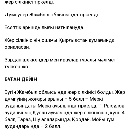
жер сілкінісі тіркелді.
Дүмпулер Жамбыл облысында тіркелді.
Есептік қарқындылығы нақтылануда.
Жер сілкінісінің ошағы Қырғызстан аумағында
орналасқан.
Зардап шеккендер мен қираулар туралы мәлімет
түскен жоқ.
БҰҒАН ДЕЙІН
Бүгін Жамбыл облысында жер сілкінісі болды. Жер
дүмпуінің жоғары қарқыны – 5 балл – Меркі
ауданындағы Меркі ауылында тіркелді. Т. Рысқұлов
ауданының Құлан ауылында жер сілкінісінің күші 4
балл, Тараз, Шу қалаларында, Қордай, Мойынқұм
аудандарында – 2 балл.