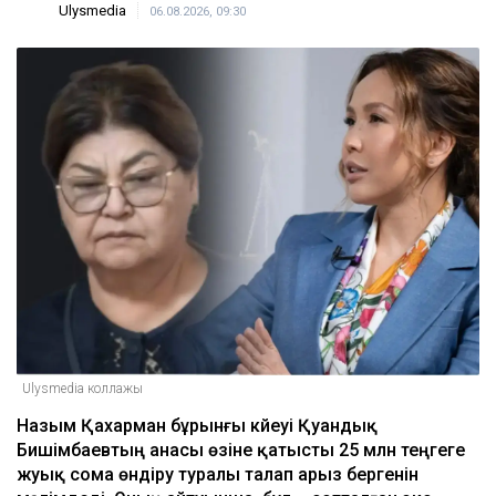
09:45
ULYSMEDIA.KZ
Жаңалықтар
Бишімбаевтың анасы Назым
Қахарманнан 25 млн теңге талап
етті
Ulysmedia
06.08.2026, 09:30