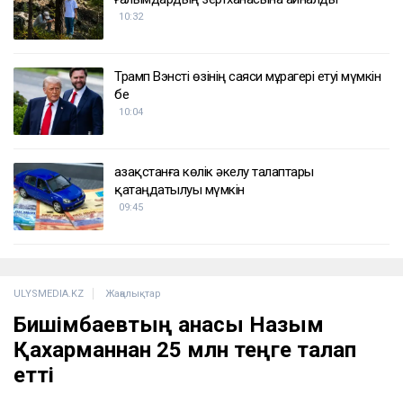
ҚАЗІР ОҚЫЛЫП ЖАТЫР
Қазақстанда алтынды заңсыз өндірген тағы
бір қылмыстық топ ұсталды
11:14
Дрон, GIS және табиғат: Бурабай жас
ғалымдардың зертханасына айналды
10:32
Трамп Вэнсті өзінің саяси мұрагері етуі мүмкін
бе
10:04
Қазақстанға көлік әкелу талаптары
қатаңдатылуы мүмкін