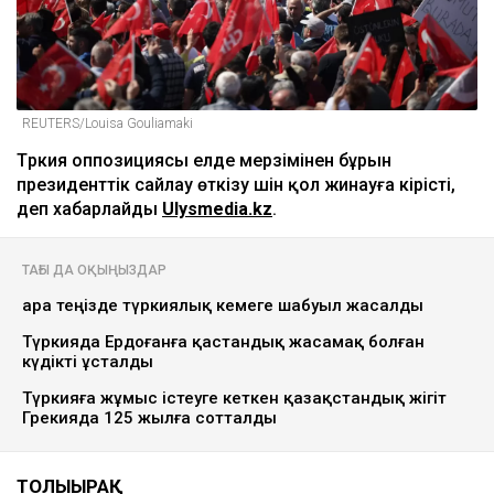
REUTERS/Louisa Gouliamaki
Түркия оппозициясы елде мерзімінен бұрын
президенттік сайлау өткізу үшін қол жинауға кірісті,
деп хабарлайды
Ulysmedia.kz
.
ТАҒЫ ДА ОҚЫҢЫЗДАР
Қара теңізде түркиялық кемеге шабуыл жасалды
Түркияда Ердоғанға қастандық жасамақ болған
күдікті ұсталды
Түркияға жұмыс істеуге кеткен қазақстандық жігіт
Грекияда 125 жылға сотталды
ТОЛЫҒЫРАҚ