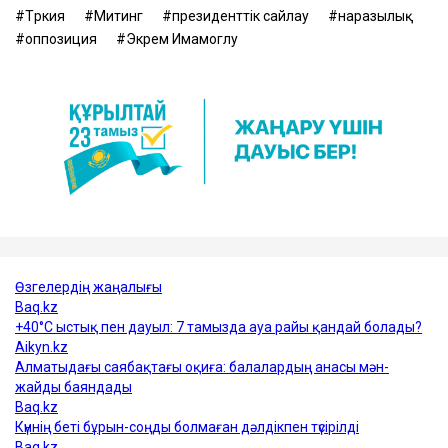
Түркия
Митинг
президенттік сайлау
наразылық
оппозиция
Экрем Имамоглу