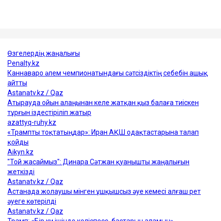
Достарыңмен бөліс
Қуандық Бишімбаев
Назым Қахарман