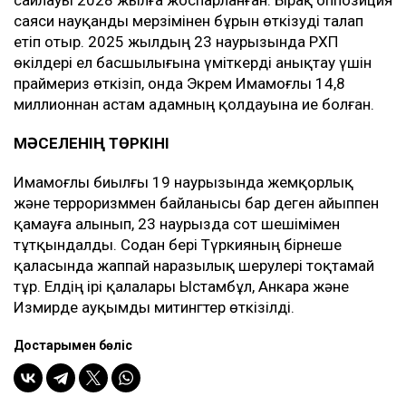
саяси науқанды мерзімінен бұрын өткізуді талап
етіп отыр. 2025 жылдың 23 наурызында РХП
өкілдері ел басшылығына үміткерді анықтау үшін
праймериз өткізіп, онда Экрем Имамоғлы 14,8
миллионнан астам адамның қолдауына ие болған.
МӘСЕЛЕНІҢ ТӨРКІНІ
Имамоғлы биылғы 19 наурызында жемқорлық
және терроризммен байланысы бар деген айыппен
қамауға алынып, 23 наурызда сот шешімімен
тұтқындалды. Содан бері Түркияның бірнеше
қаласында жаппай наразылық шерулері тоқтамай
тұр. Елдің ірі қалалары Ыстамбұл, Анкара және
Измирде ауқымды митингтер өткізілді.
Достарыңмен бөліс