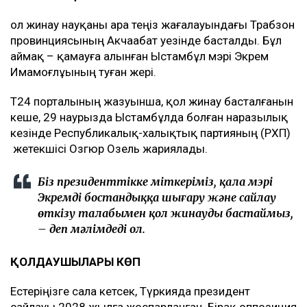
Қол жинау науқаны Қара теңіз жағалауындағы Трабзон
провинциясының Акчаабат уезінде басталды. Бұл
аймақ – қамауға алынған Ыстамбұл мэрі Экрем
Имамоғлұының туған жері.
T24 порталының жазуынша, қол жинау басталғанын
кеше, 29 наурызда Ыстамбұлда болған наразылық
кезінде Республикалық-халықтық партияның (РХП)
жетекшісі Озгюр Озель жариялады.
Біз президенттікке үміткеріміз, қала мэрі
Экремді бостандыққа шығару және сайлау
өткізу талабымен қол жинауды бастаймыз,
– деп мәлімдеді ол.
ҚОЛДАУШЫЛАРЫ КӨП
Естеріңізге сала кетсек, Түркияда президент
сайлауы 2028 жылға жоспарланған. Бірақ оппозиция