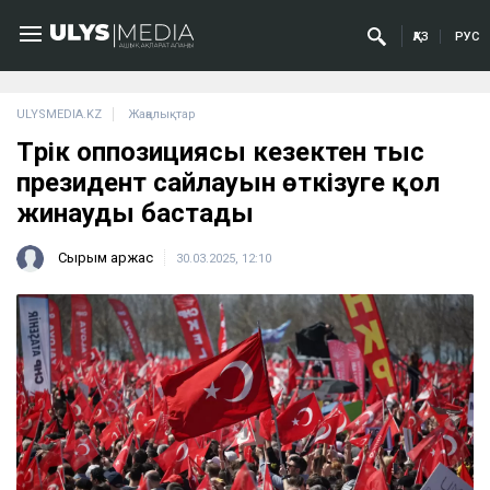
ҚАЗ
РУС
ULYSMEDIA.KZ
Жаңалықтар
Түрік оппозициясы кезектен тыс
президент сайлауын өткізуге қол
жинауды бастады
Сырым Қаржас
30.03.2025, 12:10