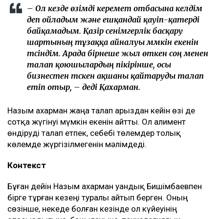
Қахарманның сөзінше, фитнес-клуб орналасқан
ғимарат Қуандық Бишімбаевтың анасы Альмира
Нұрлыбекованың атына рәсімделген. Ал Қахарман
бизнесті сенімгерлік басқару шарты негізінде
жүргізген.
Енді осы келісім оның үстінен қаржылық талап
қоюға негіз болып отыр.
– Ол кезде өзімді керемет отбасына келдім
деп ойладым және ешқандай қауіп-қатерді
байқамадым. Қазір сенімгерлік басқару
шартының тұзаққа айналуы мүмкін екенін
түсіндім. Арада бірнеше жыл өткен соң менен
талап қоюшылардың пікірінше, осы
бизнестен түскен ақшаны қайтаруды талап
етіп отыр, – деді Қахарман.