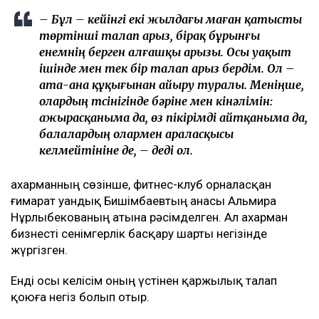
бостандыққа шықты
Бишімбаев ісі арқылы танылған Айжан Аймағанова
прокуратурадағы қызметінен кетті
Арада бірнеше жыл өткен соң талап қойылды
Назым Қахарманның айтуынша, талап оның екінші
баласын дүниеге әкелгеннен кейін басқарған
фитнес-клубқа қатысты.
– Бұл – кейінгі екі жылдағы маған қатысты
төртінші талап арыз, бірақ бұрынғы
енемнің берген алғашқы арызы. Осы уақыт
ішінде мен тек бір талап арыз бердім. Ол –
ата-ана құқығынан айыру туралы. Меніңше,
олардың түсінігінде бәріне мен кінәлімін:
ажырасқаныма да, өз пікірімді айтқаныма да,
балалардың олармен араласқысы
келмейтініне де, – деді ол.