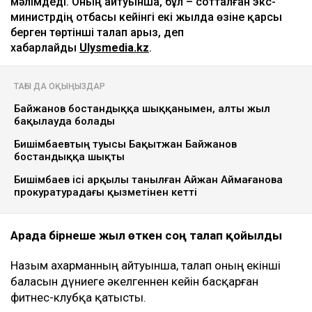
Ulysmedia коллажы
Назым Қахарман бұрынғы күйеуі Қуандық
Бишімбаевтың анасы өзіне қатысты 25 млн теңгеге
жуық сома өндіру туралы талап арыз бергенін
мәлімдеді. Оның айтуынша, бұл – сотталған экс-
министрдің отбасы кейінгі екі жылда өзіне қарсы
берген төртінші талап арыз, деп
хабарлайды
Ulysmedia.kz
.
ТАҒЫ ДА ОҚЫҢЫЗДАР
Байжанов бостандыққа шыққанымен, алты жыл
бақылауда болады
Бишімбаевтың туысы Бақытжан Байжанов