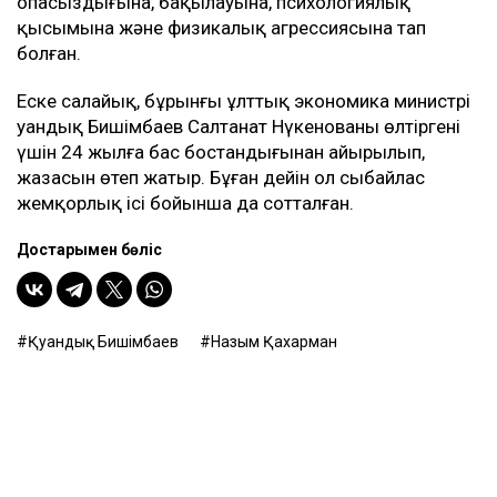
Назым Қахарман жаңа талап арыздан кейін өзі де
сотқа жүгінуі мүмкін екенін айтты. Ол алимент
өндіруді талап етпек, себебі төлемдер толық
көлемде жүргізілмегенін мәлімдеді.
Контекст
Бұған дейін Назым Қахарман Қуандық Бишімбаевпен
бірге тұрған кезеңі туралы айтып берген. Оның
сөзінше, некеде болған кезінде ол күйеуінің
опасыздығына, бақылауына, психологиялық
қысымына және физикалық агрессиясына тап
болған.
Еске салайық, бұрынғы ұлттық экономика министрі
Қуандық Бишімбаев Салтанат Нүкенованы өлтіргені
үшін 24 жылға бас бостандығынан айырылып,
жазасын өтеп жатыр. Бұған дейін ол сыбайлас
жемқорлық ісі бойынша да сотталған.