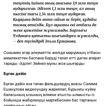
теңгенің ішінен оның анасына 3,9 млн теңге
аударылған. Әділет 1,1 млн теңге, ал оның
әпкесіне тағы 1,34 млн теңге аударған.
Қырқына дейін апта сайын ас беріп, құдайы
тамақ өткіздік. Бұл ақшаны екі отбасы да
жеке қажетіне жұмсамады. Барлығы
Ұлданаға қатысты шығындарға жұмсалды,
– деп түсіндірді Эльза Ерманова.
Сонымен қатар әлеуметтік желіде марқұмның отбасы
мемлекеттен баспана беруді талап етті деген ақпарат
тарады. Әділет Зейнел мұны жоққа шығарды.
Бұған дейін
Бұған дейін қаза тапқан фельдшердің анасы Сәлима
Ешанқұлова видеоүндеу жариялап, бұрынғы күйеу
баласының қызының өліміне қатысты қылмыстық іс
бойынша жәбірленуші мәртебесінен бас тартқанын
қалайтынын айтқан.