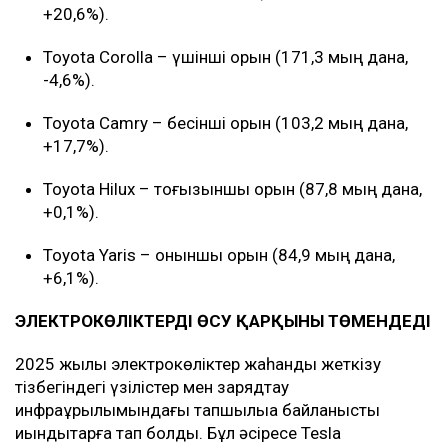
+20,6%).
Toyota Corolla – үшінші орын (171,3 мың дана,
-4,6%).
Toyota Camry – бесінші орын (103,2 мың дана,
+17,7%).
Toyota Hilux – тоғызыншы орын (87,8 мың дана,
+0,1%).
Toyota Yaris – оныншы орын (84,9 мың дана,
+6,1%).
ЭЛЕКТРОКӨЛІКТЕРДІҢ ӨСУ ҚАРҚЫНЫ ТӨМЕНДЕДІ
2025 жылы электрокөліктер жаһандық жеткізу
тізбегіндегі үзілістер мен зарядтау
инфрақұрылымындағы тапшылыққа байланысты
қиындықтарға тап болды. Бұл әсіресе Tesla