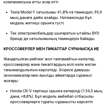
компаниясына қатты әсер етті:
Tesla Model Y сатылымы 41,8%-ға төмендеп, 95,9
мың данаға дейін азайды. Нәтижесінде бұл
модель жетінші орынға түсті.
Тек электромобильдер шығаратын қытайлық BYD
бренді де сатылымының төмендеуін байқады.
КРОССОВЕРЛЕР МЕН ПИКАПТАР СҰРАНЫСҚА ИЕ
Жаңартылған рейтинг жол талғамайтын көліктер,
кроссоверлер және пикаптардың өсіп келе жатқан
танымалдылығын көрсетеді. Әсіресе дамушы
экономикалар мен ауылдық аймақтарда сұраныс
жоғары:
Honda CR-V төртінші орынға көтерілді (134,5 мың
дана, +8,8%). Бұл модель әмбебап отбасылық
кроссоверлерге тұрақты сұранысты көрсетіп