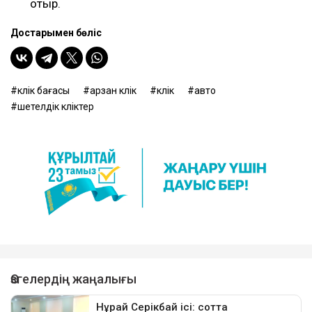
отыр.
Достарыңмен бөліс
көлік бағасы
арзан көлік
көлік
авто
шетелдік көліктер