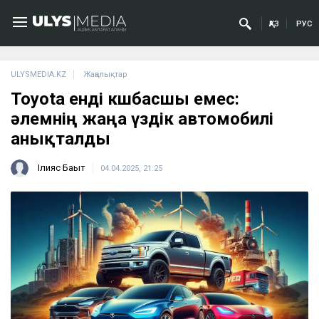
ҚАЗ
РУС
ULYSMEDIA.KZ
Жаңалықтар
Toyota енді көшбасшы емес:
әлемнің жаңа үздік автомобилі
анықталды
Ілияс Бақыт
04.04.2025, 21:25