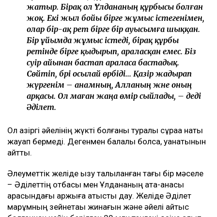
жатыр. Бірақ ол Ұлдананың құрбысы болған
жоқ. Екі жыл бойы бірге жұмыс істегенімен,
олар бір-ақ рет бірге бір ауысымға шыққан.
Бір ұйымда жұмыс істеді, бірақ құрбы
ретінде бірге қыдырып, араласқан емес. Біз
сәуір айынан бастап араласа бастадық.
Сөйтіп, бәрі осылай өрбіді... Қазір жадырап
жүргенім – анамның, Алланың және оның
арқасы. Ол маған жаңа өмір сыйлады, – деді
Әділет.
Ол қазіргі әйелінің жүкті болғаны туралы сұраққа нақты
жауап бермеді. Дегенмен балалы болса, қуанатынын
айтты.
Әлеуметтік желіде қызу талқыланған тағы бір мәселе
– Әділеттің отбасы мен Ұлдананың ата-анасы
арасындағы қаржыға қатысты дау. Желіде Әділет
марқұмның зейнетақы жинағын және әйелі қайтыс