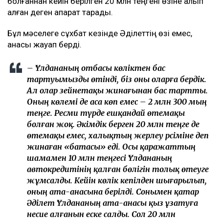
болғаннан кейін берілген 20 млн теңгені өзіне алып
қалған деген ақпарат тарады.
Бұл мәселеге сұхбат кезінде Әділеттің өзі емес,
анасы жауап берді.
– Ұлдананың отбасы көліктен бас
тартуымызды өтінді, біз оны оларға бердік.
Ал олар зейнетақы жинағынан бас тартты.
Оның көлемі де аса көп емес – 2 млн 300 мың
теңге. Ресми түрде ешқандай өтемақы
болған жоқ. Әкімдік берген 20 млн теңге де
өтемақы емес, халықтың жерлеу рәсіміне деп
жинаған «батасы» еді. Осы қаражаттың
шамамен 10 млн теңгесі Ұлдананың
автокредитінің қалған бөлігін толық өтеуге
жұмсалды. Кейін көлік кепілден шығарылып,
оның ата-анасына берілді. Сонымен қатар
Әділет Ұлдананың ата-анасы қыз ұзатуға
несие алғанын еске салды. Сол 20 млн