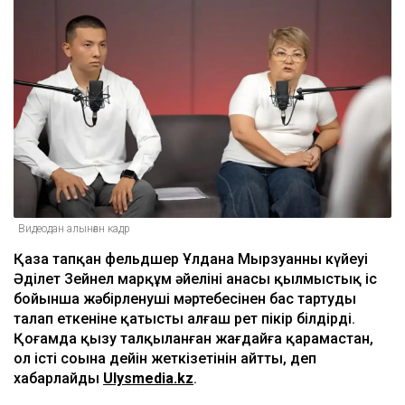
Видеодан алынған кадр
Қаза тапқан фельдшер Ұлдана Мырзуанның күйеуі
Әділет Зейнел марқұм әйелінің анасы қылмыстық іс
бойынша жәбірленуші мәртебесінен бас тартуды
талап еткеніне қатысты алғаш рет пікір білдірді.
Қоғамда қызу талқыланған жағдайға қарамастан,
ол істі соңына дейін жеткізетінін айтты, деп
хабарлайды
Ulysmedia.kz
.