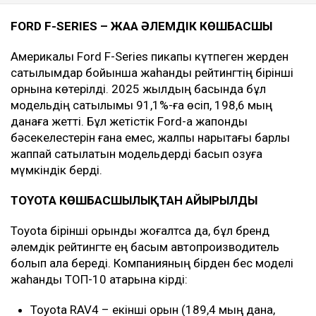
FORD F-SERIES – ЖАҢА ӘЛЕМДІК КӨШБАСШЫ
Америкалық Ford F-Series пикапы күтпеген жерден
сатылымдар бойынша жаһандық рейтингтің бірінші
орнына көтерілді. 2025 жылдың басында бұл
модельдің сатылымы 91,1%-ға өсіп, 198,6 мың
данаға жетті. Бұл жетістік Ford-қа жапондық
бәсекелестерін ғана емес, жалпы нарықтағы барлық
жаппай сатылатын модельдерді басып озуға
мүмкіндік берді.
TOYOTA КӨШБАСШЫЛЫҚТАН АЙЫРЫЛДЫ
Toyota бірінші орынды жоғалтса да, бұл бренд
әлемдік рейтингте ең басым автопроизводитель
болып қала береді. Компанияның бірден бес моделі
жаһандық ТОП-10 қатарына кірді:
Toyota RAV4 – екінші орын (189,4 мың дана,