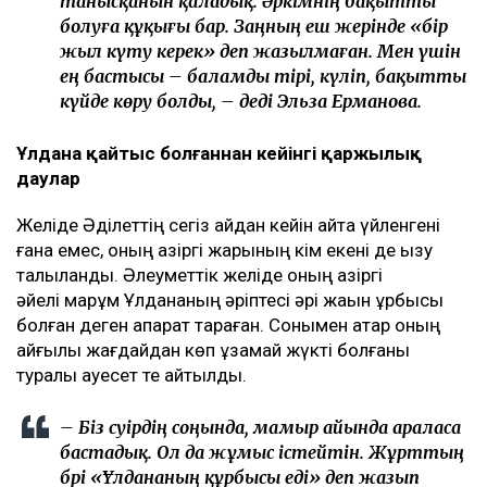
танысқанын қаладық. Әркімнің бақытты
болуға құқығы бар. Заңның еш жерінде «бір
жыл күту керек» деп жазылмаған. Мен үшін
ең бастысы – баламды тірі, күліп, бақытты
күйде көру болды, – деді Эльза Ерманова.
Ұлдана қайтыс болғаннан кейінгі қаржылық
даулар
Желіде Әділеттің сегіз айдан кейін қайта үйленгені
ғана емес, оның қазіргі жарының кім екені де қызу
талқыланды. Әлеуметтік желіде оның қазіргі
әйелі марқұм Ұлдананың әріптесі әрі жақын құрбысы
болған деген ақпарат тараған. Сонымен қатар оның
қайғылы жағдайдан көп ұзамай жүкті болғаны
туралы қауесет те айтылды.
– Біз сәуірдің соңында, мамыр айында араласа
бастадық. Ол да жұмыс істейтін. Жұрттың
бәрі «Ұлдананың құрбысы еді» деп жазып