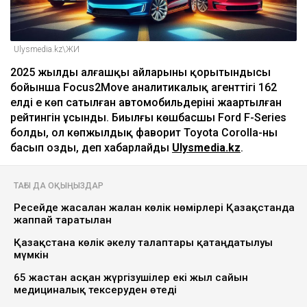
Ulysmedia.kz\ЖИ
2025 жылдың алғашқы айларының қорытындысы
бойынша Focus2Move аналитикалық агенттігі 162
елдің ең көп сатылған автомобильдерінің жаңартылған
рейтингін ұсынды. Биылғы көшбасшы Ford F-Series
болды, ол көпжылдық фаворит Toyota Corolla-ны
басып озды, деп хабарлайды
Ulysmedia.kz
.
ТАҒЫ ДА ОҚЫҢЫЗДАР
Ресейде жасалған жалған көлік нөмірлері Қазақстанда
жаппай таратылған
Қазақстанға көлік әкелу талаптары қатаңдатылуы
мүмкін
65 жастан асқан жүргізушілер екі жыл сайын
медициналық тексеруден өтеді