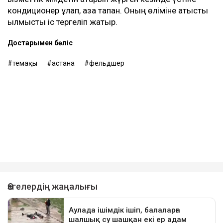
кондиционер құлап, қаза тапқан. Оның өліміне қатысты
қылмыстық іс тергеліп жатыр.
Достарыңмен бөліс
өтемақы
астана
фельдшер