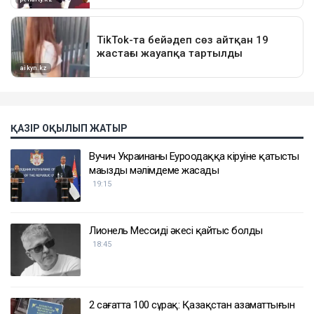
ҚАЗІР ОҚЫЛЫП ЖАТЫР
Вучич Украинаның Еуроодаққа кіруіне қатысты
маңызды мәлімдеме жасады
19:15
Лионель Мессидің әкесі қайтыс болды
18:45
2 сағатта 100 сұрақ: Қазақстан азаматтығын