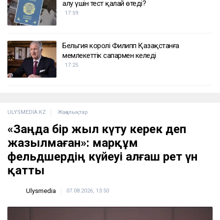
алу үшін тест қалай өтеді?
17:59
Бельгия королі Филипп Қазақстанға
мемлекеттік сапармен келеді
17:25
ULYSMEDIA.KZ
Жаңалықтар
«Заңда бір жыл күту керек деп
жазылмаған»: марқұм
фельдшердің күйеуі алғаш рет үн
қатты
Ulysmedia
07.08.2026, 13:50