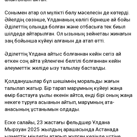
Сонымен қатар ол мүлікті бөлу мәселесін де көтерді.
Әйелдің сөзінше, Ұлдананың көлігі бірнеше ай бойы
Әділеттің қолында болған және отбасыға тек биыл
шілдеде қайтарылған. Ол қызының зейнетақы жинағын
заң бойынша күйеуі алғанын да атап өтті.
Әділеттің Ұлдана қайтыс болғаннан кейін сегіз ай
өткен соң қайта үйленгені белгілі болғаннан кейін
әлеуметтік желіде қызу талқылау басталды.
Қолданушылар бұл шешімнің моральдық жағын
талқылап жатыр. Бір тарап марқұмның күйеуі жаңа
өмір бастауға құқылы екенін айтса, енді бірі оның жаңа
некеге тұруға асыққанын айтып, марқұмның ата-
анасының ұстанымын қолдады.
Еске салайық, 23 жастағы фельдшер Ұлдана
Мырзуан 2025 жылдың қарашасында Астанада
қызметтік міндетін атқарып жүрген кезінде үстіне