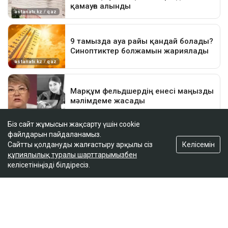
Біз сайт жұмысын жақсарту үшін cookie
файлдарын пайдаланамыз.
Келісемін
Сайтты қолдануды жалғастыру арқылы сіз
құпиялылық туралы шарттарымызбен
келісетініңізді білдіресіз.