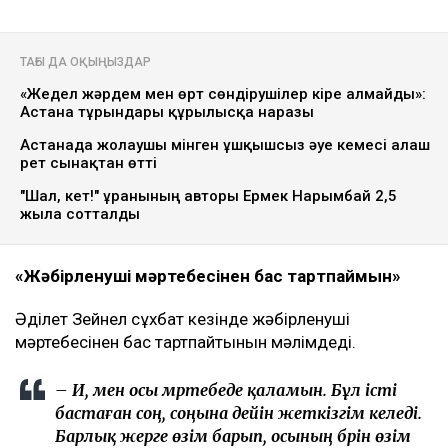
ТАҒЫ ДА ОҚЫҢЫЗДАР
«Жедел жәрдем мен өрт сөндірушілер кіре алмайды»:
Астана тұрғындары құрылысқа наразы
Астанада жолаушы мінген ұшқышсыз әуе кемесі алғаш
рет сынақтан өтті
"Шал, кет!" ұранының авторы Ермек Нарымбай 2,5
жылға сотталды
«Жәбірленуші мәртебесінен бас тартпаймын»
Әділет Зейнел сұхбат кезінде жәбірленуші
мәртебесінен бас тартпайтынын мәлімдеді.
– Иә, мен осы мәртебеде қаламын. Бұл істі
бастаған соң, соңына дейін жеткізгім келеді.
Барлық жерге өзім барып, осының бәрін өзім