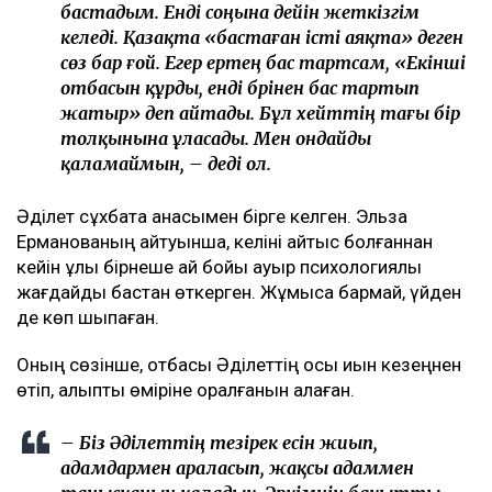
бастадым. Енді соңына дейін жеткізгім
келеді. Қазақта «бастаған істі аяқта» деген
сөз бар ғой. Егер ертең бас тартсам, «Екінші
отбасын құрды, енді бәрінен бас тартып
жатыр» деп айтады. Бұл хейттің тағы бір
толқынына ұласады. Мен ондайды
қаламаймын, – деді ол.
Әділет сұхбатқа анасымен бірге келген. Эльза
Ерманованың айтуынша, келіні қайтыс болғаннан
кейін ұлы бірнеше ай бойы ауыр психологиялық
жағдайды бастан өткерген. Жұмысқа бармай, үйден
де көп шықпаған.
Оның сөзінше, отбасы Әділеттің осы қиын кезеңнен
өтіп, қалыпты өміріне оралғанын қалаған.
– Біз Әділеттің тезірек есін жиып,
адамдармен араласып, жақсы адаммен