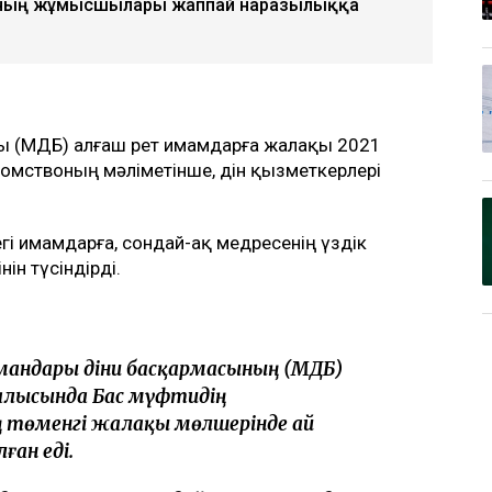
ның жұмысшылары жаппай наразылыққа
ы (ҚМДБ) алғаш рет имамдарға жалақы 2021
омствоның мәліметінше, дін қызметкерлері
і имамдарға, сондай-ақ медресенің үздік
ін түсіндірді.
мандары діни басқармасының (ҚМДБ)
алысында Бас мүфтидің
 төменгі жалақы мөлшерінде ай
ған еді.