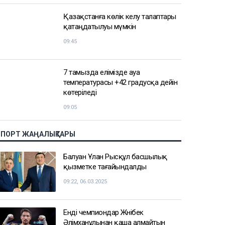
АЗІР ОҚЫЛЫП ЖАТЫР
Дрон, GIS және табиғат: Бурабай жас
ғалымдардың зертханасына
айналды
10:32