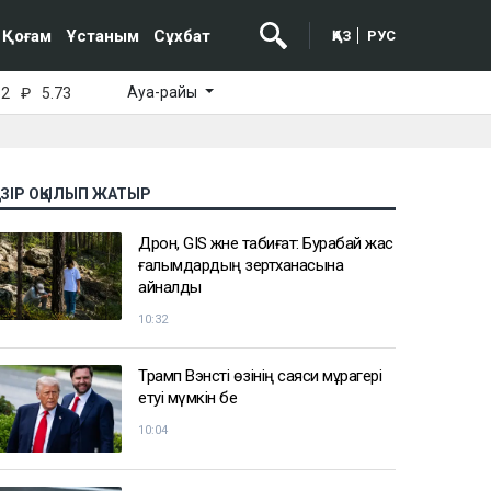
Қоғам
Ұстаным
Сұхбат
ҚАЗ
РУС
Ауа-райы
52
₽
5.73
АЗІР ОҚЫЛЫП ЖАТЫР
Дрон, GIS және табиғат: Бурабай жас
ғалымдардың зертханасына
айналды
10:32
Трамп Вэнсті өзінің саяси мұрагері
етуі мүмкін бе
10:04