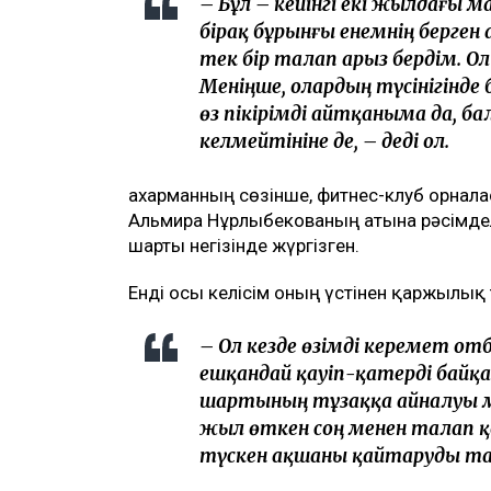
Ulysmedia коллажы
Назым Қахарман бұрынғы күйеуі Қуанды
теңгеге жуық сома өндіру туралы тала
бұл – сотталған экс-министрдің отбасы
төртінші талап арыз, деп хабарлайды
U
ТАҒЫ ДА ОҚЫҢЫЗДАР
Байжанов бостандыққа шыққанымен
Бишімбаевтың туысы Бақытжан Бай
Бишімбаев ісі арқылы танылған Айжа
кетті
Арада бірнеше жыл өткен соң талап 