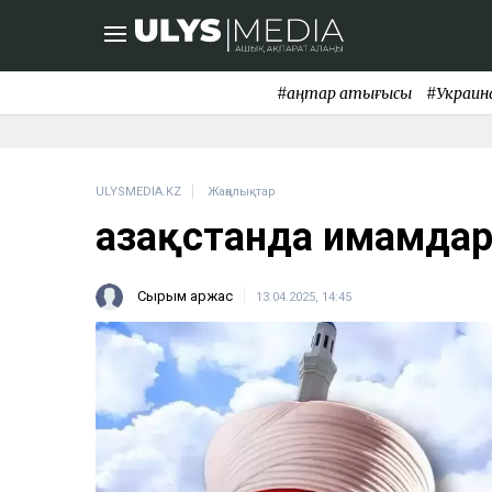
#қаңтар қақтығысы
#Украин
ULYSMEDIA.KZ
Жаңалықтар
Қазақстанда имамда
Сырым Қаржас
13.04.2025, 14:45