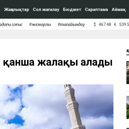
Жаңалықтар
Сол жағалау
Бюджет
Сараптама
Аймақ
адағы соғыс
#жемқорлық
#тағайындау
$
467.48
€
539.
Қ
р қанша жалақы алады