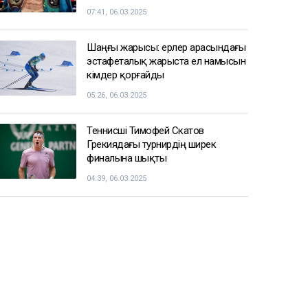
07:41, 06.03.2025
Шаңғы жарысы: ерлер арасындағы
эстафеталық жарыста ел намысын
кімдер қорғайды
05:26, 06.03.2025
Теннисші Тимофей Скатов
Грекиядағы турнирдің ширек
финалына шықты
04:39, 06.03.2025