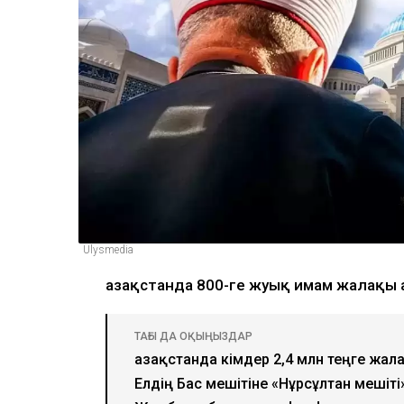
Ulysmedia
Қазақстанда 800-ге жуық имам жалақы
ТАҒЫ ДА ОҚЫҢЫЗДАР
Қазақстанда кімдер 2,4 млн теңге жал
Елдің Бас мешітіне «Нұрсұлтан мешіті