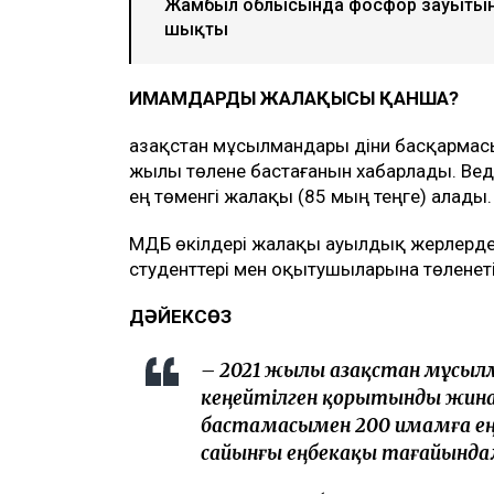
Жамбыл облысында фосфор зауыты
шықты
ИМАМДАРДЫҢ ЖАЛАҚЫСЫ ҚАНША?
Қазақстан мұсылмандары діни басқармас
жылы төлене бастағанын хабарлады. Вед
ең төменгі жалақы (85 мың теңге) алады.
ҚМДБ өкілдері жалақы ауылдық жерлердег
студенттері мен оқытушыларына төленетін
ДӘЙЕКСӨЗ
– 2021 жылы Қазақстан мұсыл
кеңейтілген қорытынды жин
бастамасымен 200 имамға ең
сайынғы еңбекақы тағайындал