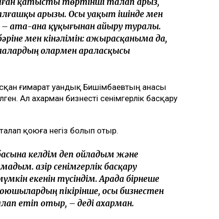
қ Бишімбаевтың анасы өзіне қатысты 25 млн
п арыз бергенін мәлімдеді. Оның айтуынша,
 кейінгі екі жылда өзіне қарсы берген
lysmedia.kz
.
, алты жыл бақылауда болады
жанов бостандыққа шықты
н Аймағанова прокуратурадағы қызметінен
қойылды