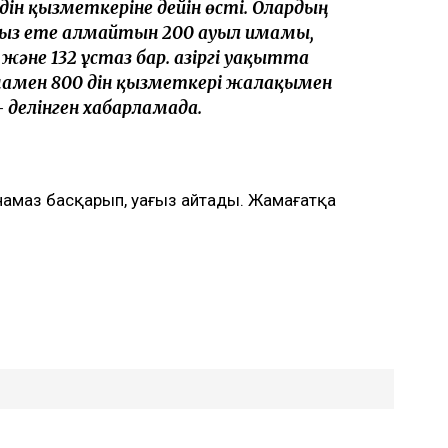
дін қызметкеріне дейін өсті. Олардың
сыз ете алмайтын 200 ауыл имамы,
және 132 ұстаз бар. Қазіргі уақытта
амен 800 дін қызметкері жалақымен
делінген хабарламада.
 намаз басқарып, уағыз айтады. Жамағатқа