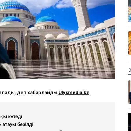
 алады, деп хабарлайды
Ulysmedia.kz
.
ақы күтеді
» атауы берілді