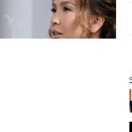
Қ
 Назым Қахарманнан
тті