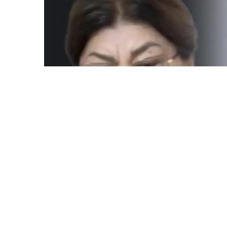
ULYSMEDIA.KZ
Жаңалықтар
Бишімбаевтың анасы
25 млн теңге талап е
Ulysmedia
06.08.2026, 09:30