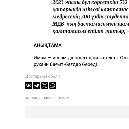
2023 жылы бұл көрсеткіш 532 
қатарында өзін өзі қамтама
медресенің 200 үздік студенті 
ҚМДБ-ның бастамасымен шам
қамтамасыз етіліп жатыр, – 
АНЫҚТАМА
Имам — ислам дініндегі діни жетекші. Ол
рухани бағыт-бағдар береді.
Достарыңмен бөліс
жалақы
мешіт
имам