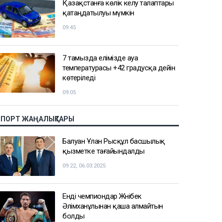
Қазақстанға көлік әкелу талаптары
қатаңдатылуы мүмкін
09:45
7 тамызда елімізде ауа
температурасы +42 градусқа дейін
көтеріледі
09:05
СПОРТ ЖАҢАЛЫҚТАРЫ
Балуан Ұлан Рысқұл басшылық
қызметке тағайындалды
09:22, 06.03.2025
Енді чемпиондар Жәнібек
Әлімханұлынан қаша алмайтын
болды