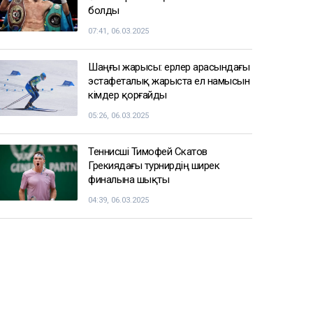
Трамп Вэнсті өзінің саяси мұрагері
етуі мүмкін бе
10:04
Қазақстанға көлік әкелу талаптары
қатаңдатылуы мүмкін
09:45
7 тамызда елімізде ауа
температурасы +42 градусқа дейін
көтеріледі
09:05
СПОРТ ЖАҢАЛЫҚТАРЫ
Балуан Ұлан Рысқұл басшылық
қызметке тағайындалды