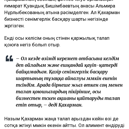
ғимарат Қуандық Бишімбаевтың анасы Альмира
Нұрлыбекованың атына рәсімделген. Ал Қахарман
бизнесті сенімгерлік басқару шарты негізінде
жүргізген.
Енді осы келісім оның үстінен қаржылық талап
қоюға негіз болып отыр.
– Ол кезде өзімді керемет отбасына келдім
деп ойладым және ешқандай қауіп-қатерді
байқамадым. Қазір сенімгерлік басқару
шартының тұзаққа айналуы мүмкін екенін
түсіндім. Арада бірнеше жыл өткен соң менен
талап қоюшылардың пікірінше, осы
бизнестен түскен ақшаны қайтаруды талап
етіп отыр, – деді Қахарман.
Назым Қахарман жаңа талап арыздан кейін өзі де
сотқа жүгінуі мүмкін екенін айтты. Ол алимент өндіруді