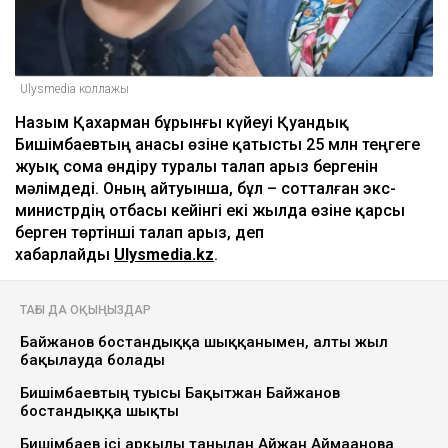
Ulysmedia коллажы
Назым Қахарман бұрынғы күйеуі Қуандық
Бишімбаевтың анасы өзіне қатысты 25 млн теңгеге
жуық сома өндіру туралы талап арыз бергенін
мәлімдеді. Оның айтуынша, бұл – сотталған экс-
министрдің отбасы кейінгі екі жылда өзіне қарсы
берген төртінші талап арыз, деп
хабарлайды
Ulysmedia.kz
.
ТАҒЫ ДА ОҚЫҢЫЗДАР
Байжанов бостандыққа шыққанымен, алты жыл
бақылауда болады
Бишімбаевтың туысы Бақытжан Байжанов
бостандыққа шықты
Бишімбаев ісі арқылы танылған Айжан Аймағанова