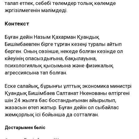
талап етпек, себебі төлемдер толық көлемде
жүргізілмегенін мәлімдеді.
Контекст
Бұған дейін Назым Қахарман Қуандық
Бишімбаевпен бірге тұрған кезеңі туралы айтып
берген. Оның сөзінше, некеде болған кезінде ол
күйеуінің опасыздығына, бақылауына,
психологиялық қысымына және физикалық
агрессиясына тап болған.
Еске салайық, бұрынғы ұлттық экономика министрі
Қуандық Бишімбаев Салтанат Нүкенованы өлтіргені
үшін 24 жылға бас бостандығынан айырылып,
жазасын өтеп жатыр. Бұған дейін ол сыбайлас
жемқорлық ісі бойынша да сотталған.
Достарыңмен бөліс