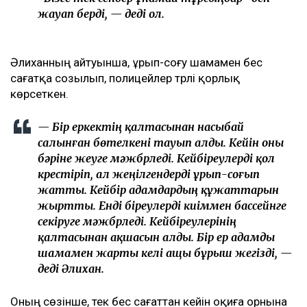
жауап берді, — деді ол.
Әлиханның айтуынша, ұрып-соғу шамамен бес
сағатқа созылып, полицейлер түрлі қорлық
көрсеткен.
— Бір еркектің қалтасынан насыбай
салынған бөтелкені тауып алды. Кейін оны
бәріне жеуге мәжбүрледі. Кейбіреулерді қол
күрестіріп, ал жеңілгендерді ұрып-соғып
жатты. Кейбір адамдардың құжаттарын
жыртты. Енді біреулерді киіммен бассейнге
секіруге мәжбүрледі. Кейбіреулерінің
қалтасынан ақшасын алды. Бір ер адамды
шамамен жарты келі ащы бұрыш жегізді, —
деді Әлихан.
Оның сөзінше, тек бес сағаттан кейін оқиға орнына