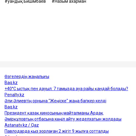
Қуандық Бишімбаев
Назым Қахарман