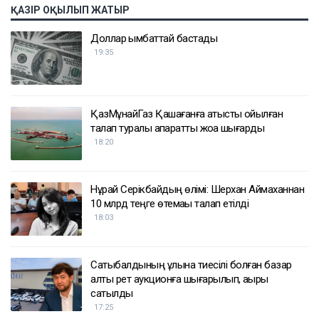
ҚАЗІР ОҚЫЛЫП ЖАТЫР
Доллар қымбаттай бастады
19:35
ҚазМұнайГаз Қашағанға қатысты қойылған
талап туралы ақпаратты жоққа шығарды
18:20
Нұрай Серікбайдың өлімі: Шерхан Аймаханнан
10 млрд теңге өтемақы талап етілді
18:03
Сатыбалдының ұлына тиесілі болған базар
алты рет аукционға шығарылып, ақыры
сатылды
17:25