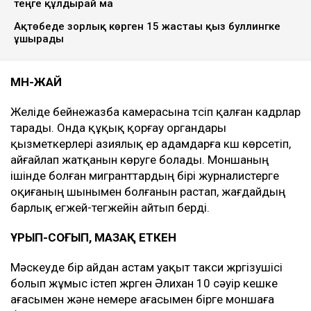
теңге құлдырай ма
Ақтөбеде зорлық көрген 15 жастағы қыз буллингке
ұшырады
МӘН-ЖАЙ
Желіде бейнежазба камерасына түсіп қалған кадрлар
тарады. Онда құқық қорғау органдары
қызметкерлері азиялық ер адамдарға күш көрсетіп,
айғайлап жатқанын көруге болады. Моншаның
ішінде болған мигранттардың бірі журналистерге
оқиғаның шынымен болғанын растап, жағдайдың
барлық егжей-тегжейін айтып берді.
ҰРЫП-СОҒЫП, МАЗАҚ ЕТКЕН
Мәскеуде бір айдан астам уақыт такси жүргізушісі
болып жұмыс істеп жүрген Әлихан 10 сәуір кешке
ағасымен және немере ағасымен бірге моншаға