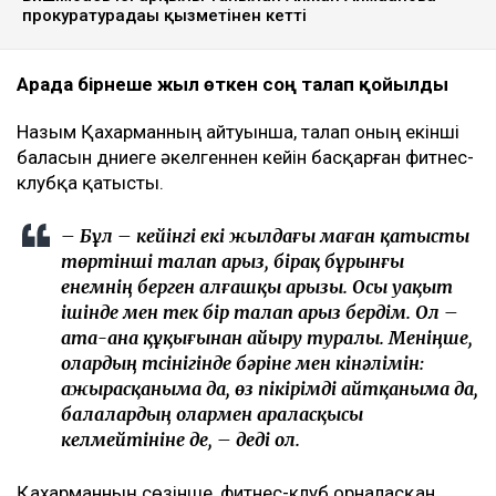
прокуратурадағы қызметінен кетті
Арада бірнеше жыл өткен соң талап қойылды
Назым Қахарманның айтуынша, талап оның екінші
баласын дүниеге әкелгеннен кейін басқарған фитнес-
клубқа қатысты.
– Бұл – кейінгі екі жылдағы маған қатысты
төртінші талап арыз, бірақ бұрынғы
енемнің берген алғашқы арызы. Осы уақыт
ішінде мен тек бір талап арыз бердім. Ол –
ата-ана құқығынан айыру туралы. Меніңше,
олардың түсінігінде бәріне мен кінәлімін:
ажырасқаныма да, өз пікірімді айтқаныма да,
балалардың олармен араласқысы
келмейтініне де, – деді ол.
Қахарманның сөзінше, фитнес-клуб орналасқан