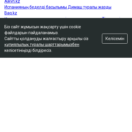
Біз сайт жұмысын жақсарту үшін cookie
файлдарын пайдаланамыз.
Келісемін
Сайтты қолдануды жалғастыру арқылы сіз
құпиялылық туралы шарттарымызбен
келісетініңізді білдіресіз.