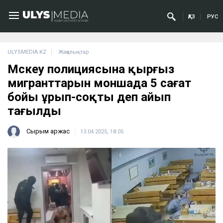
ҚАЗ
РУС
ULYSMEDIA.KZ
Жаңалықтар
Мәскеу полициясына қырғыз
мигранттарын моншада 5 сағат
бойы ұрып-соқты деп айып
тағылды
Сырым Қаржас
13.04.2025, 18:05