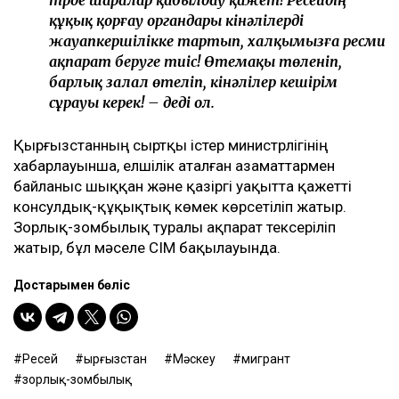
құқық қорғау органдары кінәлілерді
жауапкершілікке тартып, халқымызға ресми
ақпарат беруге тиіс! Өтемақы төленіп,
барлық залал өтеліп, кінәлілер кешірім
сұрауы керек! – деді ол.
Қырғызстанның сыртқы істер министрлігінің
хабарлауынша, елшілік аталған азаматтармен
байланыс шыққан және қазіргі уақытта қажетті
консулдық-құқықтық көмек көрсетіліп жатыр.
Зорлық-зомбылық туралы ақпарат тексеріліп
жатыр, бұл мәселе СІМ бақылауында.
Достарыңмен бөліс
Ресей
Қырғызстан
Мәскеу
мигрант
зорлық-зомбылық