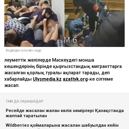
Видеодан алынған кадр
Әлеуметтік желілерде Мәскеудегі монша
кешендерінің бірінде қырғызстандық мигранттарға
жасалған қорлық туралы ақпарат тарады, деп
хабарлайды
Ulysmedia.kz
azattyk.org
-ке сілтеме
жасап.
ТАҒЫ ДА ОҚЫҢЫЗДАР
Ресейде жасалған жалған көлік нөмірлері Қазақстанда
жаппай таратылған
Wildberries қоймаларына жасалған шабуылдан кейін