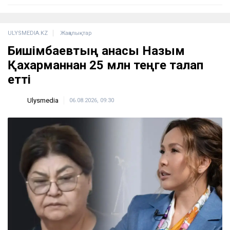
ULYSMEDIA.KZ
Жаңалықтар
Бишімбаевтың анасы Назым
Қахарманнан 25 млн теңге талап
етті
Ulysmedia
06.08.2026, 09:30