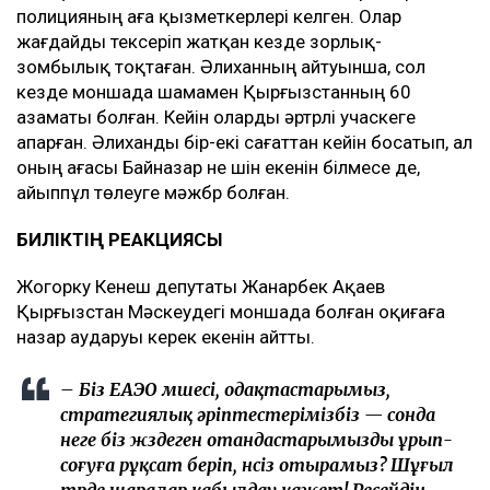
полицияның аға қызметкерлері келген. Олар
жағдайды тексеріп жатқан кезде зорлық-
зомбылық тоқтаған. Әлиханның айтуынша, сол
кезде моншада шамамен Қырғызстанның 60
азаматы болған. Кейін оларды әртүрлі учаскеге
апарған. Әлиханды бір-екі сағаттан кейін босатып, ал
оның ағасы Байназар не үшін екенін білмесе де,
айыппұл төлеуге мәжбүр болған.
БИЛІКТІҢ РЕАКЦИЯСЫ
Жогорку Кенеш депутаты Жанарбек Ақаев
Қырғызстан Мәскеудегі моншада болған оқиғаға
назар аударуы керек екенін айтты.
– Біз ЕАЭО мүшесі, одақтастарымыз,
стратегиялық әріптестерімізбіз — сонда
неге біз жүздеген отандастарымызды ұрып-
соғуға рұқсат беріп, үнсіз отырамыз? Шұғыл
түрде шаралар қабылдау қажет! Ресейдің