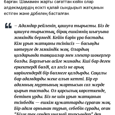
барған. Шамамен жарты сағаттан кейін олар
әлдекімдердің есікті қалай сындырып жатқанын
естіген және дүрбелең басталған.
– Адамдар үрейленіп, қашуға тырысты. Біз де
қашуға тырыстық, бірақ ешкімнің шығуына
мүмкіндік бермеді. Кейін бәрін ұра бастады.
Кім ұрып жатқаны түсініксіз — басыңды
көтеруге де мүмкіндік жоқ. Олардың
қолдарында таяқшалар мен электр шокерлер
болды. Барлығын асүйге жинады. Күші бар деген
еркектерді бөлді, ал әлсіз не арық
көрінгендерді бір бөлмеге қалдырды. Сақалы
бар адамдарды жеке алып кетті. Бір ер
адамның мұртының жартысын сол жерде
қырып тастады. Ол қарсылық көрсеткенде,
бетінен ұрды. Біз не үшін ұрып жатқанын
түсінбедік — ешкім құжаттарды сұраған жоқ.
Бір адам орнынан тұрып, себебін сұрады, оған
"Бізге тек сендер ұнамай тұрсыңдар" деп