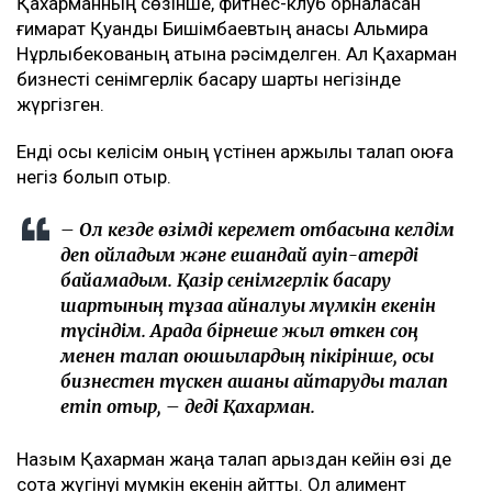
Қахарманның сөзінше, фитнес-клуб орналасқан
ғимарат Қуандық Бишімбаевтың анасы Альмира
Нұрлыбекованың атына рәсімделген. Ал Қахарман
бизнесті сенімгерлік басқару шарты негізінде
жүргізген.
Енді осы келісім оның үстінен қаржылық талап қоюға
негіз болып отыр.
– Ол кезде өзімді керемет отбасына келдім
деп ойладым және ешқандай қауіп-қатерді
байқамадым. Қазір сенімгерлік басқару
шартының тұзаққа айналуы мүмкін екенін
түсіндім. Арада бірнеше жыл өткен соң
менен талап қоюшылардың пікірінше, осы
бизнестен түскен ақшаны қайтаруды талап
етіп отыр, – деді Қахарман.
Назым Қахарман жаңа талап арыздан кейін өзі де
сотқа жүгінуі мүмкін екенін айтты. Ол алимент