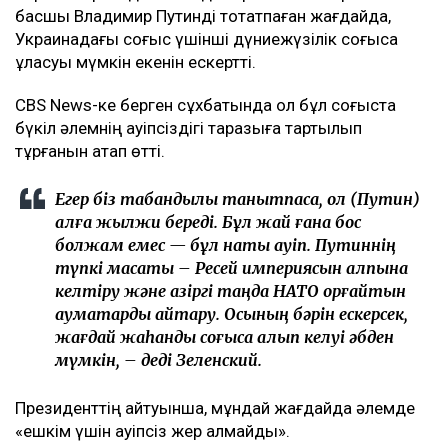
басшы Владимир Путинді тоқтатпаған жағдайда,
Украинадағы соғыс үшінші дүниежүзілік соғысқа
ұласуы мүмкін екенін ескертті.
CBS News-ке берген сұхбатында ол бұл соғыста
бүкіл әлемнің қауіпсіздігі таразыға тартылып
тұрғанын атап өтті.
Егер біз табандылық танытпасақ, ол (Путин)
алға жылжи береді. Бұл жай ғана бос
болжам емес — бұл нақты қауіп. Путиннің
түпкі мақсаты – Ресей империясын қалпына
келтіру және қазіргі таңда НАТО қорғайтын
аумақтарды қайтару. Осының бәрін ескерсек,
жағдай жаһандық соғысқа алып келуі әбден
мүмкін, – деді Зеленский.
Президенттің айтуынша, мұндай жағдайда әлемде
«ешкім үшін қауіпсіз жер қалмайды».