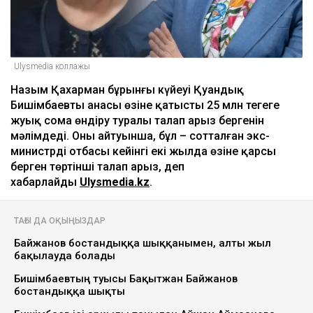
Ulysmedia коллажы
Назым Қахарман бұрынғы күйеуі Қуандық
Бишімбаевтың анасы өзіне қатысты 25 млн теңгеге
жуық сома өндіру туралы талап арыз бергенін
мәлімдеді. Оның айтуынша, бұл – сотталған экс-
министрдің отбасы кейінгі екі жылда өзіне қарсы
берген төртінші талап арыз, деп
хабарлайды
Ulysmedia.kz
.
ТАҒЫ ДА ОҚЫҢЫЗДАР
Байжанов бостандыққа шыққанымен, алты жыл
бақылауда болады
Бишімбаевтың туысы Бақытжан Байжанов
бостандыққа шықты