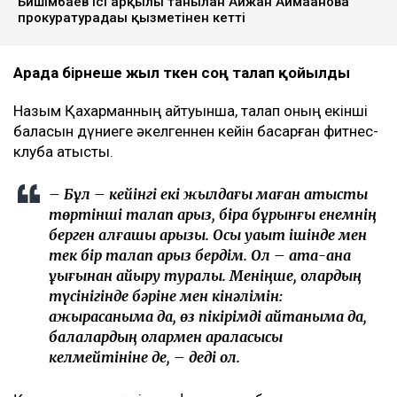
Бишімбаев ісі арқылы танылған Айжан Аймағанова
прокуратурадағы қызметінен кетті
Арада бірнеше жыл өткен соң талап қойылды
Назым Қахарманның айтуынша, талап оның екінші
баласын дүниеге әкелгеннен кейін басқарған фитнес-
клубқа қатысты.
– Бұл – кейінгі екі жылдағы маған қатысты
төртінші талап арыз, бірақ бұрынғы енемнің
берген алғашқы арызы. Осы уақыт ішінде мен
тек бір талап арыз бердім. Ол – ата-ана
құқығынан айыру туралы. Меніңше, олардың
түсінігінде бәріне мен кінәлімін:
ажырасқаныма да, өз пікірімді айтқаныма да,
балалардың олармен араласқысы
келмейтініне де, – деді ол.