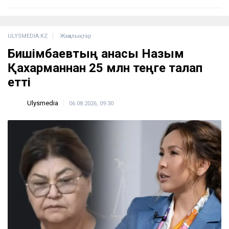
ULYSMEDIA.KZ
Жаңалықтар
Бишімбаевтың анасы Назым
Қахарманнан 25 млн теңге талап
етті
Ulysmedia
06.08.2026, 09:30