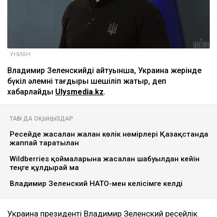
УНИАН
Владимир Зеленскийдің айтуынша, Украина жерінде
бүкіл әлемнің тағдыры шешіліп жатыр, деп
хабарлайды
Ulysmedia.kz
.
ТАҒЫ ДА ОҚЫҢЫЗДАР
Ресейде жасалған жалған көлік нөмірлері Қазақстанда
жаппай таратылған
Wildberries қоймаларына жасалған шабуылдан кейін
теңге құлдырай ма
Владимир Зеленский НАТО-мен келісімге келді
Украина президенті Владимир Зеленский ресейлік