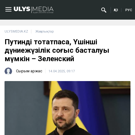
ҚАЗ
РУС
ULYSMEDIA.KZ
Жаңалықтар
Путинді тоқтатпаса, Үшінші
дүниежүзілік соғыс басталуы
мүмкін – Зеленский
Сырым Қаржас
14.04.2025, 09:17