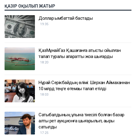
ҚАЗІР ОҚЫЛЫП ЖАТЫР
Доллар қымбаттай бастады
19:35
ҚазМұнайГаз Қашағанға қатысты қойылған
талап туралы ақпаратты жоққа шығарды
18:20
Нұрай Серікбайдың өлімі: Шерхан Аймаханнан
10 млрд теңге өтемақы талап етілді
18:03
Сатыбалдының ұлына тиесілі болған базар
алты рет аукционға шығарылып, ақыры
сатылды
17:25