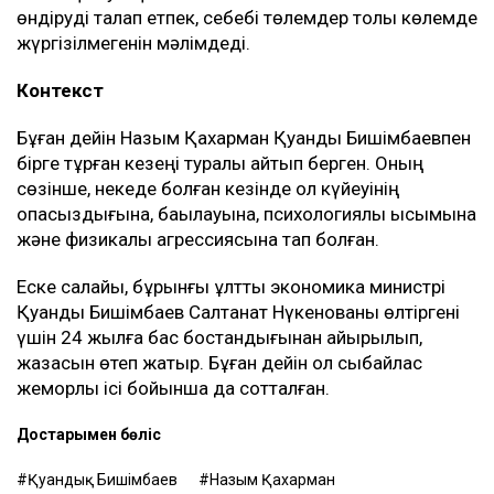
өндіруді талап етпек, себебі төлемдер толық көлемде
жүргізілмегенін мәлімдеді.
Контекст
Бұған дейін Назым Қахарман Қуандық Бишімбаевпен
бірге тұрған кезеңі туралы айтып берген. Оның
сөзінше, некеде болған кезінде ол күйеуінің
опасыздығына, бақылауына, психологиялық қысымына
және физикалық агрессиясына тап болған.
Еске салайық, бұрынғы ұлттық экономика министрі
Қуандық Бишімбаев Салтанат Нүкенованы өлтіргені
үшін 24 жылға бас бостандығынан айырылып,
жазасын өтеп жатыр. Бұған дейін ол сыбайлас
жемқорлық ісі бойынша да сотталған.
Достарыңмен бөліс
Қуандық Бишімбаев
Назым Қахарман