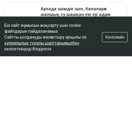
Біз сайт жұмысын жақсарту үшін cookie
файлдарын пайдаланамыз.
Келісемін
Сайтты қолдануды жалғастыру арқылы сіз
құпиялылық туралы шарттарымызбен
келісетініңізді білдіресіз.