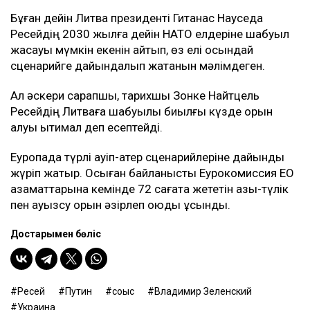
Бұған дейін Литва президенті Гитанас Науседа
Ресейдің 2030 жылға дейін НАТО елдеріне шабуыл
жасауы мүмкін екенін айтып, өз елі осындай
сценарийге дайындалып жатқанын мәлімдеген.
Ал әскери сарапшы, тарихшы Зонке Найтцель
Ресейдің Литваға шабуылы биылғы күзде орын
алуы ықтимал деп есептейді.
Еуропада түрлі қауіп-қатер сценарийлеріне дайындық
жүріп жатыр. Осыған байланысты Еурокомиссия ЕО
азаматтарына кемінде 72 сағатқа жететін азық-түлік
пен ауызсу қорын әзірлеп қоюды ұсынды.
Достарыңмен бөліс
Ресей
Путин
соғыс
Владимир Зеленский
Украина