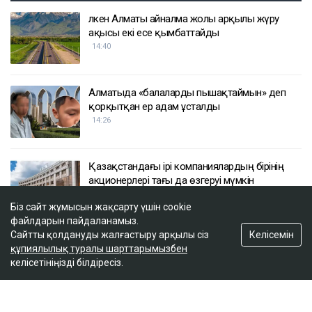
Үлкен Алматы айналма жолы арқылы жүру
ақысы екі есе қымбаттайды
14:40
Алматыда «балаларды пышақтаймын» деп
қорқытқан ер адам ұсталды
14:26
Қазақстандағы ірі компаниялардың бірінің
акционерлері тағы да өзгеруі мүмкін
13:47
Біз сайт жұмысын жақсарту үшін cookie
файлдарын пайдаланамыз.
Келісемін
Сайтты қолдануды жалғастыру арқылы сіз
Астанада жолаушы мінген ұшқышсыз әуе
құпиялылық туралы шарттарымызбен
кемесі алғаш рет сынақтан өтті
келісетініңізді білдіресіз.
13:00