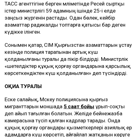
ТАСС агенттігіне берген мәліметінде Ресей сыртқы
істер министрлігі 59 адамның ішінде 25-і елде
заңсыз жүргенін растады. Одан бөлек, кейбір
азаматтар радикалды топтарға қатысы бар деген
күдікке ілінген.
Сонымен қатар, СІМ Қырғызстан азаматтарын ұстау
кезінде полиция тарапынан артық күш
қолданылғаны туралы да пікір білдірді. Министрлік
«шетелдіктер құқық қорғау органдарына қарсылық
көрсеткендіктен күш қолданылған» деп түсіндірді.
ОҚИҒА ТУРАЛЫ
Еске салайық, Мәскеу полициясына қырғыз
мигранттарын моншада
5 сағат бойы
ұрып-соқты
деп айып тағылған болатын. Желіде бейнежазба
камерасына түсіп қалған кадрлар тарады. Онда
құқық қорғау органдары қызметкерлері азиялық ер
адамдарға күш көрсетіп, айғайлап жатқанын көруге