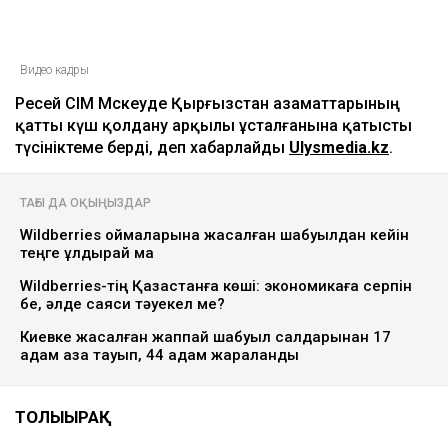
Видео кадры
Ресей СІМ Мәскеуде Қырғызстан азаматтарының
қатты күш қолдану арқылы ұсталғанына қатысты
түсініктеме берді, деп хабарлайды
Ulysmedia.kz
.
ТАҒЫ ДА ОҚЫҢЫЗДАР
Wildberries қоймаларына жасалған шабуылдан кейін
теңге құлдырай ма
Wildberries-тің Қазақстанға көші: экономикаға серпін
бе, әлде саяси тәуекел ме?
Киевке жасалған жаппай шабуыл салдарынан 17
адам қаза тауып, 44 адам жараланды
ТОЛЫҒЫРАҚ