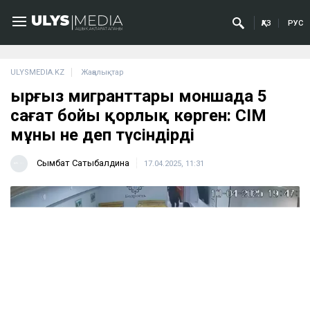
ҚАЗ
РУС
ULYSMEDIA.KZ
Жаңалықтар
Қырғыз мигранттары моншада 5
сағат бойы қорлық көрген: СІМ
мұны не деп түсіндірді
Сымбат Сатыбалдина
17.04.2025, 11:31