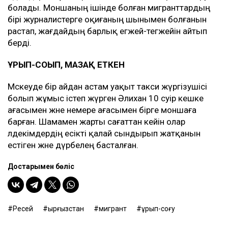
болады. Моншаның ішінде болған мигранттардың
бірі журналистерге оқиғаның шынымен болғанын
растап, жағдайдың барлық егжей-тегжейін айтып
берді.
ҰРЫП-СОҒЫП, МАЗАҚ ЕТКЕН
Мәскеуде бір айдан астам уақыт такси жүргізушісі
болып жұмыс істеп жүрген Әлихан 10 сәуір кешке
ағасымен және немере ағасымен бірге моншаға
барған. Шамамен жарты сағаттан кейін олар
әлдекімдердің есікті қалай сындырып жатқанын
естіген және дүрбелең басталған.
Достарыңмен бөліс
Ресей
Қырғызстан
мигрант
ұрып-соғу