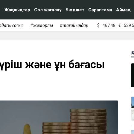
Жаңалықтар
Сол жағалау
Бюджет
Сараптама
Аймақ
адағы соғыс
#жемқорлық
#тағайындау
$
467.48
€
539.
Қ
күріш және ұн бағасы