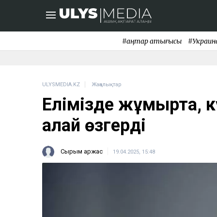
#қаңтар қақтығысы
#Украин
ULYSMEDIA.KZ
Жаңалықтар
Елімізде жұмыртқа, 
қалай өзгерді
Сырым Қаржас
19.04.2025, 15:48