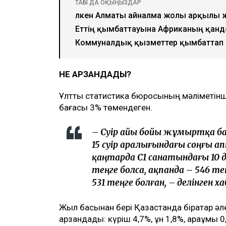
ТАҒЫ ДА ОҚЫҢЫЗДАР
Үлкен Алматы айналма жолы арқылы 
Еттің қымбаттауына Африканың қанда
Коммуналдық қызметтер қымбаттап жа
НЕ АРЗАНДАДЫ?
Ұлттық статистика бюросының мәліметін
бағасы 3% төмендеген.
– Сәуір айы бойы жұмыртқа б
15 сәуір аралығындағы соңғы а
қаңтарда С1 санатындағы 10
теңге болса, ақпанда – 546 тең
531 теңге болған, – делінген х
Жыл басынан бері Қазақстанда бірқатар ә
арзандады: күріш 4,7%, ұн 1,8%, қарақұмық 