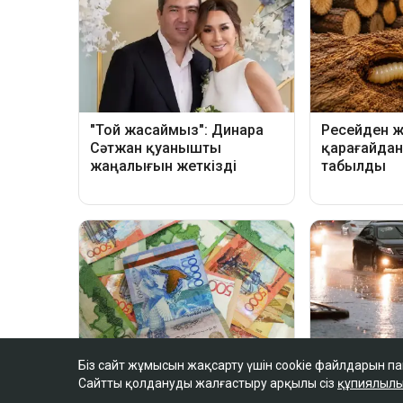
Біз сайт жұмысын жақсарту үшін cookie файлдарын п
Сайтты қолдануды жалғастыру арқылы сіз
құпиялылы