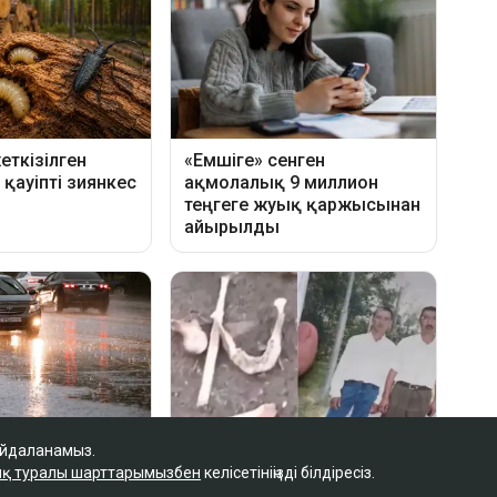
айдаланамыз.
қ туралы шарттарымызбен
келісетініңізді білдіресіз.