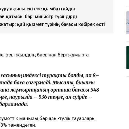
жүру ақысы екі есе қымбаттайды
й қатысы бар: министр түсіндірді
тыр: қай қызмет түрінің бағасы көбірек өсті
ше, осы жылдың басынан бері жұмыртқа
ағасының индексі тұрақты болды, ал 8–
птада баға өзгермеді. Мысалы, биылғы
 дана жұмыртқаның орташа бағасы 548
ге, наурызда – 536 теңге, ал сәуірде –
абарламада.
леуметтік маңызы бар азық-түлік тауарлары
0,3% төмендеген.