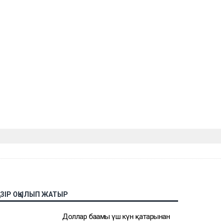
АЗІР ОҚЫЛЫП ЖАТЫР
Доллар бағамы үш күн қатарынан