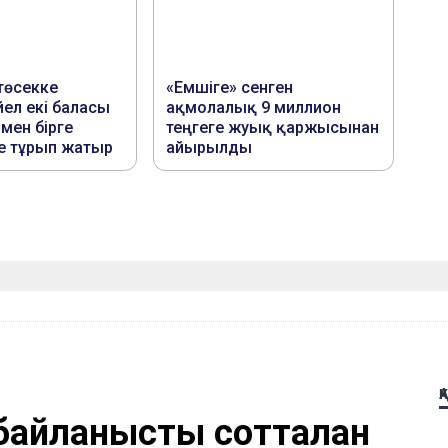
Қ
айланысты сотталған