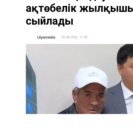
ақтөбелік жылқышығ
сыйлады
Ulysmedia
05.08.2026, 11:30