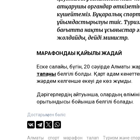
атқарушы органдар өткізеті
күшейтеміз. Бұқаралық спорт қ
ұйымдастырылуы тиіс. Туризм
бағытта нақты ұсыныстар әз
жолдайды, дейді министр.
МАРАФОНДАҒЫ ҚАЙҒЫЛЫ ЖАҒДАЙ
Еске салайық, бүгін, 20 сәуірде Алматы 
тапқаны
белгілі болды. Қарт адам кенеттен
жәрдем келгенше екеуі де көз жұмды.
Дәрігерлердің айтуынша, олардың өліміні
қорытындысы бойынша белгілі болады.
Достарыңмен бөліс
Алматы
спорт
марафон
талап
Туризм және спор