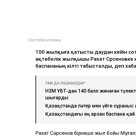
Ulysmedia коллажы
100 жылқыға қатысты даудан кейін со
ақтөбелік жылқышы Рахат Сәрсеновке кә
баспананың кілті табысталды, деп ха
ТАҒЫ ДА ОҚЫҢЫЗДАР
НЗМ ҰБТ-дан 140 балл жинаған түлект
шығарды
Қазақстанда пәтер мен үйге сұраныс 
Қазақстандағы ең арзан баспана қай
Рахат Сәрсенов бірнеше жыл бойы Мұға