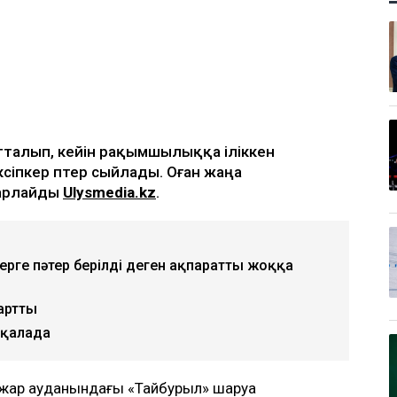
тталып, кейін рақымшылыққа іліккен
сіпкер пәтер сыйлады. Оған жаңа
барлайды
Ulysmedia.kz
.
ерге пәтер берілді деген ақпаратты жоққа
артты
 қалада
лжар ауданындағы «Тайбурыл» шаруа