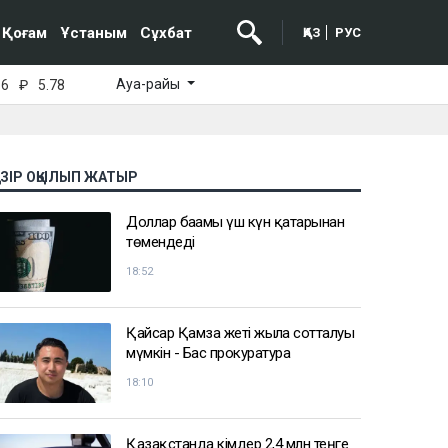
Қоғам
Ұстаным
Сұхбат
ҚАЗ
РУС
Ауа-райы
16
₽
5.78
АЗІР ОҚЫЛЫП ЖАТЫР
Доллар бағамы үш күн қатарынан
төмендеді
18:52
Қайсар Қамза жеті жылға сотталуы
мүмкін - Бас прокуратура
18:10
Қазақстанда кімдер 2,4 млн теңге