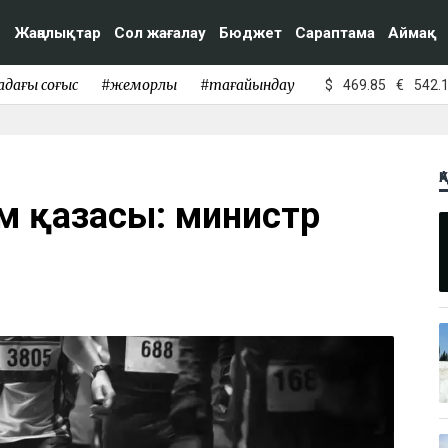
Жаңалықтар
Сол жағалау
Бюджет
Сараптама
Аймақ
адағы соғыс
#жемқорлық
#тағайындау
$
469.85
€
542.
Қ
м қазасы: министр