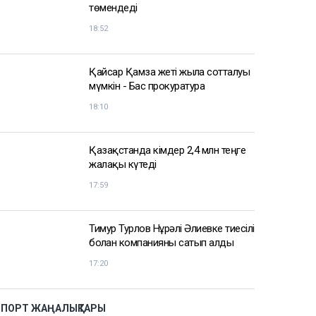
төмендеді
18:52
Қайсар Қамза жеті жылға сотталуы
мүмкін - Бас прокуратура
18:10
Қазақстанда кімдер 2,4 млн теңге
жалақы күтеді
17:59
Тимур Турлов Нұрәлі Әлиевке тиесілі
болған компанияны сатып алды
17:20
СПОРТ ЖАҢАЛЫҚТАРЫ