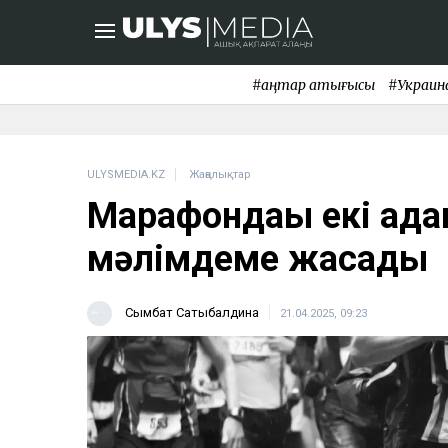
#қаңтар қақтығысы
#Украин
ULYSMEDIA.KZ
Жаңалықтар
Марафондағы екі ада
мәлімдеме жасады
Сымбат Сатыбалдина
21.04.2025, 09:23