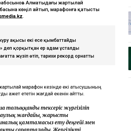
ырзабосынов Алматыдағы жартылай
басына көңіл айтып, марафонға қатысты
smedia.kz
.
жүру ақысы екі есе қымбаттайды
 деп қорқытқан ер адам ұсталды
ғатта жүзіп өтіп, тарихи рекорд орнатты
артылай марафон кезінде екі қатысушының
уды қажет ететін жағдай екенін айтты.
нша толыққанды тексеріс жүргізіліп
саулық жағдайы, жарысты
иналық қамтамасыз ету деңгейі мен
жақты сарапталады. Жергілікті