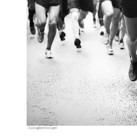
Ашық дереккөзден