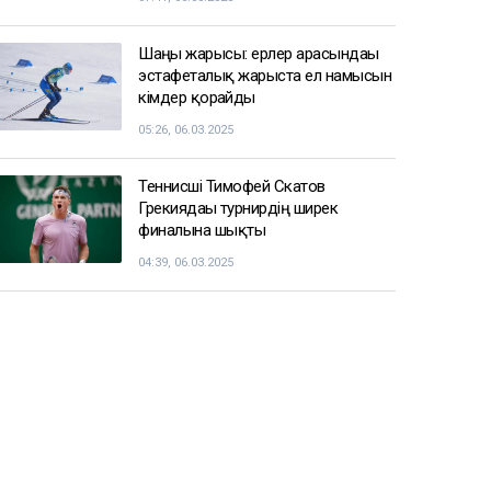
Шаңғы жарысы: ерлер арасындағы
эстафеталық жарыста ел намысын
кімдер қорғайды
05:26, 06.03.2025
Теннисші Тимофей Скатов
Грекиядағы турнирдің ширек
финалына шықты
04:39, 06.03.2025