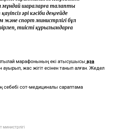
н мұндай шараларға талапты
ауіпсіз әрі кәсіби деңгейде
 және спорт министрлігі бұл
ірлеп, тиісті құрылымдарға
жартылай марафонының екі қатысушысы
қаза
 ауырып, жас жігіт есінен танып қалған. Жедел
ң себебі сот-медициналық сараптама
т министрлігі