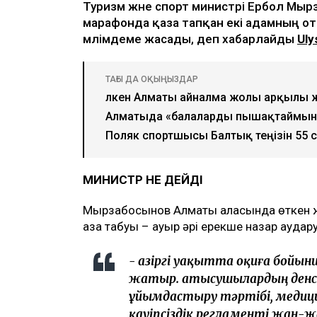
Туризм және спорт министрі Ербол М
марафонда қаза тапқан екі адамның от
мәлімдеме жасады, деп хабарлайды
Uly
ТАҒЫ ДА ОҚЫҢЫЗДАР
Үлкен Алматы айналма жолы арқылы 
Алматыда «балаларды пышақтаймын»
Поляк спортшысы Балтық теңізін 55 са
МИНИСТР НЕ ДЕЙДІ
Мырзабосынов Алматы қаласында өткен ж
қаза табуы – ауыр әрі ерекше назар аудар
- Қазіргі уақытта оқиға бойы
жатыр. Қатысушылардың ден
ұйымдастыру тәртібі, медиц
қауіпсіздік регламенті жан-