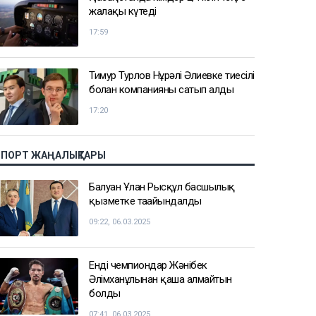
жалақы күтеді
17:59
Тимур Турлов Нұрәлі Әлиевке тиесілі
болған компанияны сатып алды
17:20
СПОРТ ЖАҢАЛЫҚТАРЫ
Балуан Ұлан Рысқұл басшылық
қызметке тағайындалды
09:22, 06.03.2025
Енді чемпиондар Жәнібек
Әлімханұлынан қаша алмайтын
болды
07:41, 06.03.2025