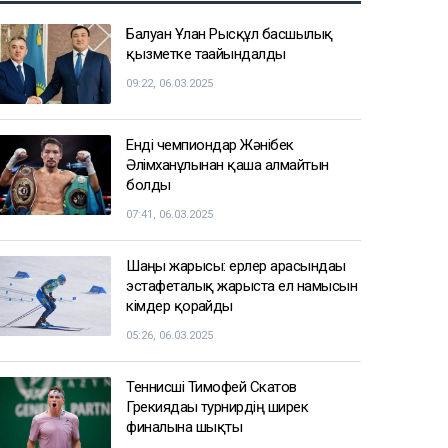
Балуан Ұлан Рысқұл басшылық
қызметке тағайындалды
09:22, 06.03.2025
Енді чемпиондар Жәнібек
Әлімханұлынан қаша алмайтын
болды
07:41, 06.03.2025
Шаңғы жарысы: ерлер арасындағы
эстафеталық жарыста ел намысын
кімдер қорғайды
05:26, 06.03.2025
Теннисші Тимофей Скатов
Грекиядағы турнирдің ширек
финалына шықты