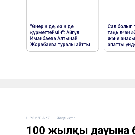
ULYSMEDIA.KZ
Жаңалықтар
100 жылқы дауына б