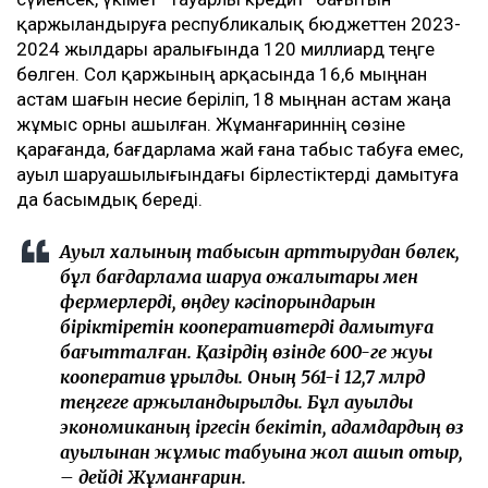
қаржыландыруға республикалық бюджеттен 2023-
2024 жылдары аралығында 120 миллиард теңге
бөлген. Сол қаржының арқасында 16,6 мыңнан
астам шағын несие беріліп, 18 мыңнан астам жаңа
жұмыс орны ашылған. Жұманғариннің сөзіне
қарағанда, бағдарлама жай ғана табыс табуға емес,
ауыл шаруашылығындағы бірлестіктерді дамытуға
да басымдық береді.
Ауыл халқының табысын арттырудан бөлек,
бұл бағдарлама шаруа қожалықтары мен
фермерлерді, өңдеу кәсіпорындарын
біріктіретін кооперативтерді дамытуға
бағытталған. Қазірдің өзінде 600-ге жуық
кооператив құрылды. Оның 561-і 12,7 млрд
теңгеге қаржыландырылды. Бұл ауылдық
экономиканың іргесін бекітіп, адамдардың өз
ауылынан жұмыс табуына жол ашып отыр,
– дейді Жұманғарин.