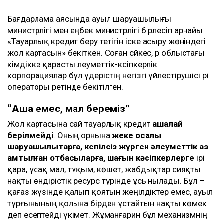
Бағдарлама аясында ауыл шаруашылығы
министрлігі мен еңбек министрлігі бірлесіп арнайы
«Тауарлық кредит беру тетігін іске асыру жөніндегі
жол картасын» бекіткен. Соған сәйкес, әр облыстағы
әкімдікке қарасты әлеуметтік-кәсіпкерлік
корпорациялар бұл үдерістің негізгі үйлестірушісі әрі
операторы ретінде бекітілген.
“Ақша емес, мал береміз”
Жол картасына сай тауарлық кредит
ақшалай
берілмейді
. Оның орнына
жеке қосалқы
шаруашылықтарға, кепілсіз жүрген әлеуметтік аз
қамтылған отбасыларға, шағын кәсіпкерлерге
ірі
қара, ұсақ мал, тұқым, көшет, жабдықтар сияқты
нақты өндірістік ресурс түрінде ұсынылады. Бұл –
қағаз жүзінде қалып қоятын жеңілдіктер емес, ауыл
тұрғынының қолына бірден ұстайтын нақты көмек
деп есептейді үкімет. Жұманғарин бұл механизмнің