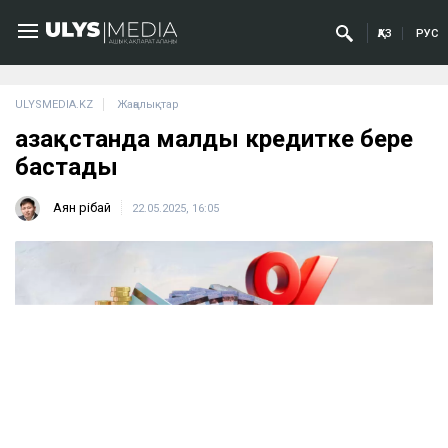
ҚАЗ
РУС
ULYSMEDIA.KZ
Жаңалықтар
Қазақстанда малды кредитке бере
бастады
Аян Өрібай
22.05.2025, 16:05