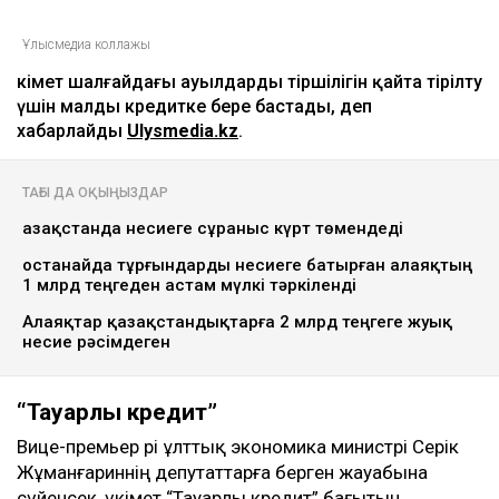
Ұлысмедиа коллажы
Үкімет шалғайдағы ауылдарды тіршілігін қайта тірілту
үшін малды кредитке бере бастады, деп
хабарлайды
Ulysmedia.kz
.
ТАҒЫ ДА ОҚЫҢЫЗДАР
Қазақстанда несиеге сұраныс күрт төмендеді
Қостанайда тұрғындарды несиеге батырған алаяқтың
1 млрд теңгеден астам мүлкі тәркіленді
Алаяқтар қазақстандықтарға 2 млрд теңгеге жуық
несие рәсімдеген
“Тауарлы кредит”
Вице-премьер әрі ұлттық экономика министрі Серік
Жұманғариннің депутаттарға берген жауабына
сүйенсек, үкімет “Тауарлы кредит” бағытын