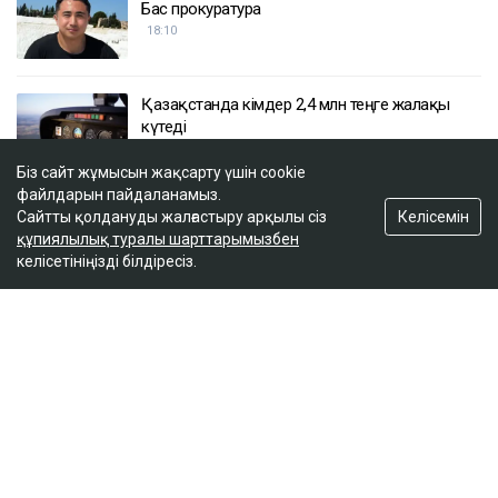
Бас прокуратура
18:10
Қазақстанда кімдер 2,4 млн теңге жалақы
күтеді
17:59
Біз сайт жұмысын жақсарту үшін cookie
файлдарын пайдаланамыз.
Келісемін
Сайтты қолдануды жалғастыру арқылы сіз
Тимур Турлов Нұрәлі Әлиевке тиесілі болған
құпиялылық туралы шарттарымызбен
компанияны сатып алды
келісетініңізді білдіресіз.
17:20
ULYSMEDIA.KZ
Жаңалықтар
100 жылқы дауына байланысты
сотталған ақтөбелік жылқышыға
кәсіпкер пәтер сыйлады