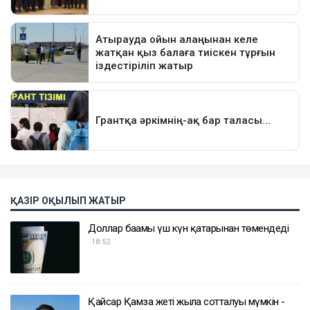
ҚАЗІР ОҚЫЛЫП ЖАТЫР
Доллар бағамы үш күн қатарынан төмендеді
18:52
Қайсар Қамза жеті жылға сотталуы мүмкін -