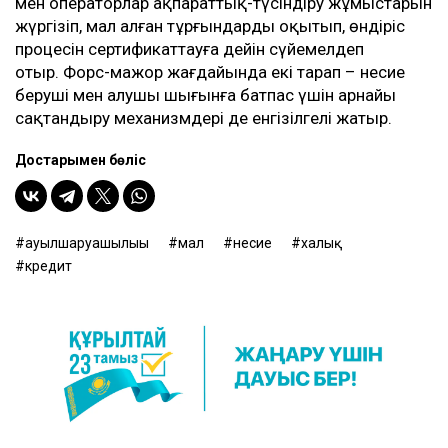
мен операторлар ақпараттық-түсіндіру жұмыстарын
жүргізіп, мал алған тұрғындарды оқытып, өндіріс
процесін сертификаттауға дейін сүйемелдеп
отыр. Форс-мажор жағдайында екі тарап – несие
беруші мен алушы шығынға батпас үшін арнайы
сақтандыру механизмдері де енгізілгелі жатыр.
Достарыңмен бөліс
ауылшаруашылығы
мал
несие
халық
кредит