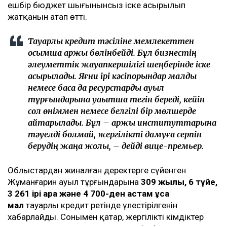
ешбір бюджет шығынынсыз іске асырылып
жатқанын атап өтті.
Тауарлық кредит тәсіліне мемлекеттен
қосымша қаржы бөлінбейді. Бұл бизнестің
әлеуметтік жауапкершілігі шеңберінде іске
асырылады. Яғни ірі кәсіпорындар малды
немесе басқа да ресурстарды ауыл
тұрғындарына уақытша тегін береді, кейін
сол өніммен немесе белгілі бір мөлшерде
қайтарылады. Бұл – қаржы институттарына
тәуелді болмай, жергілікті дамуға серпін
берудің жаңа жолы, – дейді вице-премьер.
Облыстардан жиналған деректерге сүйенген
Жұманғарин ауыл тұрғындарына
309 жылқы, 6 түйе,
3 261 ірі қара және 4 700-ден астам ұсақ
мал
тауарлы кредит ретінде үлестірілгенін
хабарлайды. Сонымен қатар, жергілікті әкімдіктер