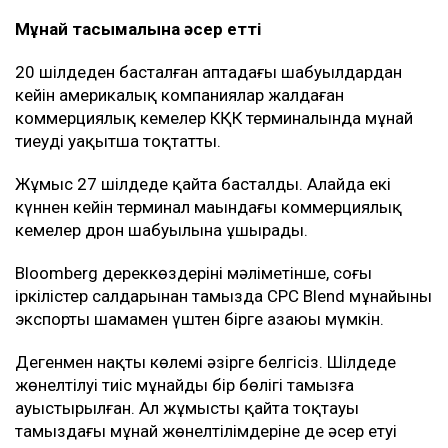
Мұнай тасымалына әсер етті
20 шілдеден басталған аптадағы шабуылдардан
кейін америкалық компаниялар жалдаған
коммерциялық кемелер КҚК терминалында мұнай
тиеуді уақытша тоқтатты.
Жұмыс 27 шілдеде қайта басталды. Алайда екі
күннен кейін терминал маңындағы коммерциялық
кемелер дрон шабуылына ұшырады.
Bloomberg дереккөздерінің мәліметінше, соңғы
іркілістер салдарынан тамызда CPC Blend мұнайының
экспорты шамамен үштен бірге азаюы мүмкін.
Дегенмен нақты көлемі әзірге белгісіз. Шілдеде
жөнелтілуі тиіс мұнайдың бір бөлігі тамызға
ауыстырылған. Ал жұмыстың қайта тоқтауы
тамыздағы мұнай жөнелтілімдеріне де әсер етуі