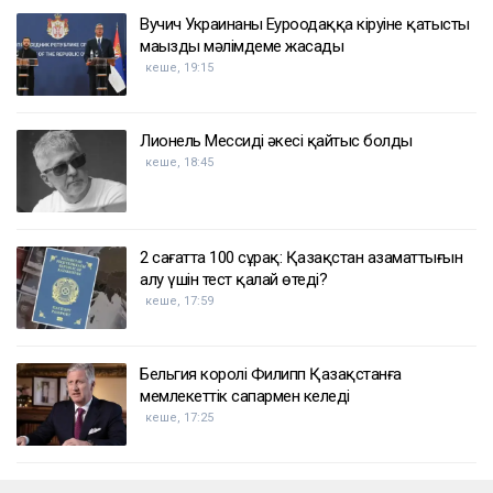
Вучич Украинаның Еуроодаққа кіруіне қатысты
маңызды мәлімдеме жасады
кеше, 19:15
Лионель Мессидің әкесі қайтыс болды
кеше, 18:45
2 сағатта 100 сұрақ: Қазақстан азаматтығын
алу үшін тест қалай өтеді?
кеше, 17:59
Бельгия королі Филипп Қазақстанға
мемлекеттік сапармен келеді
кеше, 17:25