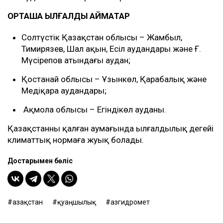
ОРТАША ЫЛҒАЛДЫ АЙМАҚТАР
Солтүстік Қазақстан облысы – Жамбыл,
Тимирязев, Шал ақын, Есіл аудандары және Ғ.
Мүсірепов атындағы аудан;
Қостанай облысы – Ұзынкөл, Қарабалық және
Меңдіқара аудандары;
Ақмола облысы – Егіндікөл ауданы.
Қазақстанның қалған аумағында ылғалдылық деңгейі
климаттық нормаға жуық болады.
Достарыңмен бөліс
Қазақстан
қуаңшылық
Қазгидромет