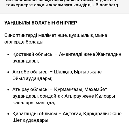
танкерлерге соққы жасамауға көндірді - Bloomberg
ҚУАҢШЫЛЫҚ БОЛАТЫН ӨҢІРЛЕР
Синоптиктердің мәліметінше, қуаңшылық мына
өңірлерде болады:
Қостанай облысы – Амангелді және Жангелдин
аудандары;
Ақтөбе облысы – Шалқар, Ырғыз және
Ойыл аудандары;
Атырау облысы – Құрманғазы, Махамбет
аудандары, сондай-ақ Атырау және Құлсары
қалалары маңында;
Қарағанды облысы – Ақтоғай, Қарқаралы және
Шет аудандары;