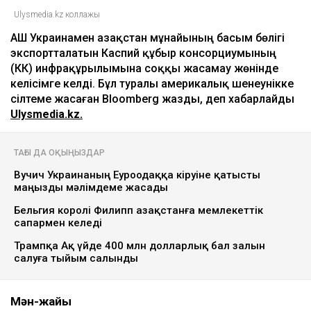
Ulysmedia.kz коллажы
АҚШ Украинамен Қазақстан мұнайының басым бөлігі
экспортталатын Каспий құбыр консорциумының
(КҚК) инфрақұрылымына соққы жасамау жөнінде
келісімге келді. Бұл туралы америкалық шенеунікке
сілтеме жасаған Bloomberg жазды, деп хабарлайды
Ulysmedia.kz.
ТАҒЫ ДА ОҚЫҢЫЗДАР
Вучич Украинаның Еуроодаққа кіруіне қатысты
маңызды мәлімдеме жасады
Бельгия королі Филипп Қазақстанға мемлекеттік
сапармен келеді
Трампқа Ақ үйде 400 млн долларлық бал залын
салуға тыйым салынды
Мән-жайы