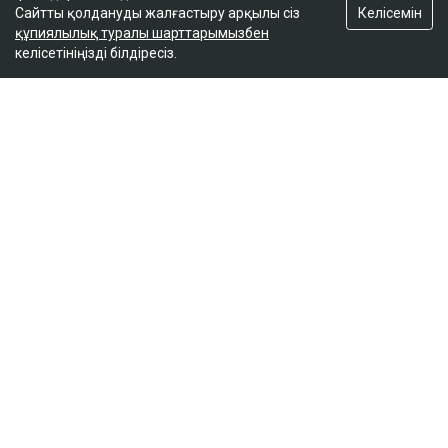
Келісемін
Сайтты қолдануды жалғастыру арқылы сіз
құпиялылық туралы шарттарымызбен
келісетініңізді білдіресіз.
ҚАЗІР ОҚЫЛЫП ЖАТЫР
Вучич Украинаның Еуроодаққа кіруіне қатысты
маңызды мәлімдеме жасады
кеше, 19:15
Лионель Мессидің әкесі қайтыс болды