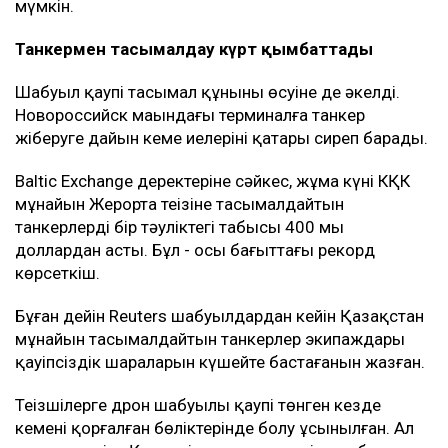
мүмкін.
Танкермен тасымалдау күрт қымбаттады
Шабуыл қаупі тасымал құнының өсуіне де әкелді.
Новороссийск маңындағы терминалға танкер
жіберуге дайын кеме иелерінің қатары сиреп барады.
Baltic Exchange деректеріне сәйкес, жұма күні КҚК
мұнайын Жерорта теңізіне тасымалдайтын
танкерлердің бір тәуліктегі табысы 400 мың
доллардан асты. Бұл - осы бағыттағы рекорд
көрсеткіш.
Бұған дейін Reuters шабуылдардан кейін Қазақстан
мұнайын тасымалдайтын танкерлер экипаждары
қауіпсіздік шараларын күшейте бастағанын жазған.
Теңізшілерге дрон шабуылы қаупі төнген кезде
кеменің қорғалған бөліктерінде болу ұсынылған. Ал