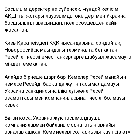
Басылым деректеріне сүйенсек, мұндай келісім
АҚШ-тың жоғары лауазымды өкілдері мен Украина
басшылығы арасындағы келіссөздерден кейін
жасалған.
Киев Қара теңіздегі КҚК нысандарына, сондай-ақ,
Новороссийск маңындағы терминалға бет алған
Ресейге тиесілі емес танкерлерге шабуыл жасамауға
міндеттеме алған.
Алайда бірнеше шарт бар. Кемелер Ресей мұнайын
немесе Ресейдің басқа да жүгін тасымалдамауы,
Украина санкциясына ілікпеуі және Ресей
азаматтары мен компанияларына тиесілі болмауы
керек.
Бұған қоса, Украина жүк тасымалдаушы
компаниялармен байланыс орнататын арнайы
арналар ашқан. Кеме иелері сол арқылы қауіпсіз өту