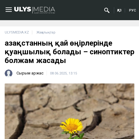
ҚАЗ
РУС
ULYSMEDIA.KZ
Жаңалықтар
Қазақстанның қай өңірлерінде
қуаңшылық болады – синоптиктер
болжам жасады
Сырым Қаржас
08.06.2025, 13:15