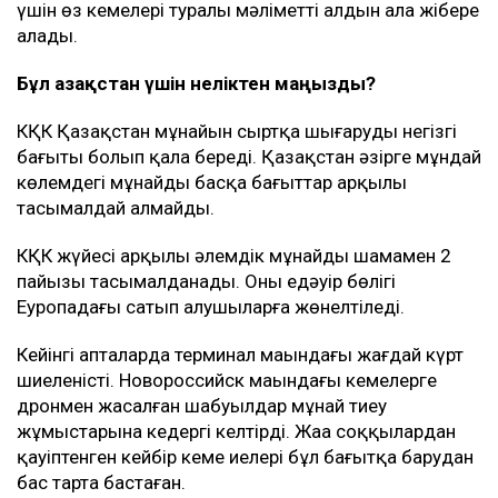
үшін өз кемелері туралы мәліметті алдын ала жібере
алады.
Бұл Қазақстан үшін неліктен маңызды?
КҚК Қазақстан мұнайын сыртқа шығарудың негізгі
бағыты болып қала береді. Қазақстан әзірге мұндай
көлемдегі мұнайды басқа бағыттар арқылы
тасымалдай алмайды.
КҚК жүйесі арқылы әлемдік мұнайдың шамамен 2
пайызы тасымалданады. Оның едәуір бөлігі
Еуропадағы сатып алушыларға жөнелтіледі.
Кейінгі апталарда терминал маңындағы жағдай күрт
шиеленісті. Новороссийск маңындағы кемелерге
дронмен жасалған шабуылдар мұнай тиеу
жұмыстарына кедергі келтірді. Жаңа соққылардан
қауіптенген кейбір кеме иелері бұл бағытқа барудан
бас тарта бастаған.