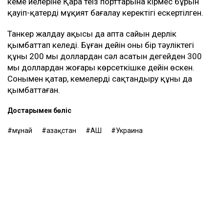
кеме иелеріне Қара теңіз порттарына кірмес бұрын
қауіп-қатерді мұқият бағалау керектігі ескертілген.
Танкер жалдау ақысы да апта сайын дерлік
қымбаттап келеді. Бұған дейін оның бір тәуліктегі
құны 200 мың доллардан сәл асатын деңгейден 300
мың доллардан жоғары көрсеткішке дейін өскен.
Сонымен қатар, кемелерді сақтандыру құны да
қымбаттаған.
Достарыңмен бөліс
мұнай
Қазақстан
АҚШ
Украина