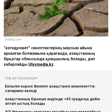
Pixabay.com
"Қазгидромет" синоптиктерінің маусым айына
арналған болжамына қарағанда, Қазақстанның
бірқатар облысында қуаңшылық болады, деп
хабарлайды
Ulysmedia.kz
.
ТАҒЫ ДА ОҚЫҢЫЗДАР
Бельгия королі Филипп Қазақстанға мемлекеттік
сапармен келеді
Қазақстанның бірнеше өңірінде +43 градусқа дейін
аптап ыстық болады
АҚШ Украинаны Қазақстан мұнайын тасымалдайтын