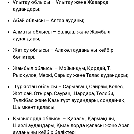
Ұлытау облысы – Ұлытау және Жаңаарқа
аудандары;
Абай облысы – Аягөз ауданы;
Алматы облысы – Балқаш және Жамбыл
аудандары;
Жетісу облысы – Алакөл ауданының кейбір
бөліктері;
Жамбыл облысы – Мойынқұм, Қордай, Т.
Рысқұлов, Меркі, Сарысу және Талас аудандары;
Түркістан облысы – Сарыағаш, Сайрам, Келес,
Жетісай, Отырар, Сауран, Шардара, Төлеби,
Түлкібас және Қазығұрт аудандары, сондай-ақ
Шымкент қаласы;
Қызылорда облысы – Қазалы, Қармақшы,
Шиелі аудандары, Қызылорда қаласы және Арал
ауданының кейбір бөліктері.