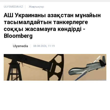
ULYSMEDIA.KZ
Жаңалықтар
АҚШ Украинаны Қазақстан мұнайын
тасымалдайтын танкерлерге
соққы жасамауға көндірді -
Bloomberg
Ulysmedia
08.08.2026, 11:19