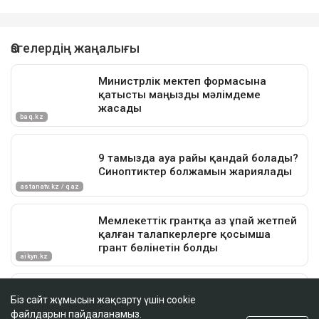
Біз сайт жұмысын жақсарту үшін cookie
файлдарын пайдаланамыз.