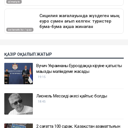
ҚАЗІР ОҚЫЛЫП ЖАТЫР
Вучич Украинаның Еуроодаққа кіруіне қатысты
маңызды мәлімдеме жасады
19:15
Лионель Мессидің әкесі қайтыс болды
18:45
2 сағатта 100 сұрақ: Қазақстан азаматтығын