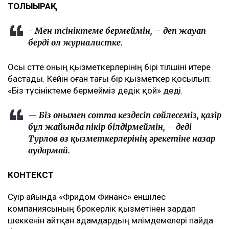
ТОЛЫҒЫРАҚ
- Мен түсініктеме бермеймін, – деп жауап
берді ол журналистке.
Осы сәтте оның қызметкерлерінің бірі тілшіні итере
бастады. Кейін оған тағы бір қызметкер қосылып:
«Біз түсініктеме бермейміз дедік қой» деді.
— Біз онымен сотта кездесіп сөйлесеміз, қазір
бұл жайында пікір білдірмеймін, – деді
Турлов өз қызметкерлерінің әрекетіне назар
аудармай.
КОНТЕКСТ
Сәуір айында «Фридом Финанс» еншілес
компаниясының брокерлік қызметінен зардап
шеккенін айтқан адамдардың мәлімдемелері пайда