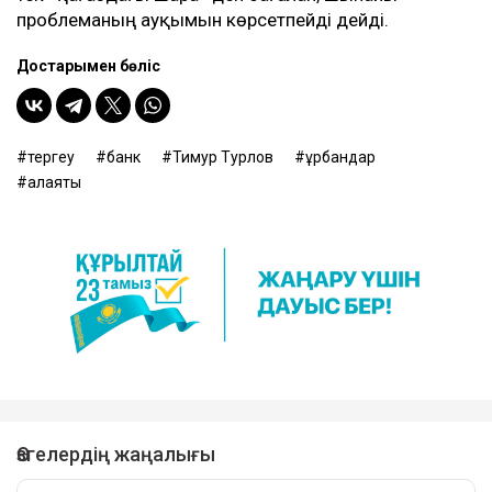
проблеманың ауқымын көрсетпейді дейді.
Достарыңмен бөліс
тергеу
банк
Тимур Турлов
құрбандар
алаяқтық