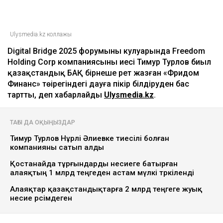
Ulysmedia.kz коллажы
Digital Bridge 2025 форумының кулуарында Freedom
Holding Corp компаниясының иесі Тимур Турлов биыл
қазақстандық БАҚ бірнеше рет жазған «Фридом
Финанс» төңірегіндегі дауға пікір білдіруден бас
тартты, деп хабарлайды
Ulysmedia.kz
.
ТАҒЫ ДА ОҚЫҢЫЗДАР
Тимур Турлов Нұрәлі Әлиевке тиесілі болған
компанияны сатып алды
Қостанайда тұрғындарды несиеге батырған
алаяқтың 1 млрд теңгеден астам мүлкі тәркіленді
Алаяқтар қазақстандықтарға 2 млрд теңгеге жуық
несие рәсімдеген