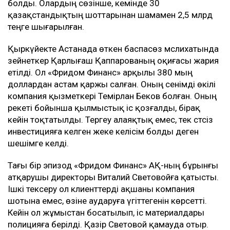
болды. Олардың сөзінше, кемінде 30
қазақстандықтың шоттарынан шамамен 2,5 млрд
теңге шығарылған.
Қыркүйекте Астанада өткен баспасөз мәслихатында
зейнеткер Қарлығаш Қаппарованың оқиғасы жария
етілді. Ол «Фридом Финанс» арқылы 380 мың
доллардан астам қаржы салған. Оның сенімді өкілі
компания қызметкері Темірлан Беков болған. Оның
әрекеті бойынша қылмыстық іс қозғалды, бірақ
кейін тоқтатылды. Тергеу алаяқтық емес, тек сәтсіз
инвестицияға әкелген жеке келісім болды деген
шешімге келді.
Тағы бір эпизод «Фридом Финанс» АҚ-ның бұрынғы
атқарушы директоры Виталий Световойға қатысты.
Ішкі тексеру ол клиенттерді ақшаны компания
шотына емес, өзіне аударуға үгіттегенін көрсетті.
Кейін ол жұмыстан босатылып, іс материалдары
полицияға берілді. Қазір Световой қамауда отыр.