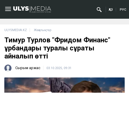
ҚАЗ
РУС
ULYSMEDIA.KZ
Жаңалықтар
Тимур Турлов "Фридом Финанс"
құрбандары туралы сұрақты
айналып өтті
Сырым Қаржас
03.10.2025, 09:31