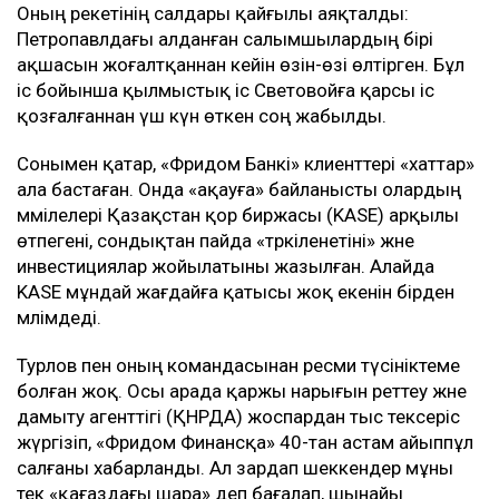
Оның әрекетінің салдары қайғылы аяқталды:
Петропавлдағы алданған салымшылардың бірі
ақшасын жоғалтқаннан кейін өзін-өзі өлтірген. Бұл
іс бойынша қылмыстық іс Световойға қарсы іс
қозғалғаннан үш күн өткен соң жабылды.
Сонымен қатар, «Фридом Банкі» клиенттері «хаттар»
ала бастаған. Онда «ақауға» байланысты олардың
мәмілелері Қазақстан қор биржасы (KASE) арқылы
өтпегені, сондықтан пайда «тәркіленетіні» және
инвестициялар жойылатыны жазылған. Алайда
KASE мұндай жағдайға қатысы жоқ екенін бірден
мәлімдеді.
Турлов пен оның командасынан ресми түсініктеме
болған жоқ. Осы арада қаржы нарығын реттеу және
дамыту агенттігі (ҚНРДА) жоспардан тыс тексеріс
жүргізіп, «Фридом Финансқа» 40-тан астам айыппұл
салғаны хабарланды. Ал зардап шеккендер мұны
тек «қағаздағы шара» деп бағалап, шынайы