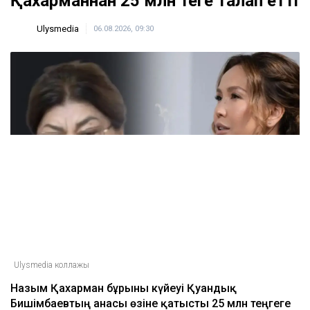
Қахарманнан 25 млн теңге талап етті
Ulysmedia
06.08.2026, 09:30
Ulysmedia коллажы
Назым Қахарман бұрынғы күйеуі Қуандық
Бишімбаевтың анасы өзіне қатысты 25 млн теңгеге