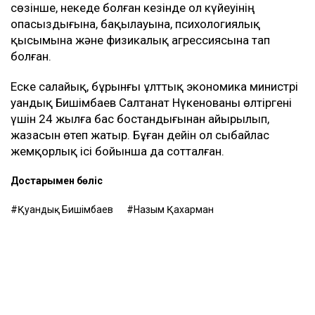
сөзінше, некеде болған кезінде ол күйеуінің
опасыздығына, бақылауына, психологиялық
қысымына және физикалық агрессиясына тап
болған.
Еске салайық, бұрынғы ұлттық экономика министрі
Қуандық Бишімбаев Салтанат Нүкенованы өлтіргені
үшін 24 жылға бас бостандығынан айырылып,
жазасын өтеп жатыр. Бұған дейін ол сыбайлас
жемқорлық ісі бойынша да сотталған.
Достарыңмен бөліс
Қуандық Бишімбаев
Назым Қахарман