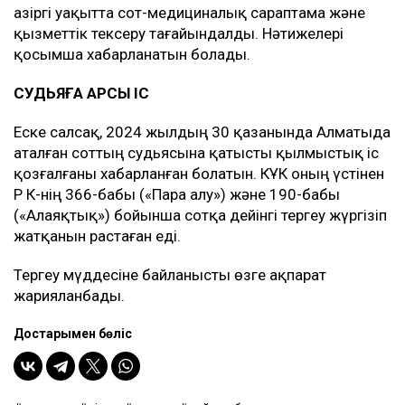
Қазіргі уақытта сот-медициналық сараптама және
қызметтік тексеру тағайындалды. Нәтижелері
қосымша хабарланатын болады.
СУДЬЯҒА ҚАРСЫ ІС
Еске салсақ, 2024 жылдың 30 қазанында Алматыда
аталған соттың судьясына қатысты қылмыстық іс
қозғалғаны хабарланған болатын. КҰҚК оның үстінен
ҚР ҚК-нің 366-бабы («Пара алу») және 190-бабы
(«Алаяқтық») бойынша сотқа дейінгі тергеу жүргізіп
жатқанын растаған еді.
Тергеу мүддесіне байланысты өзге ақпарат
жарияланбады.
Достарыңмен бөліс