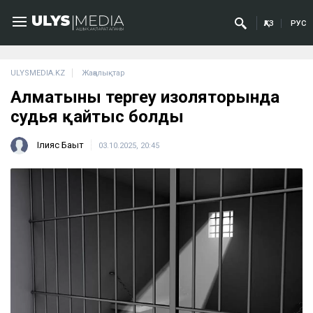
ҚАЗ
РУС
ULYSMEDIA.KZ
Жаңалықтар
Алматының тергеу изоляторында
судья қайтыс болды
Ілияс Бақыт
03.10.2025, 20:45