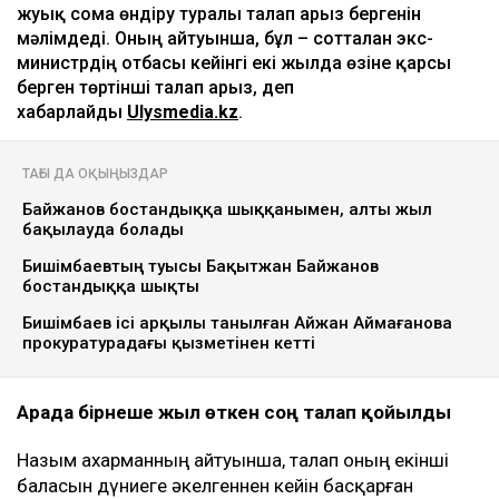
жуық сома өндіру туралы талап арыз бергенін
мәлімдеді. Оның айтуынша, бұл – сотталған экс-
министрдің отбасы кейінгі екі жылда өзіне қарсы
берген төртінші талап арыз, деп
хабарлайды
Ulysmedia.kz
.
ТАҒЫ ДА ОҚЫҢЫЗДАР
Байжанов бостандыққа шыққанымен, алты жыл
бақылауда болады
Бишімбаевтың туысы Бақытжан Байжанов
бостандыққа шықты
Бишімбаев ісі арқылы танылған Айжан Аймағанова
прокуратурадағы қызметінен кетті
Арада бірнеше жыл өткен соң талап қойылды
Назым Қахарманның айтуынша, талап оның екінші
баласын дүниеге әкелгеннен кейін басқарған