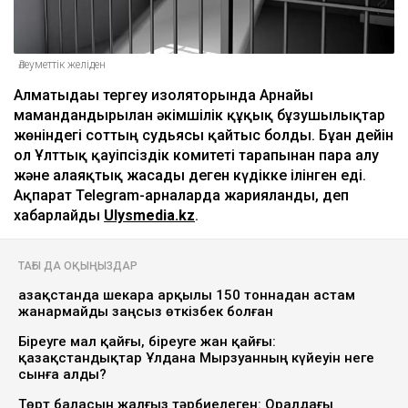
Әлеуметтік желіден
Алматыдағы тергеу изоляторында Арнайы
мамандандырылған әкімшілік құқық бұзушылықтар
жөніндегі соттың судьясы қайтыс болды. Бұған дейін
ол Ұлттық қауіпсіздік комитеті тарапынан пара алу
және алаяқтық жасады деген күдікке ілінген еді.
Ақпарат Telegram-арналарда жарияланды, деп
хабарлайды
Ulysmedia.kz
.
ТАҒЫ ДА ОҚЫҢЫЗДАР
Қазақстанда шекара арқылы 150 тоннадан астам
жанармайды заңсыз өткізбек болған
Біреуге мал қайғы, біреуге жан қайғы:
қазақстандықтар Ұлдана Мырзуанның күйеуін неге
сынға алды?
Төрт баласын жалғыз тәрбиелеген: Оралдағы