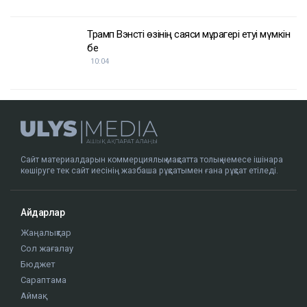
Трамп Вэнсті өзінің саяси мұрагері етуі мүмкін
бе
10:04
Сайт материалдарын коммерциялық мақсатта толық немесе ішінара
көшіруге тек сайт иесінің жазбаша рұқсатымен ғана рұқсат етіледі.
Айдарлар
Жаңалықтар
Сол жағалау
Бюджет
Сараптама
Аймақ