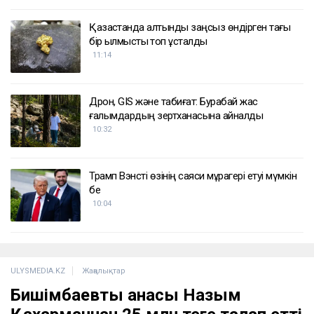
Қазақстанда алтынды заңсыз өндірген тағы
бір қылмыстық топ ұсталды
11:14
Дрон, GIS және табиғат: Бурабай жас
ғалымдардың зертханасына айналды
10:32
Трамп Вэнсті өзінің саяси мұрагері етуі мүмкін
бе
10:04
ULYSMEDIA.KZ
Жаңалықтар
Бишімбаевтың анасы Назым