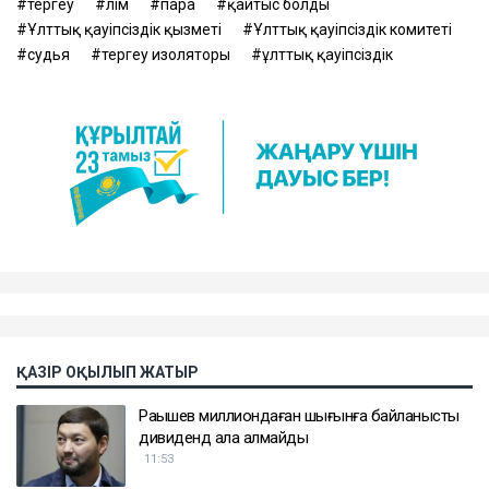
тергеу
өлім
пара
қайтыс болды
Ұлттық қауіпсіздік қызметі
Ұлттық қауіпсіздік комитеті
судья
тергеу изоляторы
ұлттық қауіпсіздік
ҚАЗІР ОҚЫЛЫП ЖАТЫР
Рақышев миллиондаған шығынға байланысты
дивиденд ала алмайды
11:53