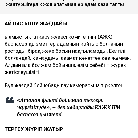
жантүршігерлік жол апатынан ер адам қаза тапты
ҚАЙТЫС БОЛУ ЖАҒДАЙЫ
Қылмыстық-атқару жүйесі комитетінің (ҚАЖК)
баспасөз қызметі ер адамның қайтыс болғанын
растады, бірақ жеке басын нақтыламады. Белгілі
болғандай, қамаудағы азамат кенеттен көз жұмған.
Алдын ала болжам бойынша, өлім себебі – жүрек
жетіспеушілігі.
Бұл жағдай бейнебақылау камерасына тіркелген.
«Аталған факті бойынша тексеру
жүргізілуде»
, – деп хабарлады ҚАЖК ІІМ
баспасөз қызметі.
ТЕРГЕУ ЖҮРІП ЖАТЫР