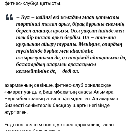
фитнес-клубқа қатысты.
– Бұл – кейінгі екі жылдағы маған қатысты
төртінші талап арыз, бірақ бұрынғы енемнің
берген алғашқы арызы. Осы уақыт ішінде мен
тек бір талап арыз бердім. Ол – ата-ана
құқығынан айыру туралы. Меніңше, олардың
түсінігінде бәріне мен кінәлімін:
ажырасқаныма да, өз пікірімді айтқаныма да,
балалардың олармен араласқысы
келмейтініне де, – деді ол.
Қахарманның сөзінше, фитнес-клуб орналасқан
ғимарат Қуандық Бишімбаевтың анасы Альмира
Нұрлыбекованың атына рәсімделген. Ал Қахарман
бизнесті сенімгерлік басқару шарты негізінде
жүргізген.
Енді осы келісім оның үстінен қаржылық талап