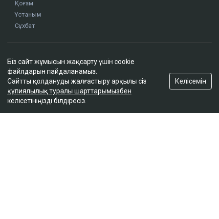
Қоғам
Ұстаным
Сұхбат
Редакция
Біз сайт жұмысын жақсарту үшін cookie
Жоба туралы
файлдарын пайдаланамыз.
Сайт ережелері
Келісемін
Сайтты қолдануды жалғастыру арқылы сіз
Сайттағы жарнама
құпиялылық туралы шарттарымызбен
келісетініңізді білдіресіз.
Байланыс
Редакциялық саясат
Біз әлеуметтік желілерде
Google News-ке жазылу