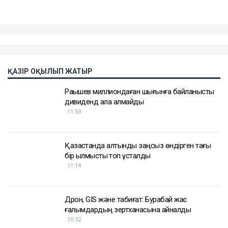
ҚАЗІР ОҚЫЛЫП ЖАТЫР
Рақышев миллиондаған шығынға байланысты
дивиденд ала алмайды
11:53
Қазақстанда алтынды заңсыз өндірген тағы
бір қылмыстық топ ұсталды
11:14
Дрон, GIS және табиғат: Бурабай жас
ғалымдардың зертханасына айналды
10:32