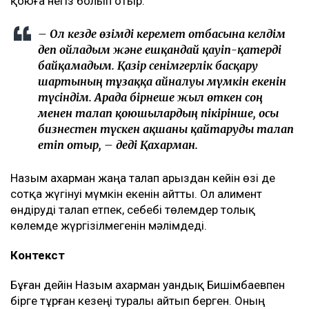
қоюға негіз болып отыр.
– Ол кезде өзімді керемет отбасына келдім
деп ойладым және ешқандай қауіп-қатерді
байқамадым. Қазір сенімгерлік басқару
шартының тұзаққа айналуы мүмкін екенін
түсіндім. Арада бірнеше жыл өткен соң
менен талап қоюшылардың пікірінше, осы
бизнестен түскен ақшаны қайтаруды талап
етіп отыр, – деді Қахарман.
Назым Қахарман жаңа талап арыздан кейін өзі де
сотқа жүгінуі мүмкін екенін айтты. Ол алимент
өндіруді талап етпек, себебі төлемдер толық
көлемде жүргізілмегенін мәлімдеді.
Контекст
Бұған дейін Назым Қахарман Қуандық Бишімбаевпен
бірге тұрған кезеңі туралы айтып берген. Оның