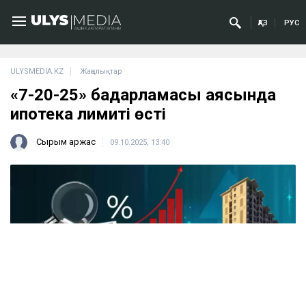
ҚАЗ
РУС
ULYSMEDIA.KZ
Жаңалықтар
«7-20-25» бағдарламасы аясында
ипотека лимиті өсті
Сырым Қаржас
09.10.2025, 13:40