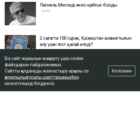
Лионель Мессидің әкесі қайтыс болды
18:45
2 сағатта 100 сұрақ: Қазақстан азаматтығын
алу үшін тест қалай өтеді?
17:59
Біз сайт жұмысын жақсарту үшін cookie
файлдарын пайдаланамыз.
Келісемін
Сайтты қолдануды жалғастыру арқылы сіз
Бельгия королі Филипп Қазақстанға
құпиялылық туралы шарттарымызбен
мемлекеттік сапармен келеді
келісетініңізді білдіресіз.
17:25
ULYSMEDIA.KZ
Жаңалықтар
«Заңда бір жыл күту керек деп
жазылмаған»: марқұм