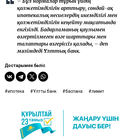
– Бұл нормалар тұрғын үйдің
қолжетімділігін арттыру, сондай-ақ
ипотекалық несиелердің икемділігі мен
қолжетімділігін кеңейту мақсатында
енгізілді. Бағдарламаның қаулымен
өзгертілмеген өзге шарттары мен
талаптары өзгеріссіз қалады, – деп
мәлімдеді Ұлттық банк.
Достарыңмен бөліс
ипотека
Ұлттық банк
баспана
лимит