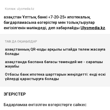
Коллаж: ulysmedia.kz
Қазақстан Ұлттық банкі «7-20-25» ипотекалық
бағдарламасына өзгерістер мен толықтырулар
енгізілгенін мәлімдеді, деп хабарлайды
Ulysmedia.kz
.
ТАҒЫ ДА ОҚЫҢЫЗДАР
Қазақстанның QR-коды арқылы Қытайда төлем жасауға
болады
Қазақстанда баспана бағасы төмендей ме - сарапшы
жауабы
Отбасы банк ипотека шарттарын жеңілдетті: енді ескі
үйлерді қарастыруға болады
ӨЗГЕРІСТЕР
Бағдарламаға енгізілген өзгерістерге сәйкес: