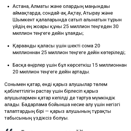
Астана, Алматы және олардың маңындағы
аймақтарда, сондай-ақ Ақтау, Атырау және
Шымкент қалаларында сатып алынатын тұрғын
үйдің ең жоғарғы құны 25 миллион теңгеден 30
миллион теңгеге дейін ұлғаяды;
Қарағанды қаласы үшін шекті сома 20
миллионнан 25 миллион теңгеге дейін көтеріледі;
Басқа өңірлер үшін бұл көрсеткіш 15 миллионнан
20 миллион теңгеге дейін артады.
Сонымен қатар, енді қарыз алушылар төлем
қабілеттілігін растау үшін бірлесіп қарыз
алушылармен қатар кепілді де тартуға мүмкіндік
алады. Бағдарлама бойынша несие алу үшін негізгі
талаптардың бірі — қарыз алушының тұрақты
табысының үздіксіз болуы.