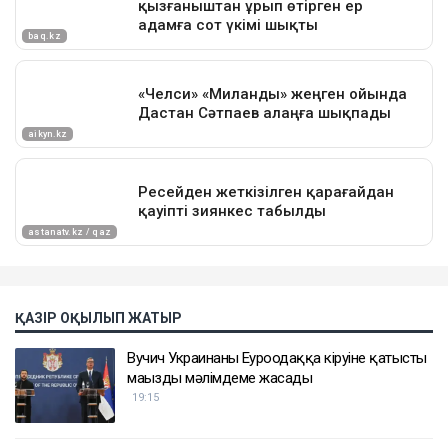
ҚАЗІР ОҚЫЛЫП ЖАТЫР
Вучич Украинаның Еуроодаққа кіруіне қатысты
маңызды мәлімдеме жасады
19:15