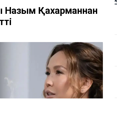
Қ
ы Назым Қахарманнан
тті