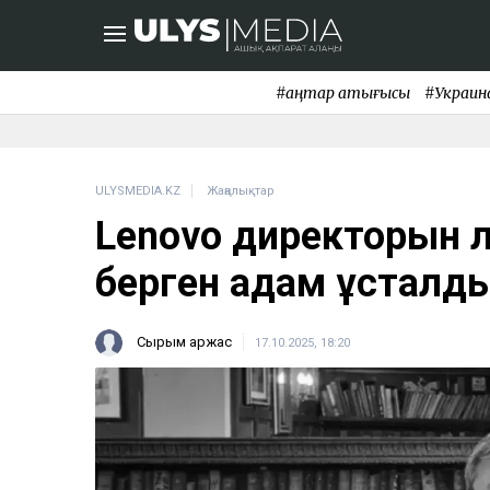
#қаңтар қақтығысы
#Украин
ULYSMEDIA.KZ
Жаңалықтар
Lenovo директорын ө
берген адам ұсталд
Сырым Қаржас
17.10.2025, 18:20