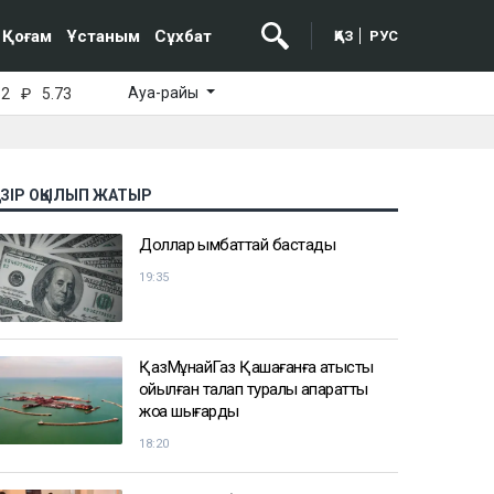
Қоғам
Ұстаным
Сұхбат
ҚАЗ
РУС
Ауа-райы
52
₽
5.73
АЗІР ОҚЫЛЫП ЖАТЫР
Доллар қымбаттай бастады
19:35
ҚазМұнайГаз Қашағанға қатысты
қойылған талап туралы ақпаратты
жоққа шығарды
18:20