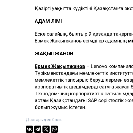
Қазіргі уақытта күдіктіні Қазақстанға э
АДАМ ӨЛІМІ
Еске салайық, былтыр 9 қазанда таңерте
Ермек Жақыпжанов есімді ер адамның
мә
ЖАҚЫПЖАНОВ
Ермек Жақыпжанов
– Lenovo компанияс
Түрікменстандағы мемлекеттік институт
мемлекеттік тапсырыс берушілермен өзара
корпоративтік шешімдерді сатуға жауап 
Технодом-ның корпоративтік сатылымдар 
астам Қазақстандағы SAP серіктестік же
болып жұмыс істеген.
Достарыңмен бөліс