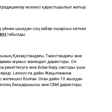
кстрадициялау мәселесі қарастырылып жатыр.
ң үйінен шыққан соң хабар-ошарсыз кеткен
йіті
табылды.
ының Қазақстандағы, Тәжікстандағы және
тармен жұмыс жөніндегі директоры. Ол
 әрекеттесуге және білім беру секторы үшін
береді. Lenovo-ға дейін Жақыпжанов
жетекшісі болған. Оған дейін 10 жылдан
лісінің басқарушысы және СБМ директоры