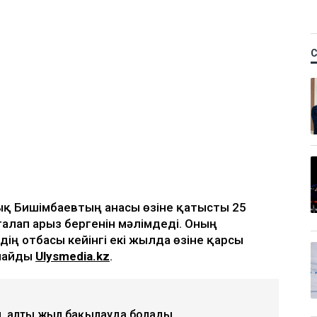
ық Бишімбаевтың анасы өзіне қатысты 25
талап арыз бергенін мәлімдеді. Оның
дің отбасы кейінгі екі жылда өзіне қарсы
рлайды
Ulysmedia.kz
.
, алты жыл бақылауда болады