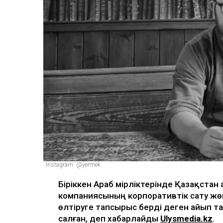
Instagram: @yermek
Біріккен Араб Әмірліктерінде Қазақстан
компаниясының корпоративтік сату ж
өлтіруге тапсырыс берді деген айып т
салған, деп хабарлайды
Ulysmedia.kz
.