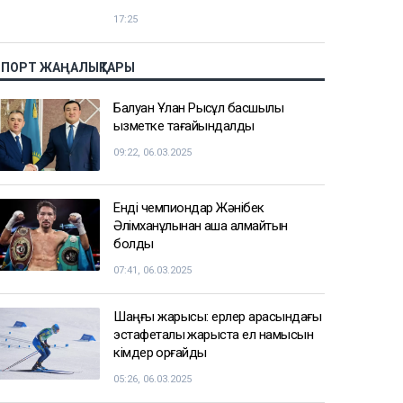
17:25
СПОРТ ЖАҢАЛЫҚТАРЫ
Балуан Ұлан Рысқұл басшылық
қызметке тағайындалды
09:22, 06.03.2025
Енді чемпиондар Жәнібек
Әлімханұлынан қаша алмайтын
болды
07:41, 06.03.2025
Шаңғы жарысы: ерлер арасындағы
эстафеталық жарыста ел намысын
кімдер қорғайды
05:26, 06.03.2025