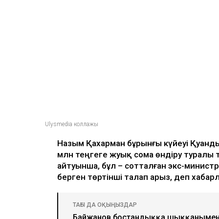
Ulysmedia коллажы
Назым Қахарман бұрынғы күйеуі Қуанд
млн теңгеге жуық сома өндіру туралы 
айтуынша, бұл – сотталған экс-министр
берген төртінші талап арыз, деп хаба
ТАҒЫ ДА ОҚЫҢЫЗДАР
Байжанов бостандыққа шыққанымен