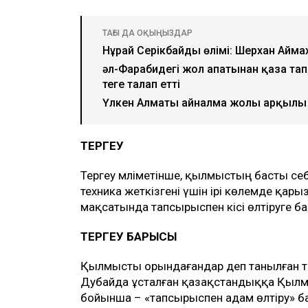
ТАҒЫ ДА ОҚЫҢЫЗДАР
Нұрай Серікбайдың өлімі: Шерхан Аймах
әл-Фарабидегі жол апатынан қаза тап
теңге талап етті
Үлкен Алматы айналма жолы арқылы 
ТЕРГЕУ
Тергеу мәліметінше, қылмыстың басты себ
техника жеткізгені үшін ірі көлемде қар
мақсатында тапсырыспен кісі өлтіруге ба
ТЕРГЕУ БАРЫСЫ
Қылмысты орындағандар деп танылған тұ
Дубайда ұсталған қазақстандыққа Қылмы
бойынша – «тапсырыспен адам өлтіру» 