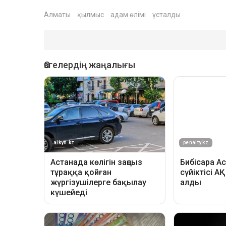
Алматы
қылмыс
адам өлімі
ұсталды