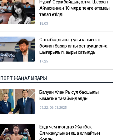
Нұрай Серікбайдың өлімі: Шерхан
Аймаханнан 10 млрд теңге өтемақы
талап етілді
18:03
Сатыбалдының ұлына тиесілі
болған базар алты рет аукционға
шығарылып, ақыры сатылды
17:25
СПОРТ ЖАҢАЛЫҚТАРЫ
Балуан Ұлан Рысқұл басшылық
қызметке тағайындалды
09:22, 06.03.2025
Енді чемпиондар Жәнібек
Әлімханұлынан қаша алмайтын
болды