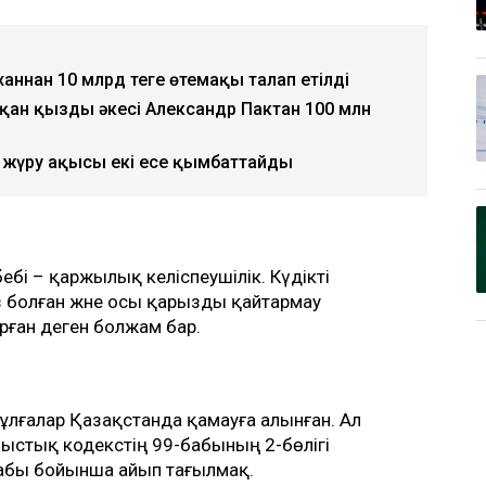
аннан 10 млрд теңге өтемақы талап етілді
қан қыздың әкесі Александр Пактан 100 млн
жүру ақысы екі есе қымбаттайды
ебі – қаржылық келіспеушілік. Күдікті
ыз болған және осы қарызды қайтармау
рған деген болжам бар.
лғалар Қазақстанда қамауға алынған. Ал
стық кодекстің 99-бабының 2-бөлігі
бабы бойынша айып тағылмақ.