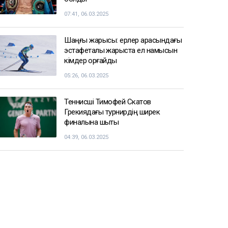
07:41, 06.03.2025
Шаңғы жарысы: ерлер арасындағы
эстафеталық жарыста ел намысын
кімдер қорғайды
05:26, 06.03.2025
Теннисші Тимофей Скатов
Грекиядағы турнирдің ширек
финалына шықты
04:39, 06.03.2025