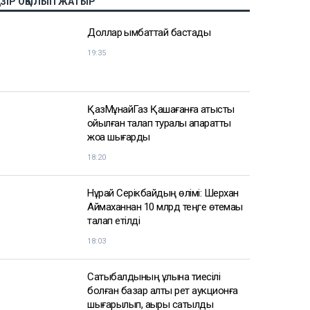
АЗІР ОҚЫЛЫП ЖАТЫР
Доллар қымбаттай бастады
19:35
ҚазМұнайГаз Қашағанға қатысты
қойылған талап туралы ақпаратты
жоққа шығарды
18:20
Нұрай Серікбайдың өлімі: Шерхан
Аймаханнан 10 млрд теңге өтемақы
талап етілді
18:03
Сатыбалдының ұлына тиесілі
болған базар алты рет аукционға
шығарылып, ақыры сатылды