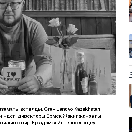
 азаматы ұсталды. Оған Lenovo Kazakhstan
өніндегі директоры Ермек Жакипжановты
ағылып отыр. Ер адамға Интерпол іздеу