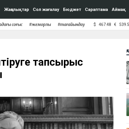
Жаңалықтар
Сол жағалау
Бюджет
Сараптама
Аймақ
адағы соғыс
#жемқорлық
#тағайындау
$
467.48
€
539.
Қ
лтіруге тапсырыс
ы