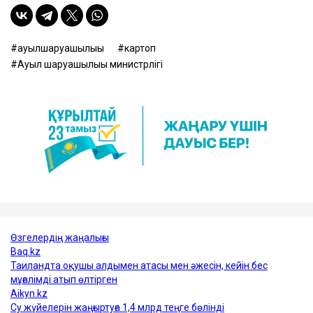
ауылшаруашылығы
картоп
Ауыл шаруашылығы министрлігі