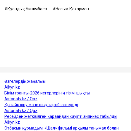
күйеуінің опасыздығына, бақылауына,
психологиялық қысымына және физикалық
агрессиясына тап болған.
Еске салайық, бұрынғы ұлттық экономика министрі
Қуандық Бишімбаев Салтанат Нүкенованы өлтіргені
үшін 24 жылға бас бостандығынан айырылып,
жазасын өтеп жатыр. Бұған дейін ол сыбайлас
жемқорлық ісі бойынша да сотталған.
Достарыңмен бөліс
Қуандық Бишімбаев
Назым Қахарман