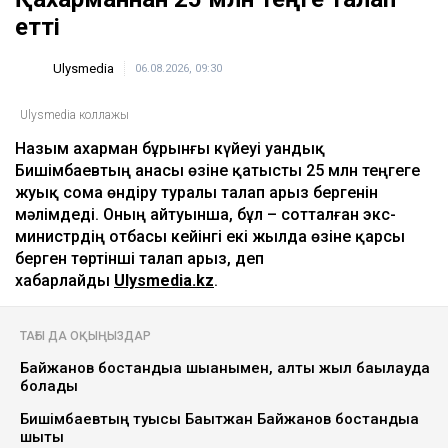
Сатыбалдының ұлына тиесілі болған базар
алты рет аукционға шығарылып, ақыры
сатылды
17:25
ULYSMEDIA.KZ
Жаңалықтар
Бишімбаевтың анасы Назым
Қахарманнан 25 млн теңге талап
етті
Ulysmedia
06.08.2026, 09:30
Ulysmedia коллажы
Назым Қахарман бұрынғы күйеуі Қуандық
Бишімбаевтың анасы өзіне қатысты 25 млн теңгеге
жуық сома өндіру туралы талап арыз бергенін