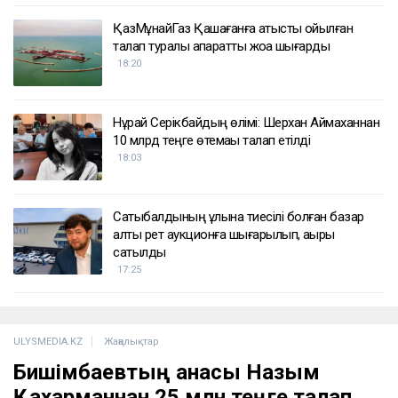
ҚАЗІР ОҚЫЛЫП ЖАТЫР
Доллар қымбаттай бастады
19:35
ҚазМұнайГаз Қашағанға қатысты қойылған
талап туралы ақпаратты жоққа шығарды
18:20
Нұрай Серікбайдың өлімі: Шерхан Аймаханнан
10 млрд теңге өтемақы талап етілді
18:03