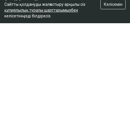
Келісемін
Сайтты қолдануды жалғастыру арқылы сіз
құпиялылық туралы шарттарымызбен
келісетініңізді білдіресіз.
ҚАЗІР ОҚЫЛЫП ЖАТЫР
Доллар қымбаттай бастады
19:35
ҚазМұнайГаз Қашағанға қатысты қойылған