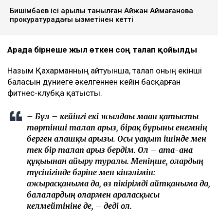
мәлімдеді. Оның айтуынша, бұл – сотталған экс-
министрдің отбасы кейінгі екі жылда өзіне қарсы
берген төртінші талап арыз, деп
хабарлайды
Ulysmedia.kz
.
ТАҒЫ ДА ОҚЫҢЫЗДАР
Байжанов бостандыққа шыққанымен, алты жыл бақылауда
болады
Бишімбаевтың туысы Бақытжан Байжанов бостандыққа
шықты
Бишімбаев ісі арқылы танылған Айжан Аймағанова
прокуратурадағы қызметінен кетті
Арада бірнеше жыл өткен соң талап қойылды
Назым Қахарманның айтуынша, талап оның екінші
баласын дүниеге әкелгеннен кейін басқарған
фитнес-клубқа қатысты.