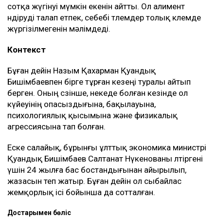
– Ол кезде өзімді керемет отбасына келдім
деп ойладым және ешқандай қауіп-қатерді
байқамадым. Қазір сенімгерлік басқару
шартының тұзаққа айналуы мүмкін екенін
түсіндім. Арада бірнеше жыл өткен соң
менен талап қоюшылардың пікірінше, осы
бизнестен түскен ақшаны қайтаруды талап
етіп отыр, – деді Қахарман.
Назым Қахарман жаңа талап арыздан кейін өзі де
сотқа жүгінуі мүмкін екенін айтты. Ол алимент
өндіруді талап етпек, себебі төлемдер толық көлемде
жүргізілмегенін мәлімдеді.
Контекст
Бұған дейін Назым Қахарман Қуандық
Бишімбаевпен бірге тұрған кезеңі туралы айтып
берген. Оның сөзінше, некеде болған кезінде ол