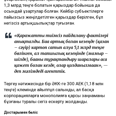
1,3 млрд теңге болатын қарыздар бойынша да
осындай ұзартулар болған. Кейбір субъектілерге
пайызсыз жеңілдетілген қарыздар берілген, бұл
негізсіз артықшылықтар туғызған.
«Қаражатты тиімсіз пайдалану фактілері
анықталды. Баға артық болған кезеңде (қазан
– сәуір) картоп сатып алуға 5,1 млрд теңге
бөлінген, ал тапшылық кезеңінде (мамыр –
шілде), бағаны тұрақтандыру шаралары аса
қажет болған кезде, олар қолданылмаған», —
деп мәлімдеді агенттік.
Тергеу нәтижесінде бір ӘКК-ге 300 АЕК (1,18 млн
теңге) көлемінде айыппұл салынды, ал басқа
корпорацияларға монополияға қарсы заңнаманы
бұзғаны туралы сегіз ескерту жолданды.
Достарыңмен бөліс