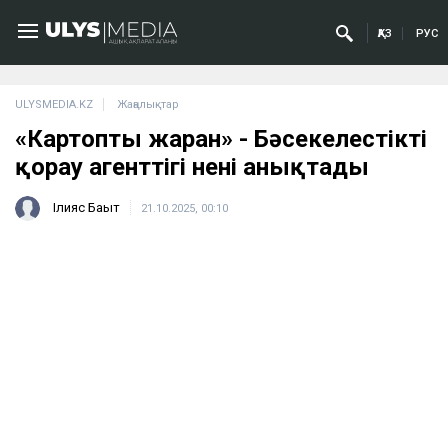
ҚАЗ
РУС
ULYSMEDIA.KZ
Жаңалықтар
«Картопты жарған» - Бәсекелестікті
қорғау агенттігі нені анықтады
Ілияс Бақыт
21.10.2025, 00:10