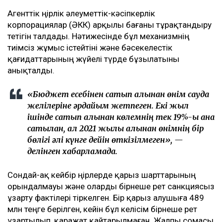
Агенттік өңірлік әлеуметтік-кәсіпкерлік
корпорациялар (ӘКК) арқылы бағаны тұрақтандыру
тетігін талдады. Нәтижесінде бұл механизмнің
тиімсіз жұмыс істейтіні және бәсекелестік
қағидаттарының жүйелі түрде бұзылатыны
анықталды.
«Бюджет есебінен сатып алынған өнім сауда
желілеріне әрдайым жетпеген. Екі жыл
ішінде сатып алынған көлемнің тек 19%-ы ғана
сатылған, ал 2021 жылы алынған өнімнің бір
бөлігі әлі күнге дейін өткізілмеген», —
делінген хабарламада.
Сондай-ақ кейбір өңірлерде қарыз шарттарының
орындалмауы және оларды бірнеше рет санкциясыз
ұзарту фактілері тіркелген. Бір қарыз алушыға 489
млн теңге берілген, кейін бұл келісім бірнеше рет
ұзартылып, қаражат қайтарылмаған. Жалпы сомасы