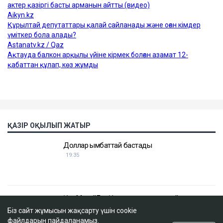
Біз сайт жұмысын жақсарту үшін cookie
файлдарын пайдаланамыз.