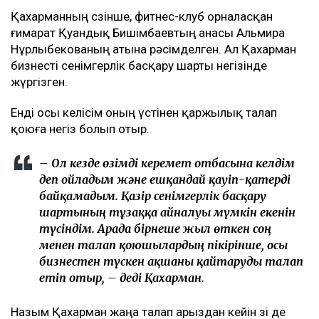
– Бұл – кейінгі екі жылдағы маған қатысты
төртінші талап арыз, бірақ бұрынғы енемнің
берген алғашқы арызы. Осы уақыт ішінде мен
тек бір талап арыз бердім. Ол – ата-ана
құқығынан айыру туралы. Меніңше, олардың
түсінігінде бәріне мен кінәлімін:
ажырасқаныма да, өз пікірімді айтқаныма да,
балалардың олармен араласқысы
келмейтініне де, – деді ол.
Қахарманның сөзінше, фитнес-клуб орналасқан
ғимарат Қуандық Бишімбаевтың анасы Альмира
Нұрлыбекованың атына рәсімделген. Ал Қахарман
бизнесті сенімгерлік басқару шарты негізінде
жүргізген.
Енді осы келісім оның үстінен қаржылық талап
қоюға негіз болып отыр.