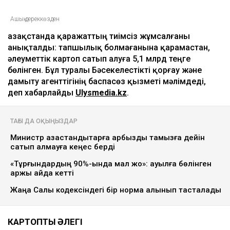
Ашық дереккөзден
Қазақстанда қаражаттың тиімсіз жұмсалғаны
анықталды: тапшылық болмағанына қарамастан,
әлеуметтік картоп сатып алуға 5,1 млрд теңге
бөлінген. Бұл туралы Бәсекелестікті қорғау және
дамыту агенттігінің баспасөз қызметі мәлімдеді,
деп хабарлайды
Ulysmedia.kz
.
ТАҒЫ ДА ОҚЫҢЫЗДАР
Министр қазақстандықтарға қарбызды тамызға дейін
сатып алмауға кеңес берді
«Тұрғындардың 90%-ында мал жоқ»: ауылға бөлінген
қаржы қайда кетті
Жаңа Салық кодексіндегі бір норма алынып тасталады
КАРТОПТЫҢ ӘЛЕГІ