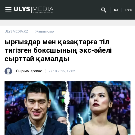
ҚАЗ
РУС
ULYSMEDIA.KZ
Жаңалықтар
Қырғыздар мен қазақтарға тіл
тигізген боксшының экс-әйелі
сырттай қамалды
Сырым Қаржас
27.10.2025, 12:02