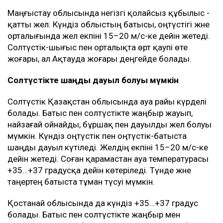
Маңғыстау облысында негізгі қолайсыз құбылыс -
қатты жел. Күндіз облыстың батысы, оңтүстігі және
орталығында жел екпіні 15–20 м/с-ке дейін жетеді.
Солтүстік-шығыс пен орталықта өрт қаупі өте
жоғары, ал Ақтауда жоғары деңгейде болады.
Солтүстікте шаңды дауыл болуы мүмкін
Солтүстік Қазақстан облысында ауа райы күрделі
болады. Батыс пен солтүстікте жаңбыр жауып,
найзағай ойнайды, бұршақ пен дауылды жел болуы
мүмкін. Күндіз оңтүстік пен оңтүстік-батыста
шаңды дауыл күтіледі. Желдің екпіні 15–20 м/с-ке
дейін жетеді. Соған қарамастан ауа температурасы
+35…+37 градусқа дейін көтеріледі. Түнде және
таңертең батыста тұман түсуі мүмкін.
Қостанай облысында да күндіз +35…+37 градус
болады. Батыс пен солтүстікте жаңбыр мен