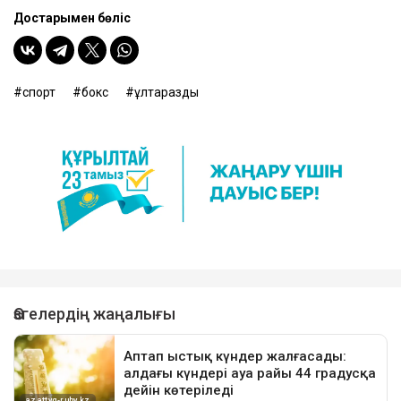
Достарыңмен бөліс
спорт
бокс
ұлтараздық