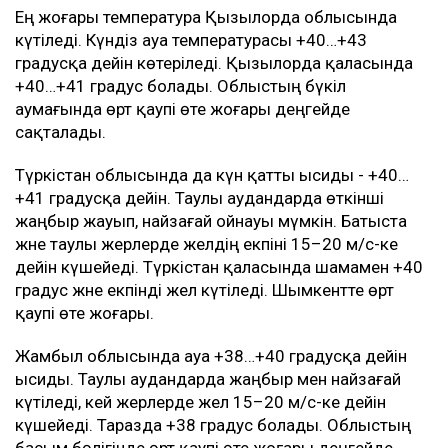
Ең жоғары температура Қызылорда облысында
күтіледі. Күндіз ауа температурасы +40…+43
градусқа дейін көтеріледі. Қызылорда қаласында
+40…+41 градус болады. Облыстың бүкіл
аумағында өрт қаупі өте жоғары деңгейде
сақталады.
Түркістан облысында да күн қатты ысиды - +40…
+41 градусқа дейін. Таулы аудандарда өткінші
жаңбыр жауып, найзағай ойнауы мүмкін. Батыста
және таулы жерлерде желдің екпіні 15–20 м/с-ке
дейін күшейеді. Түркістан қаласында шамамен +40
градус және екпінді жел күтіледі. Шымкентте өрт
қаупі өте жоғары.
Жамбыл облысында ауа +38…+40 градусқа дейін
ысиды. Таулы аудандарда жаңбыр мен найзағай
күтіледі, кей жерлерде жел 15–20 м/с-ке дейін
күшейеді. Таразда +38 градус болады. Облыстың
басым бөлігінде өрт қаупі өте жоғары деңгейде