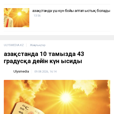
Қазақстанда үш күн бойы аптап ыстық болады
13:56
ULYSMEDIA.KZ
Жаңалықтар
Қазақстанда 10 тамызда 43
градусқа дейін күн ысиды
Ulysmedia
09.08.2026, 16:14