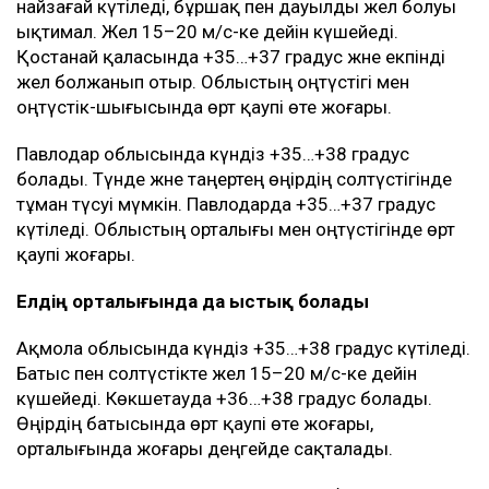
найзағай күтіледі, бұршақ пен дауылды жел болуы
ықтимал. Жел 15–20 м/с-ке дейін күшейеді.
Қостанай қаласында +35…+37 градус және екпінді
жел болжанып отыр. Облыстың оңтүстігі мен
оңтүстік-шығысында өрт қаупі өте жоғары.
Павлодар облысында күндіз +35…+38 градус
болады. Түнде және таңертең өңірдің солтүстігінде
тұман түсуі мүмкін. Павлодарда +35…+37 градус
күтіледі. Облыстың орталығы мен оңтүстігінде өрт
қаупі жоғары.
Елдің орталығында да ыстық болады
Ақмола облысында күндіз +35…+38 градус күтіледі.
Батыс пен солтүстікте жел 15–20 м/с-ке дейін
күшейеді. Көкшетауда +36…+38 градус болады.
Өңірдің батысында өрт қаупі өте жоғары,
орталығында жоғары деңгейде сақталады.