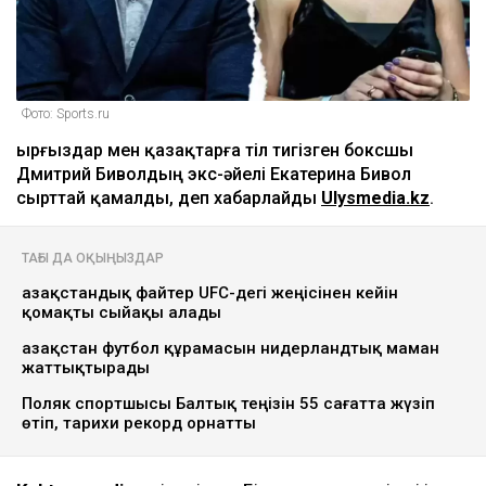
Фото: Sports.ru
Қырғыздар мен қазақтарға тіл тигізген боксшы
Дмитрий Биволдың экс-әйелі Екатерина Бивол
сырттай қамалды, деп хабарлайды
Ulysmedia.kz
.
ТАҒЫ ДА ОҚЫҢЫЗДАР
Қазақстандық файтер UFC-дегі жеңісінен кейін
қомақты сыйақы алады
Қазақстан футбол құрамасын нидерландтық маман
жаттықтырады
Поляк спортшысы Балтық теңізін 55 сағатта жүзіп
өтіп, тарихи рекорд орнатты