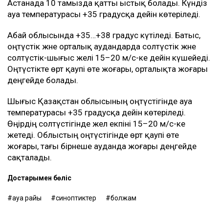
Астанада 10 тамызда қатты ыстық болады. Күндіз
ауа температурасы +35 градусқа дейін көтеріледі.
Абай облысында +35…+38 градус күтіледі. Батыс,
оңтүстік және орталық аудандарда солтүстік және
солтүстік-шығыс желі 15–20 м/с-ке дейін күшейеді.
Оңтүстікте өрт қаупі өте жоғары, орталықта жоғары
деңгейде болады.
Шығыс Қазақстан облысының оңтүстігінде ауа
температурасы +35 градусқа дейін көтеріледі.
Өңірдің солтүстігінде жел екпіні 15–20 м/с-ке
жетеді. Облыстың оңтүстігінде өрт қаупі өте
жоғары, тағы бірнеше ауданда жоғары деңгейде
сақталады.
Достарыңмен бөліс
ауа райы
синоптиктер
болжам