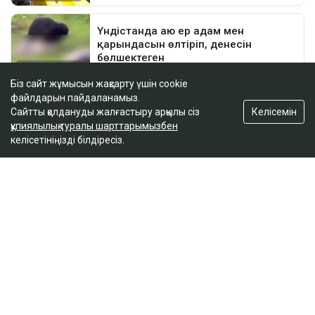
Біз сайт жұмысын жақсарту үшін cookie
файлдарын пайдаланамыз.
Келісемін
Сайтты қолдануды жалғастыру арқылы сіз
құпиялылық туралы шарттарымызбен
келісетініңізді білдіресіз.