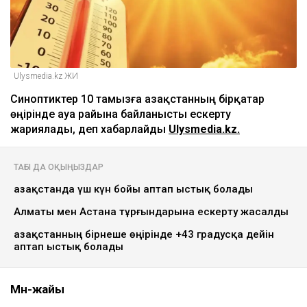
Ulysmedia.kz ЖИ
Синоптиктер 10 тамызға Қазақстанның бірқатар
өңірінде ауа райына байланысты ескерту
жариялады, деп хабарлайды
Ulysmedia.kz.
ТАҒЫ ДА ОҚЫҢЫЗДАР
Қазақстанда үш күн бойы аптап ыстық болады
Алматы мен Астана тұрғындарына ескерту жасалды
Қазақстанның бірнеше өңірінде +43 градусқа дейін
аптап ыстық болады
Мән-жайы