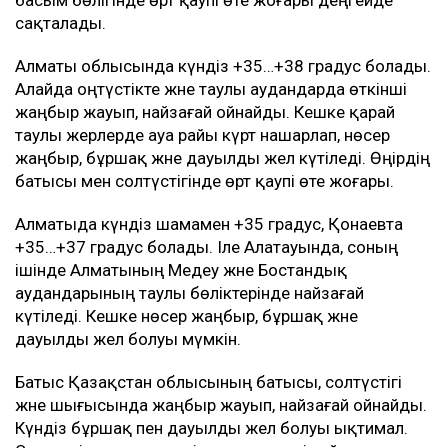
сақталады.
Алматы облысында күндіз +35…+38 градус болады.
Алайда оңтүстікте және таулы аудандарда өткінші
жаңбыр жауып, найзағай ойнайды. Кешке қарай
таулы жерлерде ауа райы күрт нашарлап, нөсер
жаңбыр, бұршақ және дауылды жел күтіледі. Өңірдің
батысы мен солтүстігінде өрт қаупі өте жоғары.
Алматыда күндіз шамамен +35 градус, Қонаевта
+35…+37 градус болады. Іле Алатауында, соның
ішінде Алматының Медеу және Бостандық
аудандарының таулы бөліктерінде найзағай
күтіледі. Кешке нөсер жаңбыр, бұршақ және
дауылды жел болуы мүмкін.
Батыс Қазақстан облысының батысы, солтүстігі
және шығысында жаңбыр жауып, найзағай ойнайды.
Күндіз бұршақ пен дауылды жел болуы ықтимал.