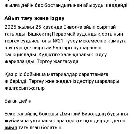
жылға дейін бас бостандығынан айыруды көздейді.
Айып тағу және іздеу
2025 жылғы 25 қазанда Биволға айып сырттай
тағылды. Бішкектің Первомай аудандық сотының
тергеу судьясы оны №21 түзеу мекемесіне қамауға
алу түрінде сырттай бұлтартпау шарасын
санкциялады. Күдіктіге халықаралық іздеу
жарияланды. Тергеу жалғасуда
Қазір іс бойынша материалдар сараптамаға
жіберілді. Тергеу және жедел-іздестіру шаралары
жалғасып жатыр.
Бұған дейін
Еске салайық, боксшы Дмитрий Биволдың бұрынғы
жұбайына ұлтаралық араздықты қоздырды деген
айып
тағылған болатын.