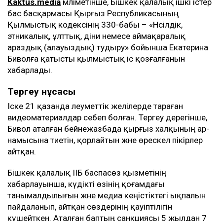
Kaktus.media
мәліметінше, Бішкек қалалық ішкі істер
бас басқармасы Қырғыз Республикасының
Қылмыстық кодексінің 330-бабы – «Нәсілдік,
этникалық, ұлттық, діни немесе аймақаралық
араздық (алауыздық) тудыру» бойынша Екатерина
Биволға қатысты қылмыстық іс қозғалғанын
хабарлады.
Тергеу нұсқасы
Іске 21 қазанда әлеуметтік желілерде тараған
видеоматериалдар себеп болған. Тергеу дерегінше,
Бивол аталған бейнежазбада қырғыз халқының ар-
намысына тиетін, қорлайтын және өрескел пікірлер
айтқан.
Бішкек қалалық ІІБ баспасөз қызметінің
хабарлауынша, күдікті өзінің қоғамдағы
танымалдылығын және медиа кеңістіктегі ықпалын
пайдаланып, айтқан сөздерінің қауіптілігін
күшейткен. Аталған баптың санкциясы 5 жылдан 7