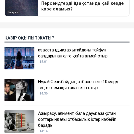
ҚАЗІР ОҚЫЛЫП ЖАТЫР
Қазақстандықтар Қытайдағы тайфун
салдарынан елге қайта алмай отыр
15:01
Нұрай Серікбайдың отбасы неге 10 млрд
теңге өтемақы талап етіп отыр
14:36
Ажырасу, алимент, бала дауы: Қазақстан
соттарындағы отбасылық істер көбейіп
барады
14:14