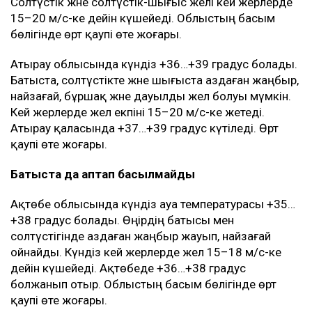
Солтүстік және солтүстік-шығыс желі кей жерлерде
15–20 м/с-ке дейін күшейеді. Облыстың басым
бөлігінде өрт қаупі өте жоғары.
Атырау облысында күндіз +36…+39 градус болады.
Батыста, солтүстікте және шығыста аздаған жаңбыр,
найзағай, бұршақ және дауылды жел болуы мүмкін.
Кей жерлерде жел екпіні 15–20 м/с-ке жетеді.
Атырау қаласында +37…+39 градус күтіледі. Өрт
қаупі өте жоғары.
Батыста да аптап басылмайды
Ақтөбе облысында күндіз ауа температурасы +35…
+38 градус болады. Өңірдің батысы мен
солтүстігінде аздаған жаңбыр жауып, найзағай
ойнайды. Күндіз кей жерлерде жел 15–18 м/с-ке
дейін күшейеді. Ақтөбеде +36…+38 градус
болжанып отыр. Облыстың басым бөлігінде өрт
қаупі өте жоғары.