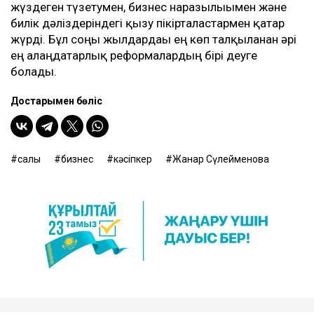
жүздеген түзетумен, бизнес наразылығымен және
билік дәліздеріндегі қызу пікірталастармен қатар
жүрді. Бұл соңғы жылдардағы ең көп талқыланған әрі
ең алаңдатарлық реформалардың бірі деуге
болады.
Достарыңмен бөліс
салық
бизнес
кәсіпкер
Жанар Сүлейменова