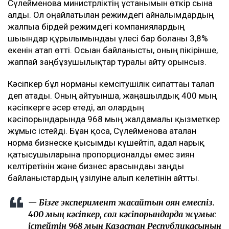
Сүлейменова министрліктің ұстанымын өткір сынға
алды. Ол оңайлатылған режимдегі айналымдардың
жалпыға бірдей режимдегі компаниялардың
шығындар құрылымындағы үлесі бар болғаны 3,8%
екенін атап өтті. Осыған байланысты, оның пікірінше,
жаппай заңбұзушылықтар туралы айту орынсыз.
Кәсіпкер бұл норманы кемсітушілік сипаттағы талап
деп атады. Оның айтуынша, жаңашылдық 400 мың
кәсіпкерге әсер етеді, ал олардың
кәсіпорындарында 968 мың жалдамалы қызметкер
жұмыс істейді. Бұған қоса, Сүлейменова аталған
норма бизнеске қысымды күшейтіп, адал нарық
қатысушыларына пропорционалды емес зиян
келтіретінін және бизнес арасындағы заңды
байланыстардың үзілуіне алып келетінін айтты.
— Бізге эксперимент жасайтын қоян емеспіз.
400 мың кәсіпкер, сол кәсіпорындарда жұмыс
істейтін 968 мың Қазақстан Республикасының