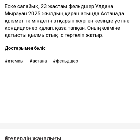
Еске салайық, 23 жастағы фельдшер Ұлдана
Мырзуан 2025 жылдың қарашасында Астанада
қызметтік міндетін атқарып жүрген кезінде үстіне
кондиционер құлап, қаза тапқан. Оның өліміне
қатысты қылмыстық іс тергеліп жатыр.
Достарыңмен бөліс
өтемақы
астана
фельдшер