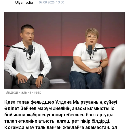
Ulysmedia
07.08.2026, 13:50
Видеодан алынған кадр
Қаза тапқан фельдшер Ұлдана Мырзуанның күйеуі
Әділет Зейнел марқұм әйелінің анасы қылмыстық іс
бойынша жәбірленуші мәртебесінен бас тартуды
талап еткеніне қатысты алғаш рет пікір білдірді.
Қоғамда қызу талқыланған жағдайға қарамастан, ол