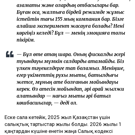
азаматы және олардың отбасылары бар.
Бұған қоса, жалпыға бірдей режимде жұмыс
істейтін тағы 155 мың компания бар. Бізге
қалайша эксперимент жасауға болады? Нені
көргіңіз келеді? Бұл — менің эмоцияға толы
пікірім.
— Бұл өте қатаң шара. Оның фискалдық әсері
туындауы мүмкін салдарды ақтамайды. Біз
үлкен тәуекелдерге тап боламыз. Меніңше,
егер үкіметтің рухы мықты, батылдығы
жетсе, мұның қате болғанын мойындауы
керек. Өз қатесін мойындап, әрі қарай жылжи
алатындар — нағыз мықты әрі батыл
көшбасшылар, — деді ол.
Еске сала кетейік, 2025 жыл Қазақстан үшін
салықтық тартыстар жылы болды. 2026 жылғы 1
қаңтардан күшіне енетін жаңа Салық кодексі