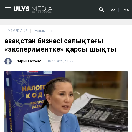
ҚАЗ
РУС
ULYSMEDIA.KZ
Жаңалықтар
Қазақстан бизнесі салықтағы
«экспериментке» қарсы шықты
Сырым Қаржас
18.12.2025, 14:25