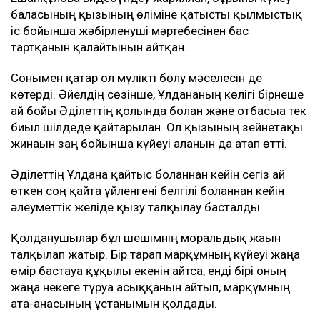
баласының қызының өліміне қатысты қылмыстық
іс бойынша жәбірленуші мәртебесінен бас
тартқанын қалайтынын айтқан.
Сонымен қатар ол мүлікті бөлу мәселесін де
көтерді. Әйелдің сөзінше, Ұлдананың көлігі бірнеше
ай бойы Әділеттің қолында болған және отбасыға тек
биыл шілдеде қайтарылған. Ол қызының зейнетақы
жинағын заң бойынша күйеуі алғанын да атап өтті.
Әділеттің Ұлдана қайтыс болғаннан кейін сегіз ай
өткен соң қайта үйленгені белгілі болғаннан кейін
әлеуметтік желіде қызу талқылау басталды.
Қолданушылар бұл шешімнің моральдық жағын
талқылап жатыр. Бір тарап марқұмның күйеуі жаңа
өмір бастауға құқылы екенін айтса, енді бірі оның
жаңа некеге тұруға асыққанын айтып, марқұмның
ата-анасының ұстанымын қолдады.