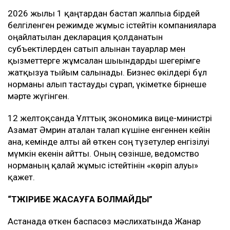
2026 жылғы 1 қаңтардан бастап жалпыға бірдей
белгіленген режимде жұмыс істейтін компанияларға
оңайлатылған декларация қолданатын
субъектілерден сатып алынған тауарлар мен
қызметтерге жұмсалған шығындарды шегерімге
жатқызуға тыйым салынады. Бизнес өкілдері бұл
норманы алып тастауды сұрап, үкіметке бірнеше
мәрте жүгінген.
12 желтоқсанда Ұлттық экономика вице-министрі
Азамат Әмрин аталған талап күшіне енгеннен кейін
ғана, кемінде алты ай өткен соң түзетулер енгізілуі
мүмкін екенін айтты. Оның сөзінше, ведомство
норманың қалай жұмыс істейтінін «көріп алуы»
қажет.
“ТӘЖІРИБЕ ЖАСАУҒА БОЛМАЙДЫ”
Астанада өткен баспасөз мәслихатында Жанар