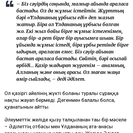
– Біз сәуірдің соңында, мамыр айында араласа
бастадық. Ол да жұмыс істейтін. Жұрттың
бәрі «Ұлдананың құрбысы еді» деп жазып
жатыр. Бірақ ол Ұлдананың құрбысы болған
жоқ. Екі жыл бойы бірге жұмыс істегенімен,
олар бір-ақ рет бірге бір ауысымға шыққан. Бір
ұйымда жұмыс істеді, бірақ құрбы ретінде бірге
қыдырып, араласқан емес. Біз сәуір айынан
бастап араласа бастадық. Сөйтіп, бәрі осылай
өрбіді... Қазір жадырап жүргенім – анамның,
Алланың және оның арқасы. Ол маған жаңа
өмір сыйлады, – деді Әділет.
Ол қазіргі әйелінің жүкті болғаны туралы сұраққа
нақты жауап бермеді. Дегенмен балалы болса,
қуанатынын айтты.
Әлеуметтік желіде қызу талқыланған тағы бір мәселе
– Әділеттің отбасы мен Ұлдананың ата-анасы