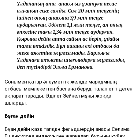
Ұлдананың ата-анасы қыз ұзатуға несие
алғанын еске салды. Сол 20 млн теңгенің
ішінен оның анасына 3,9 млн теңге
аударылған. Әділет 1,1 млн теңге, ал оның
әпкесіне тағы 1,34 млн теңге аударған.
Қырқына дейін апта сайын ас беріп, құдайы
тамақ өткіздік. Бұл ақшаны екі отбасы да
жеке қажетіне жұмсамады. Барлығы
Ұлданаға қатысты шығындарға жұмсалды, –
деп түсіндірді Эльза Ерманова.
Сонымен қатар әлеуметтік желіде марқұмның
отбасы мемлекеттен баспана беруді талап етті деген
ақпарат тарады. Әділет Зейнел мұны жоққа
шығарды.
Бұған дейін
Бұған дейін қаза тапқан фельдшердің анасы Сәлима
Ешанқұлова видеоүндеу жариялап, бұрынғы күйеу