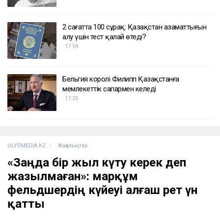
2 сағатта 100 сұрақ: Қазақстан азаматтығын
алу үшін тест қалай өтеді?
17:59
Бельгия королі Филипп Қазақстанға
мемлекеттік сапармен келеді
17:25
ULYSMEDIA.KZ
Жаңалықтар
«Заңда бір жыл күту керек деп
жазылмаған»: марқұм
фельдшердің күйеуі алғаш рет үн
қатты