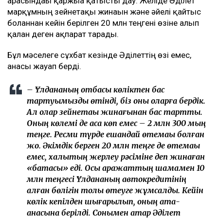
арасындағы қаржыға қатысты дау. Желіде Әділет
марқұмның зейнетақы жинағын және әйелі қайтыс
болғаннан кейін берілген 20 млн теңгені өзіне алып
қалған деген ақпарат тарады.
Бұл мәселеге сұхбат кезінде Әділеттің өзі емес,
анасы жауап берді.
– Ұлдананың отбасы көліктен бас
тартуымызды өтінді, біз оны оларға бердік.
Ал олар зейнетақы жинағынан бас тартты.
Оның көлемі де аса көп емес – 2 млн 300 мың
теңге. Ресми түрде ешқандай өтемақы болған
жоқ. Әкімдік берген 20 млн теңге де өтемақы
емес, халықтың жерлеу рәсіміне деп жинаған
«батасы» еді. Осы қаражаттың шамамен 10
млн теңгесі Ұлдананың автокредитінің
қалған бөлігін толық өтеуге жұмсалды. Кейін
көлік кепілден шығарылып, оның ата-
анасына берілді. Сонымен қатар Әділет