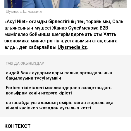
Ulysmedia.kz коллажы
«Asyl Niet» қоғамдық бірлестігінің тең төрайымы, Салық
альянсының мүшесі Жанар Сүлейменова B2B
мәмілелер бойынша шегерімдерге қатысты Ұлттық
экономика министрлігінің ұстанымын қатаң сынға
алды, деп хабарлайды
Ulysmedia.kz
.
ТАҒЫ ДА ОҚЫҢЫЗДАР
Қандай банк аударымдары салық органдарының
бақылауына түсуі мүмкін
Forbes тізіміндегі миллиардерлер Қазақстандағы
вольфрам кенін игеруге кірісті
Қостанайда үш адамның өмірін қиған жарылысқа
кінәлі кәсіпкер жазадан құтылып кетті
КОНТЕКСТ