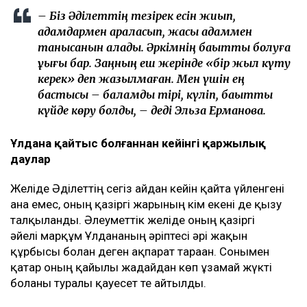
– Біз Әділеттің тезірек есін жиып,
адамдармен араласып, жақсы адаммен
танысқанын қаладық. Әркімнің бақытты болуға
құқығы бар. Заңның еш жерінде «бір жыл күту
керек» деп жазылмаған. Мен үшін ең
бастысы – баламды тірі, күліп, бақытты
күйде көру болды, – деді Эльза Ерманова.
Ұлдана қайтыс болғаннан кейінгі қаржылық
даулар
Желіде Әділеттің сегіз айдан кейін қайта үйленгені
ғана емес, оның қазіргі жарының кім екені де қызу
талқыланды. Әлеуметтік желіде оның қазіргі
әйелі марқұм Ұлдананың әріптесі әрі жақын
құрбысы болған деген ақпарат тараған. Сонымен
қатар оның қайғылы жағдайдан көп ұзамай жүкті
болғаны туралы қауесет те айтылды.