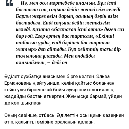
– Иә, мен осы мәртебеде қаламын. Бұл істі
бастаған соң, соңына дейін жеткізгім келеді.
Барлық жерге өзім барып, осының бәрін өзім
бастадым. Енді соңына дейін жеткізгім
келеді. Қазақта «бастаған істі аяқта» деген сөз
бар ғой. Егер ертең бас тартсам, «Екінші
отбасын құрды, енді бәрінен бас тартып
жатыр» деп айтады. Бұл хейттің тағы бір
толқынына ұласады. Мен ондайды
қаламаймын, – деді ол.
Әділет сұхбатқа анасымен бірге келген. Эльза
Ерманованың айтуынша, келіні қайтыс болғаннан
кейін ұлы бірнеше ай бойы ауыр психологиялық
жағдайды бастан өткерген. Жұмысқа бармай, үйден
де көп шықпаған.
Оның сөзінше, отбасы Әділеттің осы қиын кезеңнен
өтіп, қалыпты өміріне оралғанын қалаған.