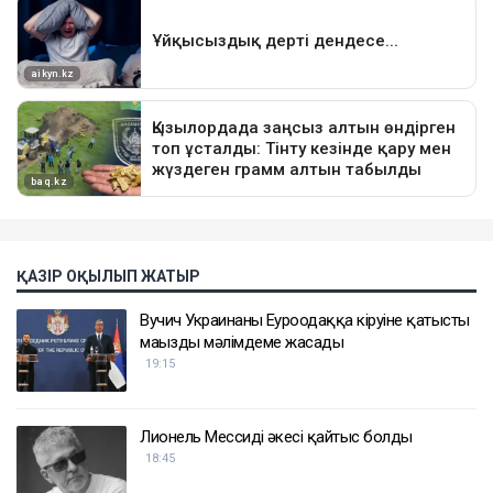
ҚАЗІР ОҚЫЛЫП ЖАТЫР
Вучич Украинаның Еуроодаққа кіруіне қатысты
маңызды мәлімдеме жасады
19:15
Лионель Мессидің әкесі қайтыс болды
18:45