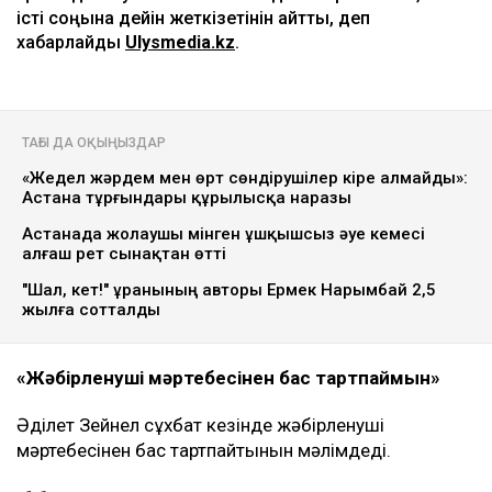
істі соңына дейін жеткізетінін айтты, деп
хабарлайды
Ulysmedia.kz
.
ТАҒЫ ДА ОҚЫҢЫЗДАР
«Жедел жәрдем мен өрт сөндірушілер кіре алмайды»:
Астана тұрғындары құрылысқа наразы
Астанада жолаушы мінген ұшқышсыз әуе кемесі
алғаш рет сынақтан өтті
"Шал, кет!" ұранының авторы Ермек Нарымбай 2,5
жылға сотталды
«Жәбірленуші мәртебесінен бас тартпаймын»
Әділет Зейнел сұхбат кезінде жәбірленуші
мәртебесінен бас тартпайтынын мәлімдеді.