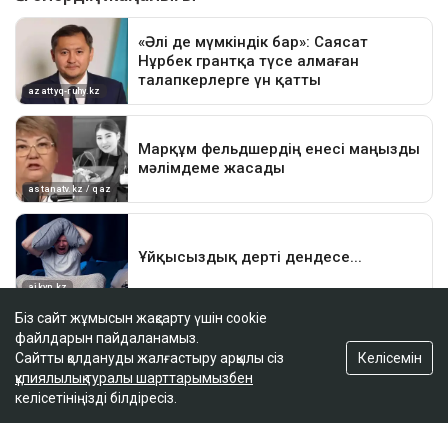
Біз сайт жұмысын жақсарту үшін cookie
файлдарын пайдаланамыз.
Келісемін
Сайтты қолдануды жалғастыру арқылы сіз
құпиялылық туралы шарттарымызбен
келісетініңізді білдіресіз.