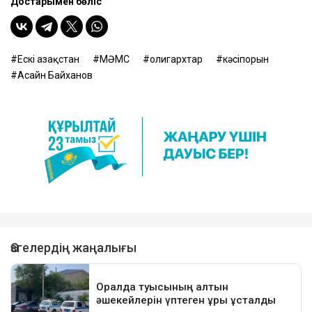
Достарыңмен бөліс
Ескі Қазақстан
МӘМС
олигархтар
кәсіпорын
Асайн Байханов