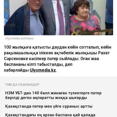
Ulysmedia коллажы
100 жылқыға қатысты даудан кейін сотталып, кейін
рақымшылыққа іліккен ақтөбелік жылқышы Рахат
Сәрсеновке кәсіпкер пәтер сыйлады. Оған жаңа
баспананың кілті табысталды, деп
хабарлайды
Ulysmedia.kz
.
ТАҒЫ ДА ОҚЫҢЫЗДАР
НЗМ ҰБТ-дан 140 балл жинаған түлектерге пәтер
берілді деген ақпаратты жоққа шығарды
Қазақстанда пәтер мен үйге сұраныс артты
Қазақстандағы ең арзан баспана қай қалада