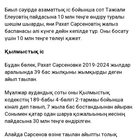
Биыл сәуірде азаматтық іс бойынша сот Тәжіғали
Елеуовтің пайдасына 10 млн теңге өндіру туралы
шешім шығарды, яғни Рахат Сәрсеновтің жалғыз
баспанасы әлі күнге дейін кепілде тұр. Оны босату
үшін 10 млн теңге төлеуі қажет.
Қылмыстық іс
Бұдан бөлек, Рахат Сәрсеновке 2019-2024 жылдар
аралығында 39 бас жылқыны жымқырды деген
айып тағылған.
Мұғалжар аудандық соты оны Қылмыстық
кодекстің 189-бабы 4-бөлігі 2-тармағы бойынша
кінәлі деп танып, 7 жылға бас бостандығынан айырған.
Сонымен қатар одан шаруа қожалығының иесінің
пайдасына 30 млн теңге өндірілген.
Алайда Сәрсенов өзіне тағылған айыпты толық