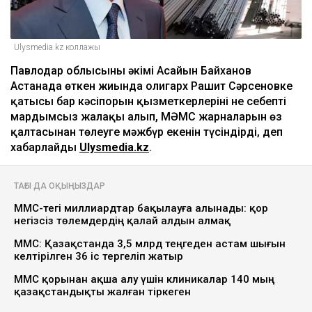
Ulysmedia.kz коллажы
Павлодар облысының әкімі Асайын Байханов
Астанада өткен жиында олигарх Рашит Сәрсеновке
қатысы бар кәсіпорын қызметкерлерінің не себепті
мардымсыз жалақы алып, МӘМС жарналарын өз
қалтасынан төлеуге мәжбүр екенін түсіндірді, деп
хабарлайды
Ulysmedia.kz
.
ТАҒЫ ДА ОҚЫҢЫЗДАР
МӘМС-тегі миллиардтар бақылауға алынады: қор
негізсіз төлемдердің қалай алдын алмақ
МӘМС: Қазақстанда 3,5 млрд теңгеден астам шығын
келтірілген 36 іс тергеліп жатыр
МӘМС қорынан ақша алу үшін клиникалар 140 мың
қазақстандықты жалған тіркеген