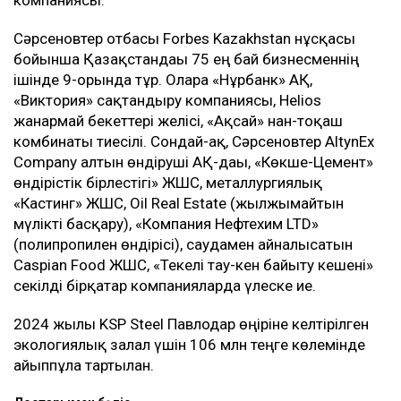
компаниясы.
Сәрсеновтер отбасы Forbes Kazakhstan нұсқасы
бойынша Қазақстандағы 75 ең бай бизнесменнің
ішінде 9-орында тұр. Оларға «Нұрбанк» АҚ,
«Виктория» сақтандыру компаниясы, Helios
жанармай бекеттері желісі, «Ақсай» нан-тоқаш
комбинаты тиесілі. Сондай-ақ, Сәрсеновтер AltynEx
Company алтын өндіруші АҚ-дағы, «Көкше-Цемент»
өндірістік бірлестігі» ЖШС, металлургиялық
«Кастинг» ЖШС, Oil Real Estate (жылжымайтын
мүлікті басқару), «Компания Нефтехим LTD»
(полипропилен өндірісі), саудамен айналысатын
Caspian Food ЖШС, «Текелі тау-кен байыту кешені»
секілді бірқатар компанияларда үлеске ие.
2024 жылы KSP Steel Павлодар өңіріне келтірілген
экологиялық залал үшін 106 млн теңге көлемінде
айыппұлға тартылған.