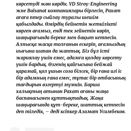
көрсетуді жөн көрдік. VD Stroy-Engineering
және Baisanat компаниялары бірлесіп, Рахат
ағаға пәтер сыйлау туралы шешім
қабылдады. Өмірдің бейнетін жеткілікті
көрген ағамыз, енді тек зейнетін көріп,
шаңырағында береке мен бақыт кетпесін.
Алпысқа жасқа толғанын ескеріп, ағамыздың
иығына шапан да жаптық. Біз бұл істі
жариялау үшін емес, адамға қолдау көрсету
үшін бардық. Өзгенің қайғысына бейжай
қарамай, қол ұшын соза білсек, бір ғана игі іс
бір адамның ғана емес, тұтас бір отбасының
тағдырын өзгертуі мүмкін. Барша
халықтың атынан Рахат ағаны жаңа
баспанасымен құттықтадық. Жаңа
шаңырағында құт-береке, шаттық кетпесін
деп тіледік, – деді кәсіпкер Азамат Усимбеков.