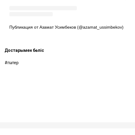
Публикация от Азамат Усимбеков (@azamat_ussimbekov)
Достарыңмен бөліс
пәтер