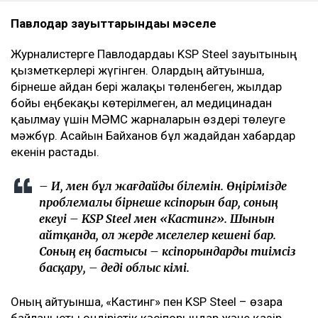
Павлодар зауыттарындағы мәселе
Журналистерге Павлодардағы KSP Steel зауытының
қызметкерлері жүгінген. Олардың айтуынша,
бірнеше айдан бері жалақы төленбеген, жылдар
бойы еңбекақы көтерілмеген, ал медицинадан
қағылмау үшін МӘМС жарналарын өздері төлеуге
мәжбүр. Асайын Байханов бұл жағдайдан хабардар
екенін растады.
– Иә, мен бұл жағдайды білемін. Өңірімізде
проблемалы бірнеше кәсіпорын бар, соның
екеуі – KSP Steel мен «Кастинг». Шынын
айтқанда, ол жерде мәселелер кешені бар.
Соның ең бастысы – кәсіпорындарды тиімсіз
басқару, – деді облыс әкімі.
Оның айтуынша, «Кастинг» пен KSP Steel – өзара