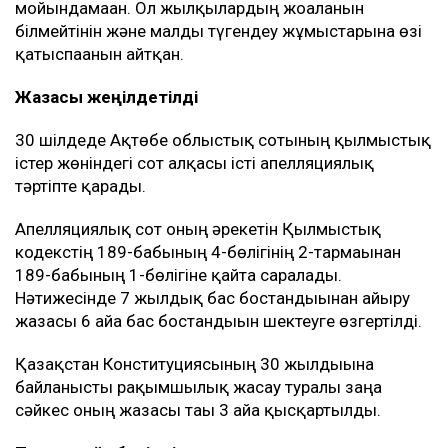
мойындамаған. Ол жылқылардың жоғалғанын
білмейтінін және малды түгендеу жұмыстарына өзі
қатыспағанын айтқан.
Жазасы жеңілдетілді
30 шілдеде Ақтөбе облыстық сотының қылмыстық
істер жөніндегі сот алқасы істі апелляциялық
тәртіпте қарады.
Апелляциялық сот оның әрекетін Қылмыстық
кодекстің 189-бабының 4-бөлігінің 2-тармағынан
189-бабының 1-бөлігіне қайта саралады.
Нәтижесінде 7 жылдық бас бостандығынан айыру
жазасы 6 айға бас бостандығын шектеуге өзгертілді.
Қазақстан Конституциясының 30 жылдығына
байланысты рақымшылық жасау туралы заңға
сәйкес оның жазасы тағы 3 айға қысқартылды.