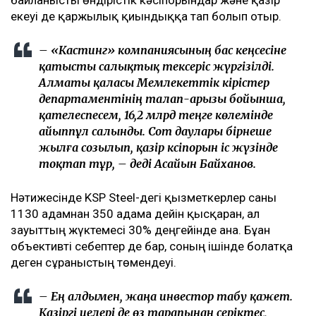
байланысты өндірістік кәсіпорындар және қазір
екеуі де қаржылық қиындыққа тап болып отыр.
– «Кастинг» компаниясының бас кеңсесіне
қатысты салықтық тексеріс жүргізілді.
Алматы қаласы Мемлекеттік кірістер
департаментінің талап-арызы бойынша,
қателеспесем, 16,2 млрд теңге көлемінде
айыппұл салынды. Сот даулары бірнеше
жылға созылып, қазір кәсіпорын іс жүзінде
тоқтап тұр, – деді Асайын Байханов.
Нәтижесінде KSP Steel-дегі қызметкерлер саны
1130 адамнан 350 адамға дейін қысқарған, ал
зауыттың жүктемесі 30% деңгейінде ғана. Бұған
объективті себептер де бар, соның ішінде болатқа
деген сұраныстың төмендеуі.
– Ең алдымен, жаңа инвестор табу қажет.
Қазіргі иелері де өз тарапынан серіктес,