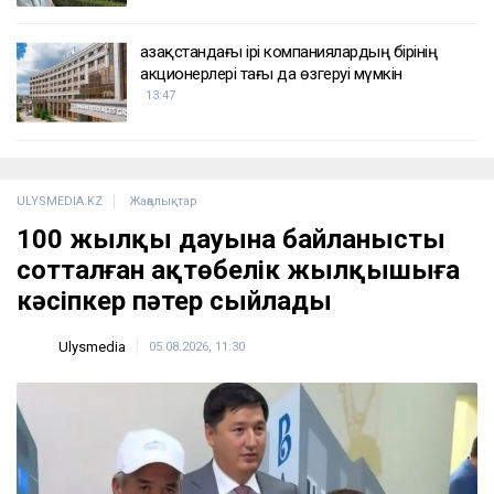
Қазақстандағы ірі компаниялардың бірінің
акционерлері тағы да өзгеруі мүмкін
13:47
ULYSMEDIA.KZ
Жаңалықтар
100 жылқы дауына байланысты
сотталған ақтөбелік жылқышыға
кәсіпкер пәтер сыйлады
Ulysmedia
05.08.2026, 11:30