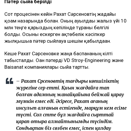
Пәтер сыйға берілді
Сот процесінен кейін Рахат Сәрсеновтің жағдайы
қоғам назарында болған. Оның ауылдағы жалғыз үйі 10
млн теңге қарыздың кепілінде тұрғаны белгілі
болды. Осыны ескерген ақтөбелік кәсіпкер
жылқышыға пәтер сыйлауға шешім қабылдаған.
Кеше Рахат Сәрсеновке жаңа баспананың кілті
табысталды. Оған пәтерді VD Stroy-Engineering және
Baisanat компаниялары сыйға тартты.
– Рахат Сәрсеновтің тағдыры көпшіліктің
жүрегіне әсер етті. Қиын жағдайға тап
болған адамның жанайқайына бейжай қарау
мүмкін емес еді. Әсіресе, Рахат ағаның
инсульт алғанын естігенде, марқұм әкем есіме
түсті. Сол сәтте бұл жағдайға сырттай
қарап отыра алмайтынымды түсіндім.
Сондықтан біз сөзбен емес, іспен қолдау