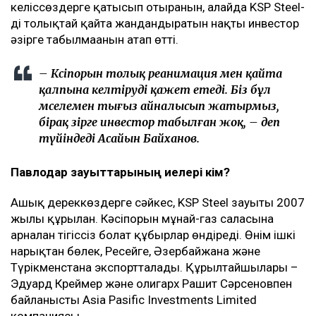
келіссөздерге қатысып отырғанын, алайда KSP Steel-
ді толықтай қайта жандандыратын нақты инвестор
әзірге табылмағанын атап өтті.
– Кәсіпорын толық реанимация мен қайта
қалпына келтіруді қажет етеді. Біз бұл
мәселемен тығыз айналысып жатырмыз,
бірақ әзірге инвестор табылған жоқ, – деп
түйіндеді Асайын Байханов.
Павлодар зауыттарының иелері кім?
Ашық дереккөздерге сәйкес, KSP Steel зауыты 2007
жылы құрылған. Кәсіпорын мұнай-газ саласына
арналған тігіссіз болат құбырлар өндіреді. Өнім ішкі
нарықтан бөлек, Ресейге, Әзербайжанға және
Түрікменстанға экспортталады. Құрылтайшылары –
Эдуард Креймер және олигарх Рашит Сәрсеновпен
байланысты Asia Pasific Investments Limited