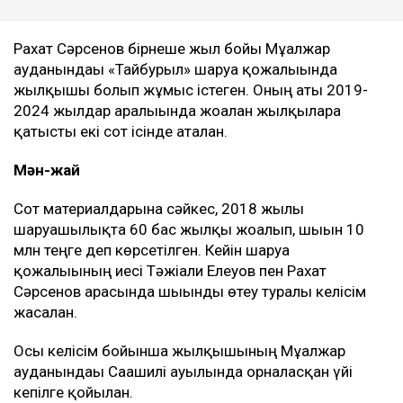
Рахат Сәрсенов бірнеше жыл бойы Мұғалжар
ауданындағы «Тайбурыл» шаруа қожалығында
жылқышы болып жұмыс істеген. Оның аты 2019-
2024 жылдар аралығында жоғалған жылқыларға
қатысты екі сот ісінде аталған.
Мән-жай
Сот материалдарына сәйкес, 2018 жылы
шаруашылықта 60 бас жылқы жоғалып, шығын 10
млн теңге деп көрсетілген. Кейін шаруа
қожалығының иесі Тәжіғали Елеуов пен Рахат
Сәрсенов арасында шығынды өтеу туралы келісім
жасалған.
Осы келісім бойынша жылқышының Мұғалжар
ауданындағы Сағашилі ауылында орналасқан үйі
кепілге қойылған.