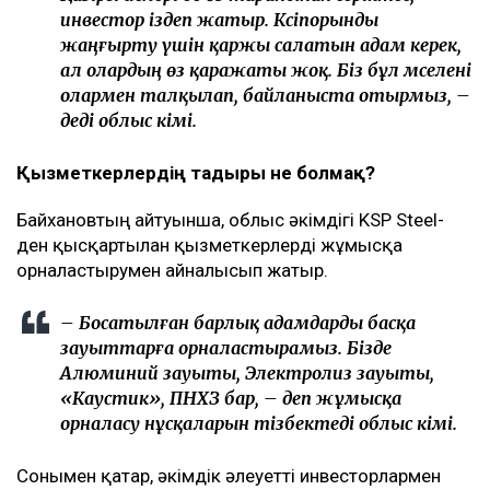
инвестор іздеп жатыр. Кәсіпорынды
жаңғырту үшін қаржы салатын адам керек,
ал олардың өз қаражаты жоқ. Біз бұл мәселені
олармен талқылап, байланыста отырмыз, –
деді облыс әкімі.
Қызметкерлердің тағдыры не болмақ?
Байхановтың айтуынша, облыс әкімдігі KSP Steel-
ден қысқартылған қызметкерлерді жұмысқа
орналастырумен айналысып жатыр.
– Босатылған барлық адамдарды басқа
зауыттарға орналастырамыз. Бізде
Алюминий зауыты, Электролиз зауыты,
«Каустик», ПНХЗ бар, – деп жұмысқа
орналасу нұсқаларын тізбектеді облыс әкімі.
Сонымен қатар, әкімдік әлеуетті инвесторлармен