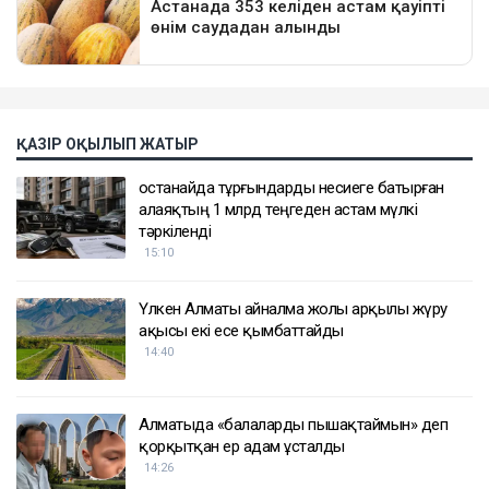
ҚАЗІР ОҚЫЛЫП ЖАТЫР
Қостанайда тұрғындарды несиеге батырған
алаяқтың 1 млрд теңгеден астам мүлкі
тәркіленді
15:10
Үлкен Алматы айналма жолы арқылы жүру
ақысы екі есе қымбаттайды
14:40
Алматыда «балаларды пышақтаймын» деп
қорқытқан ер адам ұсталды
14:26