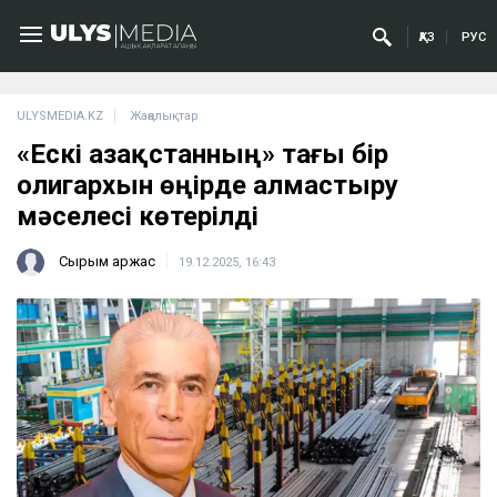
ҚАЗ
РУС
ULYSMEDIA.KZ
Жаңалықтар
«Ескі Қазақстанның» тағы бір
олигархын өңірде алмастыру
мәселесі көтерілді
Сырым Қаржас
19.12.2025, 16:43