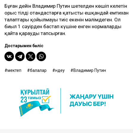
Бұған дейін Владимир Путин шетелден көшіп келетін
орыс тілді отандастарға қатысты ешқандай емтихан
талаптары қойылмауы тиіс екенін мәлімдеген. Ол
биыл 1 сәуірден бастап күшіне енген нормаларды
қайта қарауды тапсырған.
Достарыңмен бөліс
мектеп
балалар
үндеу
Владимир Путин