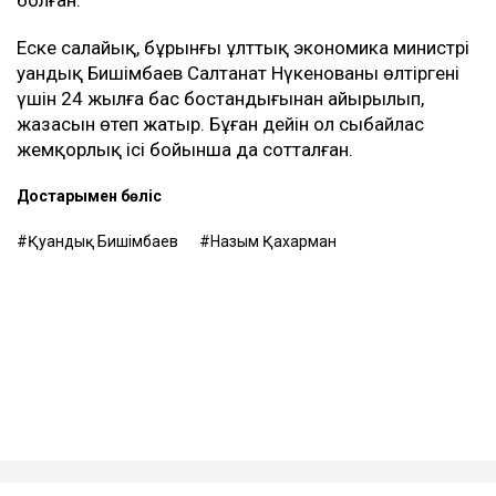
Еске салайық, бұрынғы ұлттық экономика министрі
Қуандық Бишімбаев Салтанат Нүкенованы өлтіргені
үшін 24 жылға бас бостандығынан айырылып,
жазасын өтеп жатыр. Бұған дейін ол сыбайлас
жемқорлық ісі бойынша да сотталған.
Достарыңмен бөліс
Қуандық Бишімбаев
Назым Қахарман