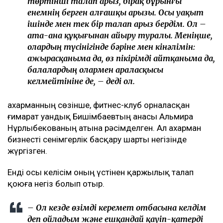
төртінші талап арыз, бірақ бұрынғы
енемнің берген алғашқы арызы. Осы уақыт
ішінде мен тек бір талап арыз бердім. Ол –
ата-ана құқығынан айыру туралы. Меніңше,
олардың түсінігінде бәріне мен кінәлімін:
ажырасқаныма да, өз пікірімді айтқаныма да,
балалардың олармен араласқысы
келмейтініне де, – деді ол.
Қахарманның сөзінше, фитнес-клуб орналасқан
ғимарат Қуандық Бишімбаевтың анасы Альмира
Нұрлыбекованың атына рәсімделген. Ал Қахарман
бизнесті сенімгерлік басқару шарты негізінде
жүргізген.
Енді осы келісім оның үстінен қаржылық талап
қоюға негіз болып отыр.
– Ол кезде өзімді керемет отбасына келдім
деп ойладым және ешқандай қауіп-қатерді