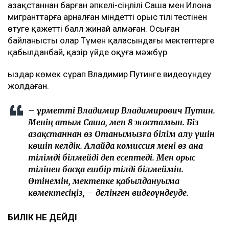
Қазақстаннан барған әпкелі-сіңлілі Саша мен Илона
мигранттарға арналған міндетті орыс тілі тестінен
өтуге қажетті балл жинай алмаған. Осыған
байланысты олар Түмен қаласындағы мектептерге
қабылданбай, қазір үйде оқуға мәжбүр.
Қыздар көмек сұрап Владимир Путинге видеоүндеу
жолдаған.
– Құрметті Владимир Владимирович Путин.
Менің атым Саша, мен 8 жастамын. Біз
Қазақстаннан өз Отанымызға білім алу үшін
көшіп келдік. Алайда комиссия мені өз ана
тілімді білмейді деп есептеді. Мен орыс
тілінен басқа ешбір тілді білмеймін.
Өтінемін, мектепке қабылдануыма
көмектесіңіз, – делінген видеоүндеуде.
БИЛІК НЕ ДЕЙДІ