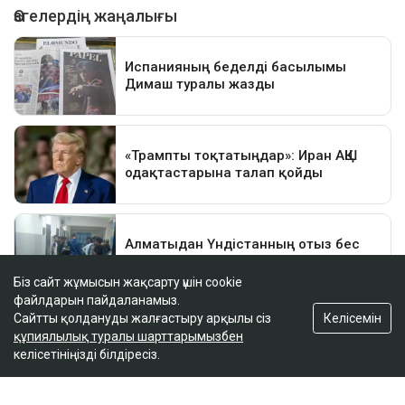
Біз сайт жұмысын жақсарту үшін cookie
файлдарын пайдаланамыз.
Келісемін
Сайтты қолдануды жалғастыру арқылы сіз
құпиялылық туралы шарттарымызбен
келісетініңізді білдіресіз.