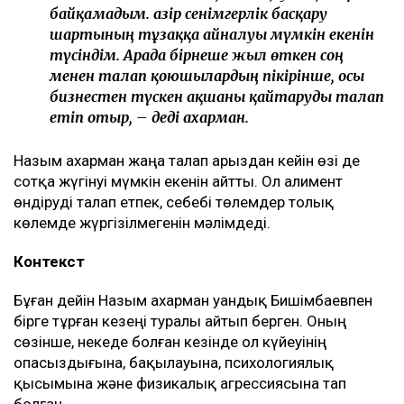
байқамадым. Қазір сенімгерлік басқару
шартының тұзаққа айналуы мүмкін екенін
түсіндім. Арада бірнеше жыл өткен соң
менен талап қоюшылардың пікірінше, осы
бизнестен түскен ақшаны қайтаруды талап
етіп отыр, – деді Қахарман.
Назым Қахарман жаңа талап арыздан кейін өзі де
сотқа жүгінуі мүмкін екенін айтты. Ол алимент
өндіруді талап етпек, себебі төлемдер толық
көлемде жүргізілмегенін мәлімдеді.
Контекст
Бұған дейін Назым Қахарман Қуандық Бишімбаевпен
бірге тұрған кезеңі туралы айтып берген. Оның
сөзінше, некеде болған кезінде ол күйеуінің
опасыздығына, бақылауына, психологиялық
қысымына және физикалық агрессиясына тап
болған.