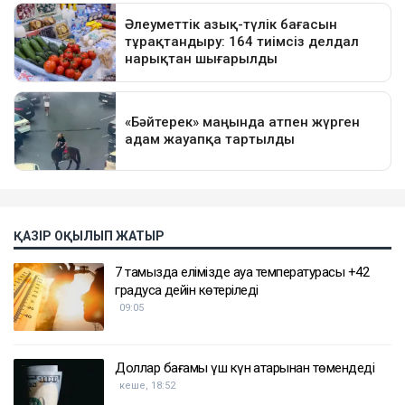
ҚАЗІР ОҚЫЛЫП ЖАТЫР
7 тамызда елімізде ауа температурасы +42
градусқа дейін көтеріледі
09:05
Доллар бағамы үш күн қатарынан төмендеді
кеше, 18:52