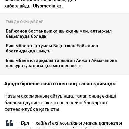
хабарлайды
Ulysmedia.kz
.
ТАҒЫ ДА ОҚЫҢЫЗДАР
Байжанов бостандыққа шыққанымен, алты жыл
бақылауда болады
Бишімбаевтың туысы Бақытжан Байжанов
бостандыққа шықты
Бишімбаев ісі арқылы танылған Айжан Аймағанова
прокуратурадағы қызметінен кетті
Арада бірнеше жыл өткен соң талап қойылды
Назым Қахарманның айтуынша, талап оның екінші
баласын дүниеге әкелгеннен кейін басқарған
фитнес-клубқа қатысты.
– Бұл – кейінгі екі жылдағы маған қатысты