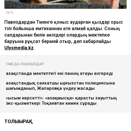
rg.ru
Павлодардан Түменге қоныс аударған қыздар орыс
тілі бойынша емтиханнан өте алмай қалды. Соның
салдарынан билік өкілдері олардың мектепке
баруына рұқсат бермей отыр, деп хабарлайды
Ulysmedia.kz
.
ТАҒЫ ДА ОҚЫҢЫЗДАР
Қазақстанда мектептегі екі пәннің атауы өзгереді
Қазақстандық саяхатшы Қырғызстан полициясына
шағымданып, Жапаровқа үндеу жасады
«Қысым көрсетті»: «Қазақмысқа» қарасты зауыттың
экс-қызметкері Тоқаевтан көмек сұрады
ТОЛЫҒЫРАҚ