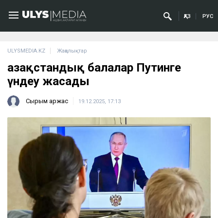
ҚАЗ
РУС
ULYSMEDIA.KZ
Жаңалықтар
Қазақстандық балалар Путинге
үндеу жасады
Сырым Қаржас
19.12.2025, 17:13