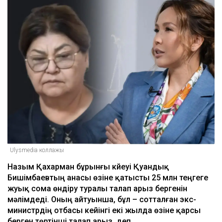
Ulysmedia коллажы
Назым Қахарман бұрынғы күйеуі Қуандық
Бишімбаевтың анасы өзіне қатысты 25 млн теңгеге
жуық сома өндіру туралы талап арыз бергенін
мәлімдеді. Оның айтуынша, бұл – сотталған экс-
министрдің отбасы кейінгі екі жылда өзіне қарсы
берген төртінші талап арыз, деп