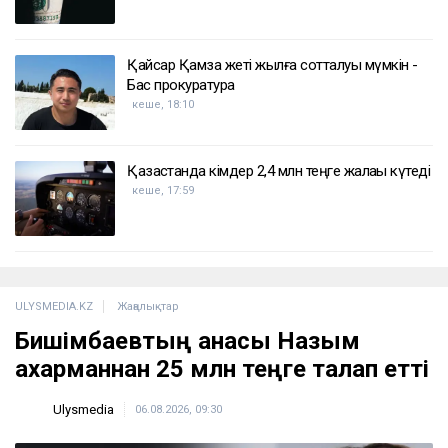
Қайсар Қамза жеті жылға сотталуы мүмкін -
Бас прокуратура
кеше, 18:10
Қазақстанда кімдер 2,4 млн теңге жалақы күтеді
кеше, 17:59
ULYSMEDIA.KZ
Жаңалықтар
Бишімбаевтың анасы Назым
Қахарманнан 25 млн теңге талап етті
Ulysmedia
06.08.2026, 09:30