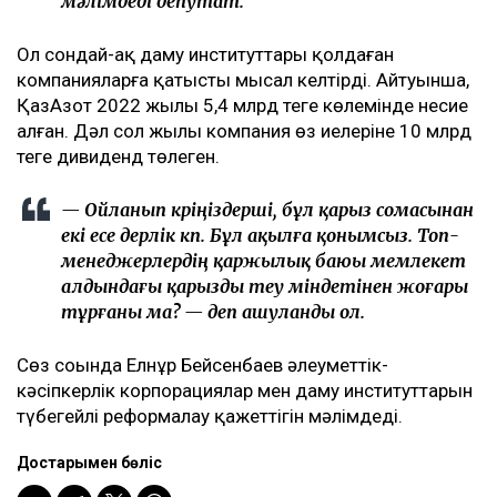
мәлімдеді депутат.
Ол сондай-ақ даму институттары қолдаған
компанияларға қатысты мысал келтірді. Айтуынша,
ҚазАзот 2022 жылы 5,4 млрд теңге көлемінде несие
алған. Дәл сол жылы компания өз иелеріне 10 млрд
теңге дивиденд төлеген.
— Ойланып көріңіздерші, бұл қарыз сомасынан
екі есе дерлік көп. Бұл ақылға қонымсыз. Топ-
менеджерлердің қаржылық баюы мемлекет
алдындағы қарызды өтеу міндетінен жоғары
тұрғаны ма? — деп ашуланды ол.
Сөз соңында Елнұр Бейсенбаев әлеуметтік-
кәсіпкерлік корпорациялар мен даму институттарын
түбегейлі реформалау қажеттігін мәлімдеді.
Достарыңмен бөліс