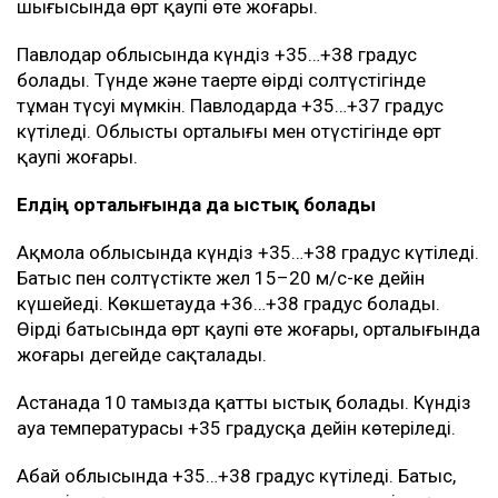
шығысында өрт қаупі өте жоғары.
Павлодар облысында күндіз +35…+38 градус
болады. Түнде және таңертең өңірдің солтүстігінде
тұман түсуі мүмкін. Павлодарда +35…+37 градус
күтіледі. Облыстың орталығы мен оңтүстігінде өрт
қаупі жоғары.
Елдің орталығында да ыстық болады
Ақмола облысында күндіз +35…+38 градус күтіледі.
Батыс пен солтүстікте жел 15–20 м/с-ке дейін
күшейеді. Көкшетауда +36…+38 градус болады.
Өңірдің батысында өрт қаупі өте жоғары, орталығында
жоғары деңгейде сақталады.
Астанада 10 тамызда қатты ыстық болады. Күндіз
ауа температурасы +35 градусқа дейін көтеріледі.
Абай облысында +35…+38 градус күтіледі. Батыс,