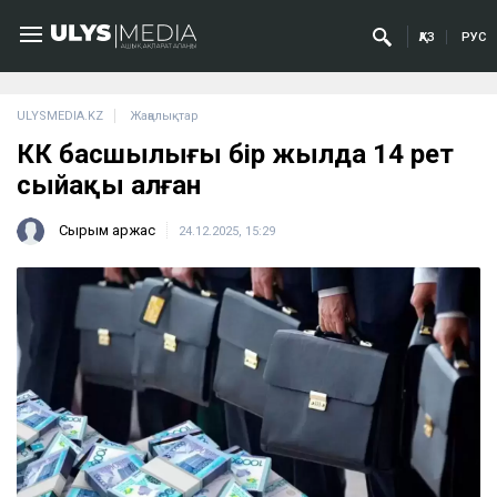
ҚАЗ
РУС
ULYSMEDIA.KZ
Жаңалықтар
ӘКК басшылығы бір жылда 14 рет
сыйақы алған
Сырым Қаржас
24.12.2025, 15:29