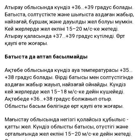
Атырау облысында күндіз +36…+39 градус болады.
Батыста, солтүстікте және шығыста аздаған жаңбыр,
найзағай, бұршақ және дауылды жел болуы мүмкін.
Кей жерлерде жел екпіні 15–20 м/с-ке жетеді.
Атырау қаласында +37…+39 градус күтіледі. Өрт
қаупі өте жоғары.
Батыста да аптап басылмайды
Ақтөбе облысында күндіз ауа температурасы +35…
+38 градус болады. Өңірдің батысы мен солтүстігінде
аздаған жаңбыр жауып, найзағай ойнайды. Күндіз
кей жерлерде жел 15–18 м/с-ке дейін күшейеді.
Ақтөбеде +36…+38 градус болжанып отыр.
Облыстың басым бөлігінде өрт қаупі өте жоғары.
Маңғыстау облысында негізгі қолайсыз құбылыс -
қатты жел. Күндіз облыстың батысы, оңтүстігі және
орталығында жел екпіні 15–20 м/с-ке дейін жетеді.