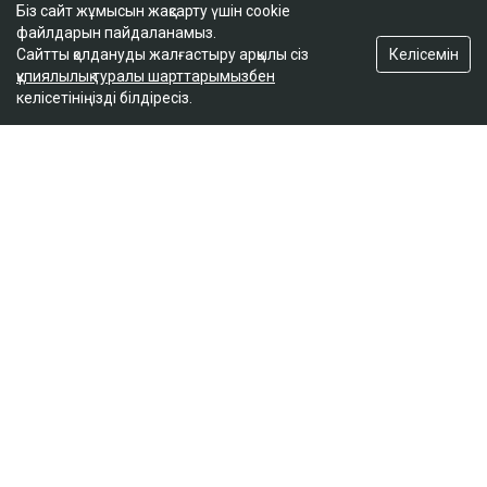
Біз сайт жұмысын жақсарту үшін cookie
файлдарын пайдаланамыз.
Келісемін
Сайтты қолдануды жалғастыру арқылы сіз
құпиялылық туралы шарттарымызбен
келісетініңізді білдіресіз.
ҚАЗІР ОҚЫЛЫП ЖАТЫР
Ажырасу, алимент, бала дауы: Қазақстан
соттарындағы отбасылық істер көбейіп
келеді
14:14