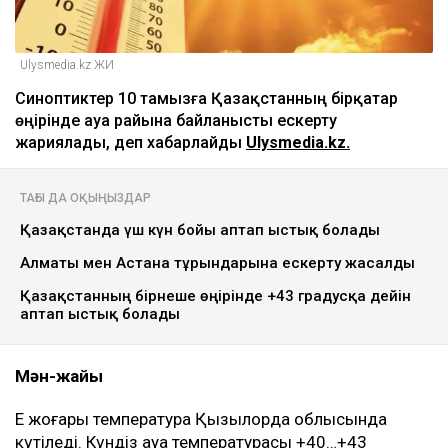
Ulysmedia.kz ЖИ
Синоптиктер 10 тамызға Қазақстанның бірқатар
өңірінде ауа райына байланысты ескерту
жариялады, деп хабарлайды
Ulysmedia.kz.
ТАҒЫ ДА ОҚЫҢЫЗДАР
Қазақстанда үш күн бойы аптап ыстық болады
Алматы мен Астана тұрғындарына ескерту жасалды
Қазақстанның бірнеше өңірінде +43 градусқа дейін
аптап ыстық болады
Мән-жайы
Ең жоғары температура Қызылорда облысында
күтіледі. Күндіз ауа температурасы +40…+43