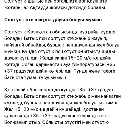
Солтүстік-шығыс пен орталықта өрт қаупі өте
жоғары, ал Ақтауда жоғары деңгейде болады.
Солтүстікте шаңды дауыл болуы мүмкін
Солтүстік Қазақстан облысында ауа райы күрделі
болады. Батыс пен солтүстікте жаңбыр жауып,
найзағай ойнайды, бұршақ пен дауылды жел болуы
мүмкін. Күндіз оңтүстік пен оңтүстік-батыста шаңды
дауыл күтіледі. Желдің екпіні 15–20 м/с-ке дейін
жетеді. Соған қарамастан ауа температурасы +35…
+37 градусқа дейін көтеріледі. Түнде және таңертең
батыста тұман түсуі мүмкін.
Қостанай облысында да күндіз +35…+37 градус
болады. Батыс пен солтүстікте жаңбыр мен найзағай
күтіледі, бұршақ пен дауылды жел болуы ықтимал.
Жел 15–20 м/с-ке дейін күшейеді. Қостанай
қаласында +35…+37 градус және екпінді жел
болжанып отыр. Облыстың оңтүстігі мен оңтүстік-