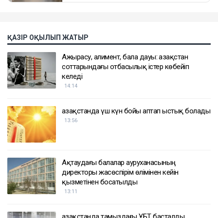
ҚАЗІР ОҚЫЛЫП ЖАТЫР
Ажырасу, алимент, бала дауы: Қазақстан
соттарындағы отбасылық істер көбейіп
келеді
14:14
Қазақстанда үш күн бойы аптап ыстық болады
13:56
Ақтаудағы балалар ауруханасының
директоры жасөспірім өлімінен кейін
қызметінен босатылды
13:11
Қазақстанда тамыздағы ҰБТ басталды