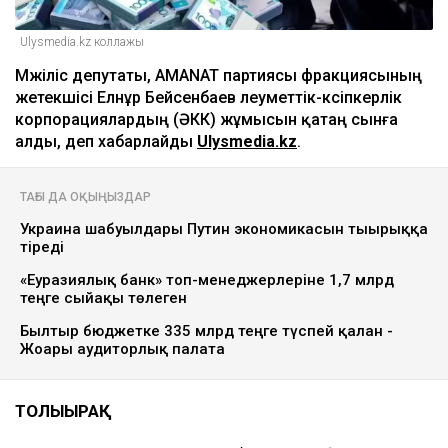
Ulysmedia.kz коллажы
Мәжіліс депутаты, AMANAT партиясы фракциясының
жетекшісі Елнұр Бейсенбаев әлеуметтік-кәсіпкерлік
корпорациялардың (ӘКК) жұмысын қатаң сынға
алды, деп хабарлайды
Ulysmedia.kz
.
ТАҒЫ ДА ОҚЫҢЫЗДАР
Украина шабуылдары Путин экономикасын тығырыққа
тіреді
«Еуразиялық банк» топ-менеджерлеріне 1,7 млрд
теңге сыйақы төлеген
Былтыр бюджетке 335 млрд теңге түспей қалған -
Жоғары аудиторлық палата
ТОЛЫҒЫРАҚ