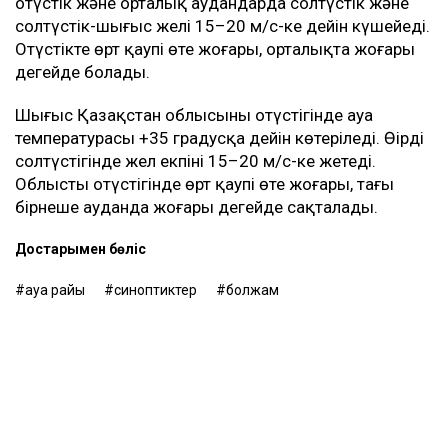
оңтүстік және орталық аудандарда солтүстік және
солтүстік-шығыс желі 15–20 м/с-ке дейін күшейеді.
Оңтүстікте өрт қаупі өте жоғары, орталықта жоғары
деңгейде болады.
Шығыс Қазақстан облысының оңтүстігінде ауа
температурасы +35 градусқа дейін көтеріледі. Өңірдің
солтүстігінде жел екпіні 15–20 м/с-ке жетеді.
Облыстың оңтүстігінде өрт қаупі өте жоғары, тағы
бірнеше ауданда жоғары деңгейде сақталады.
Достарыңмен бөліс
ауа райы
синоптиктер
болжам