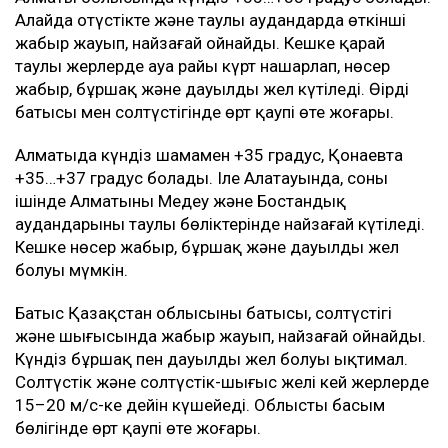
Алайда оңтүстікте және таулы аудандарда өткінші
жаңбыр жауып, найзағай ойнайды. Кешке қарай
таулы жерлерде ауа райы күрт нашарлап, нөсер
жаңбыр, бұршақ және дауылды жел күтіледі. Өңірдің
батысы мен солтүстігінде өрт қаупі өте жоғары.
Алматыда күндіз шамамен +35 градус, Қонаевта
+35…+37 градус болады. Іле Алатауында, соның
ішінде Алматының Медеу және Бостандық
аудандарының таулы бөліктерінде найзағай күтіледі.
Кешке нөсер жаңбыр, бұршақ және дауылды жел
болуы мүмкін.
Батыс Қазақстан облысының батысы, солтүстігі
және шығысында жаңбыр жауып, найзағай ойнайды.
Күндіз бұршақ пен дауылды жел болуы ықтимал.
Солтүстік және солтүстік-шығыс желі кей жерлерде
15–20 м/с-ке дейін күшейеді. Облыстың басым
бөлігінде өрт қаупі өте жоғары.