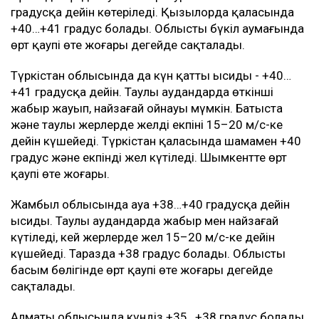
градусқа дейін көтеріледі. Қызылорда қаласында
+40…+41 градус болады. Облыстың бүкіл аумағында
өрт қаупі өте жоғары деңгейде сақталады.
Түркістан облысында да күн қатты ысиды - +40…
+41 градусқа дейін. Таулы аудандарда өткінші
жаңбыр жауып, найзағай ойнауы мүмкін. Батыста
және таулы жерлерде желдің екпіні 15–20 м/с-ке
дейін күшейеді. Түркістан қаласында шамамен +40
градус және екпінді жел күтіледі. Шымкентте өрт
қаупі өте жоғары.
Жамбыл облысында ауа +38…+40 градусқа дейін
ысиды. Таулы аудандарда жаңбыр мен найзағай
күтіледі, кей жерлерде жел 15–20 м/с-ке дейін
күшейеді. Таразда +38 градус болады. Облыстың
басым бөлігінде өрт қаупі өте жоғары деңгейде
сақталады.
Алматы облысында күндіз +35…+38 градус болады.