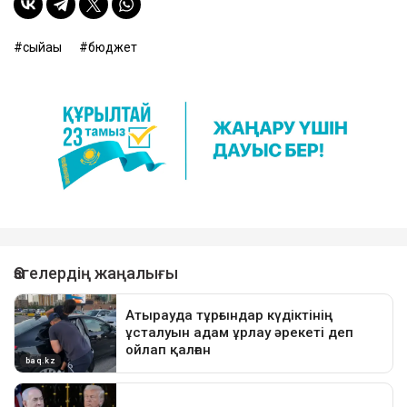
сыйақы
бюджет