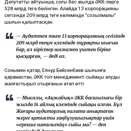
Депутаттың айтуынша, соңғы бес жылда ӘКК-лерге
528 млрд теңге бөлінген. Алайда 13 корпорацияның
сегізінде 209 млрд теңге көлемінде “созылмалы”
шығын қалыптасқан.
— Аудиттен өткен 13 корпорацияның сегізінде
209 млрд теңге көлемінде тұрақты шығын
бар, ал кірістер шамамен үштен біріне
қысқарған, — деді ол.
Сонымен қатар, Елнұр Бейсенбаев шығынға
қарамастан, ӘКК топ-менеджменті сыйақы алуды
жалғастырып отырғанын атап өтті.
— Мысалы, «Ақжайық» ӘКК басшылығы бір
жылда 14 айлық көлемінде сыйақы алған. Бұл
Жоғары аудиторлық палата анықтаған
жерге қатысты заңбұзушылықтар үшін
«ерекше нәтиженің» сыйы ма? — деп