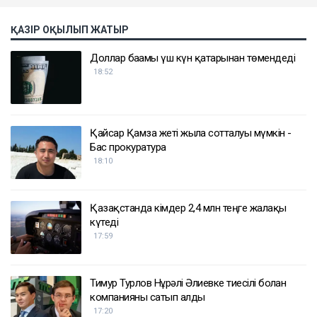
ҚАЗІР ОҚЫЛЫП ЖАТЫР
Доллар бағамы үш күн қатарынан төмендеді
18:52
Қайсар Қамза жеті жылға сотталуы мүмкін -
Бас прокуратура
18:10
Қазақстанда кімдер 2,4 млн теңге жалақы
күтеді
17:59
Тимур Турлов Нұрәлі Әлиевке тиесілі болған
компанияны сатып алды
17:20