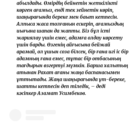
қабылдады. Өмірдің бейнетін жеткілікті
көрген ағамыз, енді тек зейнетін көріп,
шаңырағында береке мен бақыт кетпесін.
Алпысқа жасқа толғанын ескеріп, ағамыздың
иығына шапан да жаптық. Біз бұл істі
жариялау үшін емес, адамға қолдау көрсету
үшін бардық. Өзгенің қайғысына бейжай
қарамай, қол ұшын соза білсек, бір ғана игі іс бір
адамның ғана емес, тұтас бір отбасының
тағдырын өзгертуі мүмкін. Барша халықтың
атынан Рахат ағаны жаңа баспанасымен
құттықтадық. Жаңа шаңырағында құт-береке,
шаттық кетпесін деп тіледік, – деді
кәсіпкер Азамат Усимбеков.