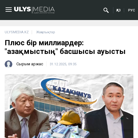
ҚАЗ
РУС
ULYSMEDIA.KZ
Жаңалықтар
Плюс бір миллиардер:
"Қазақмыстың" басшысы ауысты
Сырым Қаржас
31.12.2025, 09:35