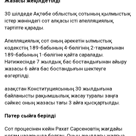
Жазасы жеңілдетілді
30 шілдеде Ақтөбе облыстық сотының қылмыстық
істер жөніндегі сот алқасы істі апелляциялық
тәртіпте қарады.
Апелляциялық сот оның әрекетін Қылмыстық
кодекстің 189-бабының 4-бөлігінің 2-тармағынан
189-бабының 1-бөлігіне қайта саралады.
Нәтижесінде 7 жылдық бас бостандығынан айыру
жазасы 6 айға бас бостандығын шектеуге
өзгертілді.
Қазақстан Конституциясының 30 жылдығына
байланысты рақымшылық жасау туралы заңға
сәйкес оның жазасы тағы 3 айға қысқартылды.
Пәтер сыйға берілді
Сот процесінен кейін Рахат Сәрсеновтің жағдайы
қоғам назарында болған. Оның ауылдағы жалғыз