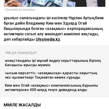
Ulysmedia.kz коллажы
Құрылыс саласындағы ірі кәсіпкер Нұрлан Артықбаев
бұған дейін Владимир Ким мен Эдуард Огай
бақылауында болған «Қазақмыс» корпорациясының
активтерін сатып алу жөніндегі мәмілені аяқтады,
деп хабарлайды
Ulysmedia.kz
.
ТАҒЫ ДА ОҚЫҢЫЗДАР
Қазақстандағы ірі мұнай өңдеу зауыттарының бірінің
басшысы ауысуы мүмкін
«Қысым көрсетті»: «Қазақмысқа» қарасты зауыттың
экс-қызметкері Тоқаевтан көмек сұрады
Ким мен Огай «Қазақмыс» компаниясының бұрынғы
активтерінен 400 млрд теңге дивиденд алды
МӘМІЛЕ ЖАСАЛДЫ