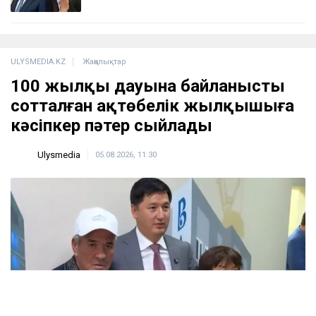
ULYSMEDIA.KZ
Жаңалықтар
100 жылқы дауына байланысты
сотталған ақтөбелік жылқышыға
кәсіпкер пәтер сыйлады
Ulysmedia
05.08.2026, 11:30