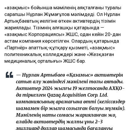
«Қазақмыс» бойынша мәміленің аяқталғаны туралы
сарапшы Нұрлан Жұмағұлов мәлімдеді. Ол Нұрлан
Артықбаевтың иелігіне өткен активтердің тізімін
жариялады. Тізімнің алғашқы қатарында —
«Қазақмыс Корпорациясы» ЖШС, одан кейін 20-дан
астам компания көрсетілген. Олардың қатарында
«Партнёр» апаттық-құтқару қызметі, «Қазақмыс»
политехникалық колледждері және «Жезқазған
медициналық орталығы» ЖШС бар.
— Нұрлан Артықбаев «Қазақмыс» активтерін
сатып алу жөніндегі мәмілені толық аяқтады.
Активтер 2024 жылғы 19 желтоқсанда АХҚО-
да тіркелген Qazaq Acquisition Corp. Ltd.
компаниясының қарамағына өтті (келіссөздер
шамамен бір жылға созылған болуы мүмкін).
Мәміленің нақты сомасы жарияланған жоқ,
алайда активтердің жалпы құны 2–3
миллиард доллар шамасында бағалануы