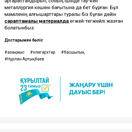
әртараптандырып, соның ішінде тау-кен
металлургия кешені бағытына да бет бұрған. Бұл
мәміленің алғышарттары туралы біз бұған дейін
сараптамалық материалда
егжей-тегжейлі жазған
болатынбыз.
Достарыңмен бөліс
Қазақмыс
олигархтар
басшылық
Нұрлан Артықбаев