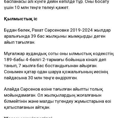
баспанасы әлі күнге дейін кепілде тұр. Оны босату
үшін 10 млн теңге төлеуі қажет.
Қылмыстық іс
Бұдан бөлек, Рахат Сәрсеновке 2019-2024 жылдар
аралығында 39 бас жылқыны жымқырды деген
айып тағылған.
Мұғалжар аудандық соты оны Қылмыстық кодекстің
189-бабы 4-бөлігі 2-тармағы бойынша кінәлі деп
танып, 7 жылға бас бостандығынан айырған.
Сонымен қатар одан шаруа қожалығының иесінің
пайдасына 30 млн теңге өндірілген.
Алайда Сәрсенов өзіне тағылған айыпты толық
мойындамаған. Ол жылқылардың жоғалғанын
білмейтінін және малды түгендеу жұмыстарына өзі
қатыспағанын айтқан.