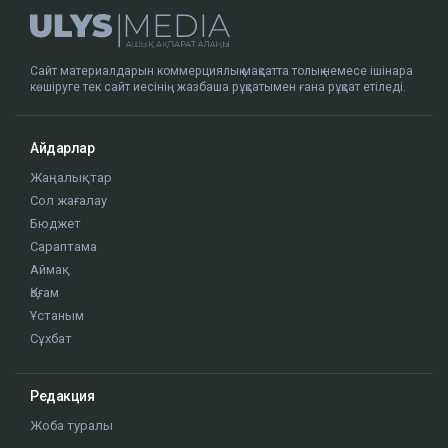
Сайт материалдарын коммерциялық мақсатта толық немесе ішінара
көшіруге тек сайт иесінің жазбаша рұқсатымен ғана рұқсат етіледі.
Айдарлар
Жаңалықтар
Сол жағалау
Бюджет
Сараптама
Аймақ
Қоғам
Ұстаным
Сұхбат
Редакция
Жоба туралы