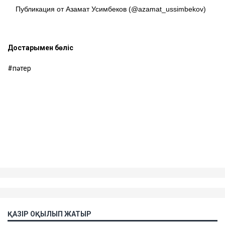
Публикация от Азамат Усимбеков (@azamat_ussimbekov)
Достарыңмен бөліс
пәтер
ҚАЗІР ОҚЫЛЫП ЖАТЫР