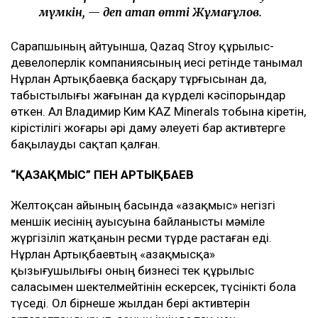
мүмкін, — деп атап өтті Жұмағұлов.
Сарапшының айтуынша, Qazaq Stroy құрылыс-
девелоперлік компаниясының иесі ретінде танымал
Нұрлан Артықбаевқа басқару тұрғысынан да,
табыстылығы жағынан да күрделі кәсіпорындар
өткен. Ал Владимир Ким KAZ Minerals тобына кіретін,
кірістілігі жоғары әрі даму әлеуеті бар активтерге
бақылауды сақтап қалған.
“ҚАЗАҚМЫС” ПЕН АРТЫҚБАЕВ
Желтоқсан айының басында «Қазақмыс» негізгі
меншік иесінің ауысуына байланысты мәміле
жүргізіліп жатқанын ресми түрде растаған еді.
Нұрлан Артықбаевтың «Қазақмысқа»
қызығушылығы оның бизнесі тек құрылыс
саласымен шектелмейтінін ескерсек, түсінікті бола
түседі. Ол бірнеше жылдан бері активтерін