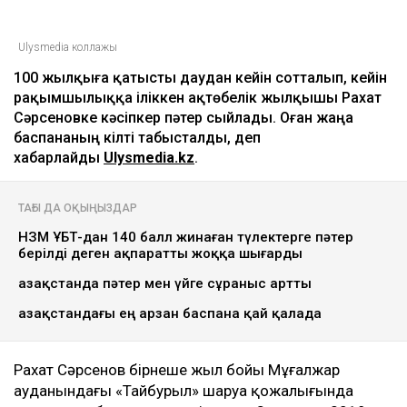
Ulysmedia коллажы
100 жылқыға қатысты даудан кейін сотталып, кейін
рақымшылыққа іліккен ақтөбелік жылқышы Рахат
Сәрсеновке кәсіпкер пәтер сыйлады. Оған жаңа
баспананың кілті табысталды, деп
хабарлайды
Ulysmedia.kz
.
ТАҒЫ ДА ОҚЫҢЫЗДАР
НЗМ ҰБТ-дан 140 балл жинаған түлектерге пәтер
берілді деген ақпаратты жоққа шығарды
Қазақстанда пәтер мен үйге сұраныс артты
Қазақстандағы ең арзан баспана қай қалада
Рахат Сәрсенов бірнеше жыл бойы Мұғалжар
ауданындағы «Тайбурыл» шаруа қожалығында