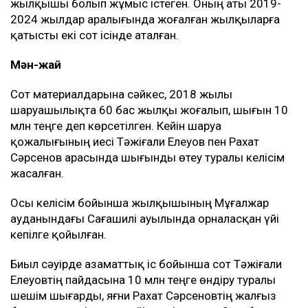
жылқышы болып жұмыс істеген. Оның аты 2019-
2024 жылдар аралығында жоғалған жылқыларға
қатысты екі сот ісінде аталған.
Мән-жай
Сот материалдарына сәйкес, 2018 жылы
шаруашылықта 60 бас жылқы жоғалып, шығын 10
млн теңге деп көрсетілген. Кейін шаруа
қожалығының иесі Тәжіғали Елеуов пен Рахат
Сәрсенов арасында шығынды өтеу туралы келісім
жасалған.
Осы келісім бойынша жылқышының Мұғалжар
ауданындағы Сағашилі ауылында орналасқан үйі
кепілге қойылған.
Биыл сәуірде азаматтық іс бойынша сот Тәжіғали
Елеуовтің пайдасына 10 млн теңге өндіру туралы
шешім шығарды, яғни Рахат Сәрсеновтің жалғыз