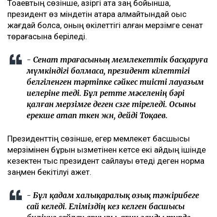
Тоқаевтың сөзінше, қазіргі ата заң бойынша,
президент өз міндетін атқара алмайтындай оқыс
жағдай болса, оның өкілеттігі қалған мерзімге сенат
төрағасына беріледі.
- Сенат төрағасының мемлекеттік басқаруға
мүмкіндігі болмаса, президент өкілеттігі
белгіленген тәртіпке сәйкес тиісті лауазым
иелеріне өтеді. Бұл ретте мәселенің бәрі
қалған мерзімге деген сөзге тіреледі. Осыны
ерекше атап өткен жөн, дейді Тоқаев.
Президенттің сөзінше, егер мемлекет басшысы
мерзімінен бұрын қызметінен кетсе екі айдың ішінде
кезектен тыс президент сайлауы өтеді деген норма
заңмен бекітілуі қажет.
- Бұл қадам халықаралық озық тәжірибеге
сай келеді. Еліміздің кез келген басшысы