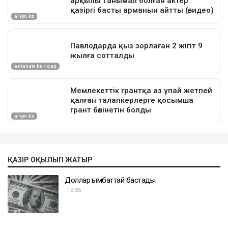
ҚАЗІР ОҚЫЛЫП ЖАТЫР
Доллар қымбаттай бастады
19:35