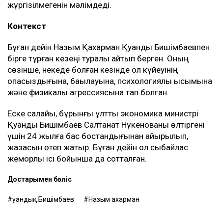
жүргізілмегенін мәлімдеді.
Контекст
Бұған дейін Назым Қахарман Қуандық Бишімбаевпен
бірге тұрған кезеңі туралы айтып берген. Оның
сөзінше, некеде болған кезінде ол күйеуінің
опасыздығына, бақылауына, психологиялық қысымына
және физикалық агрессиясына тап болған.
Еске салайық, бұрынғы ұлттық экономика министрі
Қуандық Бишімбаев Салтанат Нүкенованы өлтіргені
үшін 24 жылға бас бостандығынан айырылып,
жазасын өтеп жатыр. Бұған дейін ол сыбайлас
жемқорлық ісі бойынша да сотталған.
Достарыңмен бөліс
Қуандық Бишімбаев
Назым Қахарман