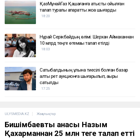
ҚазМұнайГаз Қашағанға қатысты қойылған
талап туралы ақпаратты жоққа шығарды
18:20
Нұрай Серікбайдың өлімі: Шерхан Аймаханнан
10 млрд теңге өтемақы талап етілді
18:03
Сатыбалдының ұлына тиесілі болған базар
алты рет аукционға шығарылып, ақыры
сатылды
17:25
ULYSMEDIA.KZ
Жаңалықтар
Бишімбаевтың анасы Назым
Қахарманнан 25 млн теңге талап етті