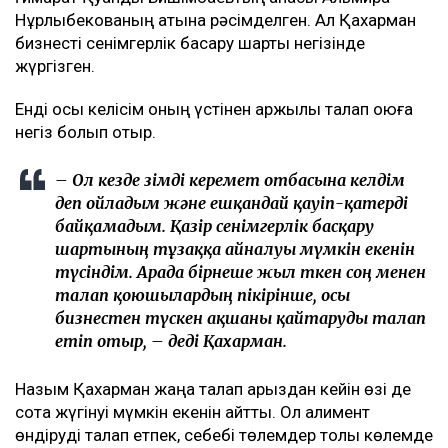
Нұрлыбекованың атына рәсімделген. Ал Қахарман
бизнесті сенімгерлік басқару шарты негізінде
жүргізген.
Енді осы келісім оның үстінен қаржылық талап қоюға
негіз болып отыр.
– Ол кезде өзімді керемет отбасына келдім
деп ойладым және ешқандай қауіп-қатерді
байқамадым. Қазір сенімгерлік басқару
шартының тұзаққа айналуы мүмкін екенін
түсіндім. Арада бірнеше жыл өткен соң менен
талап қоюшылардың пікірінше, осы
бизнестен түскен ақшаны қайтаруды талап
етіп отыр, – деді Қахарман.
Назым Қахарман жаңа талап арыздан кейін өзі де
сотқа жүгінуі мүмкін екенін айтты. Ол алимент
өндіруді талап етпек, себебі төлемдер толық көлемде