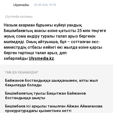
Ulysmedia
06.08.2026, 09:30
Ulysmedia коллажы
Назым Қахарман бұрынғы күйеуі Қуандық
Бишімбаевтың анасы өзіне қатысты 25 млн теңгеге
жуық сома өндіру туралы талап арыз бергенін
мәлімдеді. Оның айтуынша, бұл – сотталған экс-
министрдің отбасы кейінгі екі жылда өзіне қарсы
берген төртінші талап арыз, деп
хабарлайды
Ulysmedia.kz
.
ТАҒЫ ДА ОҚЫҢЫЗДАР
Байжанов бостандыққа шыққанымен, алты жыл
бақылауда болады
Бишімбаевтың туысы Бақытжан Байжанов
бостандыққа шықты
Бишімбаев ісі арқылы танылған Айжан Аймағанова
прокуратурадағы қызметінен кетті