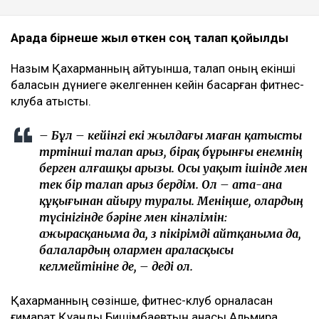
Арада бірнеше жыл өткен соң талап қойылды
Назым Қахарманның айтуынша, талап оның екінші
баласын дүниеге әкелгеннен кейін басқарған фитнес-
клубқа қатысты.
– Бұл – кейінгі екі жылдағы маған қатысты
төртінші талап арыз, бірақ бұрынғы енемнің
берген алғашқы арызы. Осы уақыт ішінде мен
тек бір талап арыз бердім. Ол – ата-ана
құқығынан айыру туралы. Меніңше, олардың
түсінігінде бәріне мен кінәлімін:
ажырасқаныма да, өз пікірімді айтқаныма да,
балалардың олармен араласқысы
келмейтініне де, – деді ол.
Қахарманның сөзінше, фитнес-клуб орналасқан
ғимарат Қуандық Бишімбаевтың анасы Альмира