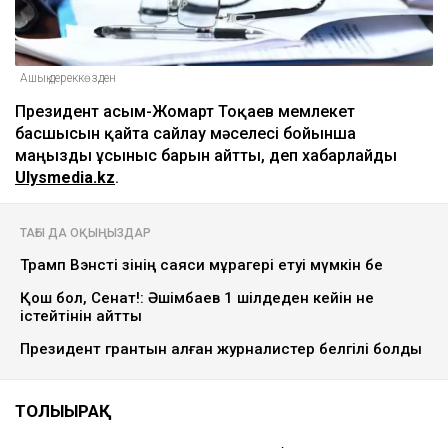
Ашық дереккөзден
Президент Қасым-Жомарт Тоқаев мемлекет
басшысын қайта сайлау мәселесі бойынша
маңызды ұсыныс барын айтты, деп хабарлайды
Ulysmedia.kz
.
ТАҒЫ ДА ОҚЫҢЫЗДАР
Трамп Вэнсті өзінің саяси мұрагері етуі мүмкін бе
Қош бол, Сенат!: Әшімбаев 1 шілдеден кейін не
істейтінін айтты
Президент грантын алған журналистер белгілі болды
ТОЛЫҒЫРАҚ