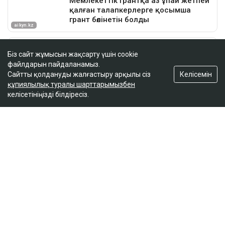
Біз сайт жұмысын жақсарту үшін cookie
файлдарын пайдаланамыз.
Келісемін
Сайтты қолдануды жалғастыру арқылы сіз
құпиялылық туралы шарттарымызбен
келісетініңізді білдіресіз.
ҚАЗІР ОҚЫЛЫП ЖАТЫР