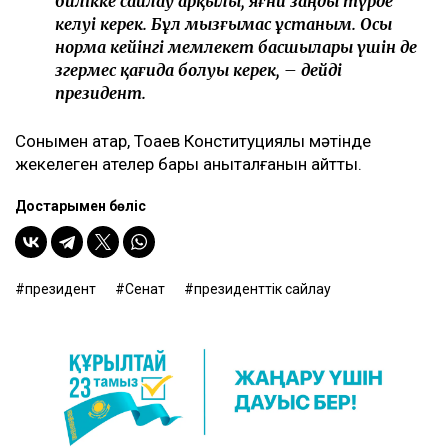
билікке сайлау арқылы, яғни заңды түрде
келуі керек. Бұл мызғымас ұстаным. Осы
норма кейінгі мемлекет басшылары үшін де
өзгермес қағида болуы керек, – дейді
президент.
Сонымен қатар, Тоқаев Конституциялық мәтінде
жекелеген қателер бары анықталғанын айтты.
Достарыңмен бөліс
президент
Сенат
президенттік сайлау