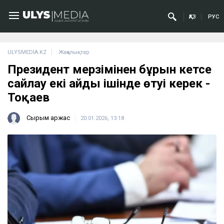
ҚАЗ
РУС
ULYSMEDIA.KZ
Жаңалықтар
Президент мерзімінен бұрын кетсе
сайлау екі айдың ішінде өтуі керек -
Тоқаев
Сырым Қаржас
20.01.2026, 13:18