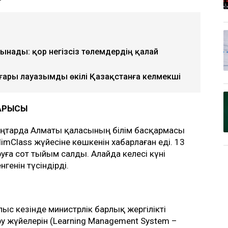
ынады: қор негізсіз төлемдердің қалай
ғары лауазымды өкілі Қазақстанға келмекші
ДАРЫСЫ
қаңтарда Алматы қаласының білім басқармасы
imClass жүйесіне көшкенін хабарлаған еді. 13
уға сот тыйым салды. Алайда келесі күні
нгенін түсіндірді.
с кезінде министрлік барлық жергілікті
ру жүйелерін (Learning Management System –