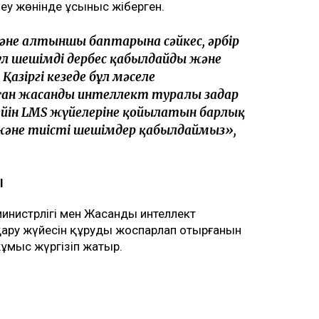
пеу жөнінде ұсыныс жіберген.
 және алтыншы баптарына сәйкес, әрбір
ұл шешімді дербес қабылдайды және
Қазіргі кезеңде бұл мәселе
ан жасанды интеллект туралы заңдар
дейін LMS жүйелеріне қойылатын барлық
әне тиісті шешімдер қабылдаймыз»,
Ы
инистрлігі мен Жасанды интеллект
сқару жүйесін құруды жоспарлап отырғанын
жұмыс жүргізіп жатыр.