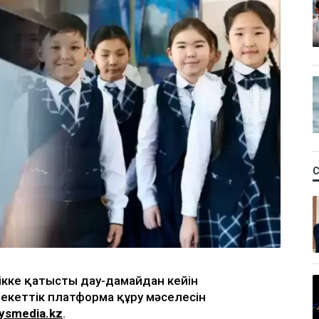
ікке қатысты дау-дамайдан кейін
лекеттік платформа құру мәселесін
lysmedia.kz
.