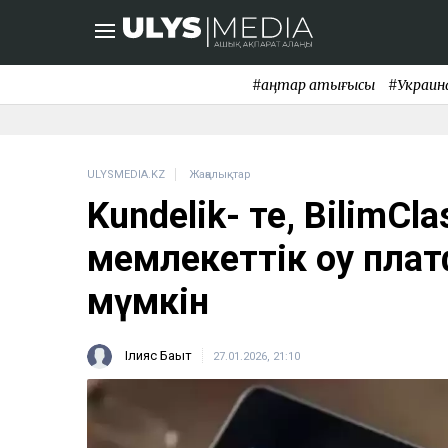
#қаңтар қақтығысы
#Украин
ULYSMEDIA.KZ
Жаңалықтар
Kundelik- те, BilimCl
мемлекеттік оқу пла
мүмкін
Ілияс Бақыт
27.01.2026, 21:10