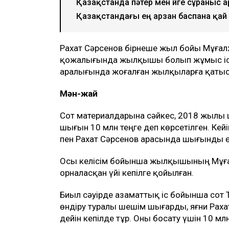
Ulysmedia коллажы
100 жылқыға қатысты даудан кейін со
ақтөбелік жылқышы Рахат Сәрсеновке 
баспананың кілті табысталды, деп ха
ТАҒЫ ДА ОҚЫҢЫЗДАР
НЗМ ҰБТ-дан 140 балл жинаған түлекте
шығарды
Қазақстанда пәтер мен үйге сұраныс 
Қазақстандағы ең арзан баспана қай