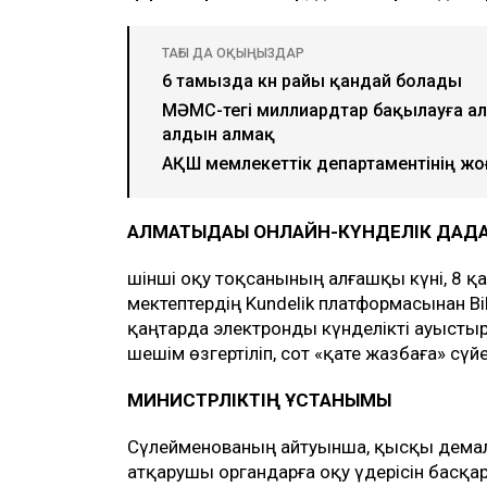
ТАҒЫ ДА ОҚЫҢЫЗДАР
6 тамызда күн райы қандай болады
МӘМС-тегі миллиардтар бақылауға ал
алдын алмақ
АҚШ мемлекеттік департаментінің жо
АЛМАТЫДАҒЫ ОНЛАЙН-КҮНДЕЛІК ДАҒ
Үшінші оқу тоқсанының алғашқы күні, 8 
мектептердің Kundelik платформасынан Bil
қаңтарда электронды күнделікті ауыстыр
шешім өзгертіліп, сот «қате жазбаға» сүйе
МИНИСТРЛІКТІҢ ҰСТАНЫМЫ
Сүлейменованың айтуынша, қысқы демалы
атқарушы органдарға оқу үдерісін басқа