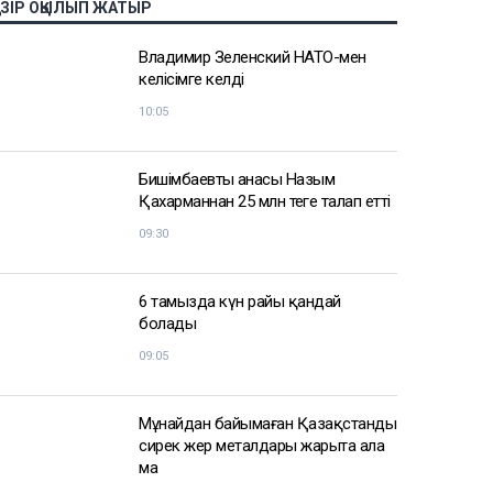
АЗІР ОҚЫЛЫП ЖАТЫР
Владимир Зеленский НАТО-мен
келісімге келді
10:05
Бишімбаевтың анасы Назым
Қахарманнан 25 млн теңге талап етті
09:30
6 тамызда күн райы қандай
болады
09:05
Мұнайдан байымаған Қазақстанды
сирек жер металдары жарыта ала
ма