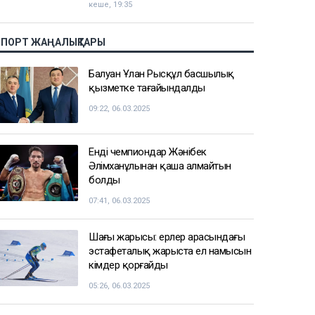
кеше, 19:35
СПОРТ ЖАҢАЛЫҚТАРЫ
Балуан Ұлан Рысқұл басшылық
қызметке тағайындалды
09:22, 06.03.2025
Енді чемпиондар Жәнібек
Әлімханұлынан қаша алмайтын
болды
07:41, 06.03.2025
Шаңғы жарысы: ерлер арасындағы
эстафеталық жарыста ел намысын
кімдер қорғайды
05:26, 06.03.2025