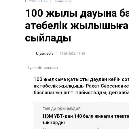
ULYSMEDIA.KZ
Жаңалықтар
100 жылқы дауына б
ақтөбелік жылқышыға
сыйлады
Ulysmedia
05.08.2026, 11:30