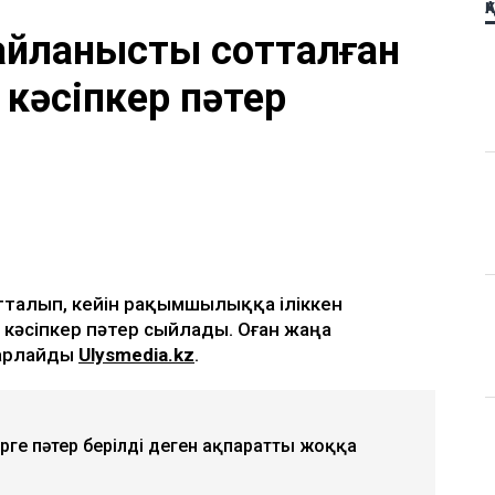
Қ
айланысты сотталған
 кәсіпкер пәтер