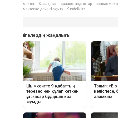
мектеп
Қазақстан
қазақстандықтар
аралас мект
мектепке дейінгі оқыту
Kundelik.kz