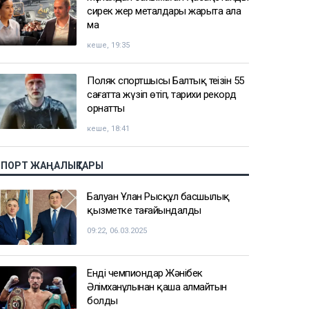
сирек жер металдары жарыта ала
ма
кеше, 19:35
Поляк спортшысы Балтық теңізін 55
сағатта жүзіп өтіп, тарихи рекорд
орнатты
кеше, 18:41
СПОРТ ЖАҢАЛЫҚТАРЫ
Балуан Ұлан Рысқұл басшылық
қызметке тағайындалды
09:22, 06.03.2025
Енді чемпиондар Жәнібек
Әлімханұлынан қаша алмайтын
болды