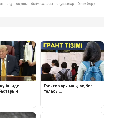
еп
оқу
оқушы
білім саласы
оқушылар
білім беру