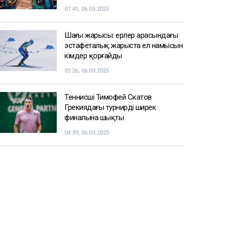
07:41, 06.03.2025
Шаңғы жарысы: ерлер арасындағы
эстафеталық жарыста ел намысын
кімдер қорғайды
05:26, 06.03.2025
Теннисші Тимофей Скатов
Грекиядағы турнирдің ширек
финалына шықты
04:39, 06.03.2025