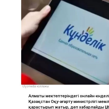
Ulysmedia коллажы
Алматы мектептеріндегі онлайн-күндел
Қазақстан Оқу-ағарту министрлігі мем
қарастырып жатыр, деп хабарлайды
U