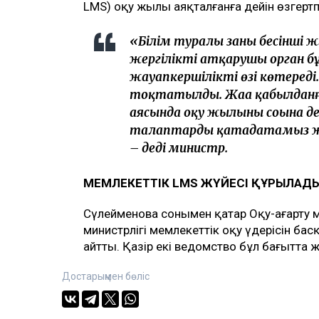
LMS) оқу жылы аяқталғанға дейін өзгерт
«Білім туралы заңның бесінші
жергілікті атқарушы орган б
жауапкершілікті өзі көтереді. 
тоқтатылды. Жаңа қабылданғ
аясында оқу жылының соңына 
талаптарды қатаңдатамыз ж
– деді министр.
МЕМЛЕКЕТТІК LMS ЖҮЙЕСІ ҚҰРЫЛАД
Сүлейменова сонымен қатар Оқу-ағарту м
министрлігі мемлекеттік оқу үдерісін ба
айтты. Қазір екі ведомство бұл бағытта 
Достарыңмен бөліс