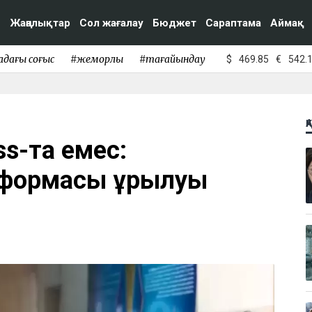
Жаңалықтар
Сол жағалау
Бюджет
Сараптама
Аймақ
адағы соғыс
#жемқорлық
#тағайындау
$
469.85
€
542.
Қ
ass-та емес:
тформасы құрылуы