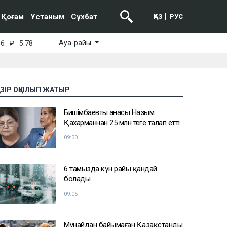
Қоғам
Ұстаным
Сұхбат
ҚАЗ
РУС
Ауа-райы
16
₽
5.78
АЗІР ОҚЫЛЫП ЖАТЫР
Бишімбаевтың анасы Назым
Қахарманнан 25 млн теңге талап етті
09:30
6 тамызда күн райы қандай
болады
09:05
Мұнайдан байымаған Қазақстанды