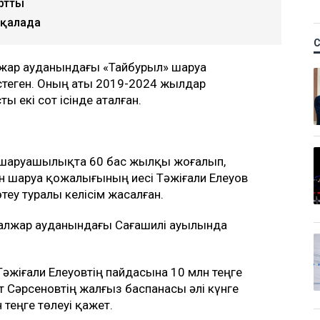
тталып, кейін рақымшылыққа іліккен
кәсіпкер пәтер сыйлады. Оған жаңа
барлайды
Ulysmedia.kz
.
рге пәтер берілді деген ақпаратты жоққа
артты
 қалада