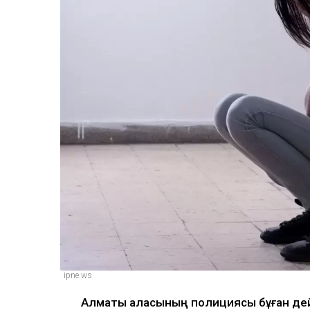
ipne.ws
Алматы қаласының полициясы бұған дейі