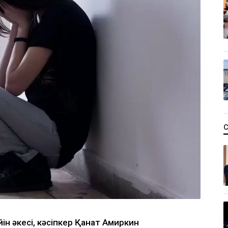
н әкесі, кәсіпкер Қанат Амиркин