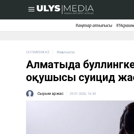
#қаңтар қақтығысы
#Украин
ULYSMEDIA.KZ
Жаңалықтар
Алматыда буллингке
оқушысы суицид жас
Сырым Қаржас
29.01.2026, 16:30