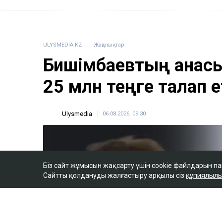
ULYSMEDIA.KZ
Жаңалықтар
Бишімбаевтың анас
25 млн теңге талап е
Ulysmedia
06.08.2026, 09:30
Біз сайт жұмысын жақсарту үшін cookie файлдарын п
Сайтты қолдануды жалғастыру арқылы сіз
құпиялылы