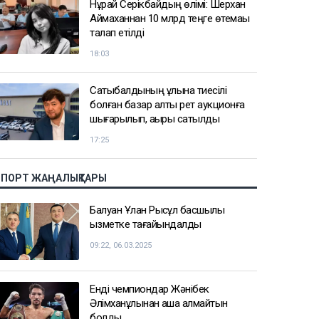
Нұрай Серікбайдың өлімі: Шерхан
Аймаханнан 10 млрд теңге өтемақы
талап етілді
18:03
Сатыбалдының ұлына тиесілі
болған базар алты рет аукционға
шығарылып, ақыры сатылды
17:25
СПОРТ ЖАҢАЛЫҚТАРЫ
Балуан Ұлан Рысқұл басшылық
қызметке тағайындалды
09:22, 06.03.2025
Енді чемпиондар Жәнібек
Әлімханұлынан қаша алмайтын
болды