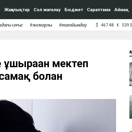
Жаңалықтар
Сол жағалау
Бюджет
Сараптама
Аймақ
адағы соғыс
#жемқорлық
#тағайындау
$
467.48
€
539.
Қ
 ұшыраған мектеп
амақ болған