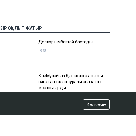
АЗІР ОҚЫЛЫП ЖАТЫР
Доллар қымбаттай бастады
19:35
ҚазМұнайГаз Қашағанға қатысты
қойылған талап туралы ақпаратты
жоққа шығарды
18:20
Келісемін
Нұрай Серікбайдың өлімі: Шерхан
Аймаханнан 10 млрд теңге өтемақы
талап етілді
18:03