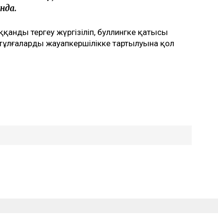
нда.
қанды тергеу жүргізіліп, буллингке қатысы
тұлғалардың жауапкершілікке тартылуына қол