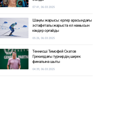
07:41, 06.03.2025
Шаңғы жарысы: ерлер арасындағы
эстафеталық жарыста ел намысын
кімдер қорғайды
05:26, 06.03.2025
Теннисші Тимофей Скатов
Грекиядағы турнирдің ширек
финалына шықты
04:39, 06.03.2025