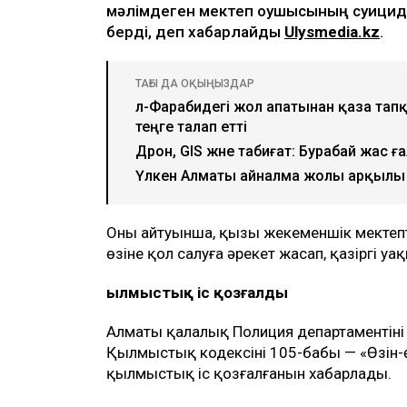
мәлімдеген мектеп оқушысының суицидке
берді, деп хабарлайды
Ulysmedia.kz
.
ТАҒЫ ДА ОҚЫҢЫЗДАР
әл-Фарабидегі жол апатынан қаза тап
теңге талап етті
Дрон, GIS және табиғат: Бурабай жа
Үлкен Алматы айналма жолы арқылы 
Оның айтуынша, қызы жекеменшік мектепте
өзіне қол салуға әрекет жасап, қазіргі у
Қылмыстық іс қозғалды
Алматы қалалық Полиция департаментінің
Қылмыстық кодексінің 105-бабы — «Өзін-ө
қылмыстық іс қозғалғанын хабарлады.