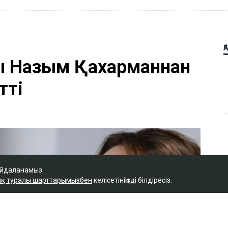
Қ
ы Назым Қахарманнан
тті
айдаланамыз.
қ туралы шарттарымызбен
келісетініңізді білдіресіз.