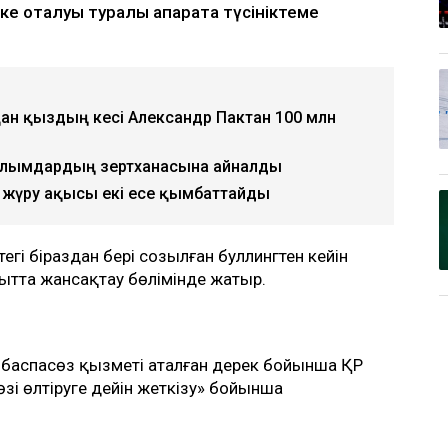
 оқталуы туралы ақпаратқа түсініктеме
қан қыздың әкесі Александр Пактан 100 млн
с ғалымдардың зертханасына айналды
жүру ақысы екі есе қымбаттайды
гі біраздан бері созылған буллингтен кейін
ақытта жансақтау бөлімінде жатыр.
 баспасөз қызметі аталған дерек бойынша ҚР
зі өлтіруге дейін жеткізу» бойынша