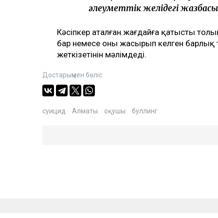
әлеуметтік желідегі жазбасы
Кәсіпкер аталған жағдайға қатысты толық
бар немесе оны жасырып келген барлық 
жеткізетінін мәлімдеді.
Достарыңмен бөліс
суицид
Алматы
оқушы
буллинг