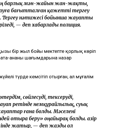
аның барлық мән-жайын жан-жақты,
ауға бағытталған қажетті тергеу
. Тергеу нәтижесі бойынша жауапты
іледі, — деп хабарлады полиция.
ызы бір жыл бойы мектепте қорлық көріп
 ата-ананың шағымдарына назар
йелі түрде кемсітіп отырған, ал мұғалім
тердім, сөйлесуді, тексеруді,
ауап ретінде немқұрайлылық, суық
уаптар ғана болды. Мәселені
дей отыра беру» оңайырақ болды. Қазір
інде жатыр, — деп жазды ол