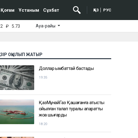
Қоғам
Ұстаным
Сұхбат
ҚАЗ
РУС
Ауа-райы
52
₽
5.73
АЗІР ОҚЫЛЫП ЖАТЫР
Доллар қымбаттай бастады
19:35
ҚазМұнайГаз Қашағанға қатысты
қойылған талап туралы ақпаратты
жоққа шығарды
18:20