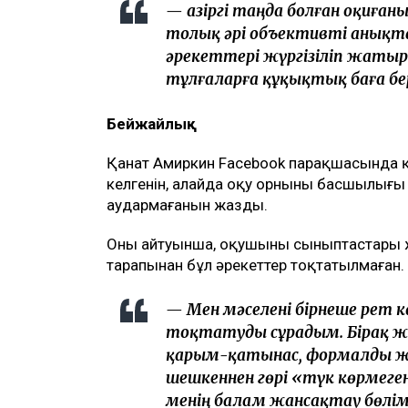
— Қазіргі таңда болған оқиғ
толық әрі объективті анықт
әрекеттері жүргізіліп жатыр
тұлғаларға құқықтық баға бер
Бейжайлық
Қанат Амиркин Facebook парақшасында қ
келгенін, алайда оқу орнының басшылығы
аудармағанын жазды.
Оның айтуынша, оқушыны сыныптастары жү
тарапынан бұл әрекеттер тоқтатылмаған.
— Мен мәселені бірнеше рет кө
тоқтатуды сұрадым. Бірақ ж
қарым-қатынас, формалды жа
шешкеннен гөрі «түк көрмеген
менің балам жансақтау бөлім