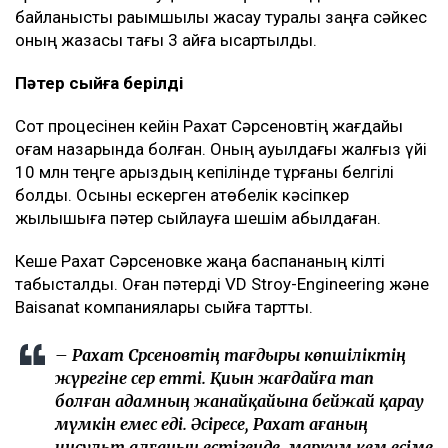
байланысты рақымшылық жасау туралы заңға сәйкес
оның жазасы тағы 3 айға қысқартылды.
Пәтер сыйға берілді
Сот процесінен кейін Рахат Сәрсеновтің жағдайы
қоғам назарында болған. Оның ауылдағы жалғыз үйі
10 млн теңге қарыздың кепілінде тұрғаны белгілі
болды. Осыны ескерген ақтөбелік кәсіпкер
жылқышыға пәтер сыйлауға шешім қабылдаған.
Кеше Рахат Сәрсеновке жаңа баспананың кілті
табысталды. Оған пәтерді VD Stroy-Engineering және
Baisanat компаниялары сыйға тартты.
– Рахат Сәрсеновтің тағдыры көпшіліктің
жүрегіне әсер етті. Қиын жағдайға тап
болған адамның жанайқайына бейжай қарау
мүмкін емес еді. Әсіресе, Рахат ағаның
инсульт алғанын естігенде, марқұм әкем есіме