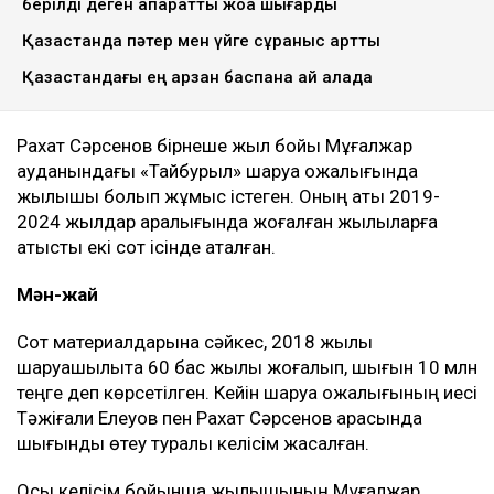
берілді деген ақпаратты жоққа шығарды
Қазақстанда пәтер мен үйге сұраныс артты
Қазақстандағы ең арзан баспана қай қалада
Рахат Сәрсенов бірнеше жыл бойы Мұғалжар
ауданындағы «Тайбурыл» шаруа қожалығында
жылқышы болып жұмыс істеген. Оның аты 2019-
2024 жылдар аралығында жоғалған жылқыларға
қатысты екі сот ісінде аталған.
Мән-жай
Сот материалдарына сәйкес, 2018 жылы
шаруашылықта 60 бас жылқы жоғалып, шығын 10 млн
теңге деп көрсетілген. Кейін шаруа қожалығының иесі
Тәжіғали Елеуов пен Рахат Сәрсенов арасында
шығынды өтеу туралы келісім жасалған.
Осы келісім бойынша жылқышының Мұғалжар