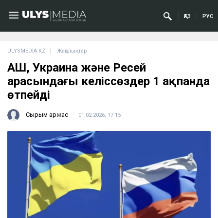
ҚАЗ
РУС
ULYSMEDIA.KZ
Жаңалықтар
АҚШ, Украина және Ресей
арасындағы келіссөздер 1 ақпанда
өтпейді
Сырым Қаржас
01.02.2026, 17:15