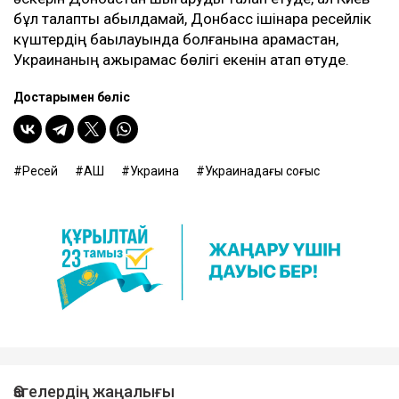
бұл талапты қабылдамай, Донбасс ішінара ресейлік
күштердің бақылауында болғанына қарамастан,
Украинаның ажырамас бөлігі екенін атап өтуде.
Достарыңмен бөліс
Ресей
АҚШ
Украина
Украинадағы соғыс