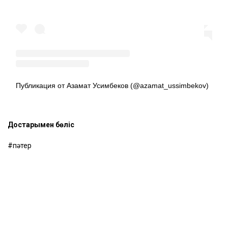
Публикация от Азамат Усимбеков (@azamat_ussimbekov)
Достарыңмен бөліс
пәтер