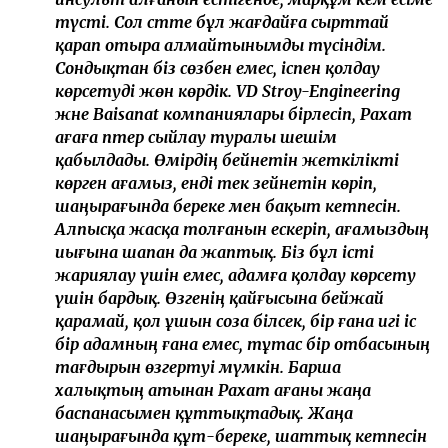
түсті. Сол сәтте бұл жағдайға сырттай
қарап отыра алмайтынымды түсіндім.
Сондықтан біз сөзбен емес, іспен қолдау
көрсетуді жөн көрдік. VD Stroy-Engineering
және Baisanat компаниялары бірлесіп, Рахат
ағаға пәтер сыйлау туралы шешім
қабылдады. Өмірдің бейнетін жеткілікті
көрген ағамыз, енді тек зейнетін көріп,
шаңырағында береке мен бақыт кетпесін.
Алпысқа жасқа толғанын ескеріп, ағамыздың
иығына шапан да жаптық. Біз бұл істі
жариялау үшін емес, адамға қолдау көрсету
үшін бардық. Өзгенің қайғысына бейжай
қарамай, қол ұшын соза білсек, бір ғана игі іс
бір адамның ғана емес, тұтас бір отбасының
тағдырын өзгертуі мүмкін. Барша
халықтың атынан Рахат ағаны жаңа
баспанасымен құттықтадық. Жаңа
шаңырағында құт-береке, шаттық кетпесін