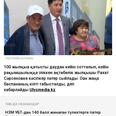
Ulysmedia коллажы
100 жылқыға қатысты даудан кейін сотталып, кейін
рақымшылыққа іліккен ақтөбелік жылқышы Рахат
Сәрсеновке кәсіпкер пәтер сыйлады. Оған жаңа
баспананың кілті табысталды, деп
хабарлайды
Ulysmedia.kz
.
ТАҒЫ ДА ОҚЫҢЫЗДАР
НЗМ ҰБТ-дан 140 балл жинаған түлектерге пәтер