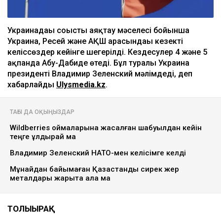
Украинадағы соғысты аяқтау мәселесі бойынша
Украина, Ресей және АҚШ арасындағы кезекті
келіссөздер кейінге шегерілді. Кездесулер 4 және 5
ақпанда Абу-Дабиде өтеді. Бұл туралы Украина
президенті Владимир Зеленский мәлімдеді, деп
хабарлайды
Ulysmedia.kz
.
ТАҒЫ ДА ОҚЫҢЫЗДАР
Wildberries қоймаларына жасалған шабуылдан кейін
теңге құлдырай ма
Владимир Зеленский НАТО-мен келісімге келді
Мұнайдан байымаған Қазақстанды сирек жер
металдары жарыта ала ма
ТОЛЫҒЫРАҚ