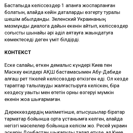
Бастапқыда келіссөздер 1 ақпанға жоспарланған
болатын, алайда кейін даталарды өзгерту туралы
шешім қабылданды. Зеленский Украинаның
мазмұнды диалогқа дайын екенін айтып, келіссөздер
соғысты шынайы әрі әділ аяқтауға жақындатуға
көмектеседі деген үміт білдірді.
КОНТЕКСТ
Еске салайық, өткен демалыс күндері Киев пен
Мәскеу өкілдері АҚШ бастамасымен Абу-Дабиде
алғаш рет тікелей келіссөздер өткізген еді. Ол кезде
тараптар талқылауды жалғастыруға келіскен, бірақ
кездесу уақыты мен өтетін орны өзгеруі мүмкін
екенін жоққа шығармаған.
Дереккөздердің мәліметінше, қатысушылар бірқатар
тармақтар бойынша ортақ ұстанымға келген, алайда
негізгі мәселелер бойынша келісім жоқ. Ресей украин
әскерін Донбастан шығаруды талап етуде, ал Киев