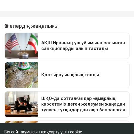
Біз сайт жұмысын жақсарту үшін cookie