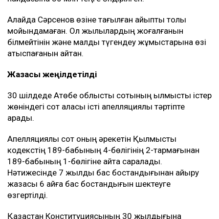
Алайда Сәрсенов өзіне тағылған айыпты толық
мойындамаған. Ол жылқылардың жоғалғанын
білмейтінін және малды түгендеу жұмыстарына өзі
қатыспағанын айтқан.
Жазасы жеңілдетілді
30 шілдеде Ақтөбе облыстық сотының қылмыстық істер
жөніндегі сот алқасы істі апелляциялық тәртіпте
қарады.
Апелляциялық сот оның әрекетін Қылмыстық
кодекстің 189-бабының 4-бөлігінің 2-тармағынан
189-бабының 1-бөлігіне қайта саралады.
Нәтижесінде 7 жылдық бас бостандығынан айыру
жазасы 6 айға бас бостандығын шектеуге
өзгертілді.
Қазақстан Конституциясының 30 жылдығына