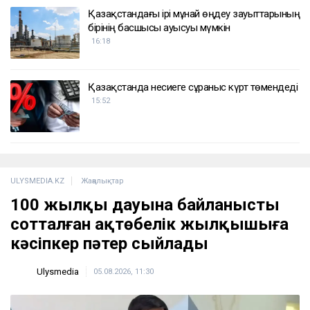
Қазақстандағы ірі мұнай өңдеу зауыттарының
бірінің басшысы ауысуы мүмкін
16:18
Қазақстанда несиеге сұраныс күрт төмендеді
15:52
ULYSMEDIA.KZ
Жаңалықтар
100 жылқы дауына байланысты
сотталған ақтөбелік жылқышыға
кәсіпкер пәтер сыйлады
Ulysmedia
05.08.2026, 11:30