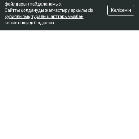
файлдарын пайдаланамыз.
Келісемін
Сайтты қолдануды жалғастыру арқылы сіз
құпиялылық туралы шарттарымызбен
келісетініңізді білдіресіз.
ҚАЗІР ОҚЫЛЫП ЖАТЫР
Тимур Турлов Нұрәлі Әлиевке тиесілі болған
компанияны сатып алды
17:20