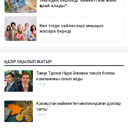
ҚАЗІР ОҚЫЛЫП ЖАТЫР
Тимур Турлов Нұрәлі Әлиевке тиесілі болған
компанияны сатып алды
17:20
Қазақстан майнингтен миллиондаған доллар
тапты
16:53