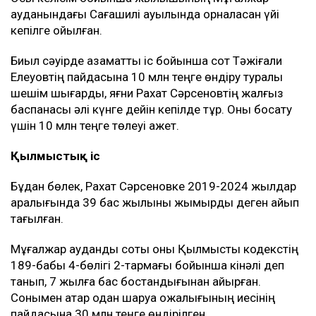
ауданындағы Сағашилі ауылында орналасқан үйі
кепілге қойылған.
Биыл сәуірде азаматтық іс бойынша сот Тәжіғали
Елеуовтің пайдасына 10 млн теңге өндіру туралы
шешім шығарды, яғни Рахат Сәрсеновтің жалғыз
баспанасы әлі күнге дейін кепілде тұр. Оны босату
үшін 10 млн теңге төлеуі қажет.
Қылмыстық іс
Бұдан бөлек, Рахат Сәрсеновке 2019-2024 жылдар
аралығында 39 бас жылқыны жымқырды деген айып
тағылған.
Мұғалжар аудандық соты оны Қылмыстық кодекстің
189-бабы 4-бөлігі 2-тармағы бойынша кінәлі деп
танып, 7 жылға бас бостандығынан айырған.
Сонымен қатар одан шаруа қожалығының иесінің
пайдасына 30 млн теңге өндірілген.