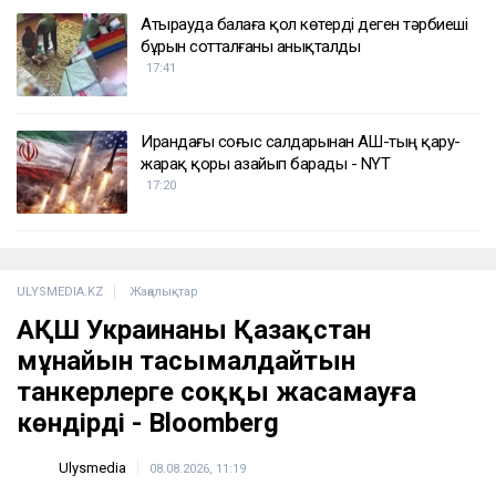
ҚАЗІР ОҚЫЛЫП ЖАТЫР
Қазақстандық файтер UFC-дегі жеңісінен кейін
қомақты сыйақы алады
18:57
BTS-тің концертіне тур алған 100-ге жуық
адам қазақстандық туроператорға
шағымданды
18:20
Атырауда балаға қол көтерді деген тәрбиеші
бұрын сотталғаны анықталды