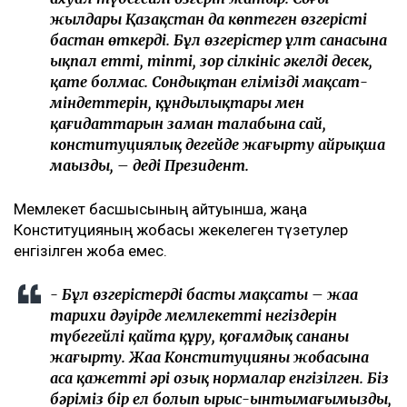
жылдары Қазақстан да көптеген өзгерісті
бастан өткерді. Бұл өзгерістер ұлт санасына
ықпал етті, тіпті, зор сілкініс әкелді десек,
қате болмас. Сондықтан еліміздің мақсат-
міндеттерін, құндылықтары мен
қағидаттарын заман талабына сай,
конституциялық деңгейде жаңғырту айрықша
маңызды, – деді Президент.
Мемлекет басшысының айтуынша, жаңа
Конституцияның жобасы жекелеген түзетулер
енгізілген жоба емес.
- Бұл өзгерістердің басты мақсаты – жаңа
тарихи дәуірде мемлекеттің негіздерін
түбегейлі қайта құру, қоғамдық сананы
жаңғырту. Жаңа Конституцияның жобасына
аса қажетті әрі озық нормалар енгізілген. Біз
бәріміз бір ел болып ырыс-ынтымағымызды,