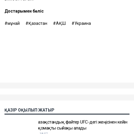
доллардан асты. Бұл - осы бағыттағы рекорд
көрсеткіш.
Бұған дейін Reuters шабуылдардан кейін Қазақстан
мұнайын тасымалдайтын танкерлер экипаждары
қауіпсіздік шараларын күшейте бастағанын жазған.
Теңізшілерге дрон шабуылы қаупі төнген кезде
кеменің қорғалған бөліктерінде болу ұсынылған. Ал
кеме иелеріне Қара теңіз порттарына кірмес бұрын
қауіп-қатерді мұқият бағалау керектігі ескертілген.
Танкер жалдау ақысы да апта сайын дерлік қымбаттап
келеді. Бұған дейін оның бір тәуліктегі құны 200 мың
доллардан сәл асатын деңгейден 300 мың
доллардан жоғары көрсеткішке дейін өскен.
Сонымен қатар, кемелерді сақтандыру құны да
қымбаттаған.
Достарыңмен бөліс