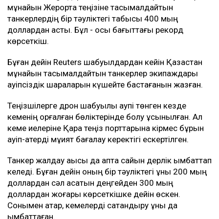
Bloomberg дереккөздерінің мәліметінше, соңғы
іркілістер салдарынан тамызда CPC Blend
мұнайының экспорты шамамен үштен бірге азаюы
мүмкін.
Дегенмен нақты көлемі әзірге белгісіз. Шілдеде
жөнелтілуі тиіс мұнайдың бір бөлігі тамызға
ауыстырылған. Ал жұмыстың қайта тоқтауы
тамыздағы мұнай жөнелтілімдеріне де әсер етуі
мүмкін.
Танкермен тасымалдау күрт қымбаттады
Шабуыл қаупі тасымал құнының өсуіне де әкелді.
Новороссийск маңындағы терминалға танкер
жіберуге дайын кеме иелерінің қатары сиреп барады.
Baltic Exchange деректеріне сәйкес, жұма күні КҚК
мұнайын Жерорта теңізіне тасымалдайтын
танкерлердің бір тәуліктегі табысы 400 мың