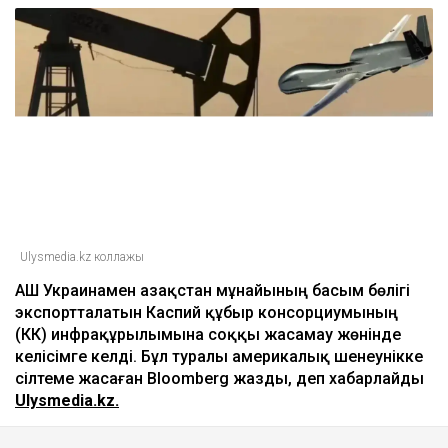
17:41
Ирандағы соғыс салдарынан АҚШ-тың қару-
жарақ қоры азайып барады - NYT
17:20
ULYSMEDIA.KZ
Жаңалықтар
АҚШ Украинаны Қазақстан
мұнайын тасымалдайтын
танкерлерге соққы жасамауға
көндірді - Bloomberg
Ulysmedia
08.08.2026, 11:19