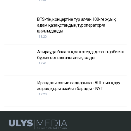
мұнай
Қазақстан
АҚШ
Украина