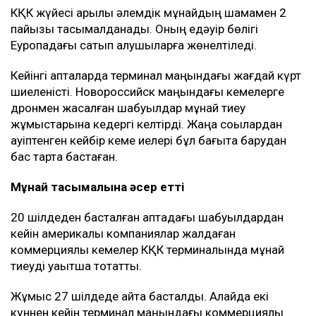
немесе Ресейдің басқа да жүгін тасымалдамауы,
Украина санкциясына ілікпеуі және Ресей
азаматтары мен компанияларына тиесілі болмауы
керек.
Бұған қоса, Украина жүк тасымалдаушы
компаниялармен байланыс орнататын арнайы
арналар ашқан. Кеме иелері сол арқылы қауіпсіз өту
үшін өз кемелері туралы мәліметті алдын ала жібере
алады.
Бұл Қазақстан үшін неліктен маңызды?
КҚК Қазақстан мұнайын сыртқа шығарудың негізгі
бағыты болып қала береді. Қазақстан әзірге мұндай
көлемдегі мұнайды басқа бағыттар арқылы
тасымалдай алмайды.
КҚК жүйесі арқылы әлемдік мұнайдың шамамен 2
пайызы тасымалданады. Оның едәуір бөлігі