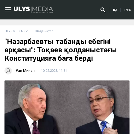
ҚАЗ
РУС
ULYSMEDIA.KZ
Жаңалықтар
"Назарбаевтың табанды еңбегінің
арқасы": Тоқаев қолданыстағы
Конституцияға баға берді
Рая Минап
10.02.2026, 11:51