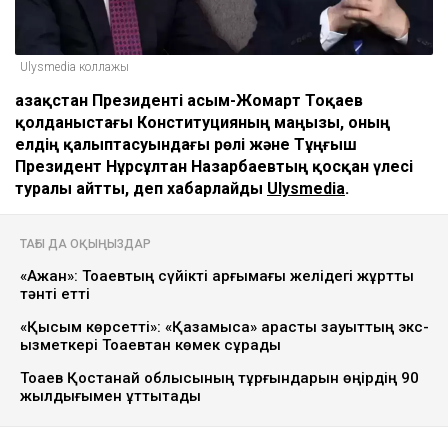
Ulysmedia коллажы
Қазақстан Президенті Қасым-Жомарт Тоқаев
қолданыстағы Конституцияның маңызы, оның
елдің қалыптасуындағы рөлі және Тұңғыш
Президент Нұрсұлтан Назарбаевтың қосқан үлесі
туралы айтты, деп хабарлайды
Ulysmedia
.
ТАҒЫ ДА ОҚЫҢЫЗДАР
«Ақжан»: Тоқаевтың сүйікті арғымағы желідегі жұртты
тәнті етті
«Қысым көрсетті»: «Қазақмысқа» қарасты зауыттың экс-
қызметкері Тоқаевтан көмек сұрады
Тоқаев Қостанай облысының тұрғындарын өңірдің 90
жылдығымен құттықтады