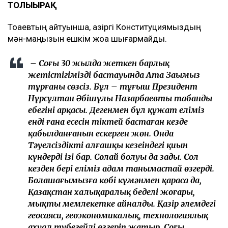
ТОЛЫҒЫРАҚ
Тоқаевтың айтуынша, қазіргі Конституциямыздың
мән-маңызын ешкім жоққа шығармайды.
– Соңғы 30 жылда жеткен барлық
жетістігіміздің бастауында Ата Заңымыз
тұрғаны сөзсіз. Бұл – тұңғыш Президент
Нұрсұлтан Әбішұлы Назарбаевтың табанды
еңбегінің арқасы. Дегенмен бұл құжат еліміз
енді ғана еңсесін тіктей бастаған кезде
қабылданғанын ескерген жөн. Онда
Тәуелсіздіктің алғашқы кезеңіндегі қиын
күндердің ізі бар. Солай болуы да заңды. Сол
кезден бері еліміз адам танымастай өзгерді.
Болашағымызға көбі күмәнмен қараса да,
Қазақстан халықаралық беделі жоғары,
мықты мемлекетке айналды. Қазір әлемдегі
геосаяси, геоэкономикалық, технологиялық
ахуал түбегейлі өзгеріп жатыр. Соңғы