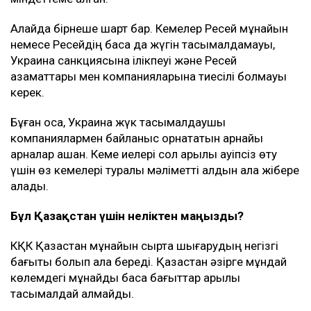
азайып барады - NYT
Маңғыстаудағы мұнай кен орнында өрт шықты: не
белгілі?
Түркия Ресей мен Украинаға Қара теңіздегі кемелерге
шабуылды тоқтатуды ұсынды
Мән-жайы
Басылым деректеріне сүйенсек, мұндай келісім
АҚШ-тың жоғары лауазымды өкілдері мен Украина
басшылығы арасындағы келіссөздерден кейін
жасалған.
Киев Қара теңіздегі КҚК нысандарына, сондай-ақ,
Новороссийск маңындағы терминалға бет алған
Ресейге тиесілі емес танкерлерге шабуыл жасамауға
міндеттеме алған.
Алайда бірнеше шарт бар. Кемелер Ресей мұнайын