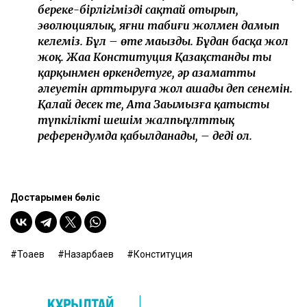
береке-бірлігімізді сақтай отырып,
эволюциялық, яғни табиғи жолмен дамып
келеміз. Бұл – өте маңызды. Бұдан басқа жол
жоқ. Жаңа Конституция Қазақстанды тың
қарқынмен өркендетуге, әр азаматтың
әлеуетін арттыруға жол ашады деп сенемін.
Қалай десек те, Ата Заңымызға қатысты
түпкілікті шешім жалпыұлттық
референдумда қабылданады, – деді ол.
Достарыңмен бөліс
Тоқаев
Назарбаев
Конституция