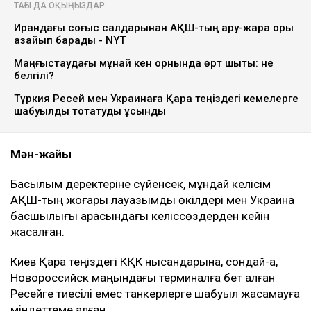
Ulysmedia.kz коллажы
АҚШ Украинамен Қазақстан мұнайының басым бөлігі
экспортталатын Каспий құбыр консорциумының
(КҚК) инфрақұрылымына соққы жасамау жөнінде
келісімге келді. Бұл туралы америкалық шенеунікке
сілтеме жасаған Bloomberg жазды, деп хабарлайды
Ulysmedia.kz.
ТАҒЫ ДА ОҚЫҢЫЗДАР
Ирандағы соғыс салдарынан АҚШ-тың қару-жарақ қоры