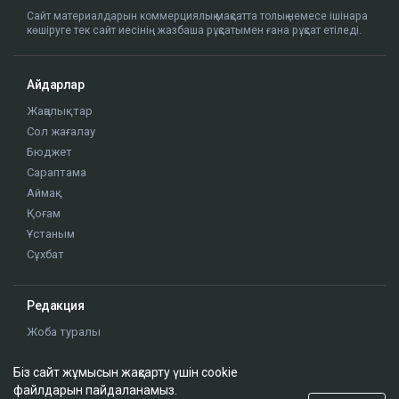
ҚАЗІР ОҚЫЛЫП ЖАТЫР
Қазақстандық файтер UFC-дегі жеңісінен кейін
қомақты сыйақы алады
18:57
BTS-тің концертіне тур алған 100-ге жуық
Біз сайт жұмысын жақсарту үшін cookie
адам қазақстандық туроператорға
файлдарын пайдаланамыз.