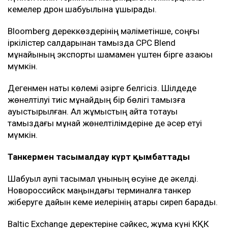
Еуропадағы сатып алушыларға жөнелтіледі.
Кейінгі апталарда терминал маңындағы жағдай күрт
шиеленісті. Новороссийск маңындағы кемелерге
дронмен жасалған шабуылдар мұнай тиеу
жұмыстарына кедергі келтірді. Жаңа соққылардан
қауіптенген кейбір кеме иелері бұл бағытқа барудан
бас тарта бастаған.
Мұнай тасымалына әсер етті
20 шілдеден басталған аптадағы шабуылдардан
кейін америкалық компаниялар жалдаған
коммерциялық кемелер КҚК терминалында мұнай
тиеуді уақытша тоқтатты.
Жұмыс 27 шілдеде қайта басталды. Алайда екі
күннен кейін терминал маңындағы коммерциялық
кемелер дрон шабуылына ұшырады.