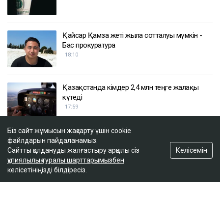
Қайсар Қамза жеті жылға сотталуы мүмкін -
Бас прокуратура
18:10
Қазақстанда кімдер 2,4 млн теңге жалақы
күтеді
17:59
Біз сайт жұмысын жақсарту үшін cookie
Тимур Турлов Нұрәлі Әлиевке тиесілі болған
файлдарын пайдаланамыз.
компанияны сатып алды
Келісемін
Сайтты қолдануды жалғастыру арқылы сіз
17:20
құпиялылық туралы шарттарымызбен
келісетініңізді білдіресіз.
ULYSMEDIA.KZ
Жаңалықтар