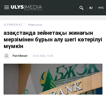
ҚАЗ
РУС
ULYSMEDIA.KZ
Жаңалықтар
Қазақстанда зейнетақы жинағын
мерзімінен бұрын алу шегі көтерілуі
мүмкін
Рая Минап
10.02.2026, 13:33