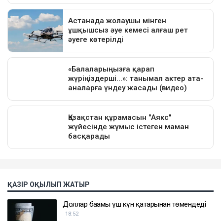
ҚАЗІР ОҚЫЛЫП ЖАТЫР
Доллар бағамы үш күн қатарынан төмендеді
18:52