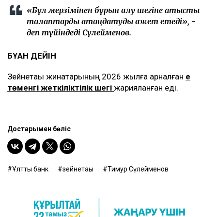
«Бұл мерзімінен бұрын алу шегіне қатысты
талаптарды қатаңдатуды қажет етеді», -
деп түйіндеді Сүлейменов.
БҰҒАН ДЕЙІН
Зейнетақы жинақтарының 2026 жылға арналған
ең
төменгі жеткіліктілік шегі
жарияланған еді.
Достарыңмен бөліс
Ұлттық банк
зейнетақы
Тимур Сүлейменов