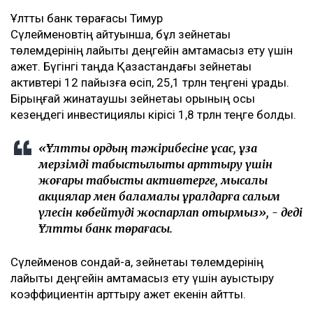
Ұлттық банк төрағасы Тимур
Сүлейменовтің айтуынша, бұл зейнетақы
төлемдерінің лайықты деңгейін қамтамасыз ету үшін
қажет. Бүгінгі таңда Қазақстандағы зейнетақы
активтері 12 пайызға өсіп, 25,1 трлн теңгені құрады.
Бірыңғай жинақтаушы зейнетақы қорының осы
кезеңдегі инвестициялық кірісі 1,8 трлн теңге болды.
«Ұлттық қордың тәжірибесіне ұқсас, ұзақ
мерзімді табыстылықты арттыру үшін
жоғары табысты активтерге, мысалы
акциялар мен баламалы құралдарға салым
үлесін көбейтуді жоспарлап отырмыз», - деді
Ұлттық банк төрағасы.
Сүлейменов сондай-ақ, зейнетақы төлемдерінің
лайықты деңгейін қамтамасыз ету үшін ауыстыру
коэффициентін арттыру қажет екенін айтты.