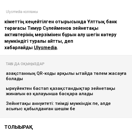
Ulysmedia коллажы
Үкіметтің кеңейтілген отырысында Ұлттық банк
төрағасы Тимур Сүлейменов зейнетақы
активтерінің мерзімінен бұрын алу шегін көтеру
мүмкіндігі туралы айтты, деп
хабарлайды
Ulysmedia
.
ТАҒЫ ДА ОҚЫҢЫЗДАР
Қазақстанның QR-коды арқылы Қытайда төлем жасауға
болады
Қыркүйектен бастап қазақстандықтар зейнетақы
жинағын өз қалауынша басқара алады
Зейнетақы аннуитеті: тиімді мүмкіндік пе, әлде
асығыс қабылданған шешім бе
ТОЛЫҒЫРАҚ