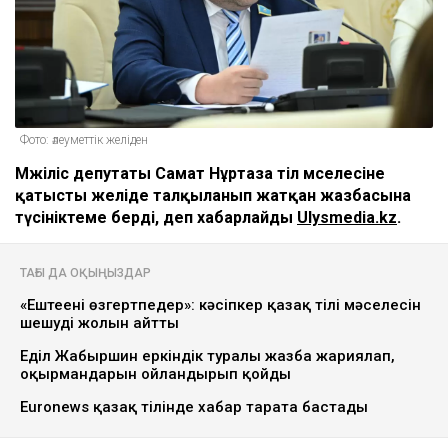
Фото: әлеуметтік желіден
Мәжіліс депутаты Самат Нұртаза тіл мәселесіне
қатысты желіде талқыланып жатқан жазбасына
түсініктеме берді, деп хабарлайды
Ulysmedia.kz
.
ТАҒЫ ДА ОҚЫҢЫЗДАР
«Ештеңені өзгертпеңдер»: кәсіпкер қазақ тілі мәселесін
шешудің жолын айтты
Еділ Жаңбыршин еркіндік туралы жазба жариялап,
оқырмандарын ойландырып қойды
Euronews қазақ тілінде хабар тарата бастады