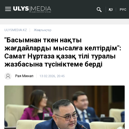
ҚАЗ
РУС
ULYSMEDIA.KZ
Жаңалықтар
"Басымнан өткен нақты
жағдайларды мысалға келтірдім":
Самат Нұртаза қазақ тілі туралы
жазбасына түсініктеме берді
Рая Минап
13.02.2026, 20:45