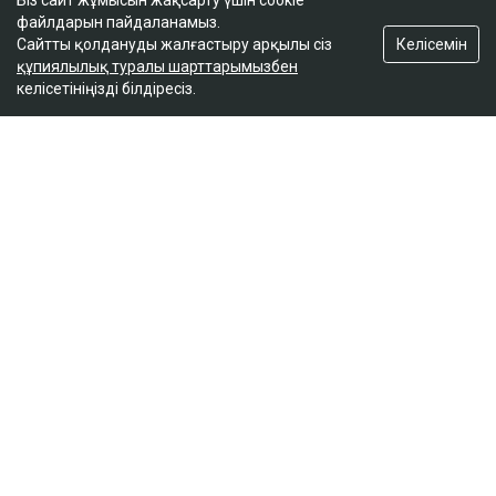
Біз сайт жұмысын жақсарту үшін cookie
файлдарын пайдаланамыз.
Келісемін
Сайтты қолдануды жалғастыру арқылы сіз
құпиялылық туралы шарттарымызбен
келісетініңізді білдіресіз.
ҚАЗІР ОҚЫЛЫП ЖАТЫР
Отбасы банк қызметкерлері тұрғын үй кезегін
жылжыту үшін ақша алған
15:36