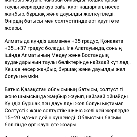
таулы жерлерде ауа райы күрт нашарлап, нөсер
жаңбыр, бұршақ және дауылды жел күтіледі.
Өңірдің батысы мен солтүстігінде өрт қаупі өте
жоғары.
Алматыда күндіз шамамен +35 градус, Қонаевта
+35…+37 градус болады. Іле Алатауында, соның
ішінде Алматының Медеу және Бостандық
аудандарының таулы бөліктерінде найзағай күтіледі.
Кешке нөсер жаңбыр, бұршақ және дауылды жел
болуы мүмкін.
Батыс Қазақстан облысының батысы, солтүстігі
және шығысында жаңбыр жауып, найзағай ойнайды.
Күндіз бұршақ пен дауылды жел болуы ықтимал.
Солтүстік және солтүстік-шығыс желі кей жерлерде
15–20 м/с-ке дейін күшейеді. Облыстың басым
бөлігінде өрт қаупі өте жоғары.