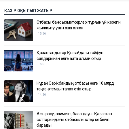
ҚАЗІР ОҚЫЛЫП ЖАТЫР
Отбасы банк қызметкерлері тұрғын үй кезегін
жылжыту үшін ақша алған
15:36
Қазақстандықтар Қытайдағы тайфун
салдарынан елге қайта алмай отыр
15:01
Нұрай Серікбайдың отбасы неге 10 млрд
теңге өтемақы талап етіп отыр
14:36
Ажырасу, алимент, бала дауы: Қазақстан
соттарындағы отбасылық істер көбейіп
барады