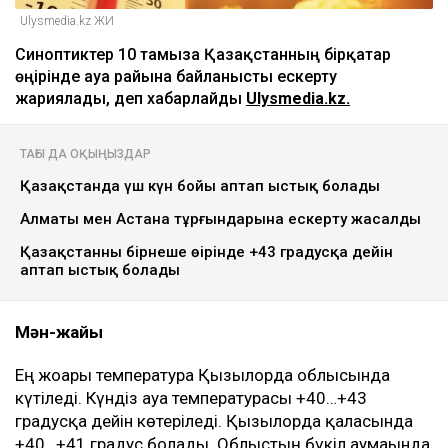
Ulysmedia.kz ЖИ
Синоптиктер 10 тамызға Қазақстанның бірқатар
өңірінде ауа райына байланысты ескерту
жариялады, деп хабарлайды
Ulysmedia.kz.
ТАҒЫ ДА ОҚЫҢЫЗДАР
Қазақстанда үш күн бойы аптап ыстық болады
Алматы мен Астана тұрғындарына ескерту жасалды
Қазақстанның бірнеше өңірінде +43 градусқа дейін
аптап ыстық болады
Мән-жайы
Ең жоғары температура Қызылорда облысында
күтіледі. Күндіз ауа температурасы +40…+43
градусқа дейін көтеріледі. Қызылорда қаласында
+40…+41 градус болады. Облыстың бүкіл аумағында