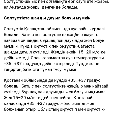
Солтүстік-шығыс пен орталықта өрт қаупі өте жоғары,
ал Ақтауда жоғары деңгейде болады.
Солтүстікте шаңды дауыл болуы мүмкін
Солтүстік Қазақстан облысында ауа райы күрделі
болады. Батыс пен солтүстікте жаңбыр жауып,
найзағай ойнайды, бұршақ пен дауылды жел болуы
мүмкін. Күндіз оңтүстік пен оңтүстік-батыста
шаңды дауыл күтіледі. Желдің екпіні 15–20 м/с-ке
дейін жетеді. Соған қарамастан ауа температурасы
+35…+37 градусқа дейін көтеріледі. Түнде және
таңертең батыста тұман түсуі мүмкін.
Қостанай облысында да күндіз +35…+37 градус
болады. Батыс пен солтүстікте жаңбыр мен найзағай
күтіледі, бұршақ пен дауылды жел болуы ықтимал.
Жел 15–20 м/с-ке дейін күшейеді. Қостанай
қаласында +35…+37 градус және екпінді жел
болжанып отыр. Облыстың оңтүстігі мен оңтүстік-