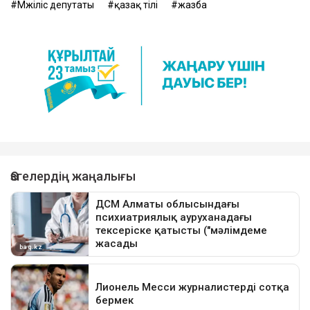
Мәжіліс депутаты
қазақ тілі
жазба