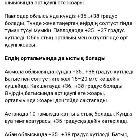
шығысында өрт қаупі өте жоғары.
Павлодар облысында күндіз +35…+38 градус
болады. Түнде және таңертең өңірдің солтүстігінде
тұман түсуі мүмкін. Павлодарда +35…+37 градус
күтіледі. Облыстың орталығы мен оңтүстігінде өрт
қаупі жоғары.
Елдің орталығында да ыстық болады
Ақмола облысында күндіз +35…+38 градус күтіледі.
Батыс пен солтүстікте жел 15–20 м/с-ке дейін
күшейеді. Көкшетауда +36…+38 градус болады.
Өңірдің батысында өрт қаупі өте жоғары,
орталығында жоғары деңгейде сақталады.
Астанада 10 тамызда қатты ыстық болады. Күндіз
ауа температурасы +35 градусқа дейін көтеріледі.
Абай облысында +35…+38 градус күтіледі. Батыс,