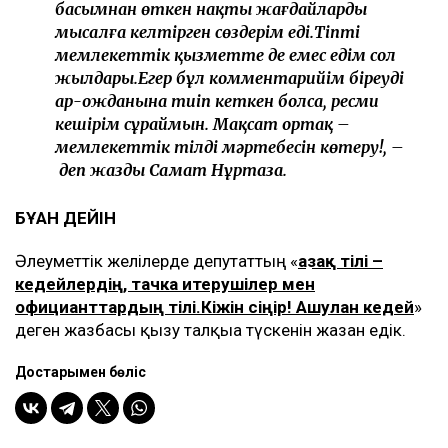
басымнан өткен нақты жағдайларды
мысалға келтірген сөздерім еді.Тіпті
мемлекеттік қызметте де емес едім сол
жылдары.Егер бұл комментарийім біреудің
ар-ожданына тиіп кеткен болса, ресми
кешірім сұраймын. Мақсат ортақ –
мемлекеттік тілдің мәртебесін көтеру!, –
деп жазды Самат Нұртаза.
БҰҒАН ДЕЙІН
Әлеуметтік желілерде депутаттың «
Қазақ тілі –
кедейлердің, тачка итерушілер мен
официанттардың тілі.Кіжін сіңір! Ашулан кедей
»
деген жазбасы қызу талқыға түскенін жазған едік.
Достарыңмен бөліс