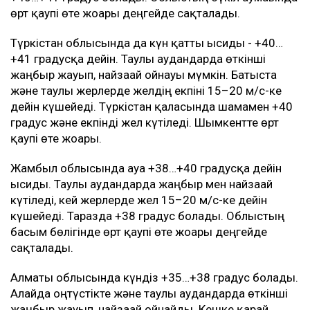
өрт қаупі өте жоғары деңгейде сақталады.
Түркістан облысында да күн қатты ысиды - +40…
+41 градусқа дейін. Таулы аудандарда өткінші
жаңбыр жауып, найзағай ойнауы мүмкін. Батыста
және таулы жерлерде желдің екпіні 15–20 м/с-ке
дейін күшейеді. Түркістан қаласында шамамен +40
градус және екпінді жел күтіледі. Шымкентте өрт
қаупі өте жоғары.
Жамбыл облысында ауа +38…+40 градусқа дейін
ысиды. Таулы аудандарда жаңбыр мен найзағай
күтіледі, кей жерлерде жел 15–20 м/с-ке дейін
күшейеді. Таразда +38 градус болады. Облыстың
басым бөлігінде өрт қаупі өте жоғары деңгейде
сақталады.
Алматы облысында күндіз +35…+38 градус болады.
Алайда оңтүстікте және таулы аудандарда өткінші
жаңбыр жауып, найзағай ойнайды. Кешке қарай