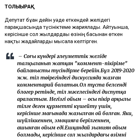
ТОЛЫҒЫРАҚ
Депутат бұған дейін уәде еткендей желідегі
парақшасында түсініктеме жариялады. Айтуынша,
керісінше сол жылдардағы өзінің басынан өткен
нақты жағдайларды мысалға келтірген.
– Соңғы күндері әлеуметтік желіде
талқыланып жатқан "коммент-пікіріме"
байланысты түсіндірме берейін.Бұл 2019-2020
жж. тіл төңірегіндегі дискуссияда жазған
комментарий болатын.Ол тұста белсенді
блогер ретінде, тіл мәселесіндегі диспутқа
араластым. Негізгі ойым – осы пікір арқылы
тілге деген құрметті күшейту үшін,
керісінше мағынада жазылған ой болған. Яки,
шүйліккеннен, эмоцияға берілгеннен,
ашынған ойым еді.Ешқандай зымиян ойым
болмады, керісінше сол жылдардағы өзімнің