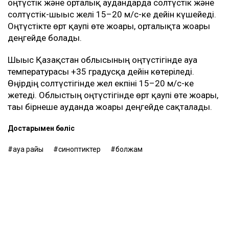
оңтүстік және орталық аудандарда солтүстік және
солтүстік-шығыс желі 15–20 м/с-ке дейін күшейеді.
Оңтүстікте өрт қаупі өте жоғары, орталықта жоғары
деңгейде болады.
Шығыс Қазақстан облысының оңтүстігінде ауа
температурасы +35 градусқа дейін көтеріледі.
Өңірдің солтүстігінде жел екпіні 15–20 м/с-ке
жетеді. Облыстың оңтүстігінде өрт қаупі өте жоғары,
тағы бірнеше ауданда жоғары деңгейде сақталады.
Достарыңмен бөліс
ауа райы
синоптиктер
болжам