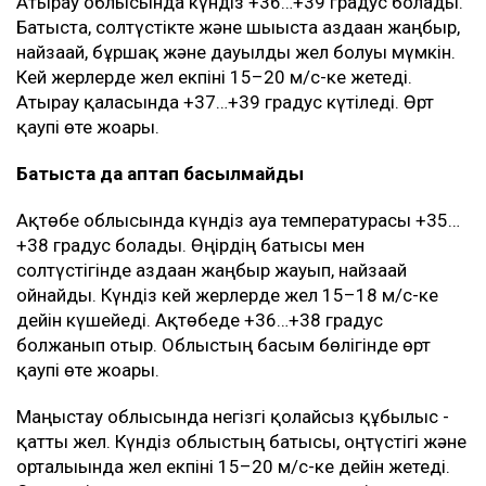
Атырау облысында күндіз +36…+39 градус болады.
Батыста, солтүстікте және шығыста аздаған жаңбыр,
найзағай, бұршақ және дауылды жел болуы мүмкін.
Кей жерлерде жел екпіні 15–20 м/с-ке жетеді.
Атырау қаласында +37…+39 градус күтіледі. Өрт
қаупі өте жоғары.
Батыста да аптап басылмайды
Ақтөбе облысында күндіз ауа температурасы +35…
+38 градус болады. Өңірдің батысы мен
солтүстігінде аздаған жаңбыр жауып, найзағай
ойнайды. Күндіз кей жерлерде жел 15–18 м/с-ке
дейін күшейеді. Ақтөбеде +36…+38 градус
болжанып отыр. Облыстың басым бөлігінде өрт
қаупі өте жоғары.
Маңғыстау облысында негізгі қолайсыз құбылыс -
қатты жел. Күндіз облыстың батысы, оңтүстігі және
орталығында жел екпіні 15–20 м/с-ке дейін жетеді.