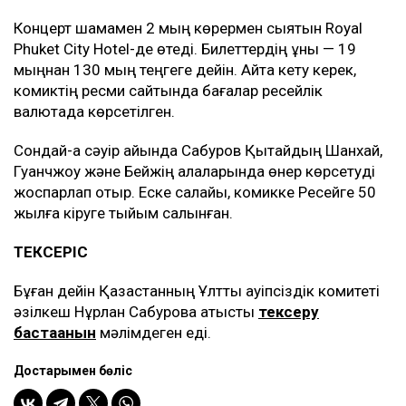
Концерт шамамен 2 мың көрермен сыятын Royal
Phuket City Hotel-де өтеді. Билеттердің құны — 19
мыңнан 130 мың теңгеге дейін. Айта кету керек,
комиктің ресми сайтында бағалар ресейлік
валютада көрсетілген.
Сондай-ақ сәуір айында Сабуров Қытайдың Шанхай,
Гуанчжоу және Бейжің қалаларында өнер көрсетуді
жоспарлап отыр. Еске салайық, комикке Ресейге 50
жылға кіруге тыйым салынған.
ТЕКСЕРІС
Бұған дейін Қазақстанның Ұлттық қауіпсіздік комитеті
әзілкеш Нұрлан Сабуровқа қатысты
тексеру
бастағанын
мәлімдеген еді.
Достарыңмен бөліс