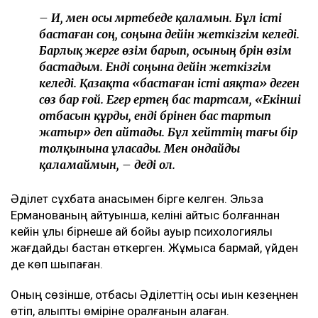
Астанада жолаушы мінген ұшқышсыз әуе кемесі
алғаш рет сынақтан өтті
"Шал, кет!" ұранының авторы Ермек Нарымбай 2,5
жылға сотталды
«Жәбірленуші мәртебесінен бас тартпаймын»
Әділет Зейнел сұхбат кезінде жәбірленуші
мәртебесінен бас тартпайтынын мәлімдеді.
– Иә, мен осы мәртебеде қаламын. Бұл істі
бастаған соң, соңына дейін жеткізгім келеді.
Барлық жерге өзім барып, осының бәрін өзім
бастадым. Енді соңына дейін жеткізгім
келеді. Қазақта «бастаған істі аяқта» деген
сөз бар ғой. Егер ертең бас тартсам, «Екінші
отбасын құрды, енді бәрінен бас тартып
жатыр» деп айтады. Бұл хейттің тағы бір