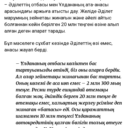
сәуір айынан бастап араласа бастадық.
Сөйтіп, бәрі осылай өрбіді... Қазір жадырап
жүргенім – анамның, Алланың және оның
арқасы. Ол маған жаңа өмір сыйлады, – деді
Әділет.
Ол қазіргі әйелінің жүкті болғаны туралы сұраққа нақты
жауап бермеді. Дегенмен балалы болса, қуанатынын
айтты.
Әлеуметтік желіде қызу талқыланған тағы бір мәселе
– Әділеттің отбасы мен Ұлдананың ата-анасы
арасындағы қаржыға қатысты дау. Желіде Әділет
марқұмның зейнетақы жинағын және әйелі қайтыс
болғаннан кейін берілген 20 млн теңгені өзіне алып
қалған деген ақпарат тарады.
Бұл мәселеге сұхбат кезінде Әділеттің өзі емес,
анасы жауап берді.