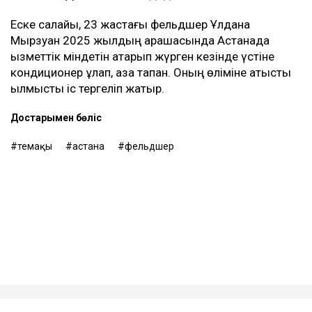
заң бойынша күйеуі алғанын да атап өтті.
Әділеттің Ұлдана қайтыс болғаннан кейін сегіз ай
өткен соң қайта үйленгені белгілі болғаннан кейін
әлеуметтік желіде қызу талқылау басталды.
Қолданушылар бұл шешімнің моральдық жағын
талқылап жатыр. Бір тарап марқұмның күйеуі жаңа
өмір бастауға құқылы екенін айтса, енді бірі оның жаңа
некеге тұруға асыққанын айтып, марқұмның ата-
анасының ұстанымын қолдады.
Еске салайық, 23 жастағы фельдшер Ұлдана
Мырзуан 2025 жылдың қарашасында Астанада
қызметтік міндетін атқарып жүрген кезінде үстіне
кондиционер құлап, қаза тапқан. Оның өліміне қатысты
қылмыстық іс тергеліп жатыр.
Достарыңмен бөліс