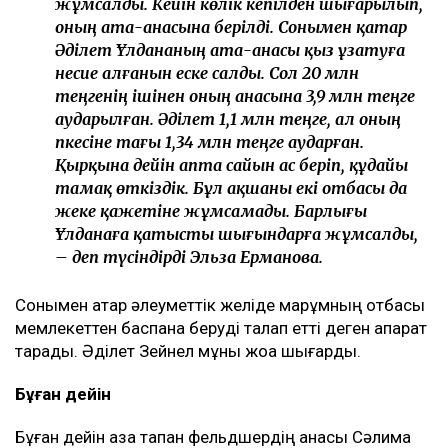
– Ұлдананың отбасы көліктен бас
тартуымызды өтінді, біз оны оларға бердік.
Ал олар зейнетақы жинағынан бас тартты.
Оның көлемі де аса көп емес – 2 млн 300 мың
теңге. Ресми түрде ешқандай өтемақы
болған жоқ. Әкімдік берген 20 млн теңге де
өтемақы емес, халықтың жерлеу рәсіміне деп
жинаған «батасы» еді. Осы қаражаттың
шамамен 10 млн теңгесі Ұлдананың
автокредитінің қалған бөлігін толық өтеуге
жұмсалды. Кейін көлік кепілден шығарылып,
оның ата-анасына берілді. Сонымен қатар
Әділет Ұлдананың ата-анасы қыз ұзатуға
несие алғанын еске салды. Сол 20 млн
теңгенің ішінен оның анасына 3,9 млн теңге
аударылған. Әділет 1,1 млн теңге, ал оның
әпкесіне тағы 1,34 млн теңге аударған.
Қырқына дейін апта сайын ас беріп, құдайы
тамақ өткіздік. Бұл ақшаны екі отбасы да