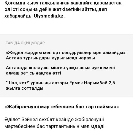
Видеодан алынған кадр
Қаза тапқан фельдшер Ұлдана Мырзуанның күйеуі
Әділет Зейнел марқұм әйелінің анасы қылмыстық іс
бойынша жәбірленуші мәртебесінен бас тартуды
талап еткеніне қатысты алғаш рет пікір білдірді.
Қоғамда қызу талқыланған жағдайға қарамастан,
ол істі соңына дейін жеткізетінін айтты, деп
хабарлайды
Ulysmedia.kz
.
ТАҒЫ ДА ОҚЫҢЫЗДАР
«Жедел жәрдем мен өрт сөндірушілер кіре алмайды»:
Астана тұрғындары құрылысқа наразы