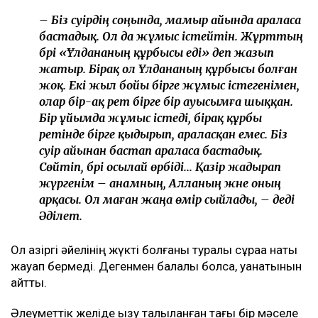
Ұлдана қайтыс болғаннан кейінгі қаржылық
даулар
Желіде Әділеттің сегіз айдан кейін қайта үйленгені
ғана емес, оның қазіргі жарының кім екені де қызу
талқыланды. Әлеуметтік желіде оның қазіргі
әйелі марқұм Ұлдананың әріптесі әрі жақын құрбысы
болған деген ақпарат тараған. Сонымен қатар оның
қайғылы жағдайдан көп ұзамай жүкті болғаны
туралы қауесет те айтылды.
– Біз сәуірдің соңында, мамыр айында араласа
бастадық. Ол да жұмыс істейтін. Жұрттың
бәрі «Ұлдананың құрбысы еді» деп жазып
жатыр. Бірақ ол Ұлдананың құрбысы болған
жоқ. Екі жыл бойы бірге жұмыс істегенімен,
олар бір-ақ рет бірге бір ауысымға шыққан.
Бір ұйымда жұмыс істеді, бірақ құрбы
ретінде бірге қыдырып, араласқан емес. Біз