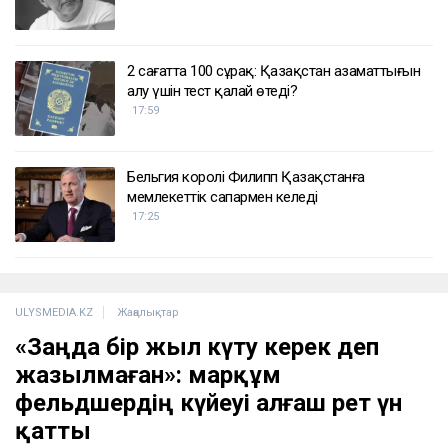
ҚАЗІР ОҚЫЛЫП ЖАТЫР
Вучич Украинаның Еуроодаққа кіруіне қатысты
маңызды мәлімдеме жасады
19:15
Лионель Мессидің әкесі қайтыс болды
18:45
2 сағатта 100 сұрақ: Қазақстан азаматтығын
алу үшін тест қалай өтеді?
17:59
Бельгия королі Филипп Қазақстанға
мемлекеттік сапармен келеді