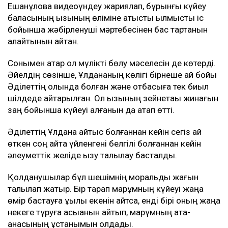
жеке қажетіне жұмсамады. Барлығы
Ұлданаға қатысты шығындарға жұмсалды,
– деп түсіндірді Эльза Ерманова.
Сонымен қатар әлеуметтік желіде марқұмның отбасы
мемлекеттен баспана беруді талап етті деген ақпарат
тарады. Әділет Зейнел мұны жоққа шығарды.
Бұған дейін
Бұған дейін қаза тапқан фельдшердің анасы Сәлима
Ешанқұлова видеоүндеу жариялап, бұрынғы күйеу
баласының қызының өліміне қатысты қылмыстық іс
бойынша жәбірленуші мәртебесінен бас тартқанын
қалайтынын айтқан.
Сонымен қатар ол мүлікті бөлу мәселесін де көтерді.
Әйелдің сөзінше, Ұлдананың көлігі бірнеше ай бойы
Әділеттің қолында болған және отбасыға тек биыл
шілдеде қайтарылған. Ол қызының зейнетақы жинағын