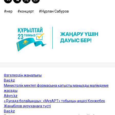
өнер
концерт
Нұрлан Сабуров