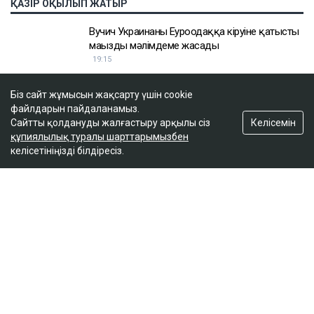
Біз сайт жұмысын жақсарту үшін cookie
файлдарын пайдаланамыз.
Келісемін
Сайтты қолдануды жалғастыру арқылы сіз
құпиялылық туралы шарттарымызбен
келісетініңізді білдіресіз.