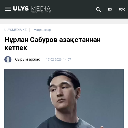
ҚАЗ
РУС
ULYSMEDIA.KZ
Жаңалықтар
Нұрлан Сабуров Қазақстаннан
кетпек
Сырым Қаржас
17.02.2026, 14:07