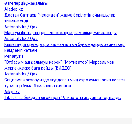
өтемақы
астана
фельдшер