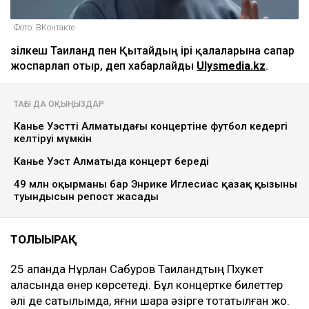
Фото: ВКонтакте
Әзілкеш Таиланд пен Қытайдың ірі қалаларына сапар
жоспарлап отыр, деп хабарлайды
Ulysmedia.kz
.
ТАҒЫ ДА ОҚЫҢЫЗДАР
Канье Уэсттің Алматыдағы концертіне футбол кедергі
келтіруі мүмкін
Канье Уэст Алматыда концерт береді
49 млн оқырманы бар Энрике Иглесиас қазақ қызының
туындысын репост жасады
ТОЛЫҒЫРАҚ
25 ақпанда Нұрлан Сабуров Таиландтың Пхукет
қаласында өнер көрсетеді. Бұл концертке билеттер
әлі де сатылымда, яғни шара әзірге тоқтатылған жоқ.