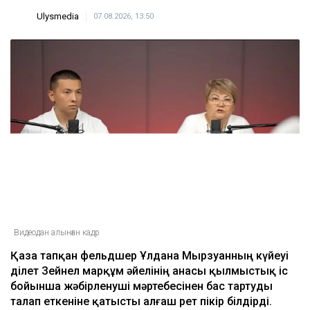
17:25
ULYSMEDIA.KZ
Жаңалықтар
«Заңда бір жыл күту керек деп
жазылмаған»: марқұм
фельдшердің күйеуі алғаш рет үн
қатты
Ulysmedia
07.08.2026, 13:50