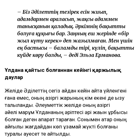
толқынына ұласады. Мен ондайды
қаламаймын, – деді ол.
Әділет сұхбатқа анасымен бірге келген. Эльза
Ерманованың айтуынша, келіні қайтыс болғаннан
кейін ұлы бірнеше ай бойы ауыр психологиялық
жағдайды бастан өткерген. Жұмысқа бармай, үйден
де көп шықпаған.
Оның сөзінше, отбасы Әділеттің осы қиын кезеңнен
өтіп, қалыпты өміріне оралғанын қалаған.
– Біз Әділеттің тезірек есін жиып,
адамдармен араласып, жақсы адаммен
танысқанын қаладық. Әркімнің бақытты
болуға құқығы бар. Заңның еш жерінде «бір
жыл күту керек» деп жазылмаған. Мен үшін
ең бастысы – баламды тірі, күліп, бақытты
күйде көру болды, – деді Эльза Ерманова.