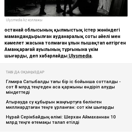
Ulysmedia.kz коллажы
Қостанай облысының қылмыстық істер жөніндегі
мамандандырылған ауданаралық соты әйелі мен
кәмелет жасына толмаған ұлын пышақтап өлтірген
Аманқарағай ауылының тұрғынына үкім
шығарды, деп хабарлайды
Ulysmedia
.
ТАҒЫ ДА ОҚЫҢЫЗДАР
Гүлмира Сатыбалды тағы бір іс бойынша сотталды -
сот 8 млрд теңгеден аса қаржыны өндіріп алуды
міндеттеді
Атырауда су құбырын жаңғыртуға бөлінген
миллиардтаған теңге ұрланған: сот үкім шығарды
Нұрай Серікбайдың өлімі: Шерхан Аймаханнан 10
млрд теңге өтемақы талап етілді