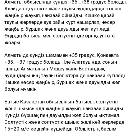
Алматы облысында күндіз +35…+38 градус болады.
Алайда оңтүстікте және таулы аудандарда өткінші
жаңбыр жауып, найзағай ойнайды. Кешке қарай
таулы жерлерде ауа райы күрт нашарлап, нөсер
жаңбыр, бұршақ және дауылды жел күтіледі.
Өңірдің батысы мен солтүстігінде өрт қаупі өте
жоғары.
Алматыда күндіз шамамен +35 градус, Қонаевта
+35…+37 градус болады. Іле Алатауында, соның
ішінде Алматының Медеу және Бостандық
аудандарының таулы бөліктерінде найзағай күтіледі.
Кешке нөсер жаңбыр, бұршақ және дауылды жел
болуы мүмкін.
Батыс Қазақстан облысының батысы, солтүстігі
және шығысында жаңбыр жауып, найзағай ойнайды.
Күндіз бұршақ пен дауылды жел болуы ықтимал.
Солтүстік және солтүстік-шығыс желі кей жерлерде
15–20 м/с-ке дейін күшейеді. Облыстың басым