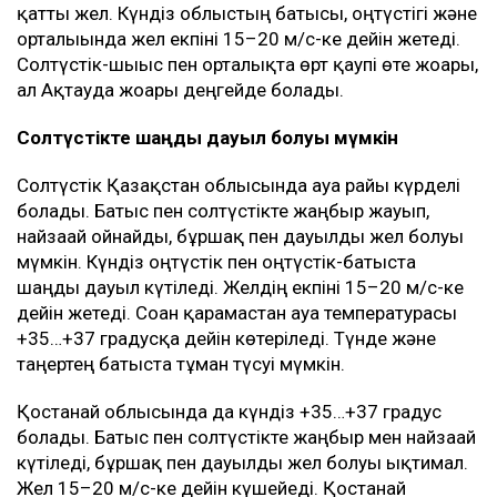
қатты жел. Күндіз облыстың батысы, оңтүстігі және
орталығында жел екпіні 15–20 м/с-ке дейін жетеді.
Солтүстік-шығыс пен орталықта өрт қаупі өте жоғары,
ал Ақтауда жоғары деңгейде болады.
Солтүстікте шаңды дауыл болуы мүмкін
Солтүстік Қазақстан облысында ауа райы күрделі
болады. Батыс пен солтүстікте жаңбыр жауып,
найзағай ойнайды, бұршақ пен дауылды жел болуы
мүмкін. Күндіз оңтүстік пен оңтүстік-батыста
шаңды дауыл күтіледі. Желдің екпіні 15–20 м/с-ке
дейін жетеді. Соған қарамастан ауа температурасы
+35…+37 градусқа дейін көтеріледі. Түнде және
таңертең батыста тұман түсуі мүмкін.
Қостанай облысында да күндіз +35…+37 градус
болады. Батыс пен солтүстікте жаңбыр мен найзағай
күтіледі, бұршақ пен дауылды жел болуы ықтимал.
Жел 15–20 м/с-ке дейін күшейеді. Қостанай