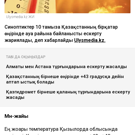
Ulysmedia.kz ЖИ
Синоптиктер 10 тамызға Қазақстанның бірқатар
өңірінде ауа райына байланысты ескерту
жариялады, деп хабарлайды
Ulysmedia.kz.
ТАҒЫ ДА ОҚЫҢЫЗДАР
Алматы мен Астана тұрғындарына ескерту жасалды
Қазақстанның бірнеше өңірінде +43 градусқа дейін
аптап ыстық болады
Қазгидромет бірнеше қаланың тұрғындарына ескерту
жасады
Мән-жайы
Ең жоғары температура Қызылорда облысында