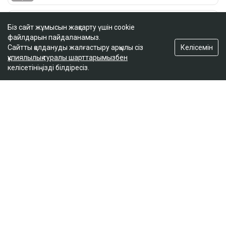
Біз сайт жұмысын жақсарту үшін cookie
файлдарын пайдаланамыз.
Келісемін
Сайтты қолдануды жалғастыру арқылы сіз
құпиялылық туралы шарттарымызбен
келісетініңізді білдіресіз.
ҚАЗІР ОҚЫЛЫП ЖАТЫР
Ақтаудағы балалар ауруханасының
директоры жасөспірім өлімінен кейін