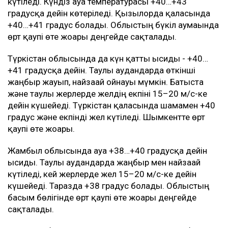
күтіледі. Күндіз ауа температурасы +40…+43
градусқа дейін көтеріледі. Қызылорда қаласында
+40…+41 градус болады. Облыстың бүкіл аумағында
өрт қаупі өте жоғары деңгейде сақталады.
Түркістан облысында да күн қатты ысиды - +40…
+41 градусқа дейін. Таулы аудандарда өткінші
жаңбыр жауып, найзағай ойнауы мүмкін. Батыста
және таулы жерлерде желдің екпіні 15–20 м/с-ке
дейін күшейеді. Түркістан қаласында шамамен +40
градус және екпінді жел күтіледі. Шымкентте өрт
қаупі өте жоғары.
Жамбыл облысында ауа +38…+40 градусқа дейін
ысиды. Таулы аудандарда жаңбыр мен найзағай
күтіледі, кей жерлерде жел 15–20 м/с-ке дейін
күшейеді. Таразда +38 градус болады. Облыстың
басым бөлігінде өрт қаупі өте жоғары деңгейде
сақталады.