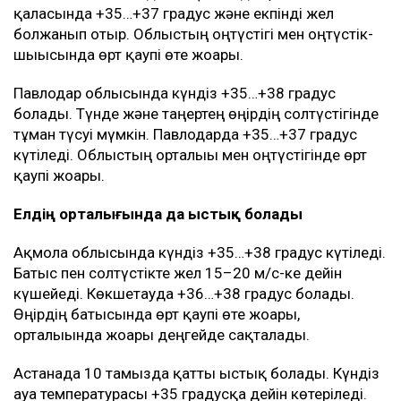
қаласында +35…+37 градус және екпінді жел
болжанып отыр. Облыстың оңтүстігі мен оңтүстік-
шығысында өрт қаупі өте жоғары.
Павлодар облысында күндіз +35…+38 градус
болады. Түнде және таңертең өңірдің солтүстігінде
тұман түсуі мүмкін. Павлодарда +35…+37 градус
күтіледі. Облыстың орталығы мен оңтүстігінде өрт
қаупі жоғары.
Елдің орталығында да ыстық болады
Ақмола облысында күндіз +35…+38 градус күтіледі.
Батыс пен солтүстікте жел 15–20 м/с-ке дейін
күшейеді. Көкшетауда +36…+38 градус болады.
Өңірдің батысында өрт қаупі өте жоғары,
орталығында жоғары деңгейде сақталады.
Астанада 10 тамызда қатты ыстық болады. Күндіз
ауа температурасы +35 градусқа дейін көтеріледі.