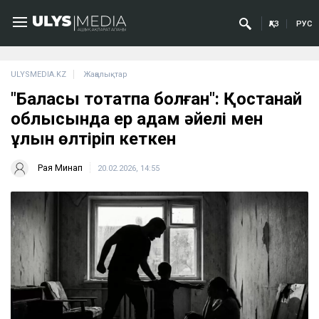
ҚАЗ
РУС
ULYSMEDIA.KZ
Жаңалықтар
"Баласы тоқтатпақ болған": Қостанай
облысында ер адам әйелі мен
ұлын өлтіріп кеткен
Рая Минап
20.02.2026, 14:55