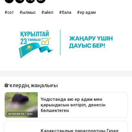
сот
қылмыс
әйел
бала
ер адам