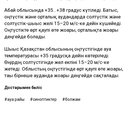
Абай облысында +35…+38 градус күтіледі. Батыс,
оңтүстік және орталық аудандарда солтүстік және
солтүстік-шығыс желі 15–20 м/с-ке дейін күшейеді.
Оңтүстікте өрт қаупі өте жоғары, орталықта жоғары
деңгейде болады.
Шығыс Қазақстан облысының оңтүстігінде ауа
температурасы +35 градусқа дейін көтеріледі.
Өңірдің солтүстігінде жел екпіні 15–20 м/с-ке
жетеді. Облыстың оңтүстігінде өрт қаупі өте жоғары,
тағы бірнеше ауданда жоғары деңгейде сақталады.
Достарыңмен бөліс
ауа райы
синоптиктер
болжам