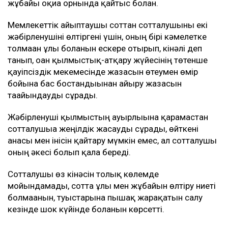
жұбайы оқиға орнында қайтыс болған.
Мемлекеттік айыптаушы соттан сотталушыны екі
жәбірленушіні өлтіргені үшін, оның бірі кәмелетке
толмаған ұлы болғанын ескере отырып, кінәлі деп
танып, оған қылмыстық-атқару жүйесінің төтенше
қауіпсіздік мекемесінде жазасын өтеумен өмір
бойына бас бостандығынан айыру жазасын
тағайындауды сұрады.
Жәбірленуші қылмыстың ауырлығына қарамастан
сотталушыға жеңілдік жасауды сұрады, өйткені
анасы мен інісін қайтару мүмкін емес, ал сотталушы
оның әкесі болып қала береді.
Сотталушы өз кінәсін толық көлемде
мойындамады, сотта ұлы мен жұбайын өлтіру ниеті
болмағанын, туыстарына пышақ жарақатын салу
кезінде шок күйінде болғанын көрсетті.