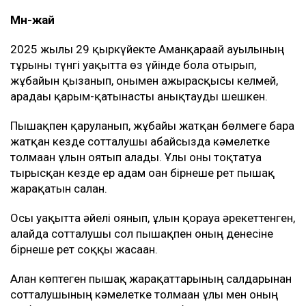
Мән-жай
2025 жылғы 29 қыркүйекте Аманқарағай ауылының
тұрғыны түнгі уақытта өз үйінде бола отырып,
жұбайын қызғанып, онымен ажырасқысы келмей,
арадағы қарым-қатынасты анықтауды шешкен.
Пышақпен қаруланып, жұбайы жатқан бөлмеге бара
жатқан кезде сотталушы абайсызда кәмелетке
толмаған ұлын оятып алады. Ұлы оны тоқтатуға
тырысқан кезде ер адам оған бірнеше рет пышақ
жарақатын салған.
Осы уақытта әйелі оянып, ұлын қорғауға әрекеттенген,
алайда сотталушы сол пышақпен оның денесіне
бірнеше рет соққы жасаған.
Алған көптеген пышақ жарақаттарының салдарынан
сотталушының кәмелетке толмаған ұлы мен оның