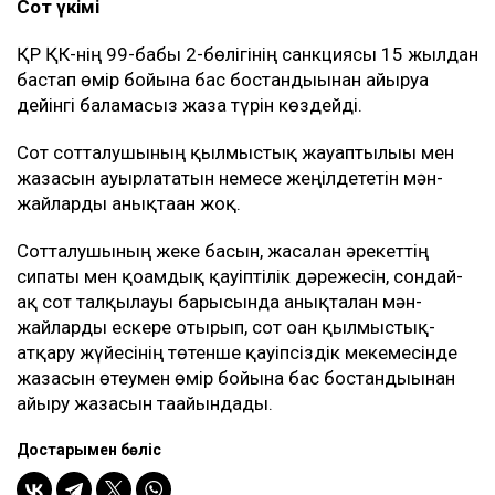
Сот үкімі
ҚР ҚК-нің 99-бабы 2-бөлігінің санкциясы 15 жылдан
бастап өмір бойына бас бостандығынан айыруға
дейінгі баламасыз жаза түрін көздейді.
Сот сотталушының қылмыстық жауаптылығы мен
жазасын ауырлататын немесе жеңілдететін мән-
жайларды анықтаған жоқ.
Сотталушының жеке басын, жасалған әрекеттің
сипаты мен қоғамдық қауіптілік дәрежесін, сондай-
ақ сот талқылауы барысында анықталған мән-
жайларды ескере отырып, сот оған қылмыстық-
атқару жүйесінің төтенше қауіпсіздік мекемесінде
жазасын өтеумен өмір бойына бас бостандығынан
айыру жазасын тағайындады.
Достарыңмен бөліс