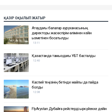
ҚАЗІР ОҚЫЛЫП ЖАТЫР
Ақтаудағы балалар ауруханасының
директоры жасөспірім өлімінен кейін
қызметінен босатылды
13:11
Қазақстанда тамыздағы ҰБТ басталды
12:40
Каспий теңізінің бетінде майлы дақ пайда
болды
12:08
FlyArystan Дубайға рейстерді қыркүйекке дейін