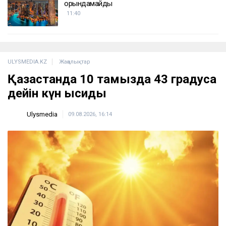
орындамайды
11:40
ULYSMEDIA.KZ
Жаңалықтар
Қазақстанда 10 тамызда 43 градусқа
дейін күн ысиды
Ulysmedia
09.08.2026, 16:14