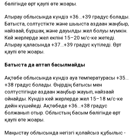
бөлігінде өрт қаупі өте жоғары.
Атырау облысында күндіз +36…+39 градус болады.
Батыста, солтүстікте және шығыста аздаған жаңбыр,
найзағай, бұршақ және дауылды жел болуы мүмкін.
Кей жерлерде жел екпіні 15–20 м/с-ке жетеді.
Атырау қаласында +37…+39 градус күтіледі. Өрт
қаупі өте жоғары.
Батыста да аптап басылмайды
Ақтөбе облысында күндіз ауа температурасы +35…
+38 градус болады. Өңірдің батысы мен
солтүстігінде аздаған жаңбыр жауып, найзағай
ойнайды. Күндіз кей жерлерде жел 15–18 м/с-ке
дейін күшейеді. Ақтөбеде +36…+38 градус
болжанып отыр. Облыстың басым бөлігінде өрт
қаупі өте жоғары.
Маңғыстау облысында негізгі қолайсыз құбылыс -