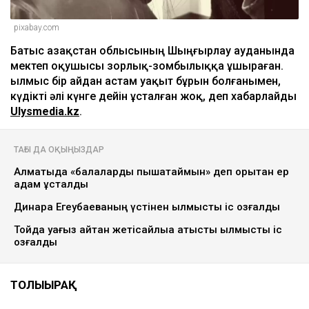
pixabay.com
Батыс Қазақстан облысының Шыңғырлау ауданында
мектеп оқушысы зорлық-зомбылыққа ұшыраған.
Қылмыс бір айдан астам уақыт бұрын болғанымен,
күдікті әлі күнге дейін ұсталған жоқ, деп хабарлайды
Ulysmedia.kz
.
ТАҒЫ ДА ОҚЫҢЫЗДАР
Алматыда «балаларды пышақтаймын» деп қорқытқан ер
адам ұсталды
Динара Егеубаеваның үстінен қылмыстық іс қозғалды
Тойда уағыз айтқан жетісайлыққа қатысты қылмыстық іс
қозғалды
ТОЛЫҒЫРАҚ