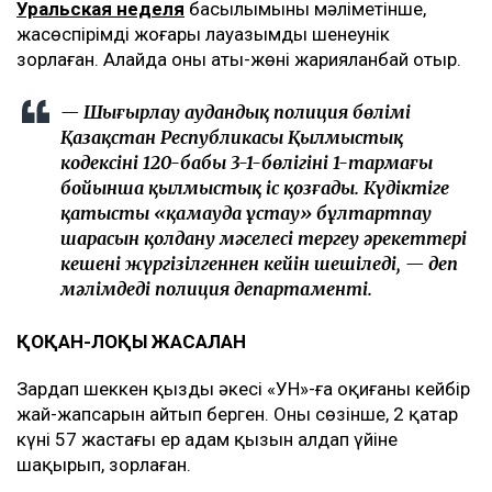
Уральская неделя
басылымының мәліметінше,
жасөспірімді жоғары лауазымды шенеунік
зорлаған. Алайда оның аты-жөні жарияланбай отыр.
— Шыңғырлау аудандық полиция бөлімі
Қазақстан Республикасы Қылмыстық
кодексінің 120-бабы 3-1-бөлігінің 1-тармағы
бойынша қылмыстық іс қозғады. Күдіктіге
қатысты «қамауда ұстау» бұлтартпау
шарасын қолдану мәселесі тергеу әрекеттері
кешені жүргізілгеннен кейін шешіледі, — деп
мәлімдеді полиция департаменті.
ҚОҚАН-ЛОҚЫ ЖАСАЛҒАН
Зардап шеккен қыздың әкесі «УН»-ға оқиғаның кейбір
жай-жапсарын айтып берген. Оның сөзінше, 2 қаңтар
күні 57 жастағы ер адам қызын алдап үйіне
шақырып, зорлаған.