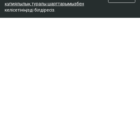
құпиялылық туралы шарттарымызбен
келісетініңізді білдіресіз.
ҚАЗІР ОҚЫЛЫП ЖАТЫР
Дрон, GIS және табиғат: Бурабай жас
ғалымдардың зертханасына айналды
10:32