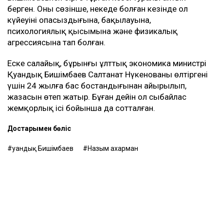
берген. Оның сөзінше, некеде болған кезінде ол
күйеуінің опасыздығына, бақылауына,
психологиялық қысымына және физикалық
агрессиясына тап болған.
Еске салайық, бұрынғы ұлттық экономика министрі
Қуандық Бишімбаев Салтанат Нүкенованы өлтіргені
үшін 24 жылға бас бостандығынан айырылып,
жазасын өтеп жатыр. Бұған дейін ол сыбайлас
жемқорлық ісі бойынша да сотталған.
Достарыңмен бөліс
Қуандық Бишімбаев
Назым Қахарман