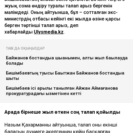
жуық сома өндіру туралы талап арыз бергенін
мәлімдеді. Оның айтуынша, бұл – сотталған экс-
министрдің отбасы кейінгі екі жылда өзіне қарсы
берген төртінші талап арыз, деп
хабарлайды
Ulysmedia.kz
.
ТАҒЫ ДА ОҚЫҢЫЗДАР
Байжанов бостандыққа шыққанымен, алты жыл бақылауда
болады
Бишімбаевтың туысы Бақытжан Байжанов бостандыққа
шықты
Бишімбаев ісі арқылы танылған Айжан Аймағанова
прокуратурадағы қызметінен кетті
Арада бірнеше жыл өткен соң талап қойылды
Назым Қахарманның айтуынша, талап оның екінші
баласын дүниеге әкелгеннен кейін басқарған