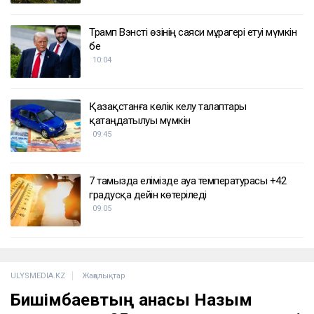
Трамп Вэнсті өзінің саяси мұрагері етуі мүмкін
бе
10:04
Қазақстанға көлік әкелу талаптары
қатаңдатылуы мүмкін
09:45
7 тамызда елімізде ауа температурасы +42
градусқа дейін көтеріледі
09:05
ULYSMEDIA.KZ
Жаңалықтар
Бишімбаевтың анасы Назым