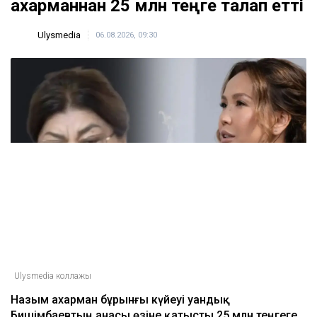
Қахарманнан 25 млн теңге талап етті
Ulysmedia
06.08.2026, 09:30
Ulysmedia коллажы
Назым Қахарман бұрынғы күйеуі Қуандық
Бишімбаевтың анасы өзіне қатысты 25 млн теңгеге