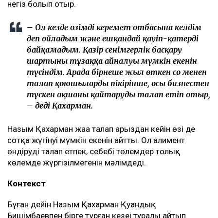
негіз болып отыр.
– Ол кезде өзімді керемет отбасына келдім
деп ойладым және ешқандай қауіп-қатерді
байқамадым. Қазір сенімгерлік басқару
шартының тұзаққа айналуы мүмкін екенін
түсіндім. Арада бірнеше жыл өткен соң менен
талап қоюшылардың пікірінше, осы бизнестен
түскен ақшаны қайтаруды талап етіп отыр,
– деді Қахарман.
Назым Қахарман жаңа талап арыздан кейін өзі де
сотқа жүгінуі мүмкін екенін айтты. Ол алимент
өндіруді талап етпек, себебі төлемдер толық
көлемде жүргізілмегенін мәлімдеді.
Контекст
Бұған дейін Назым Қахарман Қуандық
Бишімбаевпен бірге тұрған кезеңі туралы айтып