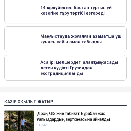
ҚАЗІР ОҚЫЛЫП ЖАТЫР
Дрон, GIS және табиғат: Бурабай жас
ғалымдардың зертханасына айналды
10:32