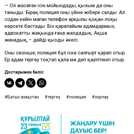
— Ол жасаған ісін мойындады, қызым да оны
таныды. Бірақ полиция оны үйіне жібере салды. Ал
содан кейін маған телефон арқылы қоқан-лоқы
көрсете бастады. Біз қарапайым адамдармыз,
адвокатты жақында ғана жалдадық. Ақша
жинадық, – дейді қыздың әкесі.
Оның сөзінше, полиция бұл іске салғырт қарап отыр.
Ер адам тергеу тоқтап қала ма деп қауіптеніп отыр.
Достарыңмен бөліс
Батыс Қазақстан
тергеу
полиция
зорлау