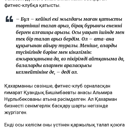
фитнес-клубқа қатысты.
– Бұл – кейінгі екі жылдағы маған қатысты
төртінші талап арыз, бірақ бұрынғы енемнің
берген алғашқы арызы. Осы уақыт ішінде мен
тек бір талап арыз бердім. Ол – ата-ана
құқығынан айыру туралы. Меніңше, олардың
түсінігінде бәріне мен кінәлімін:
ажырасқаныма да, өз пікірімді айтқаныма да,
балалардың олармен араласқысы
келмейтініне де, – деді ол.
Қахарманның сөзінше, фитнес-клуб орналасқан
ғимарат Қуандық Бишімбаевтың анасы Альмира
Нұрлыбекованың атына рәсімделген. Ал Қахарман
бизнесті сенімгерлік басқару шарты негізінде
жүргізген.
Енді осы келісім оның үстінен қаржылық талап қоюға