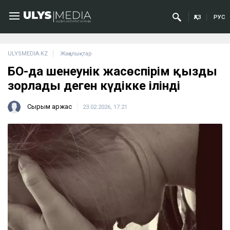
ҚАЗ
РУС
ULYSMEDIA.KZ
Жаңалықтар
БҚО-да шенеунік жасөспірім қызды
зорлады деген күдікке ілінді
Сырым Қаржас
23.02.2026, 17:21