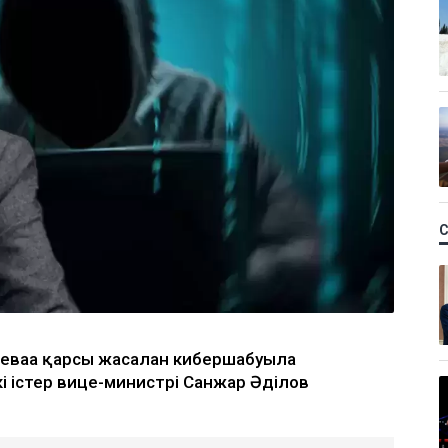
еваға қарсы жасалған кибершабуылға
і істер вице-министрі Санжар Әділов