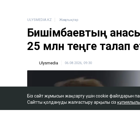
ULYSMEDIA.KZ
Жаңалықтар
Бишімбаевтың анас
25 млн теңге талап е
Ulysmedia
06.08.2026, 09:30
Біз сайт жұмысын жақсарту үшін cookie файлдарын п
Сайтты қолдануды жалғастыру арқылы сіз
құпиялылы