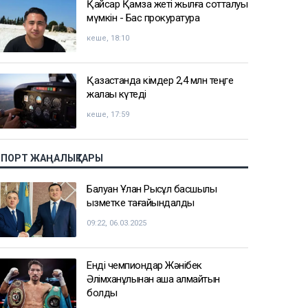
Қайсар Қамза жеті жылға сотталуы
мүмкін - Бас прокуратура
кеше, 18:10
Қазақстанда кімдер 2,4 млн теңге
жалақы күтеді
кеше, 17:59
СПОРТ ЖАҢАЛЫҚТАРЫ
Балуан Ұлан Рысқұл басшылық
қызметке тағайындалды
09:22, 06.03.2025
Енді чемпиондар Жәнібек
Әлімханұлынан қаша алмайтын
болды