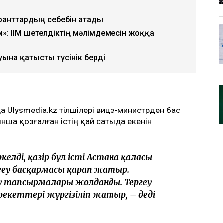
гранттардың себебін атады
»: ІІМ шетелдіктің мәлімдемесін жоққа
уына қатысты түсінік берді
 Ulysmedia.kz тілшілері вице-министрден бас
ша қозғалған істің қай сатыда екенін
елді, қазір бұл істі Астана қаласы
геу басқармасы қарап жатыр.
у тапсырмалары жолданды. Тергеу
екеттері жүргізіліп жатыр, – деді