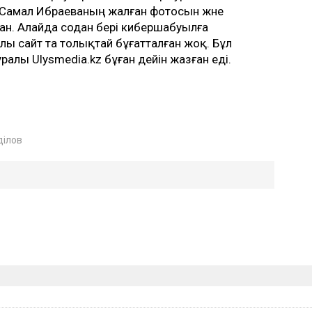
Самал Ибраеваның жалған фотосын және
ан. Алайда содан бері кибершабуылға
улы сайт та толықтай бұғатталған жоқ. Бұл
ралы Ulysmedia.kz бұған дейін жазған еді.
ділов