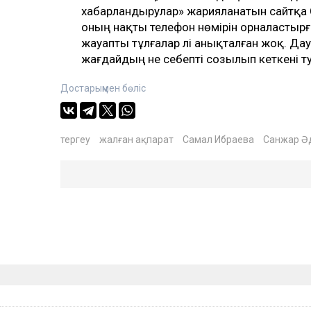
хабарландырулар» жарияланатын сайтқа 
оның нақты телефон нөмірін орналастырғ
жауапты тұлғалар әлі анықталған жоқ. Да
жағдайдың не себепті созылып кеткені ту
Достарыңмен бөліс
тергеу
жалған ақпарат
Самал Ибраева
Санжар Ә