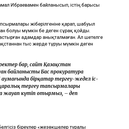
амал Ибраевамен байланысып, істің барысы
апсырмалары жіберілгеніне қарап, шабуыл
ан болуы мүмкін бе деген сұрақ қойды.
астырған адамдар анықталмаған. Ал шетелге
зақстаннан тыс жерде тұруы мүмкін деген
еректер бар, сайт Қазақстан
ған байланысты Бас прокуратура
 аумағында бірқатар тергеу-жедел іс-
ықаралық тергеу тапсырмалары
ға жауап күтіп отырмыз, – деп
елгісіз біреулер «жезөкшелер туралы