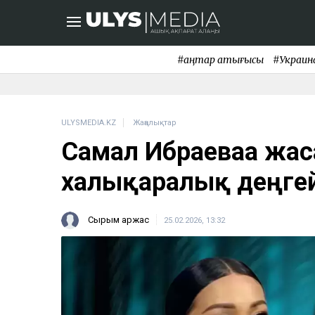
#қаңтар қақтығысы
#Украин
ULYSMEDIA.KZ
Жаңалықтар
Самал Ибраеваға жас
халықаралық деңге
Сырым Қаржас
25.02.2026, 13:32