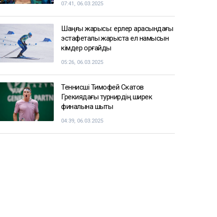
07:41, 06.03.2025
Шаңғы жарысы: ерлер арасындағы
эстафеталық жарыста ел намысын
кімдер қорғайды
05:26, 06.03.2025
Теннисші Тимофей Скатов
Грекиядағы турнирдің ширек
финалына шықты
04:39, 06.03.2025