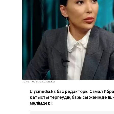
Ulysmedia.kz коллажы
Ulysmedia.kz бас редакторы Самал Ибра
қатысты тергеудің барысы жөнінде Ішк
мәлімдеді.