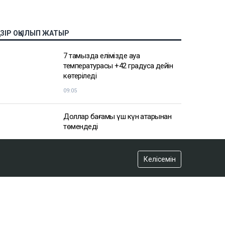
АЗІР ОҚЫЛЫП ЖАТЫР
7 тамызда елімізде ауа
температурасы +42 градусқа дейін
көтеріледі
09:05
Доллар бағамы үш күн қатарынан
төмендеді
кеше, 18:52
Келісемін
Қайсар Қамза жеті жылға сотталуы
мүмкін - Бас прокуратура
кеше, 18:10