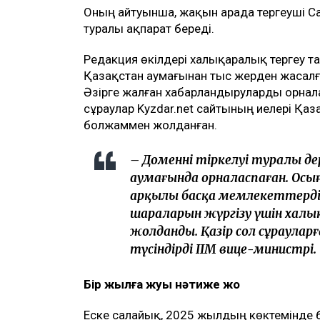
Оның айтуынша, жақын арада тергеуші С
туралы ақпарат береді.
Редакция өкілдері халықаралық тергеу т
Қазақстан аумағынан тыс жерден жасалғ
Әзірге жалған хабарландыруларды орнал
сұраулар Kyzdar.net сайтының иелері Қа
болжаммен жолданған.
– Доменнің тіркелуі туралы д
аумағында орналаспаған. Осы
арқылы басқа мемлекеттердің
шараларын жүргізу үшін хал
жолданды. Қазір сол сұраулар
түсіндірді ІІМ вице-министрі.
Бір жылға жуық нәтиже жоқ
Еске салайық, 2025 жылдың көктемінде б