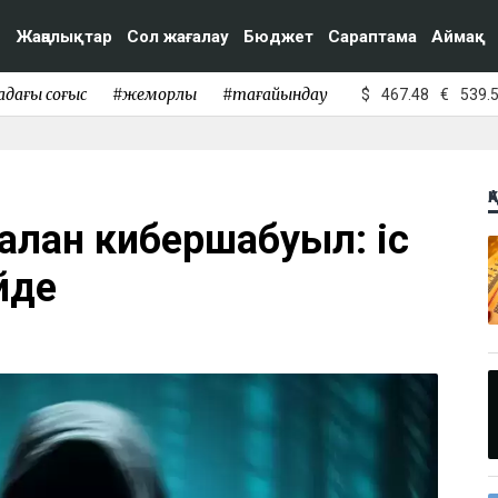
Жаңалықтар
Сол жағалау
Бюджет
Сараптама
Аймақ
адағы соғыс
#жемқорлық
#тағайындау
$
467.48
€
539.
Қ
алған кибершабуыл: іс
йде