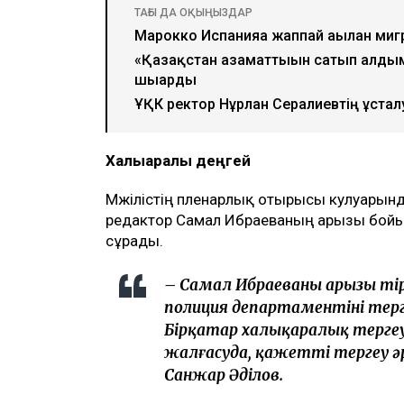
ТАҒЫ ДА ОҚЫҢЫЗДАР
Марокко Испанияға жаппай ағылған ми
«Қазақстан азаматтығын сатып алдым
шығарды
ҰҚК ректор Нұрлан Серғалиевтің ұстал
Халықаралық деңгей
Мәжілістің пленарлық отырысы кулуарында
редактор Самал Ибраеваның арызы бойын
сұрады.
– Самал Ибраеваның арызы тірк
полиция департаментінің тер
Бірқатар халықаралық терге
жалғасуда, қажетті тергеу әр
Санжар Әділов.