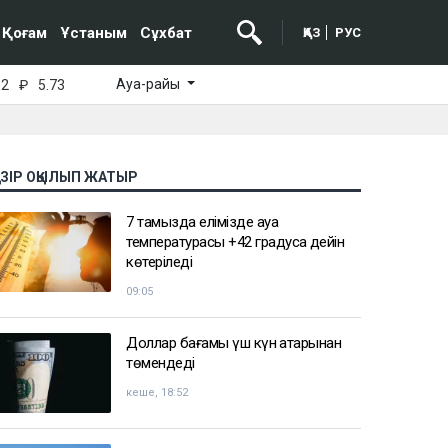
Қоғам
Ұстаным
Сұхбат
ҚАЗ
РУС
Ауа-райы
52
₽
5.73
АЗІР ОҚЫЛЫП ЖАТЫР
7 тамызда елімізде ауа
температурасы +42 градусқа дейін
көтеріледі
09:05
Доллар бағамы үш күн қатарынан
төмендеді
кеше, 18:52