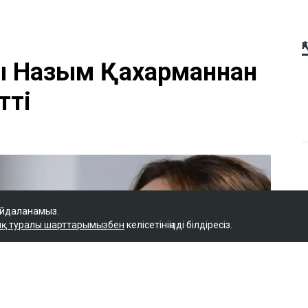
Қ
ы Назым Қахарманнан
тті
айдаланамыз.
қ туралы шарттарымызбен
келісетініңізді білдіресіз.