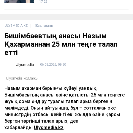
Доллар қымбаттай бастады
19:35
ҚазМұнайГаз Қашағанға қатысты қойылған
талап туралы ақпаратты жоққа шығарды
18:20
Нұрай Серікбайдың өлімі: Шерхан Аймаханнан
10 млрд теңге өтемақы талап етілді
18:03
Сатыбалдының ұлына тиесілі болған базар
алты рет аукционға шығарылып, ақыры
сатылды
17:25