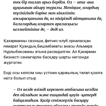
Байжанов бостандыққа шыққанымен, алты жыл
бақылауда болады
Бишімбаевтың туысы Бақытжан Байжанов
бостандыққа шықты
Бишімбаев ісі арқылы танылған Айжан Аймағанова
прокуратурадағы қызметінен кетті
Арада бірнеше жыл өткен соң талап қойылды
Назым Қахарманның айтуынша, талап оның екінші
баласын дүниеге әкелгеннен кейін басқарған
фитнес-клубқа қатысты.
– Бұл – кейінгі екі жылдағы маған қатысты
төртінші талап арыз, бірақ бұрынғы енемнің
берген алғашқы арызы. Осы уақыт ішінде мен
тек бір талап арыз бердім. Ол – ата-ана
құқығынан айыру туралы. Меніңше, олардың