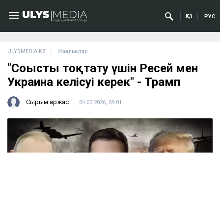
ҚАЗ
РУС
ULYSMEDIA.KZ
Жаңалықтар
"Соғысты тоқтату үшін Ресей мен
Украина келісуі керек" - Трамп
Сырым Қаржас
04.03.2026, 09:01