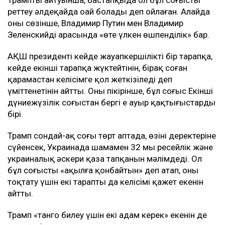
реттеу әлдеқайда оңай болады деп ойлаған. Алайда
оның сөзінше, Владимир Путин мен Владимир
Зеленскийдің арасында «өте үлкен өшпенділік» бар.
АҚШ президенті кейде жауапкершілікті бір тарапқа,
кейде екінші тарапқа жүктейтінін, бірақ соған
қарамастан келісімге қол жеткізіледі деп
үміттенетінін айтты. Оның пікірінше, бұл соғыс Екінші
дүниежүзілік соғыстан бергі ең ауыр қақтығыстардың
бірі.
Трамп сондай-ақ соңғы төрт аптада, өзінің деректеріне
сүйенсек, Украинада шамамен 32 мың ресейлік және
украиналық әскери қаза тапқанын мәлімдеді. Ол
бұл соғысты «ақылға қонбайтын» деп атап, оны
тоқтату үшін екі тараптың да келісімі қажет екенін
айтты.
Трамп «танго билеу үшін екі адам керек» екенін де