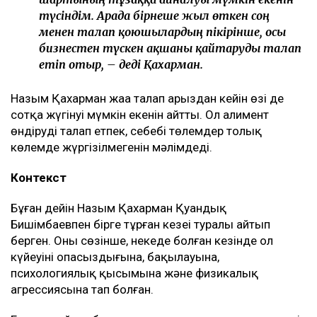
түсінігінде бәріне мен кінәлімін:
ажырасқаныма да, өз пікірімді айтқаныма да,
балалардың олармен араласқысы
келмейтініне де, – деді ол.
Қахарманның сөзінше, фитнес-клуб орналасқан
ғимарат Қуандық Бишімбаевтың анасы Альмира
Нұрлыбекованың атына рәсімделген. Ал Қахарман
бизнесті сенімгерлік басқару шарты негізінде
жүргізген.
Енді осы келісім оның үстінен қаржылық талап қоюға
негіз болып отыр.
– Ол кезде өзімді керемет отбасына келдім
деп ойладым және ешқандай қауіп-қатерді
байқамадым. Қазір сенімгерлік басқару
шартының тұзаққа айналуы мүмкін екенін
түсіндім. Арада бірнеше жыл өткен соң
менен талап қоюшылардың пікірінше, осы