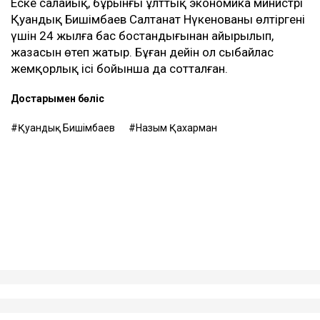
бизнестен түскен ақшаны қайтаруды талап
етіп отыр, – деді Қахарман.
Назым Қахарман жаңа талап арыздан кейін өзі де
сотқа жүгінуі мүмкін екенін айтты. Ол алимент
өндіруді талап етпек, себебі төлемдер толық
көлемде жүргізілмегенін мәлімдеді.
Контекст
Бұған дейін Назым Қахарман Қуандық
Бишімбаевпен бірге тұрған кезеңі туралы айтып
берген. Оның сөзінше, некеде болған кезінде ол
күйеуінің опасыздығына, бақылауына,
психологиялық қысымына және физикалық
агрессиясына тап болған.
Еске салайық, бұрынғы ұлттық экономика министрі
Қуандық Бишімбаев Салтанат Нүкенованы өлтіргені