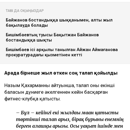
ULYSMEDIA.KZ
Жаңалықтар
Бишімбаевтың анасы Назым
Қахарманнан 25 млн теңге талап
етті
Ulysmedia
06.08.2026, 09:30
Ulysmedia коллажы
Назым Қахарман бұрынғы күйеуі Қуандық
Бишімбаевтың анасы өзіне қатысты 25 млн теңгеге
жуық сома өндіру туралы талап арыз бергенін
мәлімдеді. Оның айтуынша, бұл – сотталған экс-
министрдің отбасы кейінгі екі жылда өзіне қарсы
берген төртінші талап арыз, деп
хабарлайды
Ulysmedia.kz
.
ТАҒЫ ДА ОҚЫҢЫЗДАР