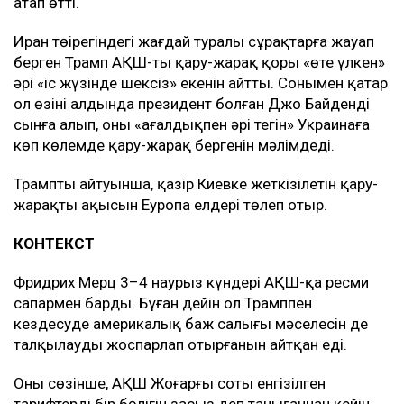
атап өтті.
Иран төңірегіндегі жағдай туралы сұрақтарға жауап
берген Трамп АҚШ-тың қару-жарақ қоры «өте үлкен»
әрі «іс жүзінде шексіз» екенін айтты. Сонымен қатар
ол өзінің алдында президент болған Джо Байденді
сынға алып, оның «аңғалдықпен әрі тегін» Украинаға
көп көлемде қару-жарақ бергенін мәлімдеді.
Трамптың айтуынша, қазір Киевке жеткізілетін қару-
жарақтың ақысын Еуропа елдері төлеп отыр.
КОНТЕКСТ
Фридрих Мерц 3–4 наурыз күндері АҚШ-қа ресми
сапармен барды. Бұған дейін ол Трамппен
кездесуде америкалық баж салығы мәселесін де
талқылауды жоспарлап отырғанын айтқан еді.
Оның сөзінше, АҚШ Жоғарғы соты енгізілген
тарифтердің бір бөлігін заңсыз деп танығаннан кейін,