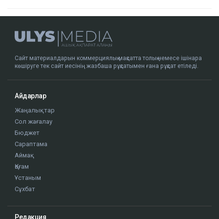
Доллар қымбаттай бастады
19:35
ҚазМұнайГаз Қашағанға қатысты қойылған
талап туралы ақпаратты жоққа шығарды
18:20
Нұрай Серікбайдың өлімі: Шерхан Аймаханнан
10 млрд теңге өтемақы талап етілді
18:03
Сатыбалдының ұлына тиесілі болған базар
алты рет аукционға шығарылып, ақыры
сатылды
17:25