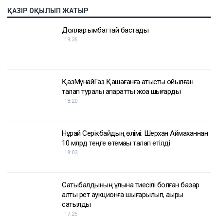
үшін 24 жылға бас бостандығынан айырылып,
жазасын өтеп жатыр. Бұған дейін ол сыбайлас
жемқорлық ісі бойынша да сотталған.
Достарыңмен бөліс
Қуандық Бишімбаев
Назым Қахарман
ҚАЗІР ОҚЫЛЫП ЖАТЫР