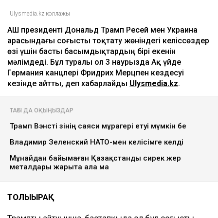
Ulysmedia.kz коллажы
АҚШ президенті Дональд Трамп Ресей мен Украина
арасындағы соғысты тоқтату жөніндегі келіссөздер
өзі үшін басты басымдықтардың бірі екенін
мәлімдеді. Бұл туралы ол 3 наурызда Ақ үйде
Германия канцлері Фридрих Мерцпен кездесуі
кезінде айтты, деп хабарлайды
Ulysmedia.kz
.
ТАҒЫ ДА ОҚЫҢЫЗДАР
Трамп Вэнсті өзінің саяси мұрагері етуі мүмкін бе
Владимир Зеленский НАТО-мен келісімге келді
Мұнайдан байымаған Қазақстанды сирек жер
металдары жарыта ала ма
ТОЛЫҒЫРАҚ
Трамптың айтуынша, бастапқыда ол бұл соғысты