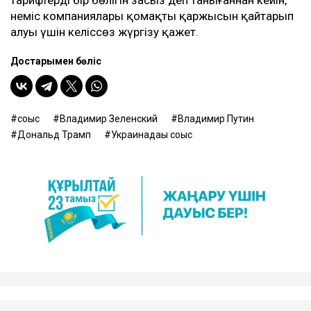
неміс компаниялары қомақты қаржысын қайтарып
алуы үшін келіссөз жүргізу қажет.
Достарыңмен бөліс
соғыс
Владимир Зеленский
Владимир Путин
Дональд Трамп
Украинадағы соғыс