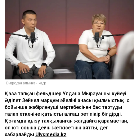
Видеодан алынған кадр
Қаза тапқан фельдшер Ұлдана Мырзуанның күйеуі
Әділет Зейнел марқұм әйелінің анасы қылмыстық іс
бойынша жәбірленуші мәртебесінен бас тартуды
талап еткеніне қатысты алғаш рет пікір білдірді.
Қоғамда қызу талқыланған жағдайға қарамастан,
ол істі соңына дейін жеткізетінін айтты, деп
хабарлайды
Ulysmedia.kz
.