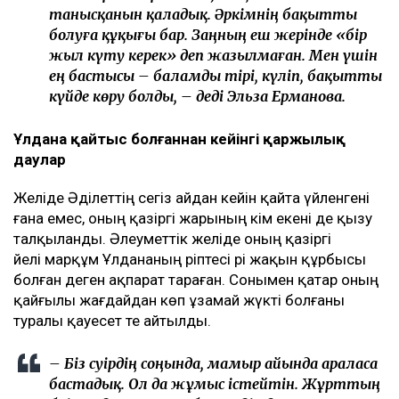
танысқанын қаладық. Әркімнің бақытты
болуға құқығы бар. Заңның еш жерінде «бір
жыл күту керек» деп жазылмаған. Мен үшін
ең бастысы – баламды тірі, күліп, бақытты
күйде көру болды, – деді Эльза Ерманова.
Ұлдана қайтыс болғаннан кейінгі қаржылық
даулар
Желіде Әділеттің сегіз айдан кейін қайта үйленгені
ғана емес, оның қазіргі жарының кім екені де қызу
талқыланды. Әлеуметтік желіде оның қазіргі
әйелі марқұм Ұлдананың әріптесі әрі жақын құрбысы
болған деген ақпарат тараған. Сонымен қатар оның
қайғылы жағдайдан көп ұзамай жүкті болғаны
туралы қауесет те айтылды.
– Біз сәуірдің соңында, мамыр айында араласа
бастадық. Ол да жұмыс істейтін. Жұрттың