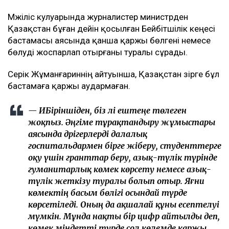
Мәжіліс кулуарында журналистер министрден
Қазақстан бұған дейін қосылған Бейбітшілік кеңесі
бастамасы аясында қанша қаржы бөлгені немесе
бөлуді жоспарлап отырғаны туралы сұрады.
Серік Жұманғариннің айтуынша, Қазақстан әзірге бұл
бастамаға қаржы аудармаған.
— ИБіріншіден, біз әлі ештеңе төлеген
жоқпыз. Әңгіме тұрақтандыру жұмыстары
аясында дәрігерлерді далалық
госпитальдармен бірге жіберу, студенттерге
оқу үшін гранттар беру, азық-түлік түрінде
гуманитарлық көмек көрсету немесе азық-
түлік жеткізу туралы болып отыр. Яғни
көмектің басым бөлігі осындай түрде
көрсетіледі. Оның да ақшалай құны есептелуі
мүмкін. Мұнда нақты бір цифр айтылды деп,
көмек міндетті түрде сол көлемде қаржы