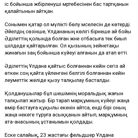
іс бойынша жәбірленуші мәртебесінен бас тартқанын
қалайтынын айтқан.
Сонымен қатар ол мүлікті бөлу мәселесін де көтерді.
Әйелдің сөзінше, Ұлдананың көлігі бірнеше ай бойы
Әділеттің қолында болған және отбасыға тек биыл
шілдеде қайтарылған. Ол қызының зейнетақы
жинағын заң бойынша күйеуі алғанын да атап өтті.
Әділеттің Ұлдана қайтыс болғаннан кейін сегіз ай
өткен соң қайта үйленгені белгілі болғаннан кейін
әлеуметтік желіде қызу талқылау басталды.
Қолданушылар бұл шешімнің моральдық жағын
талқылап жатыр. Бір тарап марқұмның күйеуі жаңа
өмір бастауға құқылы екенін айтса, енді бірі оның
жаңа некеге тұруға асыққанын айтып, марқұмның
ата-анасының ұстанымын қолдады.
Еске салайық, 23 жастағы фельдшер Ұлдана