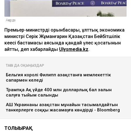
Ақорда
Премьер-министрдің орынбасары, ұлттық экономика
министрі Серік Жұманғарин Қазақстан Бейбітшілік
кеңесі бастамасы аясында қандай үлес қосатынын
айтты, деп хабарлайды
Ulysmedia.kz
.
ТАҒЫ ДА ОҚЫҢЫЗДАР
Бельгия королі Филипп Қазақстанға мемлекеттік
сапармен келеді
Трампқа Ақ үйде 400 млн долларлық бал залын
салуға тыйым салынды
АҚШ Украинаны Қазақстан мұнайын тасымалдайтын
танкерлерге соққы жасамауға көндірді - Bloomberg
ТОЛЫҒЫРАҚ