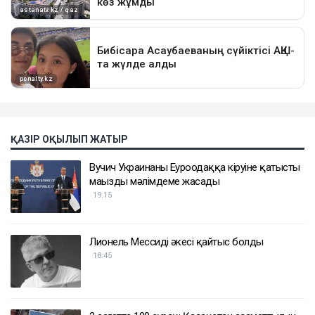
ҚАЗІР ОҚЫЛЫП ЖАТЫР
Вучич Украинаның Еуроодаққа кіруіне қатысты
маңызды мәлімдеме жасады
19:15
Лионель Мессидің әкесі қайтыс болды
18:45