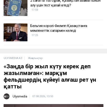
2 сағатта 100 сұрақ: Қазақстан азаматтығын
алу үшін тест қалай өтеді?
17:59
Бельгия королі Филипп Қазақстанға
мемлекеттік сапармен келеді
17:25
ULYSMEDIA.KZ
Жаңалықтар
«Заңда бір жыл күту керек деп
жазылмаған»: марқұм
фельдшердің күйеуі алғаш рет үн
қатты
Ulysmedia
07.08.2026, 13:50