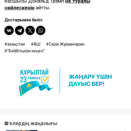
басшысы Дональд Трамп
не туралы
сөйлескенін
айтты.
Достарыңмен бөліс
Қазақстан
АҚШ
Серік Жұманғарин
"Бейбітшілік кеңесі"