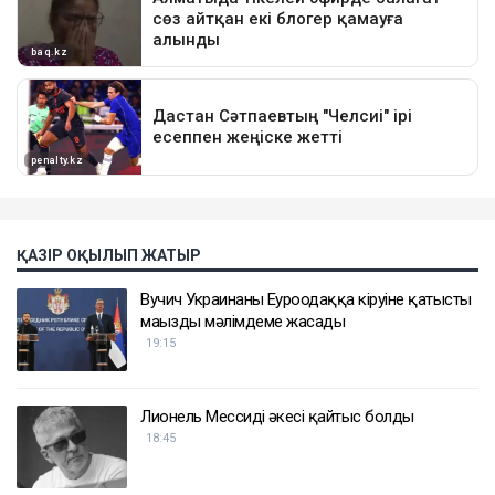
ҚАЗІР ОҚЫЛЫП ЖАТЫР
Вучич Украинаның Еуроодаққа кіруіне қатысты
маңызды мәлімдеме жасады
19:15
Лионель Мессидің әкесі қайтыс болды
18:45