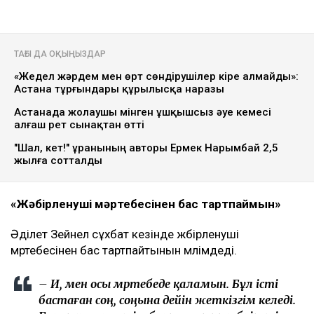
ТАҒЫ ДА ОҚЫҢЫЗДАР
«Жедел жәрдем мен өрт сөндірушілер кіре алмайды»:
Астана тұрғындары құрылысқа наразы
Астанада жолаушы мінген ұшқышсыз әуе кемесі
алғаш рет сынақтан өтті
"Шал, кет!" ұранының авторы Ермек Нарымбай 2,5
жылға сотталды
«Жәбірленуші мәртебесінен бас тартпаймын»
Әділет Зейнел сұхбат кезінде жәбірленуші
мәртебесінен бас тартпайтынын мәлімдеді.
– Иә, мен осы мәртебеде қаламын. Бұл істі
бастаған соң, соңына дейін жеткізгім келеді.