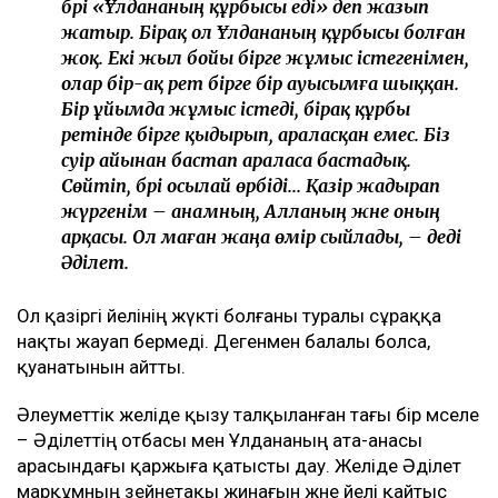
бәрі «Ұлдананың құрбысы еді» деп жазып
жатыр. Бірақ ол Ұлдананың құрбысы болған
жоқ. Екі жыл бойы бірге жұмыс істегенімен,
олар бір-ақ рет бірге бір ауысымға шыққан.
Бір ұйымда жұмыс істеді, бірақ құрбы
ретінде бірге қыдырып, араласқан емес. Біз
сәуір айынан бастап араласа бастадық.
Сөйтіп, бәрі осылай өрбіді... Қазір жадырап
жүргенім – анамның, Алланың және оның
арқасы. Ол маған жаңа өмір сыйлады, – деді
Әділет.
Ол қазіргі әйелінің жүкті болғаны туралы сұраққа
нақты жауап бермеді. Дегенмен балалы болса,
қуанатынын айтты.
Әлеуметтік желіде қызу талқыланған тағы бір мәселе
– Әділеттің отбасы мен Ұлдананың ата-анасы
арасындағы қаржыға қатысты дау. Желіде Әділет
марқұмның зейнетақы жинағын және әйелі қайтыс