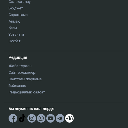
Сол жағалау
Бюджет
Сараптама
Аймақ
Қоғам
Ұстаным
Сұхбат
Редакция
Жоба туралы
Сайт ережелері
Сайттағы жарнама
Байланыс
Редакциялық саясат
Біз әлеуметтік желілерде