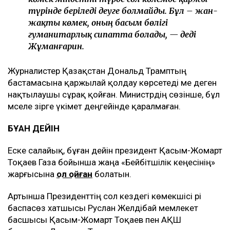
түрінде беріледі деуге болмайды. Бұл – жан-
жақты көмек, оның басым бөлігі
гуманитарлық сипатта болады, — деді
Жұманғарин.
Журналистер Қазақстан Дональд Трамптың
бастамасына қаржылай қолдау көрсетеді ме деген
нақтылаушы сұрақ қойған. Министрдің сөзінше, бұл
мәселе әзірге үкімет деңгейінде қаралмаған.
БҰҒАН ДЕЙІН
Еске салайық, бұған дейін президент Қасым-Жомарт
Тоқаев Газа бойынша жаңа «Бейбітшілік кеңесінің»
жарғысына
қол қойған
болатын.
Артынша Президенттің сол кездегі көмекшісі әрі
баспасөз хатшысы Руслан Желдібай мемлекет
басшысы Қасым-Жомарт Тоқаев пен АҚШ