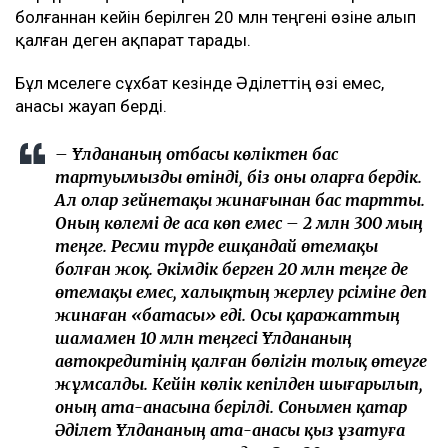
болғаннан кейін берілген 20 млн теңгені өзіне алып
қалған деген ақпарат тарады.
Бұл мәселеге сұхбат кезінде Әділеттің өзі емес,
анасы жауап берді.
– Ұлдананың отбасы көліктен бас
тартуымызды өтінді, біз оны оларға бердік.
Ал олар зейнетақы жинағынан бас тартты.
Оның көлемі де аса көп емес – 2 млн 300 мың
теңге. Ресми түрде ешқандай өтемақы
болған жоқ. Әкімдік берген 20 млн теңге де
өтемақы емес, халықтың жерлеу рәсіміне деп
жинаған «батасы» еді. Осы қаражаттың
шамамен 10 млн теңгесі Ұлдананың
автокредитінің қалған бөлігін толық өтеуге
жұмсалды. Кейін көлік кепілден шығарылып,
оның ата-анасына берілді. Сонымен қатар
Әділет Ұлдананың ата-анасы қыз ұзатуға