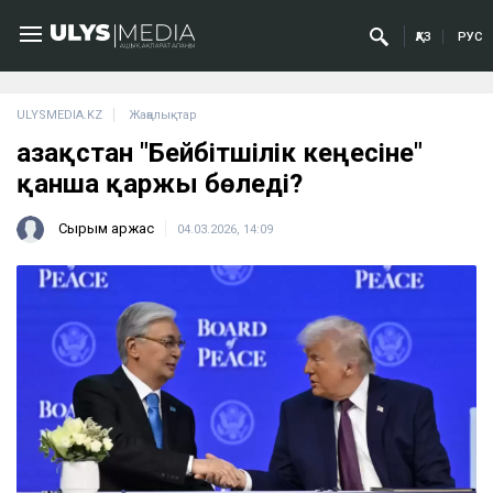
ҚАЗ
РУС
ULYSMEDIA.KZ
Жаңалықтар
Қазақстан "Бейбітшілік кеңесіне"
қанша қаржы бөледі?
Сырым Қаржас
04.03.2026, 14:09