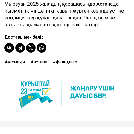
Мырзуан 2025 жылдың қарашасында Астанада
қызметтік міндетін атқарып жүрген кезінде үстіне
кондиционер құлап, қаза тапқан. Оның өліміне
қатысты қылмыстық іс тергеліп жатыр.
Достарыңмен бөліс
өтемақы
астана
фельдшер