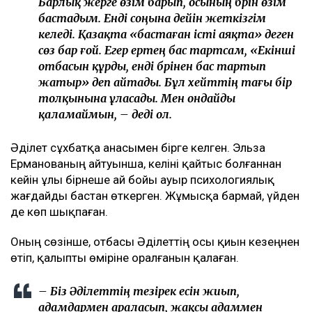
Барлық жерге өзім барып, осының бәрін өзім
бастадым. Енді соңына дейін жеткізгім
келеді. Қазақта «бастаған істі аяқта» деген
сөз бар ғой. Егер ертең бас тартсам, «Екінші
отбасын құрды, енді бәрінен бас тартып
жатыр» деп айтады. Бұл хейттің тағы бір
толқынына ұласады. Мен ондайды
қаламаймын, – деді ол.
Әділет сұхбатқа анасымен бірге келген. Эльза
Ерманованың айтуынша, келіні қайтыс болғаннан
кейін ұлы бірнеше ай бойы ауыр психологиялық
жағдайды бастан өткерген. Жұмысқа бармай, үйден
де көп шықпаған.
Оның сөзінше, отбасы Әділеттің осы қиын кезеңнен
өтіп, қалыпты өміріне оралғанын қалаған.
– Біз Әділеттің тезірек есін жиып,
адамдармен араласып, жақсы адаммен