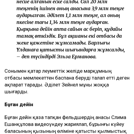
несие алғанын еске салды. Сол 20 млн
теңгенің ішінен оның анасына 3,9 млн теңге
аударылған. Әділет 1,1 млн теңге, ал оның
әпкесіне тағы 1,34 млн теңге аударған.
Қырқына дейін апта сайын ас беріп, құдайы
тамақ өткіздік. Бұл ақшаны екі отбасы да
жеке қажетіне жұмсамады. Барлығы
Ұлданаға қатысты шығындарға жұмсалды,
– деп түсіндірді Эльза Ерманова.
Сонымен қатар әлеуметтік желіде марқұмның
отбасы мемлекеттен баспана беруді талап етті деген
ақпарат тарады. Әділет Зейнел мұны жоққа
шығарды.
Бұған дейін
Бұған дейін қаза тапқан фельдшердің анасы Сәлима
Ешанқұлова видеоүндеу жариялап, бұрынғы күйеу
баласының қызының өліміне қатысты қылмыстық