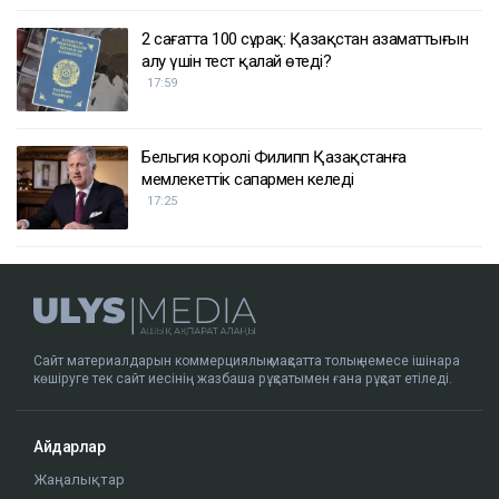
2 сағатта 100 сұрақ: Қазақстан азаматтығын
алу үшін тест қалай өтеді?
17:59
Бельгия королі Филипп Қазақстанға
мемлекеттік сапармен келеді
17:25
Сайт материалдарын коммерциялық мақсатта толық немесе ішінара
көшіруге тек сайт иесінің жазбаша рұқсатымен ғана рұқсат етіледі.
Айдарлар
Жаңалықтар