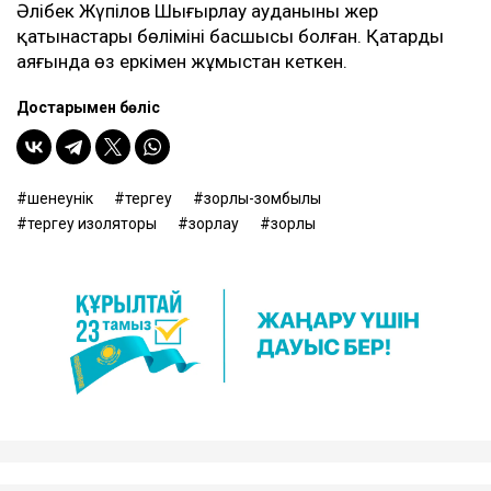
Әлібек Жүпілов Шыңғырлау ауданының жер
қатынастары бөлімінің басшысы болған. Қаңтардың
аяғында өз еркімен жұмыстан кеткен.
Достарыңмен бөліс
шенеунік
тергеу
зорлық-зомбылық
тергеу изоляторы
зорлау
зорлық