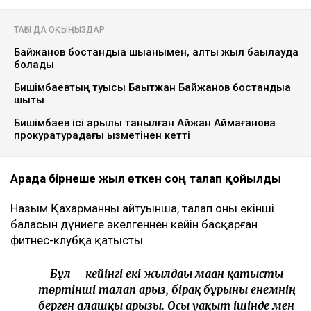
Қайсар Қамза жеті жылға сотталуы мүмкін -
Бас прокуратура
кеше, 18:10
Қазақстанда кімдер 2,4 млн теңге жалақы күтеді
кеше, 17:59
ULYSMEDIA.KZ
Жаңалықтар
Бишімбаевтың анасы Назым
Қахарманнан 25 млн теңге талап
етті
Ulysmedia
06.08.2026, 09:30