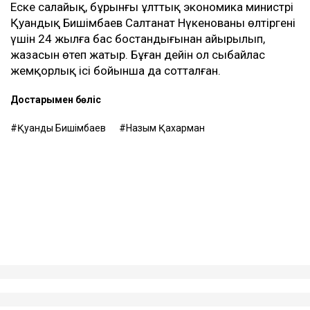
жүргізген.
Енді осы келісім оның үстінен қаржылық талап қоюға
негіз болып отыр.
– Ол кезде өзімді керемет отбасына келдім
деп ойладым және ешқандай қауіп-қатерді
байқамадым. Қазір сенімгерлік басқару
шартының тұзаққа айналуы мүмкін екенін
түсіндім. Арада бірнеше жыл өткен соң
менен талап қоюшылардың пікірінше, осы
бизнестен түскен ақшаны қайтаруды талап
етіп отыр, – деді Қахарман.
Назым Қахарман жаңа талап арыздан кейін өзі де
сотқа жүгінуі мүмкін екенін айтты. Ол алимент
өндіруді талап етпек, себебі төлемдер толық
көлемде жүргізілмегенін мәлімдеді.
Контекст