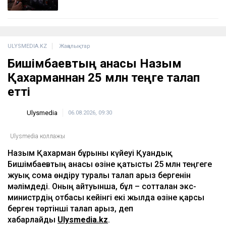
ҚАЗІР ОҚЫЛЫП ЖАТЫР
7 тамызда елімізде ауа температурасы +42
градусқа дейін көтеріледі
09:05
Доллар бағамы үш күн қатарынан төмендеді
кеше, 18:52