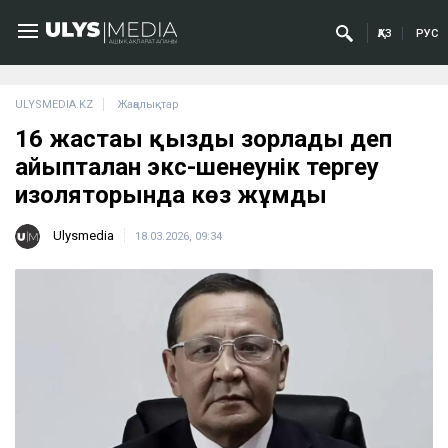
ҚАЗ
РУС
ULYSMEDIA.KZ
Жаңалықтар
16 жастағы қызды зорлады деп
айыпталған экс-шенеунік тергеу
изоляторында көз жұмды
Ulysmedia
18.03.2026, 09:34