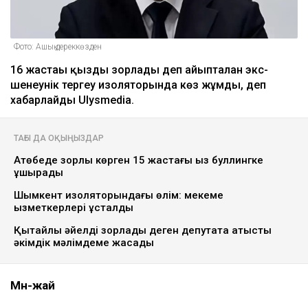
Фото: Ашық дереккөзден
16 жастағы қызды зорлады деп айыпталған экс-
шенеунік тергеу изоляторында көз жұмды, деп
хабарлайды Ulysmedia.
ТАҒЫ ДА ОҚЫҢЫЗДАР
Ақтөбеде зорлық көрген 15 жастағы қыз буллингке
ұшырады
Шымкент изоляторындағы өлім: мекеме
қызметкерлері ұсталды
Қытайлық әйелді зорлады деген депутатқа қатысты
әкімдік мәлімдеме жасады
Мән-жай