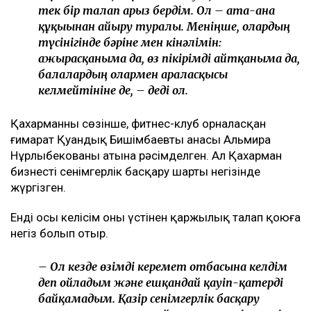
Ulysmedia коллажы
Назым Қахарман бұрынғы күйеуі Қуандық
Бишімбаевтың анасы өзіне қатысты 25 млн теңгеге
жуық сома өндіру туралы талап арыз бергенін
мәлімдеді. Оның айтуынша, бұл – сотталған экс-
министрдің отбасы кейінгі екі жылда өзіне қарсы
берген төртінші талап арыз, деп
хабарлайды
Ulysmedia.kz
.
ТАҒЫ ДА ОҚЫҢЫЗДАР
Байжанов бостандыққа шыққанымен, алты жыл бақылауда
болады
Бишімбаевтың туысы Бақытжан Байжанов бостандыққа
шықты
Бишімбаев ісі арқылы танылған Айжан Аймағанова
прокуратурадағы қызметінен кетті
Арада бірнеше жыл өткен соң талап қойылды