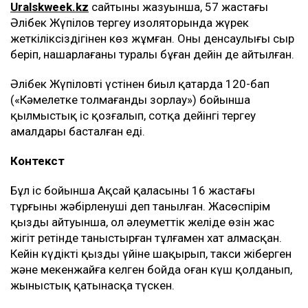
Uralskweek.kz
сайтының жазуынша, 57 жастағы
Әлібек Жүпілов тергеу изоляторында жүрек
жеткіліксіздігінен көз жұмған. Оның денсаулығы сыр
беріп, нашарлағаны туралы бұған дейін де айтылған.
Әлібек Жүпіловтің үстінен биыл қаңтарда 120-бап
(«Кәмелетке толмағанды зорлау») бойынша
қылмыстық іс қозғалып, сотқа дейінгі тергеу
амалдары басталған еді.
Контекст
Бұл іс бойынша Ақсай қаласының 16 жастағы
тұрғыны жәбірленуші деп танылған. Жасөспірім
қыздың айтуынша, ол әлеуметтік желіде өзін жас
жігіт ретінде таныстырған тұлғамен хат алмасқан.
Кейін күдікті қызды үйіне шақырып, такси жіберген
және мекенжайға келген бойда оған күш қолданып,
жыныстық қатынасқа түскен.