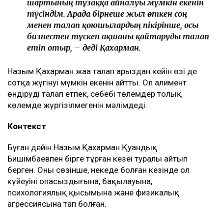
Назым Қахарманның айтуынша, талап оның екінші
баласын дүниеге әкелгеннен кейін басқарған
фитнес-клубқа қатысты.
– Бұл – кейінгі екі жылдағы маған қатысты
төртінші талап арыз, бірақ бұрынғы енемнің
берген алғашқы арызы. Осы уақыт ішінде мен
тек бір талап арыз бердім. Ол – ата-ана
құқығынан айыру туралы. Меніңше, олардың
түсінігінде бәріне мен кінәлімін:
ажырасқаныма да, өз пікірімді айтқаныма да,
балалардың олармен араласқысы
келмейтініне де, – деді ол.
Қахарманның сөзінше, фитнес-клуб орналасқан
ғимарат Қуандық Бишімбаевтың анасы Альмира
Нұрлыбекованың атына рәсімделген. Ал Қахарман
бизнесті сенімгерлік басқару шарты негізінде