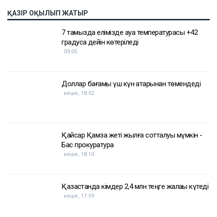
Бұған дейін Назым Қахарман Қуандық
Бишімбаевпен бірге тұрған кезеңі туралы айтып
берген. Оның сөзінше, некеде болған кезінде ол
күйеуінің опасыздығына, бақылауына,
психологиялық қысымына және физикалық
агрессиясына тап болған.
Еске салайық, бұрынғы ұлттық экономика министрі
Қуандық Бишімбаев Салтанат Нүкенованы өлтіргені
үшін 24 жылға бас бостандығынан айырылып,
жазасын өтеп жатыр. Бұған дейін ол сыбайлас
жемқорлық ісі бойынша да сотталған.
Достарыңмен бөліс
Қуандық Бишімбаев
Назым Қахарман