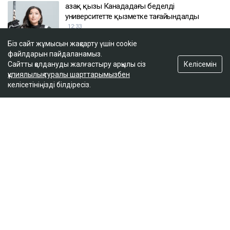
Қазақ қызы Канададағы беделді
университетте қызметке тағайындалды
12:33
Біз сайт жұмысын жақсарту үшін cookie
файлдарын пайдаланамыз.
Wildberries қоймаларына жасалған шабуылдан
Келісемін
Сайтты қолдануды жалғастыру арқылы сіз
кейін теңге құлдырай ма
құпиялылық туралы шарттарымызбен
12:01
келісетініңізді білдіресіз.
ULYSMEDIA.KZ
Жаңалықтар
100 жылқы дауына байланысты
сотталған ақтөбелік жылқышыға
кәсіпкер пәтер сыйлады
Ulysmedia
05.08.2026, 11:30
Ulysmedia коллажы