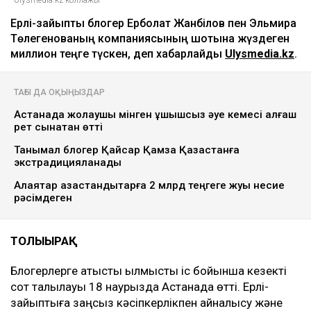
Ерлі-зайыпты блогер Ерболат Жанәбілов пен Эльмира
Төлегенованың компаниясының шотына жүздеген
миллион теңге түскен, деп хабарлайды
Ulysmedia.kz
.
ТАҒЫ ДА ОҚЫҢЫЗДАР
Астанада жолаушы мінген ұшқышсыз әуе кемесі алғаш
рет сынақтан өтті
Танымал блогер Қайсар Қамза Қазақстанға
экстрадицияланады
Алаяқтар қазақстандықтарға 2 млрд теңгеге жуық несие
рәсімдеген
ТОЛЫҒЫРАҚ
Блогерлерге қатысты қылмыстық іс бойынша кезекті
сот талқылауы 18 наурызда Астанада өтті. Ерлі-
зайыптыға заңсыз кәсіпкерлікпен айналысу және