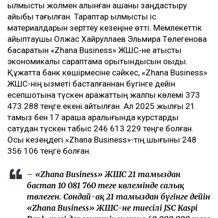
қылмыстық жолмен алынған ақшаны заңдастыру
айыбы тағылған. Тараптар қылмыстық іс
материалдарын зерттеу кезеңіне өтті. Мемлекеттік
айыптаушы Олжас Хайруллаев Эльмира Төлегенова
басқаратын «Zhana Business» ЖШС-не қатысты
экономикалық сараптама қорытындысын оқыды.
Құжатта банк көшірмесіне сәйкес, «Zhana Business»
ЖШС-нің қызметі басталғаннан бүгінге дейін
есепшотына түскен қаражаттың жалпы көлемі 373
473 288 теңге екені айтылған. Ал 2025 жылғы 21
тамыз бен 17 қараша аралығында курстарды
сатудан түскен табыс 246 613 229 теңге болған.
Осы кезеңдегі «Zhana Business»-тің шығыны 248
356 106 теңге болған.
– «Zhana Business» ЖШС 21 тамыздан
бастап 10 081 760 теңге көлемінде салық
төлеген. Сондай-ақ 21 тамыздан бүгінге дейін
«Zhana Business» ЖШС-не тиесілі JSC Kaspi