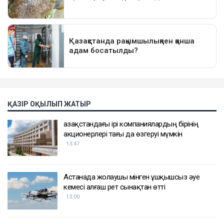
ҚАЗІР ОҚЫЛЫП ЖАТЫР
Қазақстандағы ірі компаниялардың бірінің
акционерлері тағы да өзгеруі мүмкін
13:47
Астанада жолаушы мінген ұшқышсыз әуе
кемесі алғаш рет сынақтан өтті
13:00