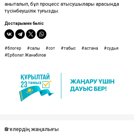
анықталып, бұл процесс қатысушылары арасында
түсінбеушілік туғызды.
Достарыңмен бөліс
блогер
салық
сот
табыс
астана
судья
Ерболат Жанәбілов