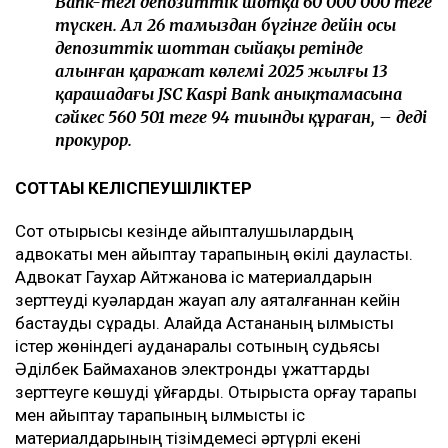
Bank-тегі депозиттік шотқа 60 000 000 теңге
түскен. Ал 26 тамыздан бүгінге дейін осы
депозиттік шоттан сыйақы ретінде
алынған қаражат көлемі 2025 жылғы 13
қарашадағы JSC Kaspi Bank анықтамасына
сәйкес 560 501 теңге 94 тиынды құраған, – деді
прокурор.
СОТТАҒЫ КЕЛІСПЕУШІЛІКТЕР
Сот отырысы кезінде айыпталушылардың
адвокаты мен айыптау тарапының өкілі даулаcты.
Адвокат Гаухар Айтжанова іс материалдарын
зерттеуді куәлардан жауап алу аяқталғаннан кейін
бастауды сұрады. Алайда Астананың қылмыстық
істер жөніндегі ауданаралық сотының судьясы
Әділбек Баймаханов электронды құжаттарды
зерттеуге көшуді ұйғарды. Отырыста қорғау тарапы
мен айыптау тарапының қылмыстық іс
материалдарының тізімдемесі әртүрлі екені