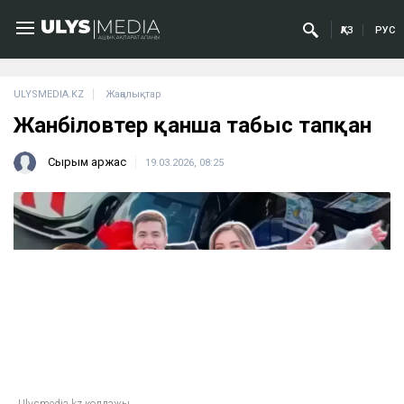
ҚАЗ
РУС
ULYSMEDIA.KZ
Жаңалықтар
Жанәбіловтер қанша табыс тапқан
Сырым Қаржас
19.03.2026, 08:25
Ulysmedia.kz коллажы