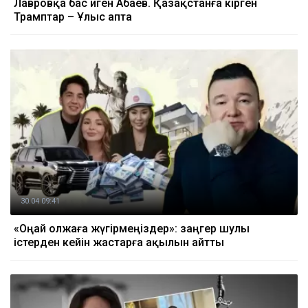
Лавровқа бас иген Абаев. Қазақстанға кірген
Трамптар – Ұлыс апта
30.04 09:41
«Оңай олжаға жүгірмеңіздер»: заңгер шулы
істерден кейін жастарға ақылын айтты