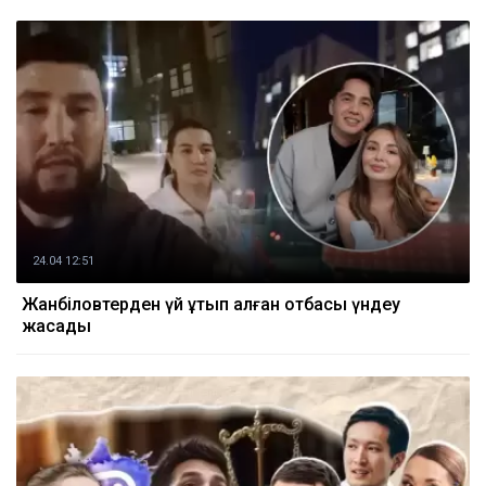
24.04 12:51
Жанәбіловтерден үй ұтып алған отбасы үндеу
жасады