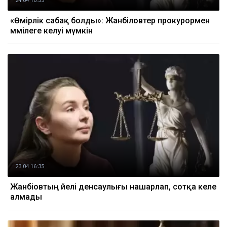
24.04 10:35
«Өмірлік сабақ болды»: Жанәбіловтер прокурормен
мәмілеге келуі мүмкін
23.04 16:35
Жанәбіовтың әйелі денсаулығы нашарлап, сотқа келе
алмады