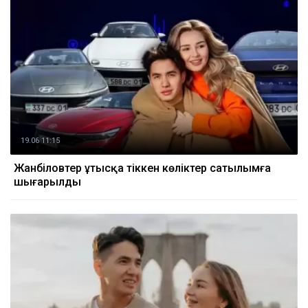
19.06 11:15
Жанәбіловтер ұтысқа тіккен көліктер сатылымға
шығарылды