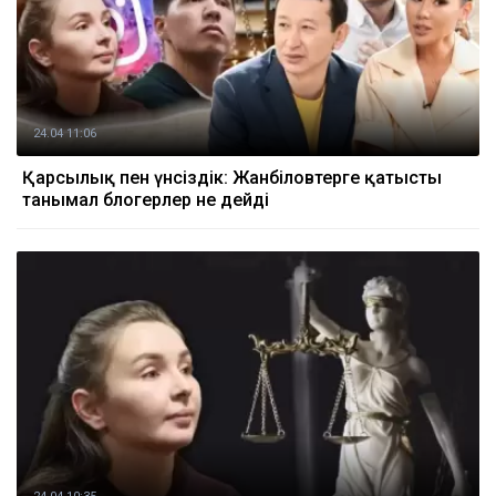
24.04 11:06
Қарсылық пен үнсіздік: Жанәбіловтерге қатысты
танымал блогерлер не дейді