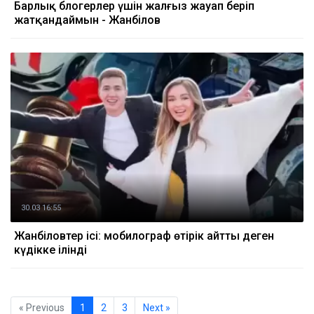
Барлық блогерлер үшін жалғыз жауап беріп
жатқандаймын - Жанәбілов
30.03 16:55
Жанәбіловтер ісі: мобилограф өтірік айтты деген
күдікке ілінді
« Previous
1
2
3
Next »