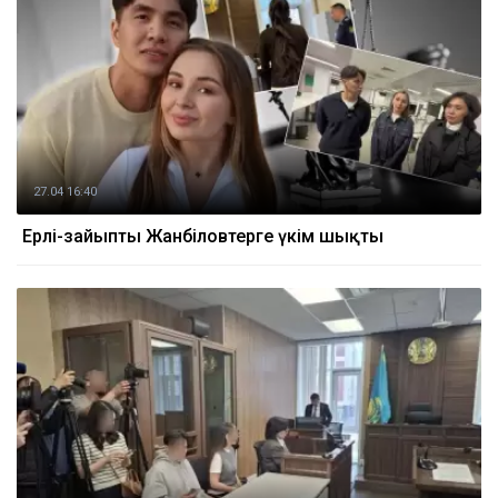
27.04 16:40
Ерлі-зайыпты Жанәбіловтерге үкім шықты