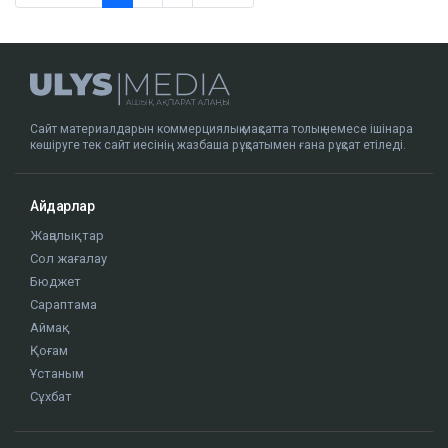
Сайт материалдарын коммерциялық мақсатта толық немесе ішінара
көшіруге тек сайт иесінің жазбаша рұқсатымен ғана рұқсат етіледі.
Айдарлар
Жаңалықтар
Сол жағалау
Бюджет
Сараптама
Аймақ
Қоғам
Ұстаным
Сұхбат