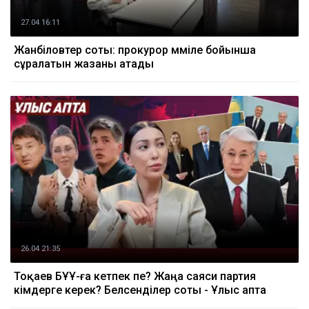
27.04 16:11
Жанәбіловтер соты: прокурор мәміле бойынша
сұралатын жазаны атады
26.04 21:35
Тоқаев БҰҰ-ға кетпек пе? Жаңа саяси партия
кімдерге керек? Белсенділер соты - Ұлыс апта