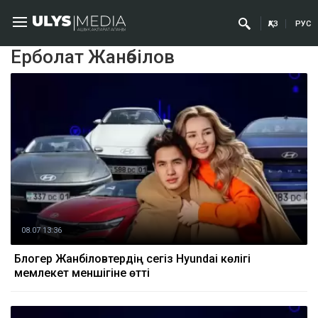
ҚАЗ
РУС
Ерболат Жанәбілов
08.07 13:36
Блогер Жанәбіловтердің сегіз Hyundai көлігі
мемлекет меншігіне өтті