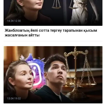
14.04 12:30
Жанәбіловтың әйелі сотта тергеу тарапынан қысым
жасалғанын айтты
13.04 19:02