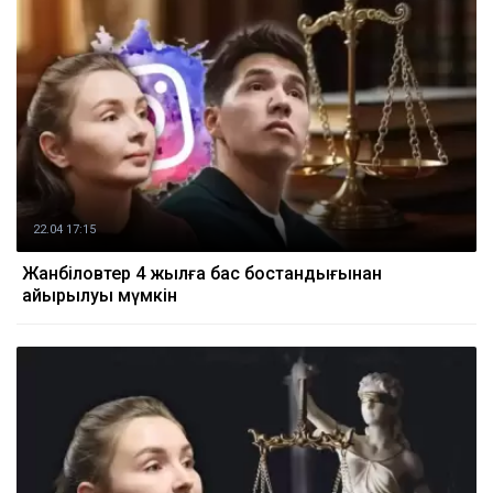
22.04 17:15
Жанәбіловтер 4 жылға бас бостандығынан
айырылуы мүмкін