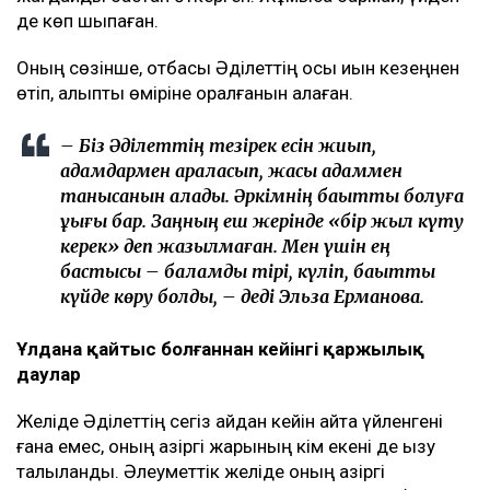
де көп шықпаған.
Оның сөзінше, отбасы Әділеттің осы қиын кезеңнен
өтіп, қалыпты өміріне оралғанын қалаған.
– Біз Әділеттің тезірек есін жиып,
адамдармен араласып, жақсы адаммен
танысқанын қаладық. Әркімнің бақытты болуға
құқығы бар. Заңның еш жерінде «бір жыл күту
керек» деп жазылмаған. Мен үшін ең
бастысы – баламды тірі, күліп, бақытты
күйде көру болды, – деді Эльза Ерманова.
Ұлдана қайтыс болғаннан кейінгі қаржылық
даулар
Желіде Әділеттің сегіз айдан кейін қайта үйленгені
ғана емес, оның қазіргі жарының кім екені де қызу
талқыланды. Әлеуметтік желіде оның қазіргі