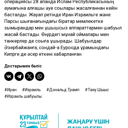
операциясы 28 ақпанда Ислам Республикасының
аумағына алғашқы әуе соққылары жасалғаннан кейін
басталды. Жауап ретінде Иран Израильге және
Парсы шығанағындағы бірқатар мемлекетке
зымырандар мен ұшқышсыз аппараттармен шабуыл
жасай бастады. Өңірдегі мұнай қоймалары мен
танкерлер де соққыға ұшырады. Шабуылдар
Әзербайжанға, сондай-ақ Еуроодақ құрамындағы
Кипрге де әсер еткені хабарланған.
Достарыңмен бөліс
Иран
Израиль
Дональд Трамп
Таяу Шығыс
Израиль шабуылы