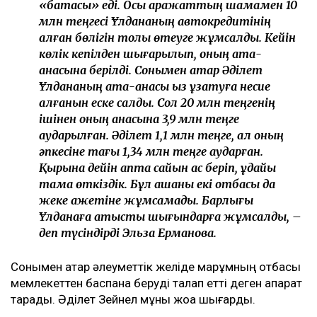
«батасы» еді. Осы қаражаттың шамамен 10
млн теңгесі Ұлдананың автокредитінің
қалған бөлігін толық өтеуге жұмсалды. Кейін
көлік кепілден шығарылып, оның ата-
анасына берілді. Сонымен қатар Әділет
Ұлдананың ата-анасы қыз ұзатуға несие
алғанын еске салды. Сол 20 млн теңгенің
ішінен оның анасына 3,9 млн теңге
аударылған. Әділет 1,1 млн теңге, ал оның
әпкесіне тағы 1,34 млн теңге аударған.
Қырқына дейін апта сайын ас беріп, құдайы
тамақ өткіздік. Бұл ақшаны екі отбасы да
жеке қажетіне жұмсамады. Барлығы
Ұлданаға қатысты шығындарға жұмсалды, –
деп түсіндірді Эльза Ерманова.
Сонымен қатар әлеуметтік желіде марқұмның отбасы
мемлекеттен баспана беруді талап етті деген ақпарат
тарады. Әділет Зейнел мұны жоққа шығарды.