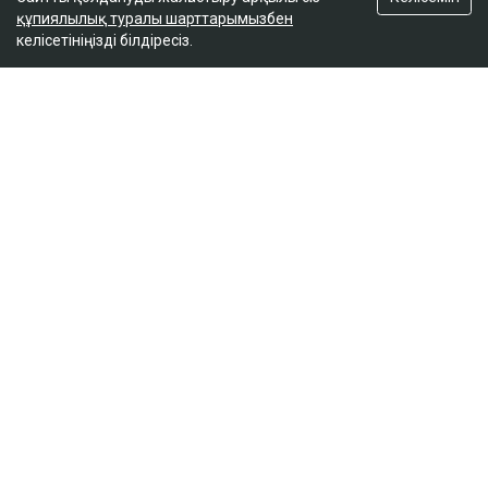
құпиялылық туралы шарттарымызбен
келісетініңізді білдіресіз.
ҚАЗІР ОҚЫЛЫП ЖАТЫР
Вучич Украинаның Еуроодаққа кіруіне қатысты
маңызды мәлімдеме жасады
19:15