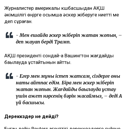
Журналистер америкалық кқшбасшыдан АҚШ
әкімшілігі өңірге қосымша әскер жіберуге ниетті ме
деп сұраған.
- Мен ешқайда әскер жіберіп жатқан жоқпын, –
деп жауап берді Трамп.
АҚШ президенті сондай-ақ Вашингтон жағдайды
бақылауда ұстайтынын айтты.
- Егер мен мұны істеп жатсам, сіздерге оны
нақты айтпас едім. Бірақ мен әскер жіберіп
жатқан жоқпын. Жағдайды бақылауда ұстау
үшін қажет нәрсенің бәрін жасаймыз, – деді Ақ
үй басшысы.
Дереккөздер не дейді?
Бұған дейін Reuters агенттігі дереккөздерге сүйене