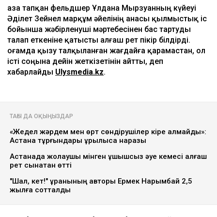
Қаза тапқан фельдшер Ұлдана Мырзуанның күйеуі
Әділет Зейнел марқұм әйелінің анасы қылмыстық іс
бойынша жәбірленуші мәртебесінен бас тартуды
талап еткеніне қатысты алғаш рет пікір білдірді.
Қоғамда қызу талқыланған жағдайға қарамастан, ол
істі соңына дейін жеткізетінін айтты, деп
хабарлайды
Ulysmedia.kz
.
ТАҒЫ ДА ОҚЫҢЫЗДАР
«Жедел жәрдем мен өрт сөндірушілер кіре алмайды»:
Астана тұрғындары құрылысқа наразы
Астанада жолаушы мінген ұшқышсыз әуе кемесі алғаш
рет сынақтан өтті
"Шал, кет!" ұранының авторы Ермек Нарымбай 2,5
жылға сотталды