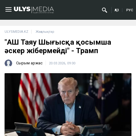
ҚАЗ
РУС
ULYSMEDIA.KZ
Жаңалықтар
"АҚШ Таяу Шығысқа қосымша
әскер жібермейді" - Трамп
Сырым Қаржас
20.03.2026, 09:00