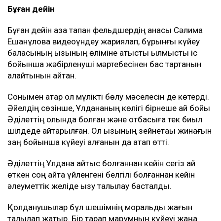
Бұған дейін
Бұған дейін қаза тапқан фельдшердің анасы Сәлима
Ешанқұлова видеоүндеу жариялап, бұрынғы күйеу
баласының қызының өліміне қатысты қылмыстық іс
бойынша жәбірленуші мәртебесінен бас тартқанын
қалайтынын айтқан.
Сонымен қатар ол мүлікті бөлу мәселесін де көтерді.
Әйелдің сөзінше, Ұлдананың көлігі бірнеше ай бойы
Әділеттің қолында болған және отбасыға тек биыл
шілдеде қайтарылған. Ол қызының зейнетақы жинағын
заң бойынша күйеуі алғанын да атап өтті.
Әділеттің Ұлдана қайтыс болғаннан кейін сегіз ай
өткен соң қайта үйленгені белгілі болғаннан кейін
әлеуметтік желіде қызу талқылау басталды.
Қолданушылар бұл шешімнің моральдық жағын
талқылап жатыр. Бір тарап марқұмның күйеуі жаңа