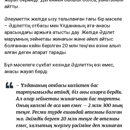
айтты.
Әлеуметтік желіде қызу талқыланған тағы бір мәселе
– Әділеттің отбасы мен Ұлдананың ата-анасы
арасындағы қаржыға қатысты дау. Желіде Әділет
марқұмның зейнетақы жинағын және әйелі қайтыс
болғаннан кейін берілген 20 млн теңгені өзіне алып
қалған деген ақпарат тарады.
Бұл мәселеге сұхбат кезінде Әділеттің өзі емес,
анасы жауап берді.
– Ұлдананың отбасы көліктен бас
тартуымызды өтінді, біз оны оларға бердік.
Ал олар зейнетақы жинағынан бас тартты.
Оның көлемі де аса көп емес – 2 млн 300 мың
теңге. Ресми түрде ешқандай өтемақы болған
жоқ. Әкімдік берген 20 млн теңге де өтемақы
емес, халықтың жерлеу рәсіміне деп жинаған