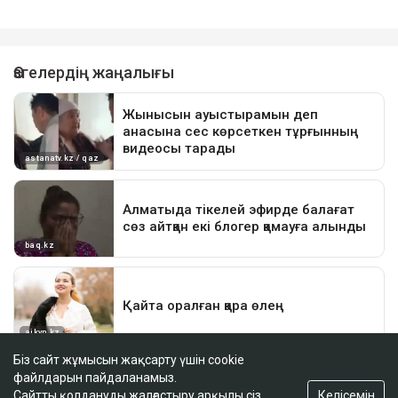
Біз сайт жұмысын жақсарту үшін cookie
файлдарын пайдаланамыз.
Келісемін
Сайтты қолдануды жалғастыру арқылы сіз