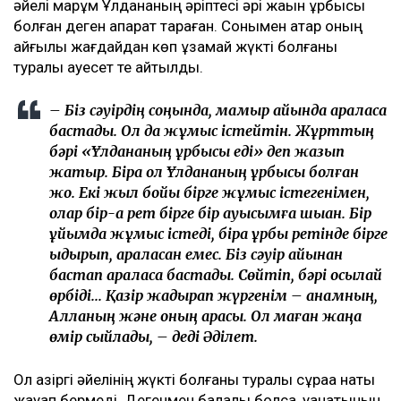
әйелі марқұм Ұлдананың әріптесі әрі жақын құрбысы
болған деген ақпарат тараған. Сонымен қатар оның
қайғылы жағдайдан көп ұзамай жүкті болғаны
туралы қауесет те айтылды.
– Біз сәуірдің соңында, мамыр айында араласа
бастадық. Ол да жұмыс істейтін. Жұрттың
бәрі «Ұлдананың құрбысы еді» деп жазып
жатыр. Бірақ ол Ұлдананың құрбысы болған
жоқ. Екі жыл бойы бірге жұмыс істегенімен,
олар бір-ақ рет бірге бір ауысымға шыққан. Бір
ұйымда жұмыс істеді, бірақ құрбы ретінде бірге
қыдырып, араласқан емес. Біз сәуір айынан
бастап араласа бастадық. Сөйтіп, бәрі осылай
өрбіді... Қазір жадырап жүргенім – анамның,
Алланың және оның арқасы. Ол маған жаңа
өмір сыйлады, – деді Әділет.
Ол қазіргі әйелінің жүкті болғаны туралы сұраққа нақты
жауап бермеді. Дегенмен балалы болса, қуанатынын