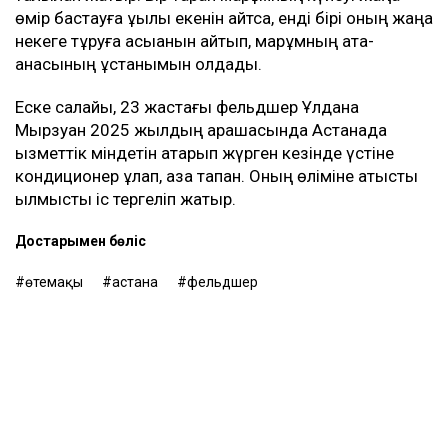
өмір бастауға құқылы екенін айтса, енді бірі оның жаңа
некеге тұруға асыққанын айтып, марқұмның ата-
анасының ұстанымын қолдады.
Еске салайық, 23 жастағы фельдшер Ұлдана
Мырзуан 2025 жылдың қарашасында Астанада
қызметтік міндетін атқарып жүрген кезінде үстіне
кондиционер құлап, қаза тапқан. Оның өліміне қатысты
қылмыстық іс тергеліп жатыр.
Достарыңмен бөліс
өтемақы
астана
фельдшер