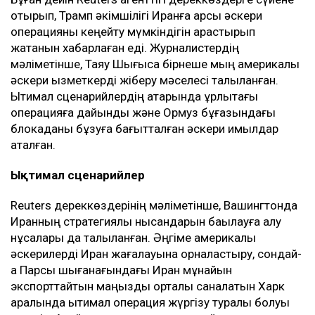
отырып, Трамп әкімшілігі Иранға қарсы әскери
операцияны кеңейту мүмкіндігін қарастырып
жатқанын хабарлаған еді. Журналистердің
мәліметінше, Таяу Шығысқа бірнеше мың америкалық
әскери қызметкерді жіберу мәселесі талқыланған.
Ықтимал сценарийлердің қатарында құрлықтағы
операцияға дайындық және Ормуз бұғазындағы
блокаданы бұзуға бағытталған әскери қимылдар
аталған.
Ықтимал сценарийлер
Reuters дереккөздерінің мәліметінше, Вашингтонда
Иранның стратегиялық нысандарын бақылауға алу
нұсқалары да талқыланған. Әңгіме америкалық
әскерилерді Иран жағалауына орналастыру, сондай-
ақ Парсы шығанағындағы Иран мұнайын
экспорттайтын маңызды орталық саналатын Харк
аралында ықтимал операция жүргізу туралы болуы