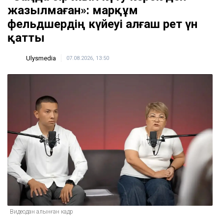
жазылмаған»: марқұм
фельдшердің күйеуі алғаш рет үн
қатты
Ulysmedia
07.08.2026, 13:50
Видеодан алынған кадр