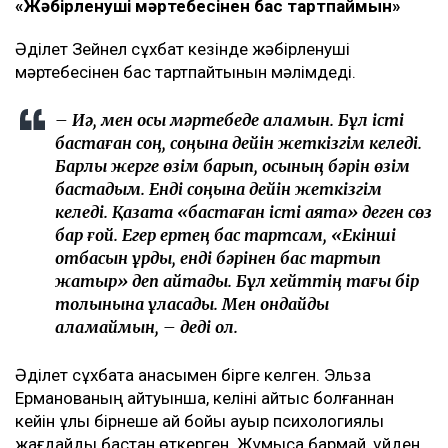
«Жәбірленуші мәртебесінен бас тартпаймын»
Әділет Зейнел сұхбат кезінде жәбірленуші
мәртебесінен бас тартпайтынын мәлімдеді.
– Иә, мен осы мәртебеде қаламын. Бұл істі
бастаған соң, соңына дейін жеткізгім келеді.
Барлық жерге өзім барып, осының бәрін өзім
бастадым. Енді соңына дейін жеткізгім
келеді. Қазақта «бастаған істі аяқта» деген сөз
бар ғой. Егер ертең бас тартсам, «Екінші
отбасын құрды, енді бәрінен бас тартып
жатыр» деп айтады. Бұл хейттің тағы бір
толқынына ұласады. Мен ондайды
қаламаймын, – деді ол.
Әділет сұхбатқа анасымен бірге келген. Эльза
Ерманованың айтуынша, келіні қайтыс болғаннан
кейін ұлы бірнеше ай бойы ауыр психологиялық
жағдайды бастан өткерген. Жұмысқа бармай, үйден