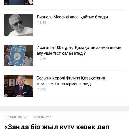
Лионель Мессидің әкесі қайтыс болды
18:45
2 сағатта 100 сұрақ: Қазақстан азаматтығын
алу үшін тест қалай өтеді?
17:59
Бельгия королі Филипп Қазақстанға
мемлекеттік сапармен келеді
17:25
ULYSMEDIA.KZ
Жаңалықтар
«Заңда бір жыл күту керек деп