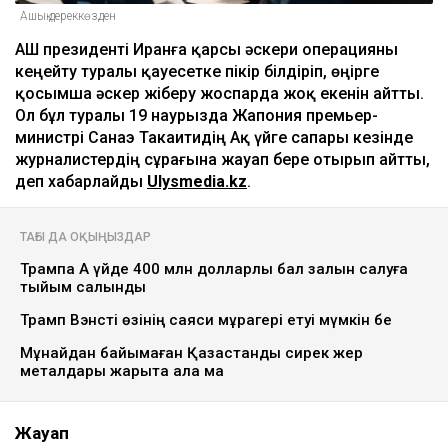
Ашық дереккөзден
АҚШ президенті Иранға қарсы әскери операцияны
кеңейту туралы қауесетке пікір білдіріп, өңірге
қосымша әскер жіберу жоспарда жоқ екенін айтты.
Ол бұл туралы 19 наурызда Жапония премьер-
министрі Санаэ Такаитидің Ақ үйге сапары кезінде
журналистердің сұрағына жауап бере отырып айтты,
деп хабарлайды
Ulysmedia.kz
.
ТАҒЫ ДА ОҚЫҢЫЗДАР
Трампқа Ақ үйде 400 млн долларлық бал залын салуға
тыйым салынды
Трамп Вэнсті өзінің саяси мұрагері етуі мүмкін бе
Мұнайдан байымаған Қазақстанды сирек жер
металдары жарыта ала ма
Жауап