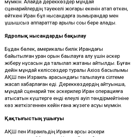
мүмкін. Алайда дереккөздер мұндай
сценарийлердің тәуекелі жоғары екенін атап өткен,
өйткені Иран бұл нысандарға зымырандар мен
ұшқышсыз аппараттар арқылы соққы бере алады.
Ядролық нысандарды бақылау
Бұдан бөлек, америкалық билік Ирандағы
байытылған уран қорын бақылауға алу үшін әскер
жіберу нұсқасын да талқылап жатқаны айтылды. Бұған
дейін мұндай келіссөздер туралы Axios басылымы
АҚШ пен Израиль арасындағы талқылауға сілтеме
жасап хабарлаған еді. Дереккөздердің айтуынша,
мұндай сценарий тек әскерилер Иран операцияға
қатысатын күштерге енді елеулі қауіп төндірмейтініне
көз жеткізгеннен кейін ғана жүзеге асуы мүмкін.
Қақтығыстың ушығуы
АҚШ пен Израильдің Иранға қарсы әскери