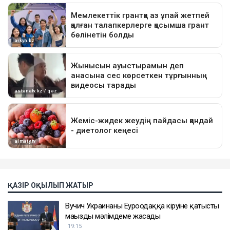
ҚАЗІР ОҚЫЛЫП ЖАТЫР
Вучич Украинаның Еуроодаққа кіруіне қатысты
маңызды мәлімдеме жасады
19:15