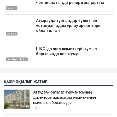
ҚАЗІР ОҚЫЛЫП ЖАТЫР
Ақтаудағы балалар ауруханасының
директоры жасөспірім өлімінен кейін
қызметінен босатылды
13:11