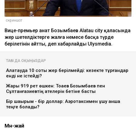
скриншот
Вице-премьер Қанат Бозымбаев Alatau city қаласында
жер шетелдіктерге жалға немесе басқа түрде
берілетінін айтты, деп хабарлайды Ulysmedia.
ТАҒЫ ДА ОҚЫҢЫЗДАР
Алатауда 10 сотық жер берілмейді: кезекте тұрғандар
енді не істейді?
Жарық 919 рет өшкен: Тоқаев Бозымбаев пен
Сұлтанғазиевтің қателерін бетіне басты
Бір шақырым - бір доллар: Аэротаксимен ұшу қанша
теңге болады?
Мән-жай