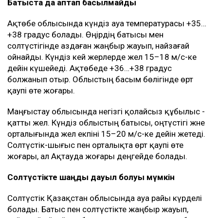
Батыста да аптап басылмайды
Ақтөбе облысында күндіз ауа температурасы +35…
+38 градус болады. Өңірдің батысы мен
солтүстігінде аздаған жаңбыр жауып, найзағай
ойнайды. Күндіз кей жерлерде жел 15–18 м/с-ке
дейін күшейеді. Ақтөбеде +36…+38 градус
болжанып отыр. Облыстың басым бөлігінде өрт
қаупі өте жоғары.
Маңғыстау облысында негізгі қолайсыз құбылыс -
қатты жел. Күндіз облыстың батысы, оңтүстігі және
орталығында жел екпіні 15–20 м/с-ке дейін жетеді.
Солтүстік-шығыс пен орталықта өрт қаупі өте
жоғары, ал Ақтауда жоғары деңгейде болады.
Солтүстікте шаңды дауыл болуы мүмкін
Солтүстік Қазақстан облысында ауа райы күрделі
болады. Батыс пен солтүстікте жаңбыр жауып,