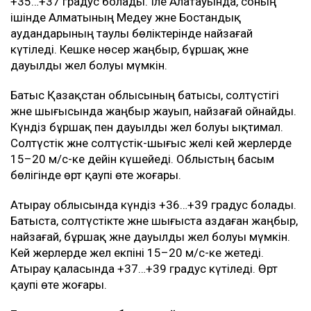
+35…+37 градус болады. Іле Алатауында, соның
ішінде Алматының Медеу және Бостандық
аудандарының таулы бөліктерінде найзағай
күтіледі. Кешке нөсер жаңбыр, бұршақ және
дауылды жел болуы мүмкін.
Батыс Қазақстан облысының батысы, солтүстігі
және шығысында жаңбыр жауып, найзағай ойнайды.
Күндіз бұршақ пен дауылды жел болуы ықтимал.
Солтүстік және солтүстік-шығыс желі кей жерлерде
15–20 м/с-ке дейін күшейеді. Облыстың басым
бөлігінде өрт қаупі өте жоғары.
Атырау облысында күндіз +36…+39 градус болады.
Батыста, солтүстікте және шығыста аздаған жаңбыр,
найзағай, бұршақ және дауылды жел болуы мүмкін.
Кей жерлерде жел екпіні 15–20 м/с-ке жетеді.
Атырау қаласында +37…+39 градус күтіледі. Өрт
қаупі өте жоғары.