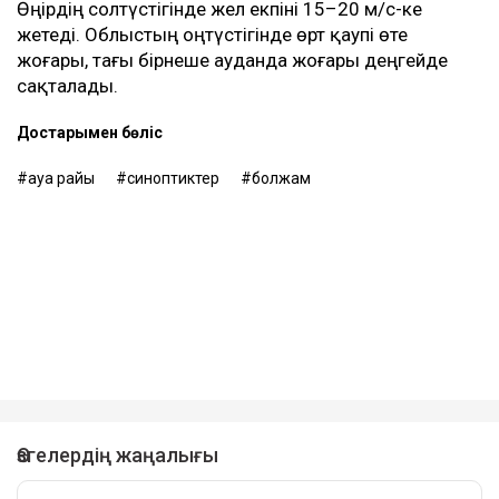
Өңірдің солтүстігінде жел екпіні 15–20 м/с-ке
жетеді. Облыстың оңтүстігінде өрт қаупі өте
жоғары, тағы бірнеше ауданда жоғары деңгейде
сақталады.
Достарыңмен бөліс
ауа райы
синоптиктер
болжам