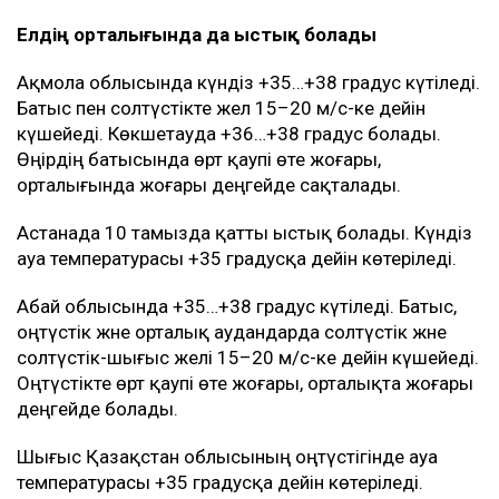
Елдің орталығында да ыстық болады
Ақмола облысында күндіз +35…+38 градус күтіледі.
Батыс пен солтүстікте жел 15–20 м/с-ке дейін
күшейеді. Көкшетауда +36…+38 градус болады.
Өңірдің батысында өрт қаупі өте жоғары,
орталығында жоғары деңгейде сақталады.
Астанада 10 тамызда қатты ыстық болады. Күндіз
ауа температурасы +35 градусқа дейін көтеріледі.
Абай облысында +35…+38 градус күтіледі. Батыс,
оңтүстік және орталық аудандарда солтүстік және
солтүстік-шығыс желі 15–20 м/с-ке дейін күшейеді.
Оңтүстікте өрт қаупі өте жоғары, орталықта жоғары
деңгейде болады.
Шығыс Қазақстан облысының оңтүстігінде ауа
температурасы +35 градусқа дейін көтеріледі.