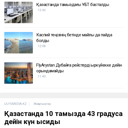
Қазақстанда тамыздағы ҰБТ басталды
12:40
Каспий теңізінің бетінде майлы дақ пайда
болды
12:08
FlyArystan Дубайға рейстерді қыркүйекке дейін
орындамайды
11:40
ULYSMEDIA.KZ
Жаңалықтар
Қазақстанда 10 тамызда 43 градусқа
дейін күн ысиды