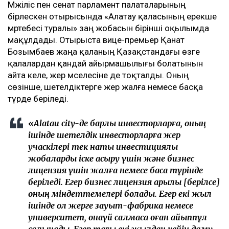
Мәжіліс пен сенат парламент палаталарының
бірлескен отырысында «Алатау қаласының ерекше
мәртебесі туралы» заң жобасын бірінші оқылымда
мақұлдады. Отырыста вице-премьер Қанат
Бозымбаев жаңа қаланың Қазақстандағы өзге
қалалардан қандай айырмашылығы болатынын
айта келе, жер мәселесіне де тоқталды. Оның
сөзінше, шетелдіктерге жер жалға немесе басқа
түрде беріледі.
«Alatau city-де барлық инвесторларға, оның
ішінде шетелдік инвесторларға жер
учаскілері тек нақты инвестициялық
жобаларды іске асыру үшін және бизнес
лицензия үшін жалға немесе басқа түрінде
беріледі. Егер бизнес лицензия арқылы [берілсе]
оның міндеттемелері болады. Егер екі жыл
ішінде ол жерге зауыт-фабрика немесе
университет, қонақүй салмаса оған айыппұл