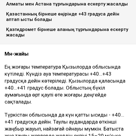
Алматы мен Астана тұрғындарына ескерту жасалды
Қазақстанның бірнеше өңірінде +43 градусқа дейін
аптап ыстық болады
Қазгидромет бірнеше қаланың тұрғындарына ескерту
жасады
Мән-жайы
Ең жоғары температура Қызылорда облысында
күтіледі. Күндіз ауа температурасы +40…+43
градусқа дейін көтеріледі. Қызылорда қаласында
+40…+41 градус болады. Облыстың бүкіл
аумағында өрт қаупі өте жоғары деңгейде
сақталады.
Түркістан облысында да күн қатты ысиды - +40…
+41 градусқа дейін. Таулы аудандарда өткінші
жаңбыр жауып, найзағай ойнауы мүмкін. Батыста
және таулы жерлерде желдің екпіні 15–20 м/с-ке