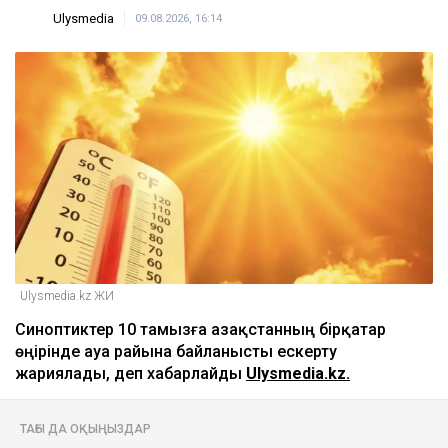
Ulysmedia
09.08.2026, 16:14
Ulysmedia.kz ЖИ
Синоптиктер 10 тамызға Қазақстанның бірқатар
өңірінде ауа райына байланысты ескерту
жариялады, деп хабарлайды
Ulysmedia.kz.
ТАҒЫ ДА ОҚЫҢЫЗДАР