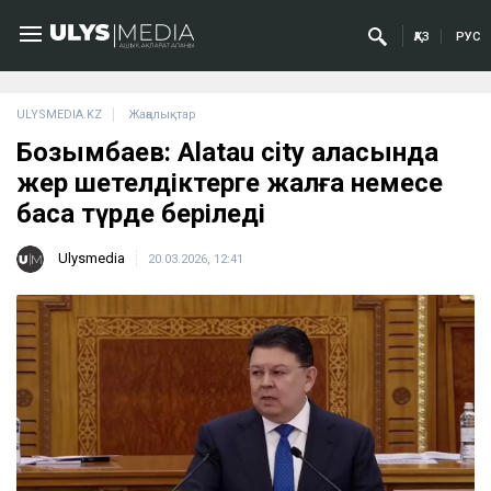
ҚАЗ
РУС
ULYSMEDIA.KZ
Жаңалықтар
Бозымбаев: Alatau city қаласында
жер шетелдіктерге жалға немесе
басқа түрде беріледі
Ulysmedia
20.03.2026, 12:41