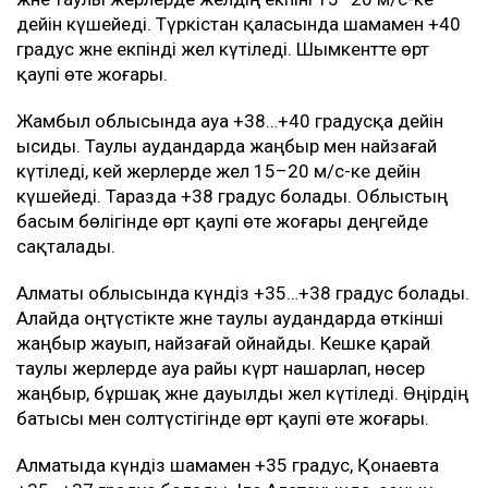
дейін күшейеді. Түркістан қаласында шамамен +40
градус және екпінді жел күтіледі. Шымкентте өрт
қаупі өте жоғары.
Жамбыл облысында ауа +38…+40 градусқа дейін
ысиды. Таулы аудандарда жаңбыр мен найзағай
күтіледі, кей жерлерде жел 15–20 м/с-ке дейін
күшейеді. Таразда +38 градус болады. Облыстың
басым бөлігінде өрт қаупі өте жоғары деңгейде
сақталады.
Алматы облысында күндіз +35…+38 градус болады.
Алайда оңтүстікте және таулы аудандарда өткінші
жаңбыр жауып, найзағай ойнайды. Кешке қарай
таулы жерлерде ауа райы күрт нашарлап, нөсер
жаңбыр, бұршақ және дауылды жел күтіледі. Өңірдің
батысы мен солтүстігінде өрт қаупі өте жоғары.
Алматыда күндіз шамамен +35 градус, Қонаевта