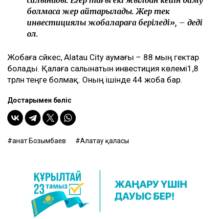
салынады. Егер тағы екі жылдан кейін даму
болмаса жер қайтарылады. Жер тек
инвестициялық жобалараға беріледі», – деді
ол.
Жобаға сәйкес, Alatau City аумағы – 88 мың гектар
болады. Қалаға салынатын инвестиция көлемі1,8
трлн теңге болмақ. Оның ішінде 44 жоба бар.
Достарыңмен бөліс
Қанат Бозымбаев
Алатау қаласы