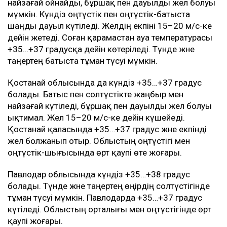
найзағай ойнайды, бұршақ пен дауылды жел болуы
мүмкін. Күндіз оңтүстік пен оңтүстік-батыста
шаңды дауыл күтіледі. Желдің екпіні 15–20 м/с-ке
дейін жетеді. Соған қарамастан ауа температурасы
+35…+37 градусқа дейін көтеріледі. Түнде және
таңертең батыста тұман түсуі мүмкін.
Қостанай облысында да күндіз +35…+37 градус
болады. Батыс пен солтүстікте жаңбыр мен
найзағай күтіледі, бұршақ пен дауылды жел болуы
ықтимал. Жел 15–20 м/с-ке дейін күшейеді.
Қостанай қаласында +35…+37 градус және екпінді
жел болжанып отыр. Облыстың оңтүстігі мен
оңтүстік-шығысында өрт қаупі өте жоғары.
Павлодар облысында күндіз +35…+38 градус
болады. Түнде және таңертең өңірдің солтүстігінде
тұман түсуі мүмкін. Павлодарда +35…+37 градус
күтіледі. Облыстың орталығы мен оңтүстігінде өрт
қаупі жоғары.