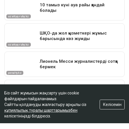
Біз сайт жұмысын жақсарту үшін cookie
файлдарын пайдаланамыз.
Келісемін
Сайтты қолдануды жалғастыру арқылы сіз
құпиялылық туралы шарттарымызбен
келісетініңізді білдіресіз.