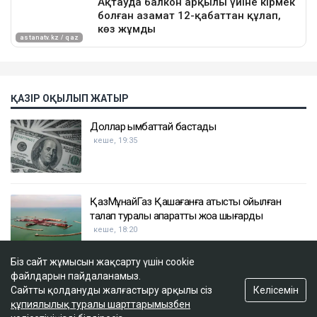
ҚАЗІР ОҚЫЛЫП ЖАТЫР
Доллар қымбаттай бастады
кеше, 19:35
ҚазМұнайГаз Қашағанға қатысты қойылған
талап туралы ақпаратты жоққа шығарды
кеше, 18:20
Біз сайт жұмысын жақсарту үшін cookie
Нұрай Серікбайдың өлімі: Шерхан Аймаханнан
файлдарын пайдаланамыз.
10 млрд теңге өтемақы талап етілді
Келісемін
Сайтты қолдануды жалғастыру арқылы сіз
құпиялылық туралы шарттарымызбен
кеше, 18:03