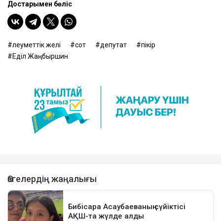
Достарыңмен бөліс
әлеуметтік желі
сот
депутат
пікір
Еділ Жаңбыршин