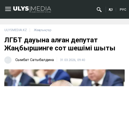
ҚАЗ
РУС
ULYSMEDIA.KZ
Жаңалықтар
ЛГБТ дауына қалған депутат
Жаңбыршинге сот шешімі шықты
Сымбат Сатыбалдина
31.03.2026, 09:40