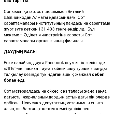
бас тартты
.
Сонымен қатар, сот шешімімен Виталий
Шевченкодан Алматы қаласындағы Сот
сараптамалары институтының пайдасына сараптама
жүргізуге кеткен 131 403 теңге өндірілді. Бұл
мекеме – Әділет министрлігіне қарасты Сот
сараптамалары орталығының филиалы.
ДАУДЫҢ БАСЫ
Еске салайық, дауға Facebook әлеуметтік желісінде
«ЛГБТ-ны насихаттауға тыйым салу туралы» заңды
талқылау кезінде туындаған ашық жанжал
себеп
болған еді
.
Сот материалдарына сәйкес, сөз таласы жаңа заңға
қатысты жарияланымдардың астындағы пікірлерде
өрбіген. Шевченко депутаттың ұстанымын сынға
алып, өзі бастан өткерген кемсітушілік пен