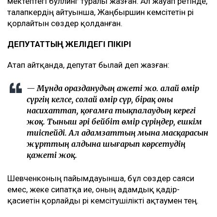
мектептегі буллинг туралы жазған. Ал жауап ретінде,
талапкердің айтуынша, Жаңбыршин кемсітетін әрі
қорлайтын сөздер қолданған.
ДЕПУТАТТЫҢ ЖЕЛІДЕГІ ПІКІРІ
Атап айтқанда, депутат былай деп жазған:
— Мұнда
қоразданудың қажеті жоқ
. Қалай өмір
сүргің келсе, солай өмір сүр, бірақ оны
насихаттап, қоғамға тықпалаудың керегі
жоқ. Тыныш әрі бейбіт өмір сүріңдер, ешкім
тиіспейді. Ал адамзаттың мына масқарасын
жұрттың алдына шығарып көрсетудің
қажеті жоқ.
Шевченконың пайымдауынша, бұл сөздер саяси
емес, жеке сипатқа ие, оның адамдық қадір-
қасиетін қорлайды әрі кемсітушілікті ақтаумен тең.