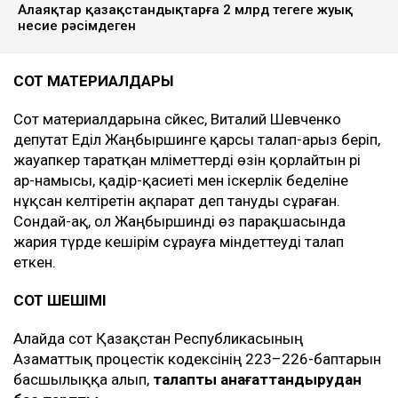
Алаяқтар қазақстандықтарға 2 млрд теңгеге жуық
несие рәсімдеген
СОТ МАТЕРИАЛДАРЫ
Сот материалдарына сәйкес, Виталий Шевченко
депутат Еділ Жаңбыршинге қарсы талап-арыз беріп,
жауапкер таратқан мәліметтерді өзін қорлайтын әрі
ар-намысы, қадір-қасиеті мен іскерлік беделіне
нұқсан келтіретін ақпарат деп тануды сұраған.
Сондай-ақ, ол Жаңбыршинді өз парақшасында
жария түрде кешірім сұрауға міндеттеуді талап
еткен.
СОТ ШЕШІМІ
Алайда сот Қазақстан Республикасының
Азаматтық процестік кодексінің 223–226-баптарын
басшылыққа алып,
талапты қанағаттандырудан