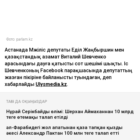
Фото: parlam.kz
Астанада Мәжіліс депутаты Еділ Жаңбыршин мен
қазақстандық азамат Виталий Шевченко
арасындағы дауға қатысты сот шешімі шықты. Іс
Шевченконың Facebook парақшасында депутаттың
жазған пікіріне байланысты туындаған, деп
хабарлайды
Ulysmedia.kz
.
ТАҒЫ ДА ОҚЫҢЫЗДАР
Нұрай Серікбайдың өлімі: Шерхан Аймаханнан 10 млрд
теңге өтемақы талап етілді
әл-Фарабидегі жол апатынан қаза тапқан қыздың
әкесі Александр Пактан 100 млн теңге талап етті