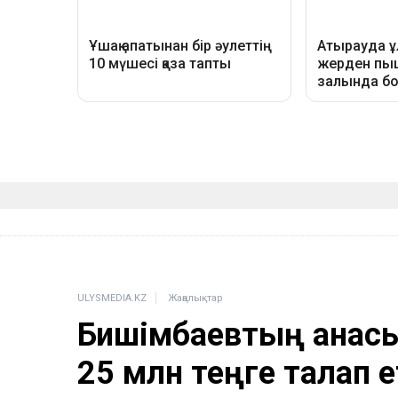
ULYSMEDIA.KZ
Жаңалықтар
Бишімбаевтың анасы
25 млн теңге талап е