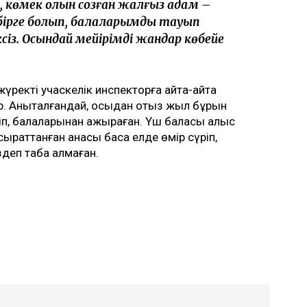
, көмек қолын созған жалғыз адам –
 бірге болып, балаларымды тауып
сіз. Осындай мейірімді жандар көбейе
ректі учаскелік инспекторға қайта-қайта
ыр. Анықталғандай, осыдан отыз жыл бұрын
іп, балаларынан ажыраған. Үш баласы алыс
ырқаттанған анасы басқа елде өмір сүріп,
іздеп таба алмаған.