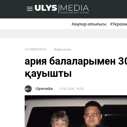
#қаңтар қақтығысы
#Украин
ULYSMEDIA.KZ
Жаңалықтар
Қария балаларымен 3
қауышты
Ulysmedia
13.04.2026, 18:03