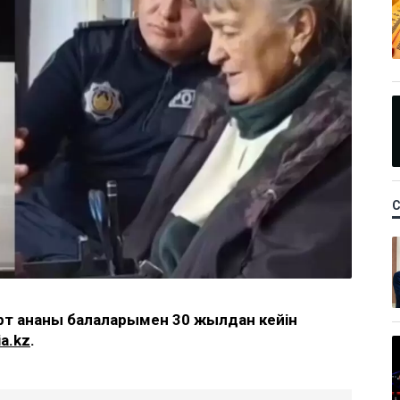
арт ананы балаларымен 30 жылдан кейін
a.kz
.