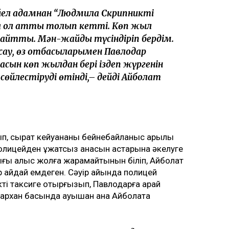
йел адамнан “Людмила Скрипникті
а ол қатты толқып кетті. Көп жыл
 айтты. Мән-жайды түсіндіріп бердім.
-сау, өз отбасыларымен Павлодар
асын көп жылдан бері іздеп жүргенін
өйлестіруді өтінді,– дейді Айболат
рып, сырқат кейуананы бейнебайланыс арқылы
олицейден құжатсыз анасын қастарына әкелуге
ығы алыс жолға жарамайтынын біліп, Айболат
ір айдай емдеген. Сәуір айында полицей
і таксиге отырғызып, Павлодарға қарай
архан басында қауышқан ана Айболатқа