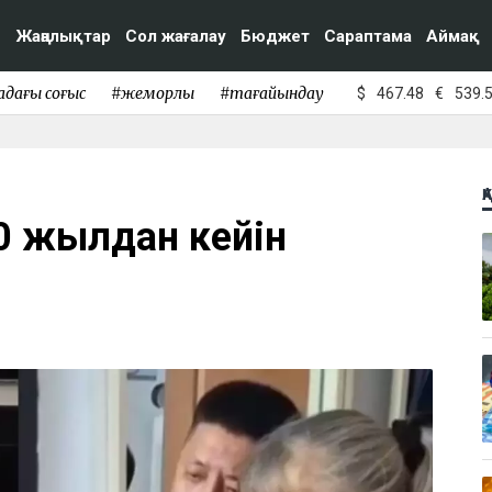
Жаңалықтар
Сол жағалау
Бюджет
Сараптама
Аймақ
адағы соғыс
#жемқорлық
#тағайындау
$
467.48
€
539.
Қ
0 жылдан кейін