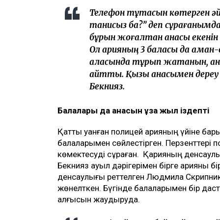
Телефон тұтқасын көтерген ә
танисыз ба?” деп сұрағанымд
бұрын жоғалтқан анасы екенін
Ол қарияның 3 баласы да аман
қаласында тұрып жатқанын, ан
айтты. Қызы анасымен дереу с
Бекнияз.
Балалары да анасын ұзақ жыл іздепті
Қатты қуанған полицей қарияның үйіне ба
балаларымен сөйлестірген. Перзенттері п
көмектесуді сұраған. Қарияның денсаул
Бекнияз ауыл дәрігерімен бірге қарияны б
денсаулығы реттелген Людмила Скрипникт
жөнелткен. Бүгінде балаларымен бір даст
алғысын жаудыруда.