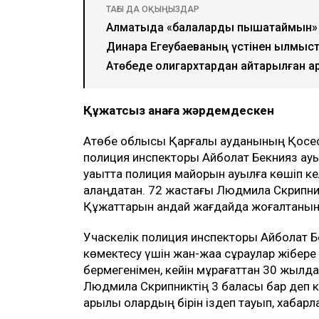
ТАҒЫ ДА ОҚЫҢЫЗДАР
Алматыда «балаларды пышақтаймын» д
Динара Егеубаеваның үстінен қылмысты
Ақтөбеде олигархтардан қайтарылған 
Құжатсыз анаға жәрдемдескен
Ақтөбе облысы Қарғалы ауданының Қосест
полиция инспекторы Айболат Бекнияз ауы
уақытта полиция майорын ауылға көшіп ке
алаңдатқан. 72 жастағы Людмила Скрипник
Құжаттарын қандай жағдайда жоғалтқанын д
Учаскелік полиция инспекторы Айболат Бе
көмектесу үшін жан-жаққа сұраулар жібер
бермегенімен, кейін мұрағаттан 30 жылда
Людмила Скрипниктің 3 баласы бар деп к
арқылы олардың бірін іздеп тауып, хабарла