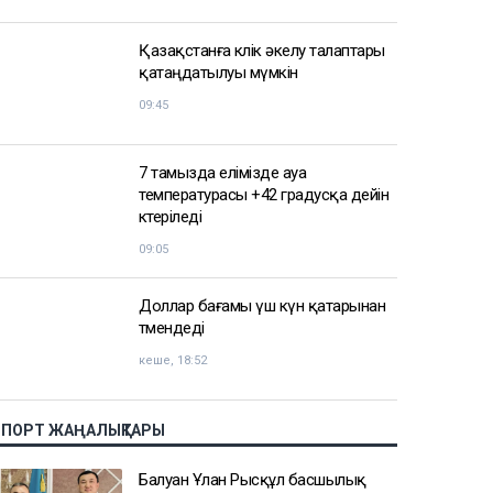
Қазақстанға көлік әкелу талаптары
қатаңдатылуы мүмкін
09:45
7 тамызда елімізде ауа
температурасы +42 градусқа дейін
көтеріледі
09:05
Доллар бағамы үш күн қатарынан
төмендеді
кеше, 18:52
СПОРТ ЖАҢАЛЫҚТАРЫ
Балуан Ұлан Рысқұл басшылық