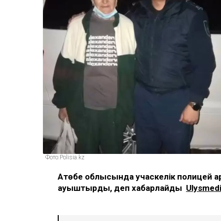
Фото:Polisia.kz
Ақтөбе облысында учаскелік полицей қ
қауыштырды, деп хабарлайды
Ulysmedi