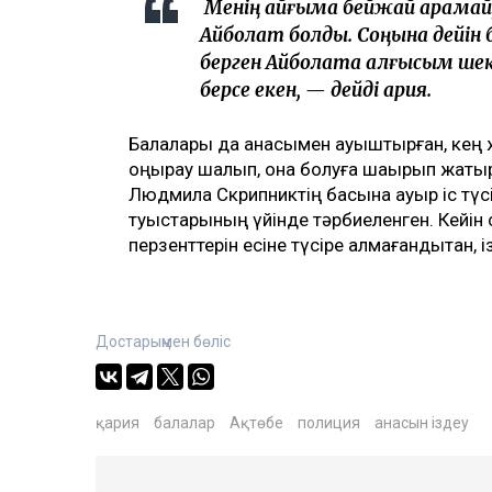
Менің қайғыма бейжай қарамай
Айболат болды. Соңына дейін
берген Айболатқа алғысым шек
берсе екен, — дейді қария.
Балалары да анасымен қауыштырған, кең жү
қоңырау шалып, қонақ болуға шақырып жат
Людмила Скрипниктің басына ауыр іс түс
туыстарының үйінде тәрбиеленген. Кейін с
перзенттерін есіне түсіре алмағандықтан, 
Достарыңмен бөліс
қария
балалар
Ақтөбе
полиция
анасын іздеу