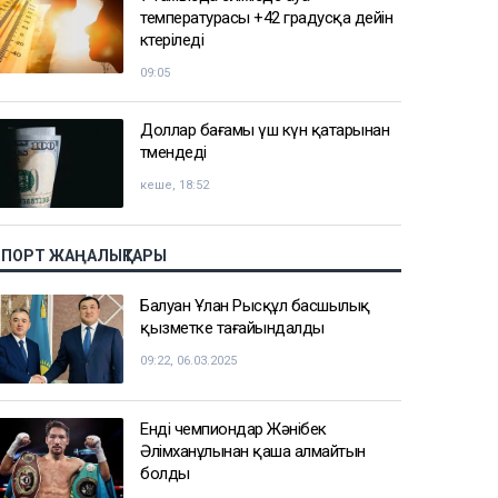
температурасы +42 градусқа дейін
көтеріледі
09:05
Доллар бағамы үш күн қатарынан
төмендеді
кеше, 18:52
СПОРТ ЖАҢАЛЫҚТАРЫ
Балуан Ұлан Рысқұл басшылық
қызметке тағайындалды
09:22, 06.03.2025
Енді чемпиондар Жәнібек
Әлімханұлынан қаша алмайтын
болды