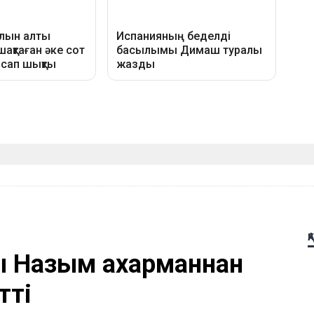
Қ
 Назым Қахарманнан
тті