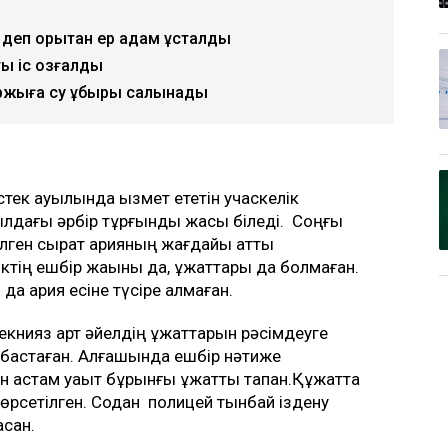
еп қорқытқан ер адам ұсталды
қ іс қозғалды
қаржыға су құбыры салынады
ек ауылында қызмет ететін учаскелік
лдағы әрбір тұрғынды жақсы біледі. Соңғы
лген сырқат қарияның жағдайы қатты
тің ешбір жақыны да, құжаттары да болмаған.
а қария есіне түсіре алмаған.
книяз қарт әйелдің құжаттарын рәсімдеуге
е бастаған. Алғашында ешбір нәтиже
н астам уақыт бұрынғы құжатты тапқан.Құжатта
өрсетілген. Содан полицей тынбай іздену
сқан.