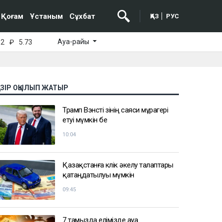
Қоғам
Ұстаным
Сұхбат
ҚАЗ
РУС
Ауа-райы
52
₽
5.73
АЗІР ОҚЫЛЫП ЖАТЫР
Трамп Вэнсті өзінің саяси мұрагері
етуі мүмкін бе
10:04
Қазақстанға көлік әкелу талаптары
қатаңдатылуы мүмкін
09:45
7 тамызда елімізде ауа