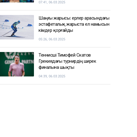
07:41, 06.03.2025
Шаңғы жарысы: ерлер арасындағы
эстафеталық жарыста ел намысын
кімдер қорғайды
05:26, 06.03.2025
Теннисші Тимофей Скатов
Грекиядағы турнирдің ширек
финалына шықты
04:39, 06.03.2025