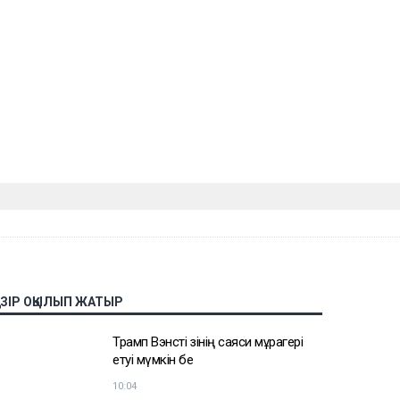
АЗІР ОҚЫЛЫП ЖАТЫР
Трамп Вэнсті өзінің саяси мұрагері
етуі мүмкін бе
10:04