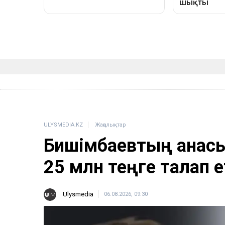
ULYSMEDIA.KZ
Жаңалықтар
Бишімбаевтың анас
25 млн теңге талап е
Ulysmedia
06.08.2026, 09:30