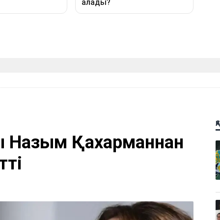
Қ
ы Назым Қахарманнан
тті