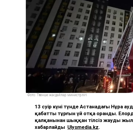
Фото: Төтенше жағдайлар министрлігі
13 сәуір күні түнде Астанадағы Нұра а
қабатты тұрғын үй отқа оранды. Елор
қалқанынан шыққан тілсіз жауды жы
хабарлайды
Ulysmedia.kz
.