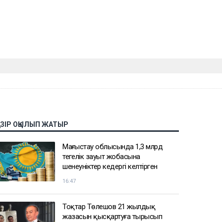
АЗІР ОҚЫЛЫП ЖАТЫР
Маңғыстау облысында 1,3 млрд
теңгелік зауыт жобасына
шенеуніктер кедергі келтірген
16:47
Тоқтар Төлешов 21 жылдық
жазасын қысқартуға тырысып