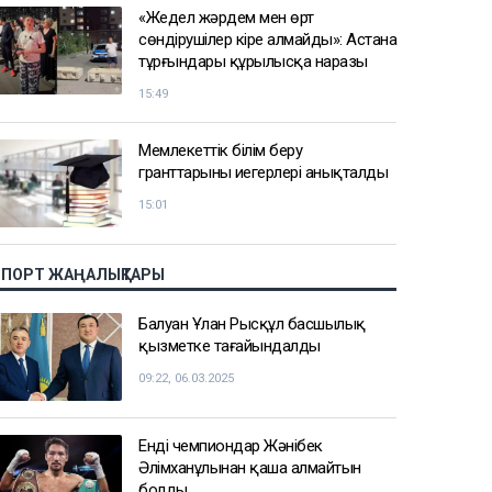
«Жедел жәрдем мен өрт
сөндірушілер кіре алмайды»: Астана
тұрғындары құрылысқа наразы
15:49
Мемлекеттік білім беру
гранттарының иегерлері анықталды
15:01
СПОРТ ЖАҢАЛЫҚТАРЫ
Балуан Ұлан Рысқұл басшылық
қызметке тағайындалды
09:22, 06.03.2025
Енді чемпиондар Жәнібек
Әлімханұлынан қаша алмайтын
болды