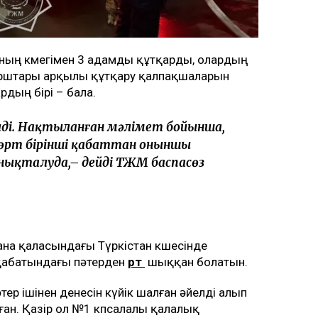
ының көмегімен 3 адамды құтқарды, олардың
марштары арқылы құтқару қалпақшаларын
дың бірі – бала.
ілді. Нақтыланған мәлімет бойынша,
өрт бірінші қабаттан оныншы
 анықталуда,– дейді ТЖМ баспасөз
тана қаласындағы Түркістан көшесінде
-қабатындағы пәтерден
өрт
шыққан болатын.
тер ішінен денесін күйік шалған әйелді алып
ан. Қазір ол №1 көпсалалы қалалық