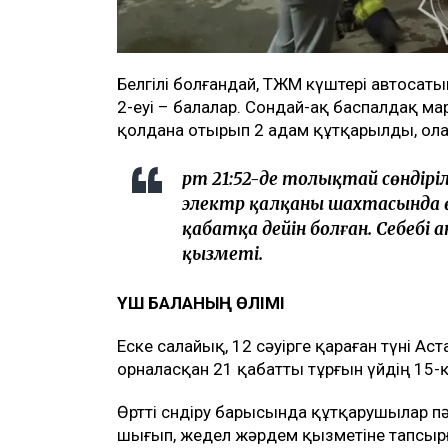
Белгілі болғандай, ТЖМ күштері автосат
2-еуі – балалар. Сондай-ақ баспалдақ 
қолдана отырып 2 адам құтқарылды, олар
Өрт 21:52-де толықтай сөндір
электр қалқаны шахтасында 
қабатқа дейін болған. Себебі
қызметі.
ҮШ БАЛАНЫҢ ӨЛІМІ
Еске салайық, 12 сәуірге қараған түні Ас
орналасқан 21 қабатты тұрғын үйдің 15
Өртті сөндіру барысында құтқарушылар пә
шығып, жедел жәрдем қызметіне тапсырғ