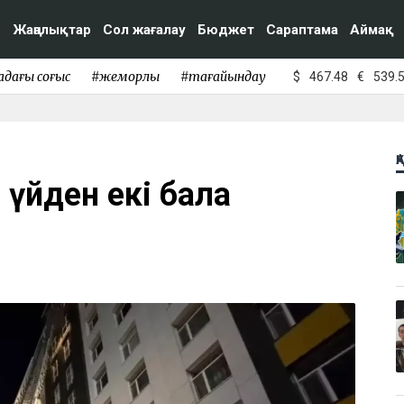
Жаңалықтар
Сол жағалау
Бюджет
Сараптама
Аймақ
адағы соғыс
#жемқорлық
#тағайындау
$
467.48
€
539.
Қ
 үйден екі бала