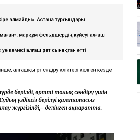
кіре алмайды»: Астана тұрғындары
лмаған»: марқұм фельдшердің күйеуі алғаш
уе кемесі алғаш рет сынақтан өтті
ше, алғашқы өрт сөндіру көліктері келген кезде
үрде берілді, өртті толық сөндіру үшін
удың үздіксіз берілуі қамтамасыз
лау жүргізілді,– делінген ақпаратта.