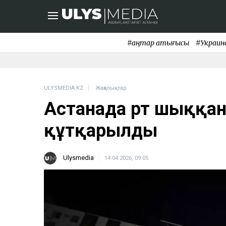
#қаңтар қақтығысы
#Украин
ULYSMEDIA.KZ
Жаңалықтар
Астанада өрт шыққан
құтқарылды
Ulysmedia
14.04.2026, 09:05