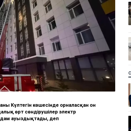
уданы Күлтегін көшесінде орналасқан он
далық өрт сөндірушілер электр
лдам ауыздықтады, деп