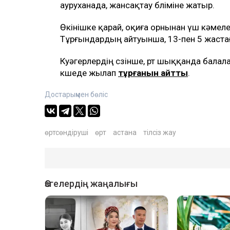
ауруханада, жансақтау бөліміне жатыр.
Өкінішке қарай, оқиға орнынан үш кәмел
Тұрғындардың айтуынша, 13-пен 5 жастағ
Куәгерлердің сөзінше, өрт шыққанда бала
көшеде жылап
тұрғанын айтты
.
Достарыңмен бөліс
өртсөндіруші
өрт
астана
тілсіз жау