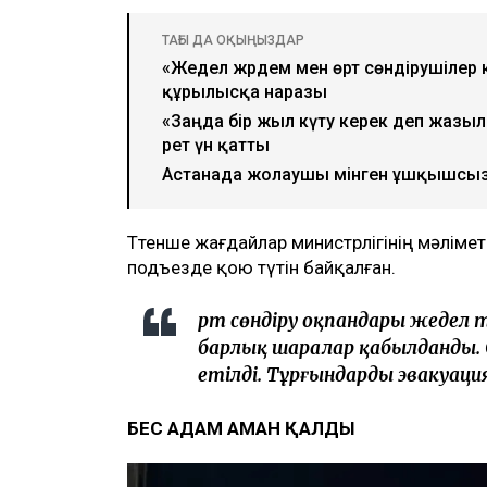
ТАҒЫ ДА ОҚЫҢЫЗДАР
«Жедел жәрдем мен өрт сөндірушілер 
құрылысқа наразы
«Заңда бір жыл күту керек деп жазы
рет үн қатты
Астанада жолаушы мінген ұшқышсыз ә
Төтенше жағдайлар министрлігінің мәліметін
подъезде қою түтін байқалған.
Өрт сөндіру оқпандары жедел т
барлық шаралар қабылданды. С
етілді. Тұрғындарды эвакуация
БЕС АДАМ АМАН ҚАЛДЫ