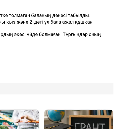
етке толмаған баланың денесі табылды.
ы қыз және 2-дегі ұл бала ажал құшқан.
лардың әкесі үйде болмаған. Тұрғындар оның