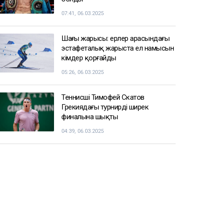
07:41, 06.03.2025
Шаңғы жарысы: ерлер арасындағы
эстафеталық жарыста ел намысын
кімдер қорғайды
05:26, 06.03.2025
Теннисші Тимофей Скатов
Грекиядағы турнирдің ширек
финалына шықты
04:39, 06.03.2025