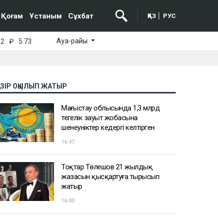
Қоғам
Ұстаным
Сұхбат
ҚАЗ
РУС
Ауа-райы
52
₽
5.73
АЗІР ОҚЫЛЫП ЖАТЫР
Маңғыстау облысында 1,3 млрд
теңгелік зауыт жобасына
шенеуніктер кедергі келтірген
16:47
Тоқтар Төлешов 21 жылдық
жазасын қысқартуға тырысып
жатыр
16:00