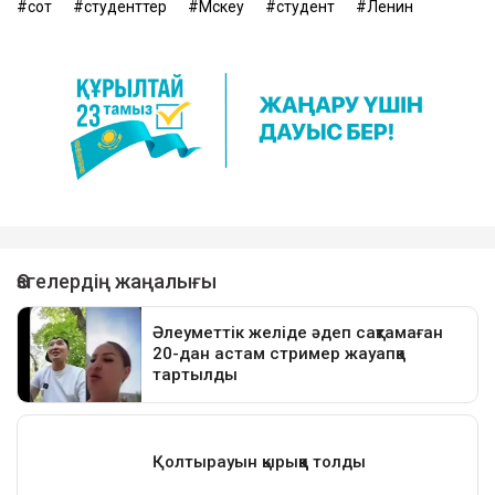
сот
студенттер
Мәскеу
студент
Ленин