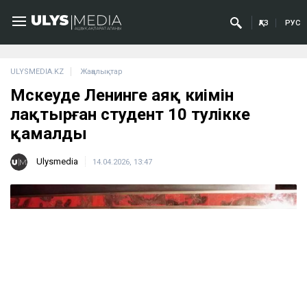
ҚАЗ
РУС
ULYSMEDIA.KZ
Жаңалықтар
Мәскеуде Ленинге аяқ киімін
лақтырған студент 10 тәулікке
қамалды
Ulysmedia
14.04.2026, 13:47