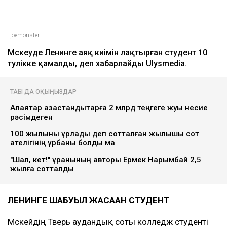
joemonster
Мәскеуде Ленинге аяқ киімін лақтырған студент 10
тәулікке қамалды, деп хабарлайды Ulysmediа.
ТАҒЫ ДА ОҚЫҢЫЗДАР
Алаяқтар қазақстандықтарға 2 млрд теңгеге жуық несие
рәсімдеген
100 жылқыны ұрлады деп сотталған жылқышы сот
қателігінің құрбаны болды ма
"Шал, кет!" ұранының авторы Ермек Нарымбай 2,5
жылға сотталды
ЛЕНИНГЕ ШАБУЫЛ ЖАСАҒАН СТУДЕНТ
Мәскейдің Тверь аудандық соты колледж студенті