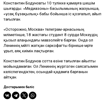
Константин Бодуновты 10 тәулікке қамауға шешім
шығарды. «Медиазоны» басылымының жазуынша,
«ұсақ бұзақылық» бабы бойынша іс қозғалып, айып
тағылған.
«Осторожно, Москва» телеграм-арнасының
мәліметінше, 18 жастағы студент 8 сәуірде Мәскеудің
қызыл алаңындағы мавзолейге барған. Онда ол
Лениннің мәйіті жатқан саркофагты бірнеше мәрте
ұрып, аяқ киімін лақтырған.
Константин Бодунов сотта өзіне тағылған айыпты
мойындамаған. Ол Лениннің жүргізген саясатымен
келіспегендіктен, осындай қадамға барғанын
айтқан.
Достарыңмен бөліс