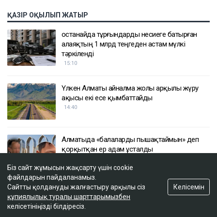
ҚАЗІР ОҚЫЛЫП ЖАТЫР
Қостанайда тұрғындарды несиеге батырған
алаяқтың 1 млрд теңгеден астам мүлкі
тәркіленді
15:10
Үлкен Алматы айналма жолы арқылы жүру
ақысы екі есе қымбаттайды
14:40
Алматыда «балаларды пышақтаймын» деп
қорқытқан ер адам ұсталды
14:26
Біз сайт жұмысын жақсарту үшін cookie
файлдарын пайдаланамыз.
Келісемін
Сайтты қолдануды жалғастыру арқылы сіз
Қазақстандағы ірі компаниялардың бірінің
құпиялылық туралы шарттарымызбен
акционерлері тағы да өзгеруі мүмкін
келісетініңізді білдіресіз.
13:47